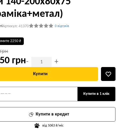
и 140-200x80x75
раміка+метал)
Артикул: 41370
ті
0 відгуків
омите 2250 ₴
 грн
50 грн
-
+
Купити
Купити в 1 клік
Купити в кредит
від 5063 ₴/міс