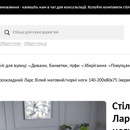
мовлення - напишіть нам в чат для консультації. Купуйте комплекти стіл+
Обідні столи
Обідні стільці
лі для вулиці
Дивани, банкетки, пуфи
Зберігання
Покупця
 розкладний Ларс білий матовий/чорні ноги 140-200x80x75 (кера
Сті
Лар