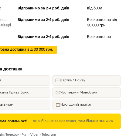
р
Відправимо за 2-4 роб. днів
від 600₴
Нова
Відправимо за 2-4 роб. днів
Безкоштовно від
лівері
30 000 грн.
Відправимо за 2-4 роб. днів
Безкоштовно
овна доставка від 30 000 грн.
а доставка
а
Картка / LiqPay
нами ПриватБанк
Частинами Монобанк
квізитам
Накладний платіж
ема лояльності
— чим більше замовлення, тим більша знижка
я: Телефон · Чат · Viber · Telegram