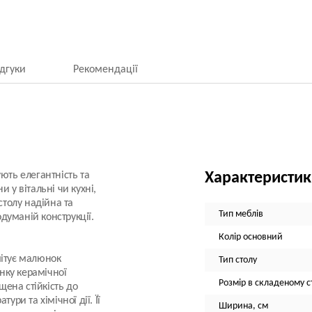
ідгуки
Рекомендації
ють елегантність та
Характеристи
 у вітальні чи кухні,
столу надійна та
Тип меблів
думаній конструкції.
Колір основний
ітує малюнок
Тип столу
нку керамічної
Розмір в складеному ст
щена стійкість до
ури та хімічної дії. Її
Ширина, см