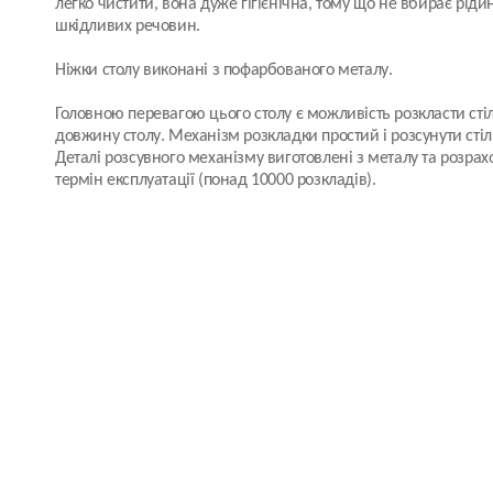
легко чистити, вона дуже гігієнічна, тому що не вбирає ріди
шкідливих речовин.
Ніжки столу виконані з пофарбованого металу.
Головною перевагою цього столу є можливість розкласти ст
довжину столу. Механізм розкладки простий і розсунути стіл
Деталі розсувного механізму виготовлені з металу та розрах
термін експлуатації (понад 10000 розкладів).