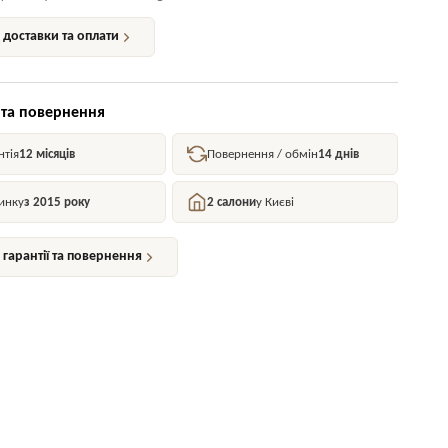
доставки та оплати
 та повернення
нтія
12 місяців
Повернення / обмін
14 днів
инку
з 2015 року
2 салони
у Києві
гарантії та повернення