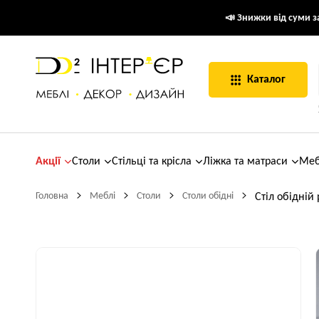
📣 Знижки від суми за
Каталог
Акції
Столи
Стільці та крісла
Ліжка та матраси
Меб
Головна
Меблі
Столи
Столи обідні
Стіл обідній