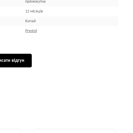
прямокутна
12 місяців
Китай
Prestol
сати відгук