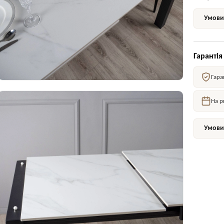
Умови 
Гарантія
Гара
На р
Умови 