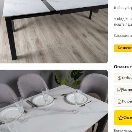
Київ кур'є
У відділ. 
пошта / Де
Самовивіз
Безкошт
Оплата т
Готівк
Части
По ре
Сист
Консультаці