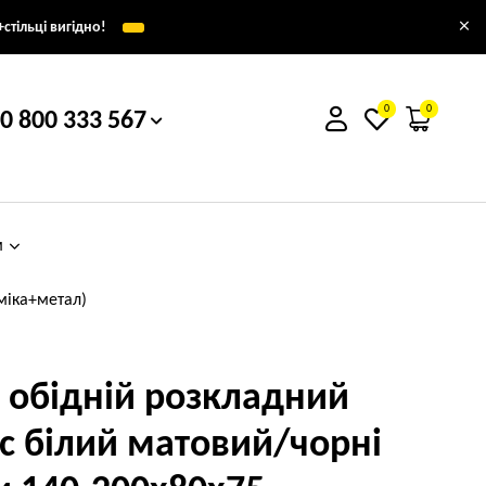
×
стільці вигідно!
0
0
0 800 333 567
м
міка+метал)
л обідній розкладний
с білий матовий/чорні