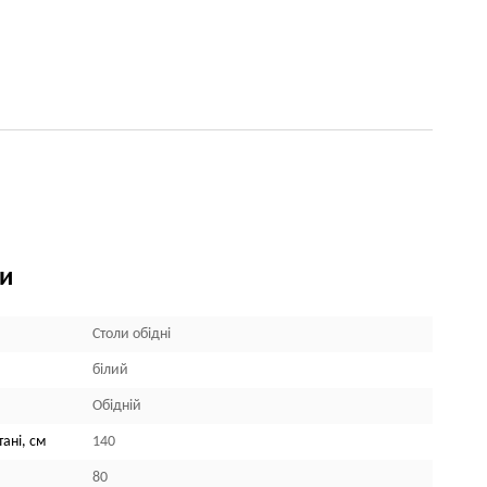
ки
Столи обідні
білий
Обідній
ані, см
140
80