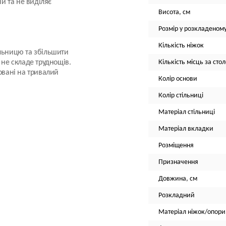
ни та не виділяє
Висота, см
Розмір у розкладеному
Кількість ніжок
ільницю та збільшити
 не складе труднощів.
Кількість місць за сто
овані на тривалий
Колір основи
Колір стільниці
Матеріал стільниці
Матеріал вкладки
Розміщення
Призначення
Довжина, см
Розкладний
Матеріал ніжок/опори