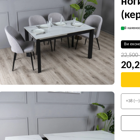
ног
(ке
В наявнос
Ви екон
22,500
20,2