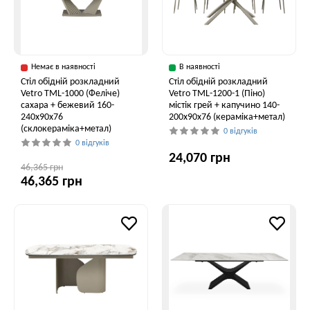
Немає в наявності
В наявності
Стіл обідній розкладний
Стіл обідній розкладний
Vetro ТМL-1000 (Феліче)
Vetro TML-1200-1 (Піно)
сахара + бежевий 160-
містік грей + капучино 140-
240x90x76
200x90x76 (кераміка+метал)
(склокераміка+метал)
0 відгуків
0 відгуків
24,070 грн
46,365 грн
46,365 грн