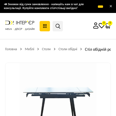
📣 Знижки від суми замовлення - напишіть нам в чат для
×
консультації. Купуйте комплекти стіл+стільці вигідно!
0
0
Головна
Меблі
Столи
Столи обідні
Стіл обідній роз