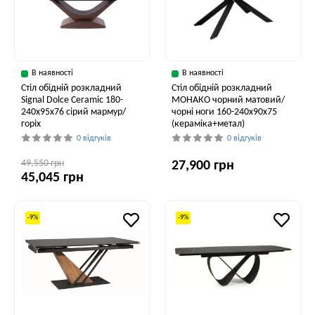
В наявності
В наявності
Стіл обідній розкладний
Стіл обідній розкладний
Signal Dolce Ceramic 180-
МОНАКО чорний матовий/
240x95x76 сірий мармур/
чорні ноги 160-240x90x75
горіх
(кераміка+метал)
0 відгуків
0 відгуків
49,550 грн
27,900 грн
45,045 грн
-9%
-9%