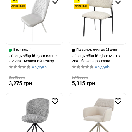
Хіт продаж
Хіт продаж
В наявності
Під замовлення до 21 день
Стілець обідній Bjorn Bart-R
Стілець обідній Bjorn Matrix
OV 2кат. молочний велюр
2кат. бежева рогожка
0 відгуків
0 відгуків
3,640 грн
5,905 грн
3,275 грн
5,315 грн