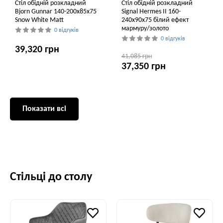
Стіл обідній розкладний
Стіл обідній розкладний
Bjorn Gunnar 140-200х85х75
Signal Hermes II 160-
Snow White Matt
240x90x75 білий ефект
мармуру/золото
0 відгуків
0 відгуків
39,320 грн
41,085 грн
37,350 грн
Показати всі
Стільці до столу