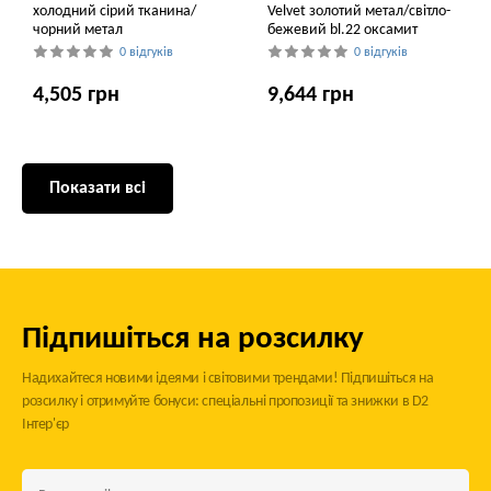
холодний сірий тканина/
Velvet золотий метал/світло-
чорний метал
бежевий bl.22 оксамит
0 відгуків
0 відгуків
4,505 грн
9,644 грн
Показати всі
Підпишіться на розсилку
Надихайтеся новими ідеями і світовими трендами! Підпишіться на
розсилку і отримуйте бонуси: спеціальні пропозиції та знижки в D2
Інтер'єр