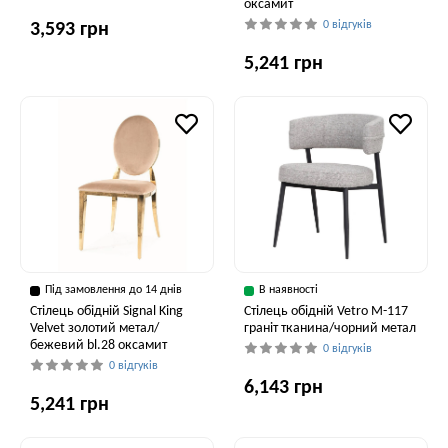
оксамит
0 відгуків
3,593 грн
5,241 грн
Під замовлення до 14 днів
В наявності
Стілець обідній Signal King
Стілець обідній Vetro M-117
Velvet золотий метал/
граніт тканина/чорний метал
бежевий bl.28 оксамит
0 відгуків
0 відгуків
6,143 грн
5,241 грн