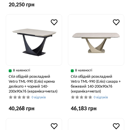
20,250 грн
В наявності
В наявності
Стіл обідній розкладний
Стіл обідній розкладний
Vetro TML-990 (Еліо) крема
Vetro ТМL-990 (Еліо) сахара +
делікато + чорний 140-
бежевий 140-200x90x76
200x90x76 (кераміка+метал)
(кераміка+метал)
0 відгуків
0 відгуків
40,268 грн
46,183 грн