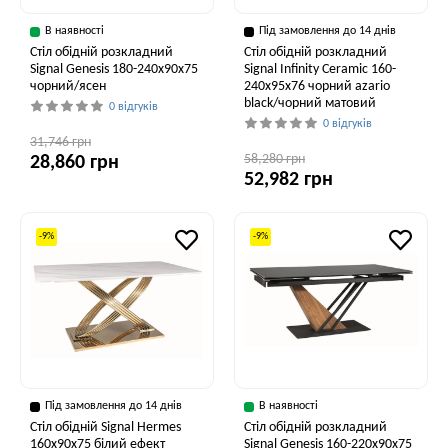
В наявності
Під замовлення до 14 днів
Стіл обідній розкладний
Стіл обідній розкладний
Signal Genesis 180-240x90x75
Signal Infinity Ceramic 160-
чорний/ясен
240x95x76 чорний azario
black/чорний матовий
0 відгуків
0 відгуків
31,746 грн
58,280 грн
28,860 грн
52,982 грн
-9%
-9%
Під замовлення до 14 днів
В наявності
Стіл обідній Signal Hermes
Стіл обідній розкладний
160x90x75 білий ефект
Signal Genesis 160-220x90x75