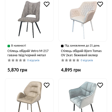
В наявності
Під замовлення до 21 день
Стілець обідній Vetro M-217
Стілець обідній Bjorn Tomas
гавана твід/чорний метал
OV 2кат. бежевий велюр
0 відгуків
0 відгуків
5,870 грн
4,895 грн