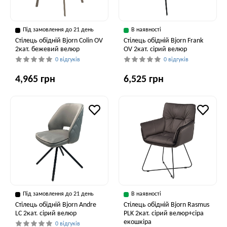
Під замовлення до 21 день
В наявності
Стілець обідній Bjorn Colin OV
Стілець обідній Bjorn Frank
2кат. бежевий велюр
OV 2кат. сірий велюр
0 відгуків
0 відгуків
4,965 грн
6,525 грн
Під замовлення до 21 день
В наявності
Стілець обідній Bjorn Andre
Стілець обідній Bjorn Rasmus
LC 2кат. сірий велюр
PLK 2кат. сірий велюр+сіра
екошкіра
0 відгуків