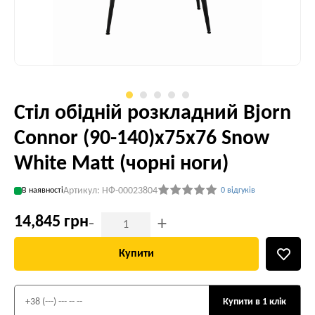
Стіл обідній розкладний Bjorn
Connor (90-140)х75х76 Snow
White Matt (чорні ноги)
Артикул: НФ-00023804
В наявності
0 відгуків
14,845 грн
-
+
Купити
Купити в 1 клік