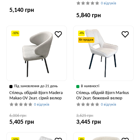
0 відгуків
5,140 грн
5,840 грн
-10%
-4%
Хіт продаж
Під замовлення до 21 день
В наявності
Стілець обідній Bjorn Madera
Стілець обідній Bjorn Markus
Makao OV 2кат. сірий велюр
OV 2кат. бежевий велюр
0 відгуків
0 відгуків
6,006 грн
3,625 грн
5,405 грн
3,445 грн
-10%
-9%