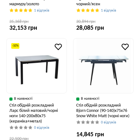
мармуру/золото
чорний/ясен
1 відгуків
1 відгуків
35,368 грн
30,894 грн
32,153 грн
28,085 грн
-10%
В наявності
В наявності
Стіл обідній розкладний
Стіл обідній розкладний
Ларс білий матовий/чорні
Bjorn Connor (90-140)х75х76
ноги 140-200x80x75
Snow White Matt (чорні ноги)
(кераміка+метал)
0 відгуків
0 відгуків
14,845 грн
22,500 грн