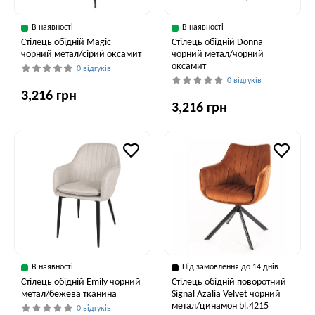
В наявності
В наявності
Стілець обідній Magic
Стілець обідній Donna
чорний метал/сірий оксамит
чорний метал/чорний
оксамит
0 відгуків
0 відгуків
3,216 грн
3,216 грн
В наявності
Під замовлення до 14 днів
Стілець обідній Emily чорний
Стілець обідній поворотний
метал/бежева тканина
Signal Azalia Velvet чорний
метал/цинамон bl.4215
0 відгуків