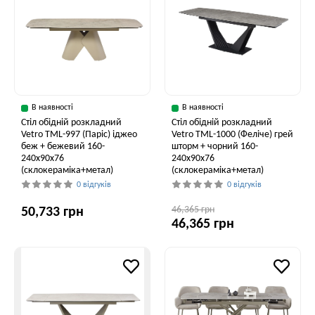
В наявності
В наявності
Стіл обідній розкладний
Стіл обідній розкладний
Vetro ТМL-997 (Паріс) іджео
Vetro ТМL-1000 (Феліче) грей
беж + бежевий 160-
шторм + чорний 160-
240x90x76
240x90x76
(склокераміка+метал)
(склокераміка+метал)
0 відгуків
0 відгуків
46,365 грн
50,733 грн
46,365 грн