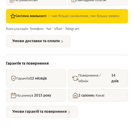
По реквізитам
Накладний платіж
Система лояльності
— чим більше замовлення, тим більша знижка
Консультація: Телефон · Чат · Viber · Telegram
Умови доставки та оплати
Гарантія та повернення
Повернення /
14
Гарантія
12 місяців
обмін
днів
На ринку
з 2015 року
2 салони
у Києві
Умови гарантії та повернення