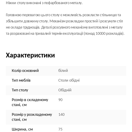
Ніжки столу виконані з пофарбованого металу.
Головною перевагою цього столу є можливість розкласти стільницю та
збільшити довжину столу. Механізм розкладки простий і розсунути стіл
не складе труднощів. Деталі розсувного механізму виготовлені з металу
та розраховані на тривалий термін експлуатації (понад 10000 розкладів).
Характеристики
Колір основний
білий
Тип меблів
Столи обідні
Тип столу
Обідній
Розмір в складеному
90
стані, см
Розмір у розкладеному
140
стані, см
Ширина, см
75