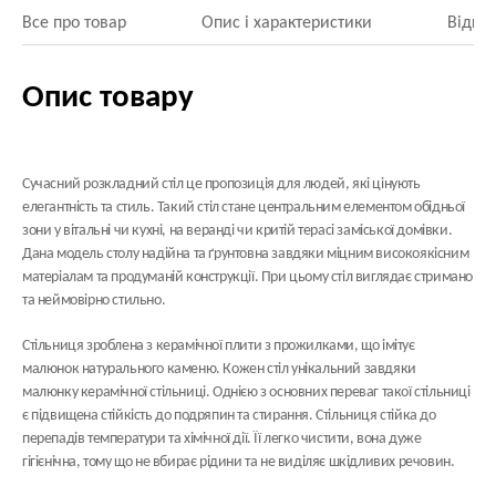
Все про товар
Опис і характеристики
Відгук
Опис товару
Сучасний розкладний стіл це пропозиція для людей, які цінують
елегантність та стиль. Такий стіл стане центральним елементом обідньої
зони у вітальні чи кухні, на веранді чи критій терасі заміської домівки.
Дана модель столу надійна та ґрунтовна завдяки міцним високоякісним
матеріалам та продуманій конструкції. При цьому стіл виглядає стримано
та неймовірно стильно.
Стільниця зроблена з
керамічної плити
з прожилками, що імітує
малюнок натурального каменю. Кожен стіл унікальний завдяки
малюнку керамічної стільниці. Однією з основних переваг такої стільниці
є підвищена стійкість до подряпин та стирання. Стільниця стійка до
перепадів температури та хімічної дії. Її легко чистити, вона дуже
гігієнічна, тому що не вбирає рідини та не виділяє шкідливих речовин.