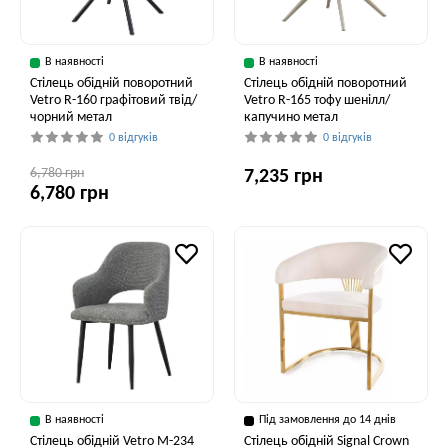
В наявності
В наявності
Стілець обідній поворотний
Стілець обідній поворотний
Vetro R-160 графітовий твід/
Vetro R-165 тофу шенілл/
чорний метал
капучино метал
0 відгуків
0 відгуків
6,780 грн
7,235 грн
6,780 грн
В наявності
Під замовлення до 14 днів
Стілець обідній Vetro M-234
Стілець обідній Signal Crown