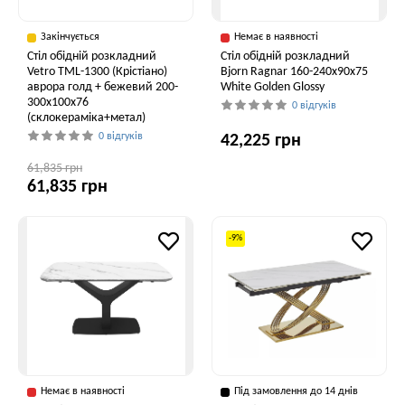
Закінчується
Немає в наявності
Стіл обідній розкладний
Стіл обідній розкладний
Vetro TML-1300 (Крістіано)
Bjorn Ragnar 160-240х90х75
аврора голд + бежевий 200-
White Golden Glossy
300x100x76
0 відгуків
(склокераміка+метал)
0 відгуків
42,225 грн
61,835 грн
61,835 грн
-9%
Немає в наявності
Під замовлення до 14 днів