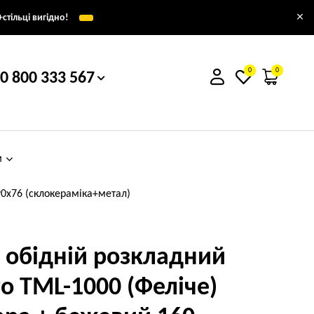
×
стільці вигідно!
0
0
0 800 333 567
м
90x76 (склокераміка+метал)
л обідній розкладний
ro ТМL-1000 (Феліче)