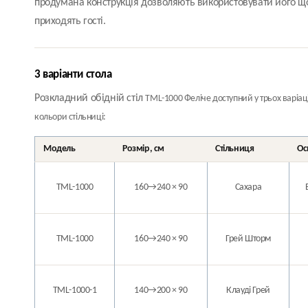
продумана конструкція дозволяють використовувати його що
приходять гості.
3 варіанти стола
Розкладний обідній стіл
TML-1000
Феліче доступний у
трьох варіац
кольори стільниці:
Модель
Розмір, см
Стільниця
Ос
TML-1000
160→240 × 90
Сахара
TML-1000
160→240 × 90
Грей Шторм
TML-1000-1
140→200 × 90
Клауді Грей