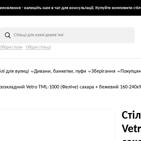
мовлення - напишіть нам в чат для консультації. Купуйте комплекти стіл+
Обідні столи
Обідні стільці
лі для вулиці
Дивани, банкетки, пуфи
Зберігання
Покупця
 розкладний Vetro ТМL-1000 (Феліче) сахара + бежевий 160-240x
Сті
Vet