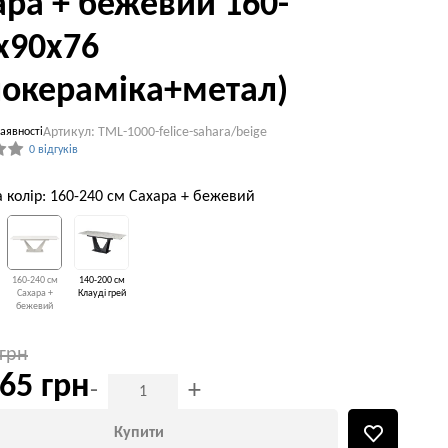
ара + бежевий 160-
x90x76
локераміка+метал)
Артикул: TML-1000-felice-sahara/beige
аявності
0 відгуків
а колір: 160-240 см Сахара + бежевий
160-240 см
140-200 см
Сахара +
Клауді грей
бежевий
 грн
65 грн
-
+
Купити