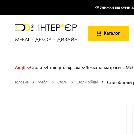
📣 Знижки від суми за
Каталог
Акції
Столи
Стільці та крісла
Ліжка та матраси
Меб
Головна
Меблі
Столи
Столи обідні
Стіл обідній