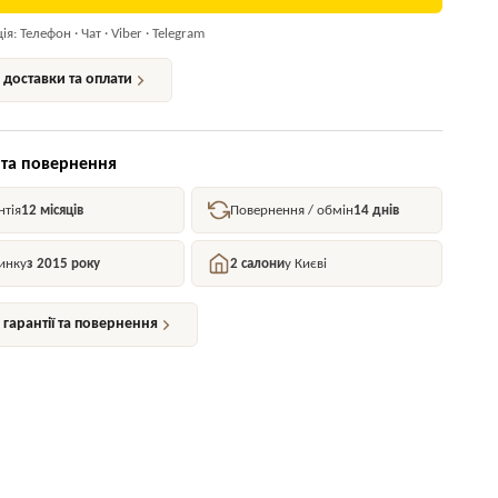
я: Телефон · Чат · Viber · Telegram
доставки та оплати
 та повернення
нтія
12 місяців
Повернення / обмін
14 днів
инку
з 2015 року
2 салони
у Києві
гарантії та повернення