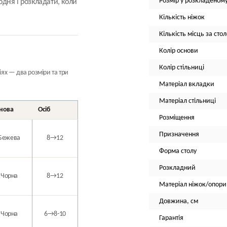
Розмір у розкладеному
дня і розкладати, коли
Кількість ніжок
Кількість місць за сто
Колір основи
Колір стільниці
іях
— два розміри та три
Матеріал вкладки
Матеріал стільниці
нова
Осіб
Розміщення
Призначення
Бежева
8→12
Форма столу
Розкладний
Чорна
8→12
Матеріал ніжок/опори
Довжина, см
Чорна
6→8-10
Гарантія