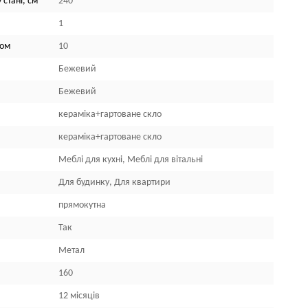
 стані, см
240
1
лом
10
Бежевий
Бежевий
кераміка+гартоване скло
кераміка+гартоване скло
Меблі для кухні, Меблі для вітальні
Для будинку, Для квартири
прямокутна
Так
Метал
160
12 місяців