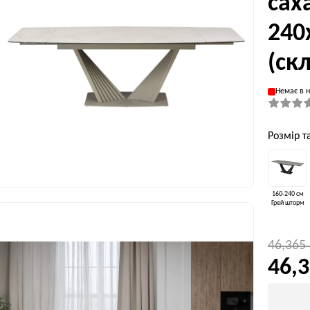
сах
240
(ск
Немає в н
Розмір т
160-240 см
Грей шторм
46,365
46,3