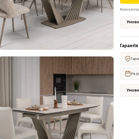
Консультаці
Умови 
Гарантія
Гара
На р
Умови 