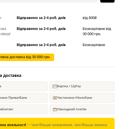
р
Відправимо за 2-4 роб. днів
від 600₴
Нова
Відправимо за 2-4 роб. днів
Безкоштовно від
лівері
30 000 грн.
Відправимо за 2-4 роб. днів
Безкоштовно
овна доставка від 30 000 грн.
а доставка
а
Картка / LiqPay
нами ПриватБанк
Частинами Монобанк
квізитам
Накладний платіж
ема лояльності
— чим більше замовлення, тим більша знижка