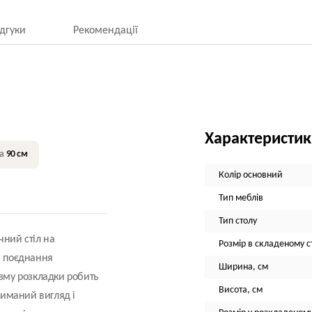
ідгуки
Рекомендації
Характеристи
на
90 см
Колір основний
Тип меблів
Тип столу
чний стіл на
Розмір в складеному ст
: поєднання
Ширина, см
ізму розкладки робить
Висота, см
триманий вигляд і