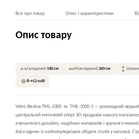
Все про товар
Опис і характеристики
В
Опис товару
Складений
160 см
Розкладений
240 см
Шири
8→12 осіб
Vetro Феліче TML-1000 та ТМL-1000-1 — розкладний керамі
центральній металевій опорі.
Хіт продажів
нашого магазину
елегантного дизайну, надійних матеріалів і зручного механ
його одним із найпопулярніших обідніх столів у каталозі. С