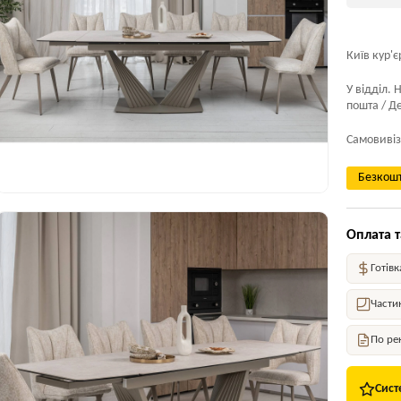
Київ кур'є
У відділ. 
пошта / Де
Самовивіз
Безкошт
Оплата т
Готівк
Части
По ре
Сист