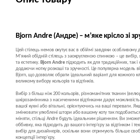
Bjorn Andre (Андре) – м’яке крісло зі 
Цей стілець немов окутує вас в обіймі завдяки особливому 
М'який обідній стілець з заокругленою спинкою – це вибір,
та естетику.
Bjorn Andre
підходить як для традиційних, так і 
додаючи нотку розкоші та зручності. Це популярна модель в
Bjorn, що дозволяє обрати ідеальний варіант для кожного к
великому вибору кольорів та відтінків.
Вибір з більш ніж 200 кольорів, різноманітних тканин (велюр
шкірозамінника з насиченими відтінками дарує можливість 
вашої кухні або вітальні, орієнтуючись на ваші переваги. Як
змінювати улюблені штори або вашому коту так подобаєтьс
міняти, стільці Andre будуть ідеальним рішенням. Ви зможет
оббивку, яка підходить до вашого інтер’єру за відтінком і т
вибір для дизайнерів, оскільки вони отримують більше своб
концепції інтер’єру.