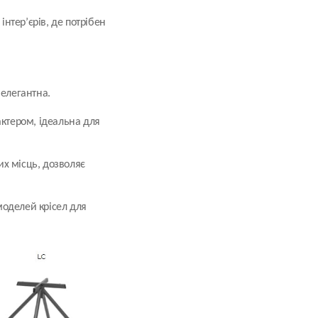
нтер’єрів, де потрібен
 елегантна.
рактером, ідеальна для
их місць, дозволяє
моделей крісел для