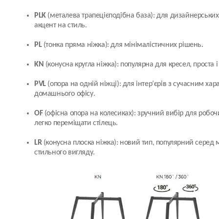
PLK
(металева трапецієподібна база): для дизайнерських і
акцент на стиль.
PL
(тонка пряма ніжка): для мінімалістичних рішень.
KN
(конусна кругла ніжка): популярна для кресел, проста і
PVL
(опора на одній ніжці): для інтер’єрів з сучасним ха
домашнього офісу.
OF
(офісна опора на колесиках): зручний вибір для робоч
легко переміщати стілець.
LR
(конусна плоска ніжка): новий тип, популярний серед 
стильного вигляду.