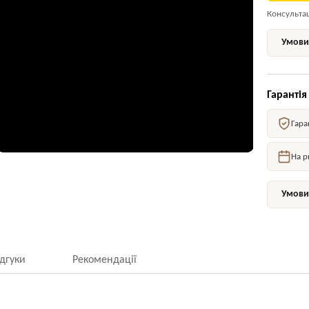
Консультаці
Умови 
Гарантія
Гара
На р
Умови 
ідгуки
Рекомендації