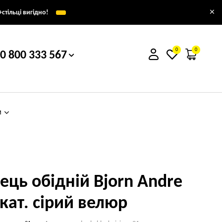
×
стільці вигідно!
0
0
0 800 333 567
м
лець обідній Bjorn Andre
2кат. сірий велюр