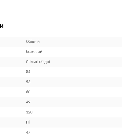
ки
Обідній
бежевий
Стільці обідні
84
53
60
49
120
Ні
47