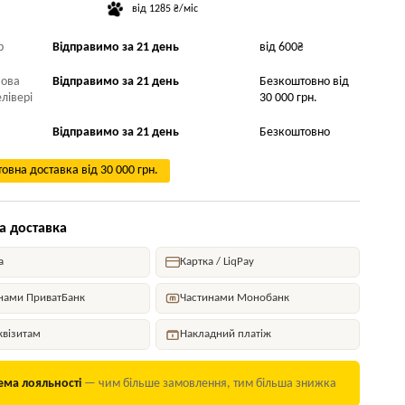
від 1285 ₴/міс
р
Відправимо за 21 день
від 600₴
Нова
Відправимо за 21 день
Безкоштовно від
лівері
30 000 грн.
Відправимо за 21 день
Безкоштовно
овна доставка від 30 000 грн.
а доставка
а
Картка / LiqPay
нами ПриватБанк
Частинами Монобанк
квізитам
Накладний платіж
ема лояльності
— чим більше замовлення, тим більша знижка