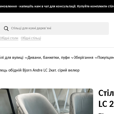
мовлення - напишіть нам в чат для консультації. Купуйте комплекти стіл+
Обідні столи
Обідні стільці
лі для вулиці
Дивани, банкетки, пуфи
Зберігання
Покупця
лець обідній Bjorn Andre LC 2кат. сірий велюр
Сті
LC 