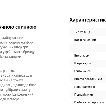
Характеристи
зручною спинкою
Тип стільця
дизайну спинки.
Колір основний
 який поєднує комфорт
сучасних інтер’єрів,
Тип
ід українського бренду
Висота, см
лієнта завдяки
Ширина, см
, рогожка),
Глибина, см
вибрати стілець для
Висота посадки, см
що ви не хочете
я диван, що шкода його
Навантаження
е підібрати саме ту
екстурою. Це ідеальний
Підлокітники
оди у створенні
Глибина посадки, см