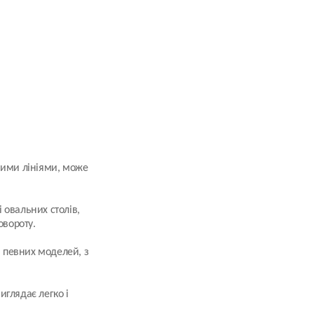
ямими лініями, може
 овальних столів,
овороту.
 певних моделей, з
виглядає легко і