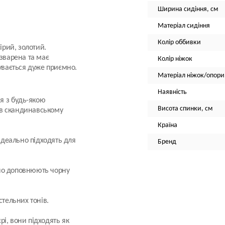
Ширина сидіння, см
Матеріал сидіння
Колір оббивки
ірий, золотий.
зварена та має
Колір ніжок
чувається дуже приємно.
Матеріал ніжок/опори
Наявність
я з будь-якою
Висота спинки, см
 в скандинавському
Країна
 ідеально підходять для
Бренд
нно доповнюють чорну
стельних тонів.
рі, вони підходять як