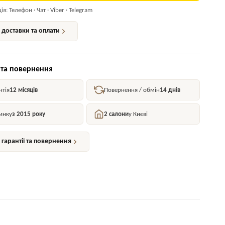
я: Телефон · Чат · Viber · Telegram
доставки та оплати
 та повернення
нтія
12 місяців
Повернення / обмін
14 днів
инку
з 2015 року
2 салони
у Києві
гарантії та повернення