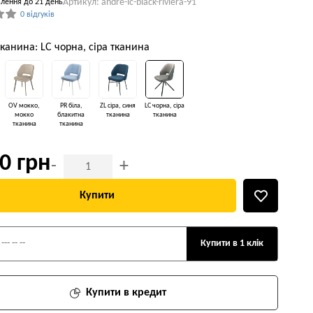
Артикул: andre-lc-black-riviera-91
влення до 21 день
0 відгуків
тканина: LC чорна, сіра тканина
OV мокко,
PR біла,
ZL сіра, синя
LC чорна, сіра
мокко
блакитна
тканина
тканина
тканина
тканина
0 грн
-
+
Купити
Купити в 1 клік
Купити в кредит