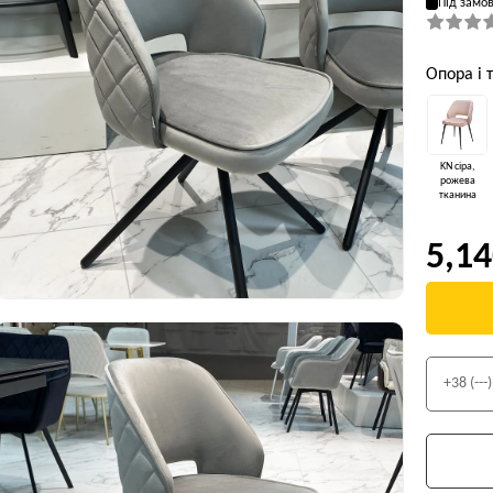
Під замо
Опора і 
KN сіра,
рожева
тканина
5,14