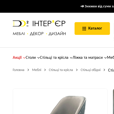
📣 Знижки від суми за
Каталог
Акції
Столи
Стільці та крісла
Ліжка та матраси
Меб
Головна
Меблі
Стільці та крісла
Стільці обідні
Сті