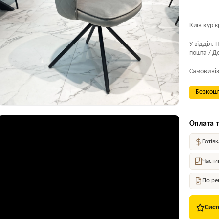
Київ кур'є
У відділ. 
пошта / Де
Самовивіз
Безкошт
Оплата т
Готівк
Части
По ре
Сист