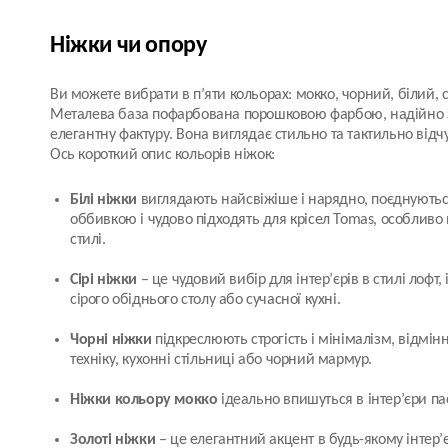
Ніжки чи опору
Ви можете вибрати в п’яти кольорах: мокко, чорний, білий, с
Металева база пофарбована порошковою фарбою, надійно 
елегантну фактуру. Вона виглядає стильно та тактильно від
Ось короткий опис кольорів ніжок:
Білі ніжки
виглядають найсвіжіше і нарядно, поєднуютьс
оббивкою і чудово підходять для крісел Tomas, особливо
стилі.
Сірі ніжки
– це чудовий вибір для інтер’єрів в стилі лофт,
сірого обіднього столу або сучасної кухні.
Чорні ніжки
підкреслюють строгість і мінімалізм, відмі
техніку, кухонні стільниці або чорний мармур.
Ніжки кольору мокко
ідеально впишуться в інтер’єри па
Золоті ніжки
– це елегантний акцент в будь-якому інтер’є