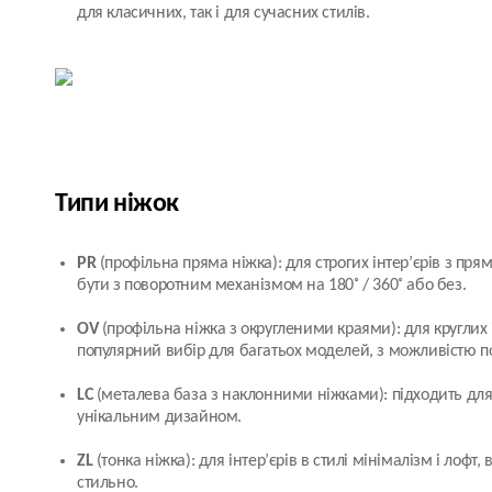
для класичних, так і для сучасних стилів.
Типи ніжок
PR
(профільна пряма ніжка): для строгих інтер’єрів з пр
бути з поворотним механізмом на 180˚ / 360˚ або без.
OV
(профільна ніжка з округленими краями): для круглих і
популярний вибір для багатьох моделей, з можливістю п
LC
(металева база з наклонними ніжками): підходить для
унікальним дизайном.
ZL
(тонка ніжка): для інтер’єрів в стилі мінімалізм і лофт, 
стильно.