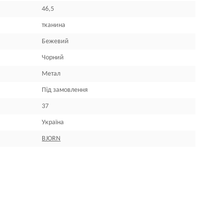
46,5
тканина
Бежевий
Чорний
Метал
Під замовлення
37
Україна
BJORN