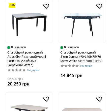
-10%
В наявності
В наявності
Стіл обідній розкладний
Стіл обідній розкладний
Ларс білий матовий/чорні
Bjorn Connor (90-140)х75х76
ноги 140-200x80x75
Snow White Matt (чорні ноги)
(кераміка+метал)
0 відгуків
0 відгуків
14,845 грн
22,500 грн
20,250 грн