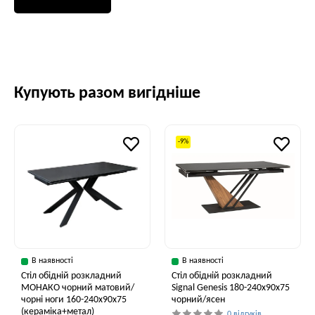
Купують разом вигідніше
-9%
В наявності
В наявності
Стіл обідній розкладний
Стіл обідній розкладний
МОНАКО чорний матовий/
Signal Genesis 180-240x90x75
чорні ноги 160-240x90x75
чорний/ясен
(кераміка+метал)
0 відгуків