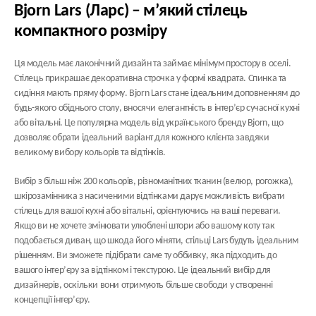
Bjorn Lars (Ларс) – м’який стілець
компактного розміру
Ця модель має лаконічний дизайн та займає мінімум простору в оселі.
Стілець прикрашає декоративна строчка у формі квадрата. Спинка та
сидіння мають пряму форму.
Bjorn Lars
стане ідеальним доповненням до
будь-якого обіднього столу, вносячи елегантність в інтер’єр сучасної кухні
або вітальні. Це популярна модель від українського бренду Bjorn, що
дозволяє обрати ідеальний варіант для кожного клієнта завдяки
великому вибору кольорів та відтінків.
Вибір з більш ніж 200 кольорів, різноманітних тканин (велюр, рогожка),
шкірозамінника з насиченими відтінками дарує можливість вибрати
стілець для вашої кухні або вітальні, орієнтуючись на ваші переваги.
Якщо ви не хочете змінювати улюблені штори або вашому коту так
подобається диван, що шкода його міняти, стільці Lars будуть ідеальним
рішенням. Ви зможете підібрати саме ту оббивку, яка підходить до
вашого інтер’єру за відтінком і текстурою. Це ідеальний вибір для
дизайнерів, оскільки вони отримують більше свободи у створенні
концепції інтер’єру.