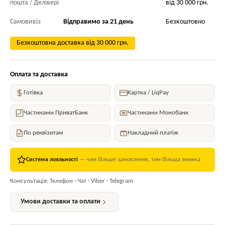
пошта / Делівері
від 30 000 грн.
Самовивіз
Відправимо за 21 день
Безкоштовно
Безкоштовна доставка від 30 000 грн.
Оплата та доставка
Готівка
Картка / LiqPay
Частинами ПриватБанк
Частинами Монобанк
По реквізитам
Накладний платіж
Система лояльності
— чим більше замовлення, тим більша знижка
Консультація: Телефон · Чат · Viber · Telegram
Умови доставки та оплати