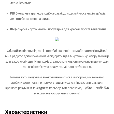
легко і стильно.
PLK
(металева трапецієподібна база): для дизайнерських інтер’єрів,
де потрібен акцент на стиль.
KN
(конусна кругла ніжка): популярна для кресел, проста і елегантна.
Обирайте стілець під ваші потреби! Напишіть нам або зателефонуйте, і
ми з радістю допоможемо вам підібрати ідеальну тканину, опору та колір
для вашого стільця. Наші фахівці запропонують оптимальне рішення для
вашого інтер’єру та врахують усі ваші побажання.
Більше того, якщо вам важко визначитися з вибором, ми можемо
зробити фото тканини прямо в нашому салоні і надіслати вам для
кращого розуміння текстури та кольору. Ми прагнемо, щоб ваш вибір був
максимально зручним і точним!
Характеристики