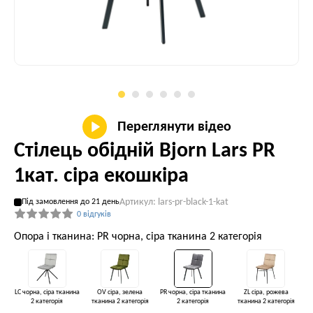
Переглянути відео
Стілець обідній Bjorn Lars PR
1кат. сіра екошкіра
Артикул: lars-pr-black-1-kat
Під замовлення до 21 день
0 відгуків
Опора і тканина: PR чорна, сіра тканина 2 категорія
LC чорна, сіра тканина
OV сіра, зелена
PR чорна, сіра тканина
ZL сіра, рожева
2 категорія
тканина 2 категорія
2 категорія
тканина 2 категорія