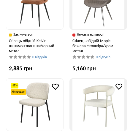
Закінчується
Немає в наявності
Cтілець обідній Kelvin
Стілець обідній Моріс
цинамон тканина/чорний
бежева екошкіра/хром
метал
метал
0 відгуків
0 відгуків
2,885 грн
5,160 грн
-15%
Хіт продаж