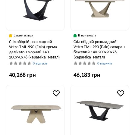
Закінчується
В наявності
Стіл обідній розкладний
Стіл обідній розкладний
Vetro TML-990 (Еліо) крема
Vetro ТМL-990 (Еліо) сахара +
делікато + чорний 140-
бежевий 140-200x90x76
200x90x76 (кераміка+метал)
(кераміка+метал)
0 відгуків
0 відгуків
40,268 грн
46,183 грн