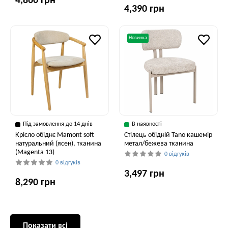
4,860 грн
4,390 грн
Новинка
Під замовлення до 14 днів
В наявності
Крісло обіднє Mamont soft
Cтілець обідній Tano кашемір
натуральний (ясен), тканина
метал/бежева тканина
(Magenta 13)
0 відгуків
0 відгуків
3,497 грн
8,290 грн
Показати всі