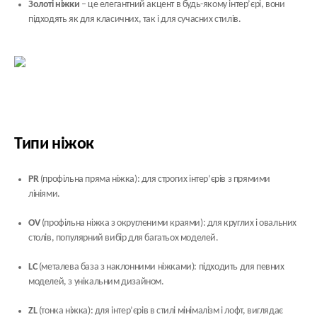
Золоті ніжки
– це елегантний акцент в будь-якому інтер’єрі, вони
підходять як для класичних, так і для сучасних стилів.
Типи ніжок
PR
(профільна пряма ніжка): для строгих інтер’єрів з прямими
лініями.
OV
(профільна ніжка з округленими краями): для круглих і овальних
столів, популярний вибір для багатьох моделей.
LC
(металева база з наклонними ніжками): підходить для певних
моделей, з унікальним дизайном.
ZL
(тонка ніжка): для інтер’єрів в стилі мінімалізм і лофт, виглядає