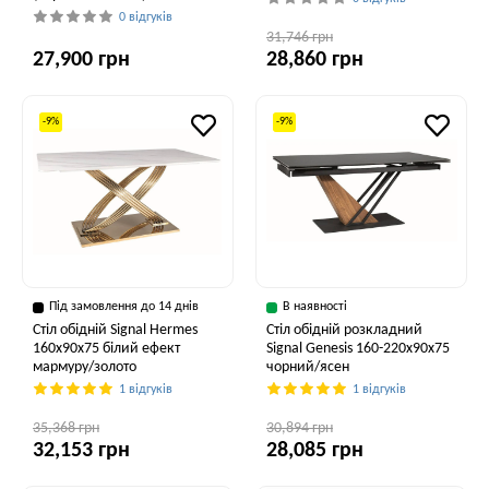
0 відгуків
31,746 грн
27,900 грн
28,860 грн
-9%
-9%
Під замовлення до 14 днів
В наявності
Стіл обідній Signal Hermes
Стіл обідній розкладний
160x90x75 білий ефект
Signal Genesis 160-220x90x75
мармуру/золото
чорний/ясен
1 відгуків
1 відгуків
35,368 грн
30,894 грн
32,153 грн
28,085 грн