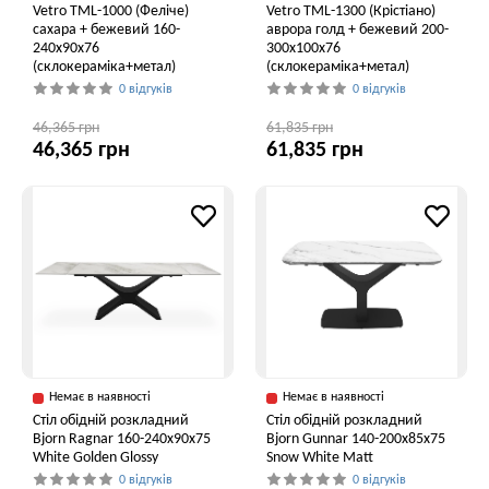
Vetro ТМL-1000 (Феліче)
Vetro TML-1300 (Крістіано)
сахара + бежевий 160-
аврора голд + бежевий 200-
240x90x76
300x100x76
(склокераміка+метал)
(склокераміка+метал)
0 відгуків
0 відгуків
46,365 грн
61,835 грн
46,365 грн
61,835 грн
Немає в наявності
Немає в наявності
Стіл обідній розкладний
Стіл обідній розкладний
Bjorn Ragnar 160-240х90х75
Bjorn Gunnar 140-200х85х75
White Golden Glossy
Snow White Matt
0 відгуків
0 відгуків