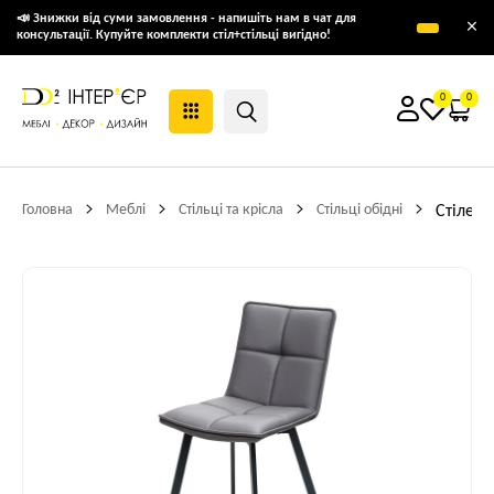
📣 Знижки від суми замовлення - напишіть нам в чат для
×
консультації. Купуйте комплекти стіл+стільці вигідно!
0
0
Головна
Меблі
Стільці та крісла
Стільці обідні
Стілець