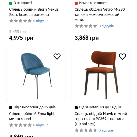
В наявності
Немає в наявності
Стілець обідній Bjorn Nexus
Стілець обідній Vetro M-230
2кат. бежева рогожка
тапіока мохер/кремовий
метал
0 відгуків
0 відгуків
5,855 грн
4,975 грн
3,868 грн
Під замовлення до 35 днів
Під замовлення до 14 днів
Стілець обідній Enna light
Стілець обідній Hawk темний
метал round
горіх (ясен+PC359), тканина
(Gianni 123)
0 відгуків
0 відгуків