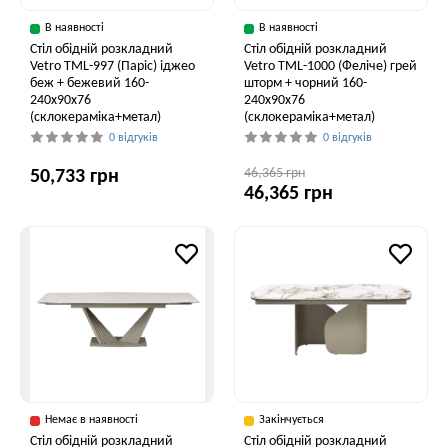
В наявності
В наявності
Стіл обідній розкладний
Стіл обідній розкладний
Vetro ТМL-997 (Паріс) іджео
Vetro ТМL-1000 (Феліче) грей
беж + бежевий 160-
шторм + чорний 160-
240x90x76
240x90x76
(склокераміка+метал)
(склокераміка+метал)
0 відгуків
0 відгуків
46,365 грн
50,733 грн
46,365 грн
Немає в наявності
Закінчується
Стіл обідній розкладний
Стіл обідній розкладний