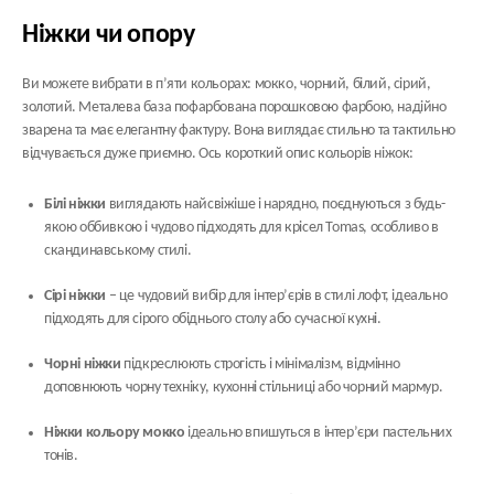
Ніжки чи опору
Ви можете вибрати в п’яти кольорах: мокко, чорний, білий, сірий,
золотий. Металева база пофарбована порошковою фарбою, надійно
зварена та має елегантну фактуру. Вона виглядає стильно та тактильно
відчувається дуже приємно. Ось короткий опис кольорів ніжок:
Білі ніжки
виглядають найсвіжіше і нарядно, поєднуються з будь-
якою оббивкою і чудово підходять для крісел Tomas, особливо в
скандинавському стилі.
Сірі ніжки
– це чудовий вибір для інтер’єрів в стилі лофт, ідеально
підходять для сірого обіднього столу або сучасної кухні.
Чорні ніжки
підкреслюють строгість і мінімалізм, відмінно
доповнюють чорну техніку, кухонні стільниці або чорний мармур.
Ніжки кольору мокко
ідеально впишуться в інтер’єри пастельних
тонів.