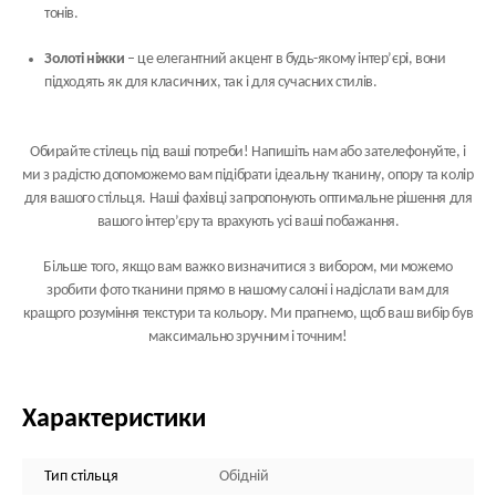
тонів.
Золоті ніжки
– це елегантний акцент в будь-якому інтер’єрі, вони
підходять як для класичних, так і для сучасних стилів.
Обирайте стілець під ваші потреби! Напишіть нам або зателефонуйте, і
ми з радістю допоможемо вам підібрати ідеальну тканину, опору та колір
для вашого стільця. Наші фахівці запропонують оптимальне рішення для
вашого інтер’єру та врахують усі ваші побажання.
Більше того, якщо вам важко визначитися з вибором, ми можемо
зробити фото тканини прямо в нашому салоні і надіслати вам для
кращого розуміння текстури та кольору. Ми прагнемо, щоб ваш вибір був
максимально зручним і точним!
Характеристики
Тип стільця
Обідній