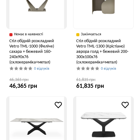
Немає в наявності
Закінчується
Стіл обідній розкладний
Стіл обідній розкладний
Vetro ТМL-1000 (Феліче)
Vetro TML-1300 (Крістіано)
сахара + бежевий 160-
аврора голд + бежевий 200-
240x90x76
300x100x76
(склокераміка+метал)
(склокераміка+метал)
0 відгуків
0 відгуків
46,365 грн
61,835 грн
46,365 грн
61,835 грн