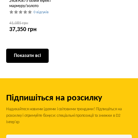
240x90x75 білий ефект
мармуру/золото
0 відгуків
41,085 грн
37,350 грн
Показати всі
Підпишіться на розсилку
Надихайтеся новими ідеями і світовими трендами! Підпишіться на
розсилку і отримуйте бонуси: спеціальні пропозиції та знижки в D2
Інтер'єр