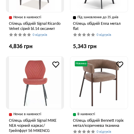
Немає в наявності
Під замовлення до 35 днів
Стілець обідній Signal Ricardo
Стілець обідній Enna метал
Velvet сірий bl.14 оксамит
flat
0 відгуків
0 відгуків
4,836 грн
5,343 грн
Новинка
Немає в наявності
В наявності
Стілець обідній Signal MIKE
Стілець обідній Bennett горіх
NEA чорний каркас/
метал/коричнева тканина
Грейпфрут 56 MIKENCG
0 відгуків