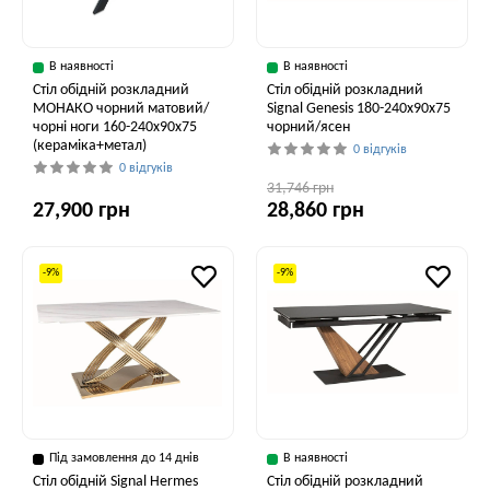
В наявності
В наявності
Стіл обідній розкладний
Стіл обідній розкладний
МОНАКО чорний матовий/
Signal Genesis 180-240x90x75
чорні ноги 160-240x90x75
чорний/ясен
(кераміка+метал)
0 відгуків
0 відгуків
31,746 грн
27,900 грн
28,860 грн
-9%
-9%
Під замовлення до 14 днів
В наявності
Стіл обідній Signal Hermes
Стіл обідній розкладний