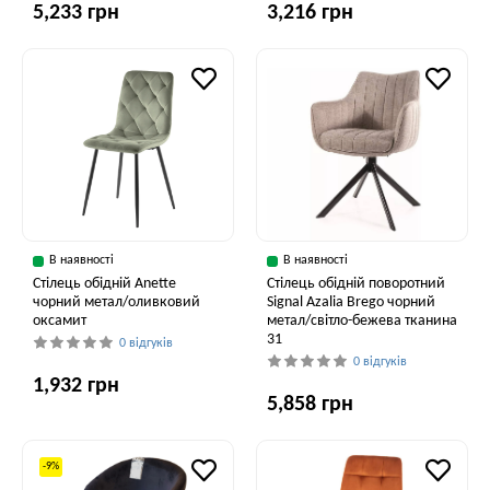
5,233 грн
3,216 грн
В наявності
В наявності
Стілець обідній Anette
Стілець обідній поворотний
чорний метал/оливковий
Signal Azalia Brego чорний
оксамит
метал/світло-бежева тканина
31
0 відгуків
0 відгуків
1,932 грн
5,858 грн
-9%