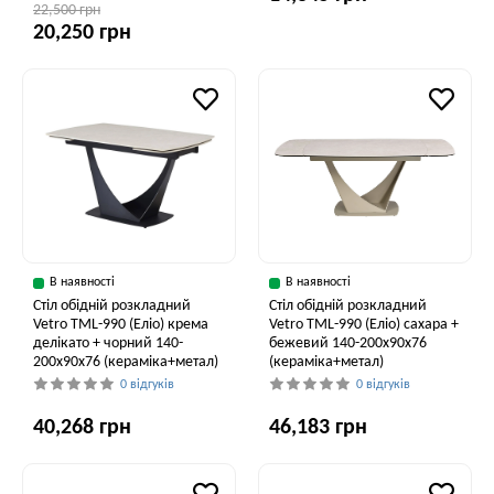
22,500 грн
20,250 грн
В наявності
В наявності
Стіл обідній розкладний
Стіл обідній розкладний
Vetro TML-990 (Еліо) крема
Vetro ТМL-990 (Еліо) сахара +
делікато + чорний 140-
бежевий 140-200x90x76
200x90x76 (кераміка+метал)
(кераміка+метал)
0 відгуків
0 відгуків
40,268 грн
46,183 грн