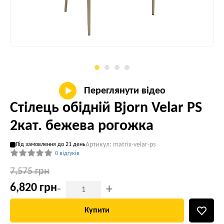
Переглянути відео
Стілець обідній Bjorn Velar PS
2кат. бежева рогожка
Артикул: matrix-velar-ps
Під замовлення до 21 день
0 відгуків
7,575 грн
6,820 грн
-
+
Купити