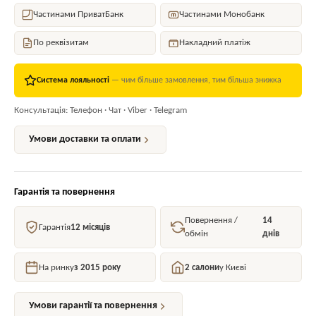
Частинами ПриватБанк
Частинами Монобанк
По реквізитам
Накладний платіж
Система лояльності
— чим більше замовлення, тим більша знижка
Консультація: Телефон · Чат · Viber · Telegram
Умови доставки та оплати
Гарантія та повернення
Повернення /
14
Гарантія
12 місяців
обмін
днів
На ринку
з 2015 року
2 салони
у Києві
Умови гарантії та повернення