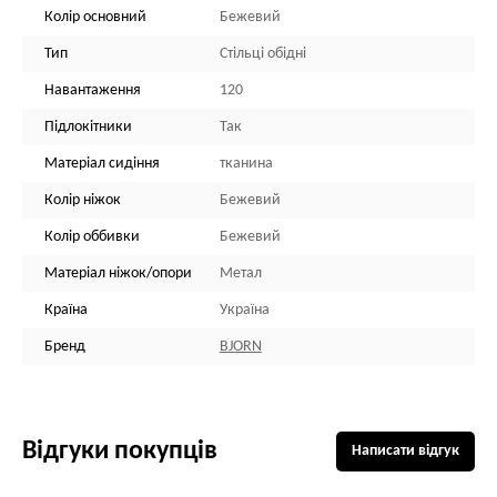
Колір основний
Бежевий
Тип
Стільці обідні
Навантаження
120
Підлокітники
Так
Матеріал сидіння
тканина
Колір ніжок
Бежевий
Колір оббивки
Бежевий
Матеріал ніжок/опори
Метал
Країна
Україна
Бренд
BJORN
Відгуки покупців
Написати відгук