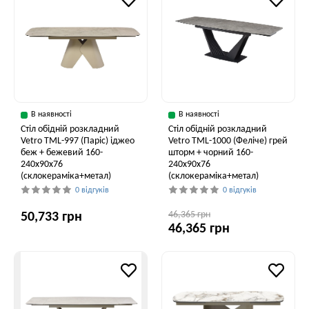
В наявності
В наявності
Стіл обідній розкладний
Стіл обідній розкладний
Vetro ТМL-997 (Паріс) іджео
Vetro ТМL-1000 (Феліче) грей
беж + бежевий 160-
шторм + чорний 160-
240x90x76
240x90x76
(склокераміка+метал)
(склокераміка+метал)
0 відгуків
0 відгуків
46,365 грн
50,733 грн
46,365 грн