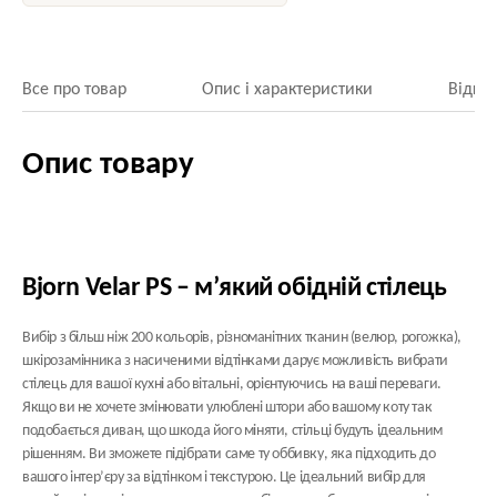
Все про товар
Опис і характеристики
Відгук
Опис товару
Bjorn Velar PS – м’який обідній стілець
Вибір з більш ніж 200 кольорів, різноманітних тканин (велюр, рогожка),
шкірозамінника з насиченими відтінками дарує можливість вибрати
стілець для вашої кухні або вітальні, орієнтуючись на ваші переваги.
Якщо ви не хочете змінювати улюблені штори або вашому коту так
подобається диван, що шкода його міняти, стільці будуть ідеальним
рішенням. Ви зможете підібрати саме ту оббивку, яка підходить до
вашого інтер’єру за відтінком і текстурою. Це ідеальний вибір для