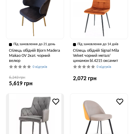
Під замовлення до 21 день
Під замовлення до 14 днів
Стілець обідній Bjorn Madera
Стілець обідній Signal Mila
Makao OV 2кат. чорний
Velvet чорний метал/
велюр
цинамон bl.4215 оксамит
0 відгуків
0 відгуків
6,243 грн
2,072 грн
5,619 грн