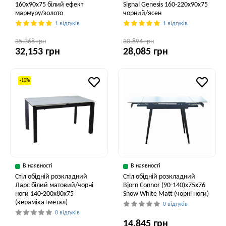
160x90x75 білий ефект
Signal Genesis 160-220x90x75
мармуру/золото
чорний/ясен
1 відгуків
1 відгуків
35,368 грн
30,894 грн
32,153 грн
28,085 грн
-10%
В наявності
В наявності
Стіл обідній розкладний
Стіл обідній розкладний
Ларс білий матовий/чорні
Bjorn Connor (90-140)х75х76
ноги 140-200x80x75
Snow White Matt (чорні ноги)
(кераміка+метал)
0 відгуків
0 відгуків
14,845 грн