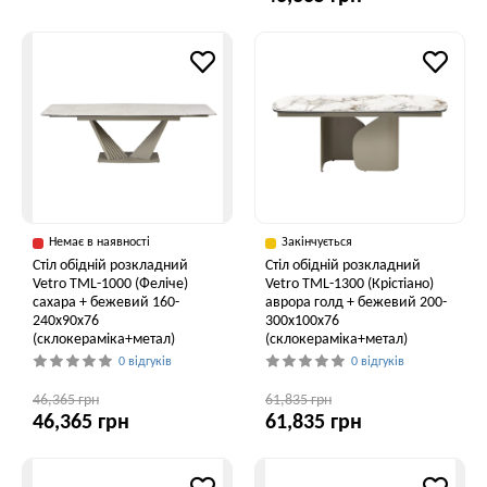
Немає в наявності
Закінчується
Стіл обідній розкладний
Стіл обідній розкладний
Vetro ТМL-1000 (Феліче)
Vetro TML-1300 (Крістіано)
сахара + бежевий 160-
аврора голд + бежевий 200-
240x90x76
300x100x76
(склокераміка+метал)
(склокераміка+метал)
0 відгуків
0 відгуків
46,365 грн
61,835 грн
46,365 грн
61,835 грн