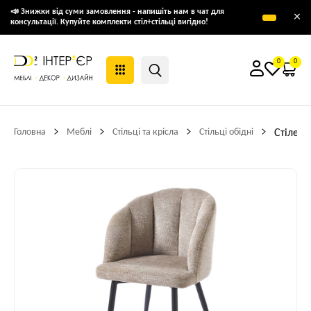
📣 Знижки від суми замовлення - напишіть нам в чат для
×
консультації. Купуйте комплекти стіл+стільці вигідно!
0
0
Головна
Меблі
Стільці та крісла
Стільці обідні
Стілець