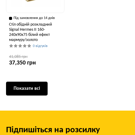
Під замовлення до 14 днів
Стіл обідній розкладний
Signal Hermes II 160-
240x90x75 білий ефект
мармуру/золото
0 відгуків
41,085 грн
37,350 грн
Показати всі
Підпишіться на розсилку