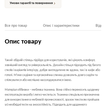
Умови гарантії та повернення
Все про товар
Опис і характеристики
Відгук
Опис товару
Такий обідній стілець підійде для користувачів, які цінують комфорт,
зовнішній вигляд та універсальність. Дизайн стільця підходить під багато
стилів і варіантів інтер'єру, добре виглядатиме як вдома, так і в кафе або
готелі. М'яке сидіння та ергономічна спинка дозволить довго сидіти та
спілкуватися або неспішно насолоджуватися їжею.
Матеріал оббивки
– меблева тканина. Вона стійко переносить щоденну
експлуатацію виробу і легко чиститься. Тканина спеціально призначена
для використання в меблевій промисловості, зразок текстилю пройшов
усі необхідні тести на зносостійкість. Підходить для щоденного