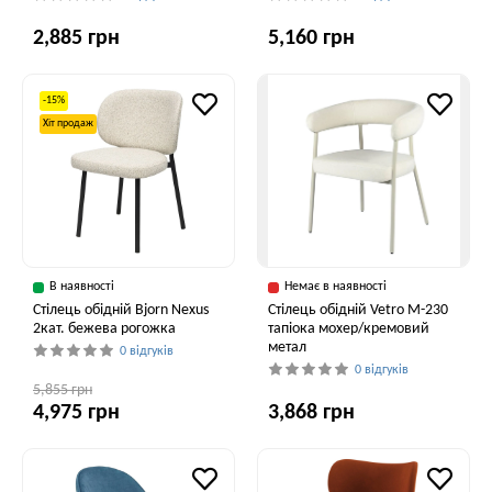
2,885 грн
5,160 грн
-15%
Хіт продаж
В наявності
Немає в наявності
Стілець обідній Bjorn Nexus
Стілець обідній Vetro M-230
2кат. бежева рогожка
тапіока мохер/кремовий
метал
0 відгуків
0 відгуків
5,855 грн
4,975 грн
3,868 грн