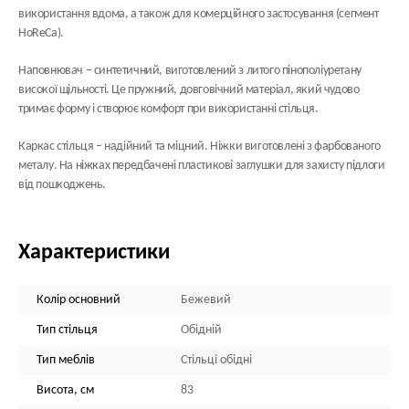
використання вдома, а також для комерційного застосування (сегмент
HoReCa).
Наповнювач
– синтетичний, виготовлений з литого пінополіуретану
високої щільності. Це пружний, довговічний матеріал, який чудово
тримає форму і створює комфорт при використанні стільця.
Каркас стільця
– надійний та міцний. Ніжки виготовлені з фарбованого
металу. На ніжках передбачені пластикові заглушки для захисту підлоги
від пошкоджень.
Характеристики
Колір основний
Бежевий
Тип стільця
Обідній
Тип меблів
Стільці обідні
Висота, см
83