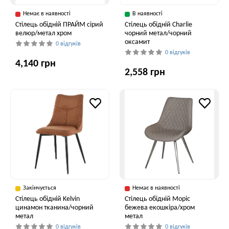
Немає в наявності
В наявності
Стілець обідній ПРАЙМ сірий
Стілець обідній Charlie
велюр/метал хром
чорний метал/чорний
оксамит
0 відгуків
0 відгуків
4,140 грн
2,558 грн
Закінчується
Немає в наявності
Cтілець обідній Kelvin
Стілець обідній Моріс
цинамон тканина/чорний
бежева екошкіра/хром
метал
метал
0 відгуків
0 відгуків