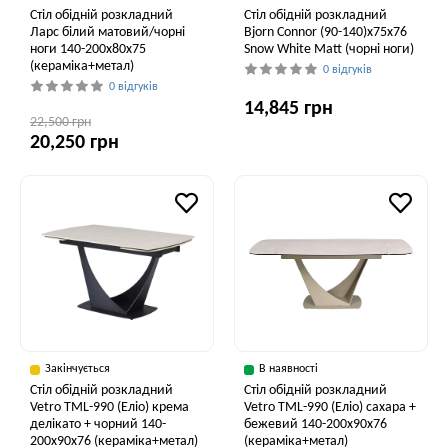
Стіл обідній розкладний
Стіл обідній розкладний
Ларс білий матовий/чорні
Bjorn Connor (90-140)х75х76
ноги 140-200x80x75
Snow White Matt (чорні ноги)
(кераміка+метал)
0 відгуків
0 відгуків
14,845 грн
22,500 грн
20,250 грн
Закінчується
В наявності
Стіл обідній розкладний
Стіл обідній розкладний
Vetro TML-990 (Еліо) крема
Vetro ТМL-990 (Еліо) сахара +
делікато + чорний 140-
бежевий 140-200x90x76
200x90x76 (кераміка+метал)
(кераміка+метал)