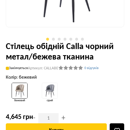
Стілець обідній Calla чорний
метал/бежева тканина
Артикул: CALLABE
Закінчується
0 відгуків
Колір: бежевий
бежевий
сірий
4,645 грн
-
+