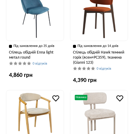
Під замовлення до 35 днів
Під замовлення до 14 днів
Стілець обідній Enna light
Стілець обідній Hawk темний
метал round
горіх (ясен+PC359), тканина
(Gianni 123)
0 відгуків
0 відгуків
4,860 грн
4,390 грн
Новинка