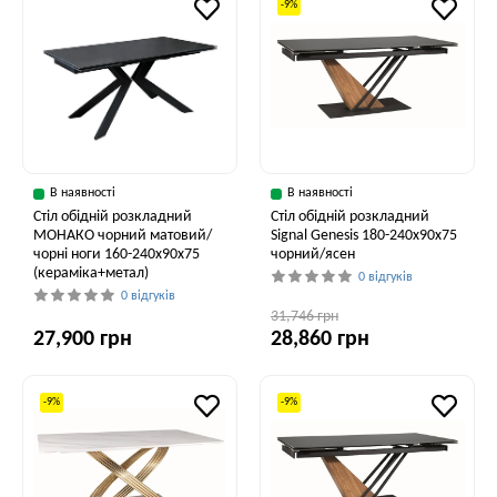
-9%
В наявності
В наявності
Стіл обідній розкладний
Стіл обідній розкладний
МОНАКО чорний матовий/
Signal Genesis 180-240x90x75
чорні ноги 160-240x90x75
чорний/ясен
(кераміка+метал)
0 відгуків
0 відгуків
31,746 грн
27,900 грн
28,860 грн
-9%
-9%