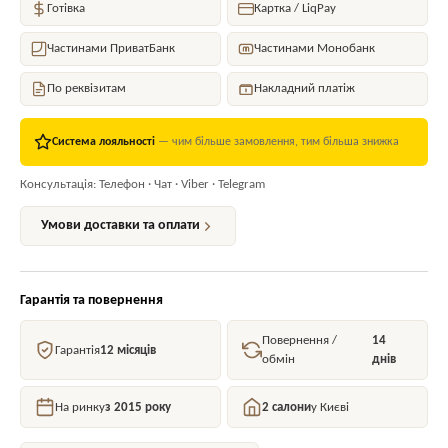
Готівка
Картка / LiqPay
Частинами ПриватБанк
Частинами Монобанк
По реквізитам
Накладний платіж
Система лояльності
— чим більше замовлення, тим більша знижка
Консультація: Телефон · Чат · Viber · Telegram
Умови доставки та оплати
Гарантія та повернення
Повернення /
14
Гарантія
12 місяців
обмін
днів
На ринку
з 2015 року
2 салони
у Києві