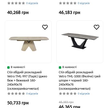
0 відгуків
0 відгуків
40,268 грн
46,183 грн
В наявності
В наявності
Стіл обідній розкладний
Стіл обідній розкладний
Vetro ТМL-997 (Паріс) іджео
Vetro ТМL-1000 (Феліче) грей
беж + бежевий 160-
шторм + чорний 160-
240x90x76
240x90x76
(склокераміка+метал)
(склокераміка+метал)
0 відгуків
0 відгуків
46,365 грн
50,733 грн
46,365 грн