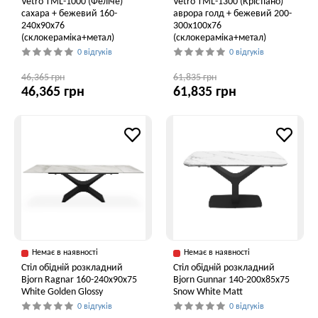
Vetro ТМL-1000 (Феліче)
Vetro TML-1300 (Крістіано)
сахара + бежевий 160-
аврора голд + бежевий 200-
240x90x76
300x100x76
(склокераміка+метал)
(склокераміка+метал)
0 відгуків
0 відгуків
46,365 грн
61,835 грн
46,365 грн
61,835 грн
Немає в наявності
Немає в наявності
Стіл обідній розкладний
Стіл обідній розкладний
Bjorn Ragnar 160-240х90х75
Bjorn Gunnar 140-200х85х75
White Golden Glossy
Snow White Matt
0 відгуків
0 відгуків