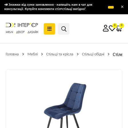
📣 Знижки від суми замовлення - напишіть нам в чат для
×
консультації. Купуйте комплекти стіл+стільці вигідно!
0
0
Головна
Меблі
Стільці та крісла
Стільці обідні
Стілець