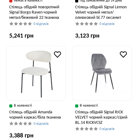
Немає в наявності
Під замовлення до 14 днів
Стілець обідній поворотний
Стілець обідній Signal Lemon
Signal Borgo Raven чорний
Velvet чорний метал/
метал/бежевий 22 тканина
оливковий bl.77 оксамит
0 відгуків
0 відгуків
5,241 грн
3,123 грн
В наявності
В наявності
Стілець обідній Amanda
Стілець обідній Signal RICK
чорний каркас/біла тканина
VELVET чорний каркас/сірий
BL.14 RICKVCSZ
0 відгуків
0 відгуків
3,388 грн