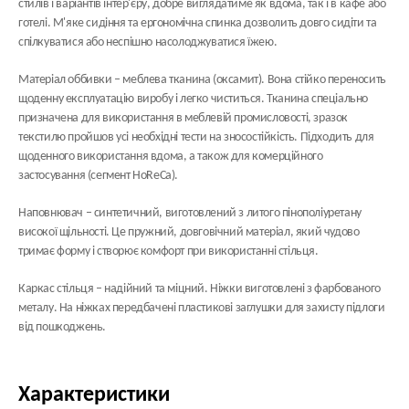
стилів і варіантів інтер'єру, добре виглядатиме як вдома, так і в кафе або
готелі. М'яке сидіння та ергономічна спинка дозволить довго сидіти та
спілкуватися або неспішно насолоджуватися їжею.
Матеріал оббивки
– меблева тканина (оксамит). Вона стійко переносить
щоденну експлуатацію виробу і легко чиститься. Тканина спеціально
призначена для використання в меблевій промисловості, зразок
текстилю пройшов усі необхідні тести на зносостійкість. Підходить для
щоденного використання вдома, а також для комерційного
застосування (сегмент HoReCa).
Наповнювач
– синтетичний, виготовлений з литого пінополіуретану
високої щільності. Це пружний, довговічний матеріал, який чудово
тримає форму і створює комфорт при використанні стільця.
Каркас стільця
– надійний та міцний. Ніжки виготовлені з фарбованого
металу. На ніжках передбачені пластикові заглушки для захисту підлоги
від пошкоджень.
Характеристики