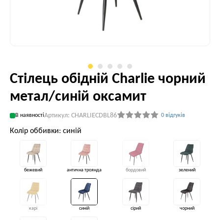
Стілець обідній Charlie чорний
метал/синій оксамит
Артикул: CHARLIECDBL86
В наявності
0 відгуків
Колір оббивки: синій
бежевий
антична троянда
бордовий
зелений
карі
синій
сірий
чорний