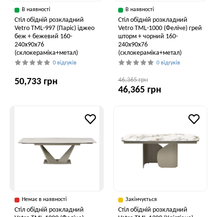
В наявності
В наявності
Стіл обідній розкладний
Стіл обідній розкладний
Vetro ТМL-997 (Паріс) іджео
Vetro ТМL-1000 (Феліче) грей
беж + бежевий 160-
шторм + чорний 160-
240x90x76
240x90x76
(склокераміка+метал)
(склокераміка+метал)
0 відгуків
0 відгуків
46,365 грн
50,733 грн
46,365 грн
Немає в наявності
Закінчується
Стіл обідній розкладний
Стіл обідній розкладний