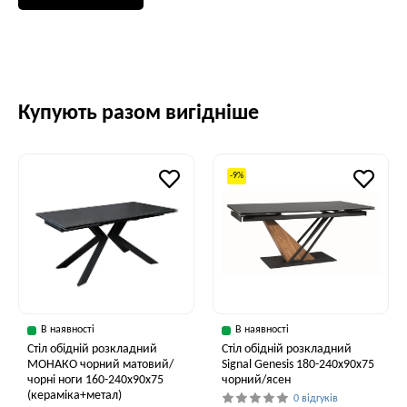
Купують разом вигідніше
-9%
В наявності
В наявності
Стіл обідній розкладний
Стіл обідній розкладний
МОНАКО чорний матовий/
Signal Genesis 180-240x90x75
чорні ноги 160-240x90x75
чорний/ясен
(кераміка+метал)
0 відгуків