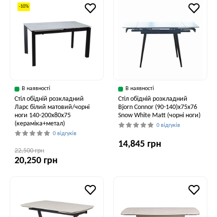
-10%
В наявності
В наявності
Стіл обідній розкладний
Стіл обідній розкладний
Ларс білий матовий/чорні
Bjorn Connor (90-140)х75х76
ноги 140-200x80x75
Snow White Matt (чорні ноги)
(кераміка+метал)
0 відгуків
0 відгуків
14,845 грн
22,500 грн
20,250 грн