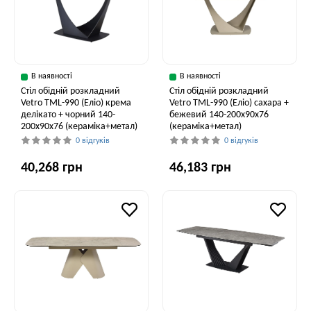
В наявності
В наявності
Стіл обідній розкладний
Стіл обідній розкладний
Vetro TML-990 (Еліо) крема
Vetro ТМL-990 (Еліо) сахара +
делікато + чорний 140-
бежевий 140-200x90x76
200x90x76 (кераміка+метал)
(кераміка+метал)
0 відгуків
0 відгуків
40,268 грн
46,183 грн