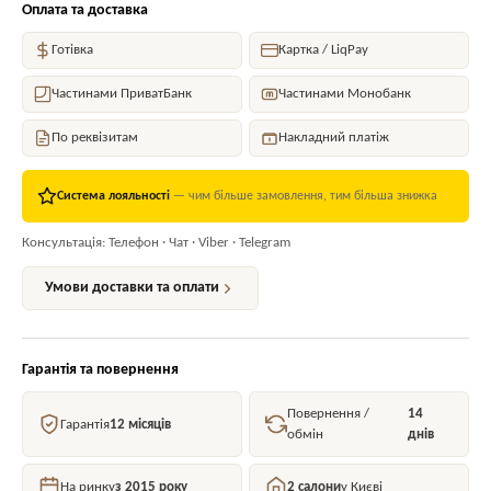
Оплата та доставка
Готівка
Картка / LiqPay
Частинами ПриватБанк
Частинами Монобанк
По реквізитам
Накладний платіж
Система лояльності
— чим більше замовлення, тим більша знижка
Консультація: Телефон · Чат · Viber · Telegram
Умови доставки та оплати
Гарантія та повернення
Повернення /
14
Гарантія
12 місяців
обмін
днів
На ринку
з 2015 року
2 салони
у Києві