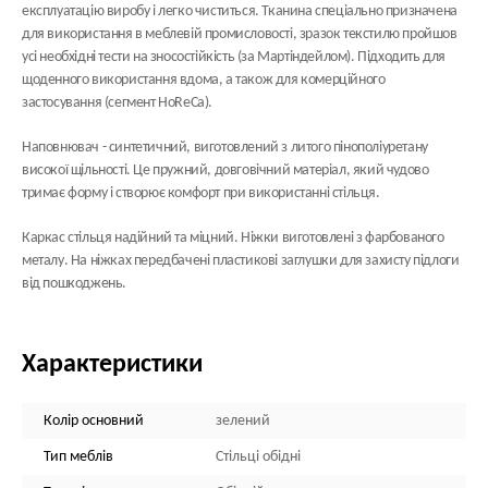
експлуатацію виробу і легко чиститься. Тканина спеціально призначена
для використання в меблевій промисловості, зразок текстилю пройшов
усі необхідні тести на зносостійкість (за Мартіндейлом). Підходить для
щоденного використання вдома, а також для комерційного
застосування (сегмент HoReCa).
Наповнювач - синтетичний, виготовлений з литого пінополіуретану
високої щільності. Це пружний, довговічний матеріал, який чудово
тримає форму і створює комфорт при використанні стільця.
Каркас стільця надійний та міцний. Ніжки виготовлені з фарбованого
металу. На ніжках передбачені пластикові заглушки для захисту підлоги
від пошкоджень.
Характеристики
Колір основний
зелений
Тип меблів
Стільці обідні