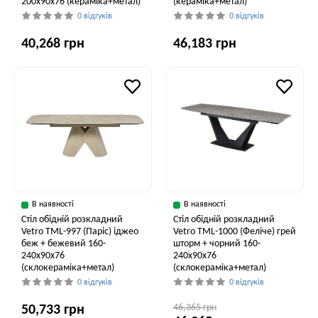
200x90x76 (кераміка+метал)
(кераміка+метал)
0 відгуків
0 відгуків
40,268 грн
46,183 грн
В наявності
В наявності
Стіл обідній розкладний
Стіл обідній розкладний
Vetro ТМL-997 (Паріс) іджео
Vetro ТМL-1000 (Феліче) грей
беж + бежевий 160-
шторм + чорний 160-
240x90x76
240x90x76
(склокераміка+метал)
(склокераміка+метал)
0 відгуків
0 відгуків
46,365 грн
50,733 грн