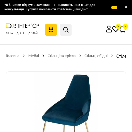
📣 Знижки від суми замовлення - напишіть нам в чат для
×
консультації. Купуйте комплекти стіл+стільці вигідно!
0
0
Головна
Меблі
Стільці та крісла
Стільці обідні
Стілець