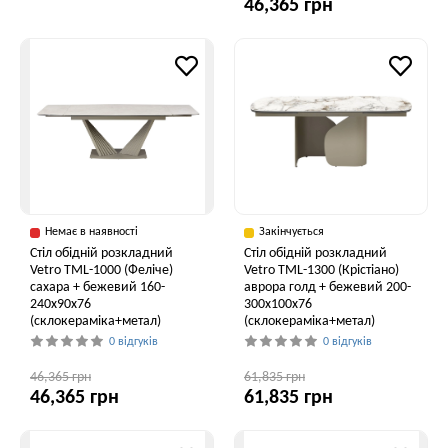
46,365 грн
Немає в наявності
Закінчується
Стіл обідній розкладний
Стіл обідній розкладний
Vetro ТМL-1000 (Феліче)
Vetro TML-1300 (Крістіано)
сахара + бежевий 160-
аврора голд + бежевий 200-
240x90x76
300x100x76
(склокераміка+метал)
(склокераміка+метал)
0 відгуків
0 відгуків
46,365 грн
61,835 грн
46,365 грн
61,835 грн