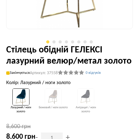
Стілець обідній ГЕЛЕКСІ
лазурний велюр/метал золото
Артикул: 37558
Закінчується
0 відгуків
Колір: Лазурний / ноги золото
Лазурний / ноги
Бежевий / ноги золото
Антрацит / ноги
золото
золото
8,600 грн
8,600 грн
-
+