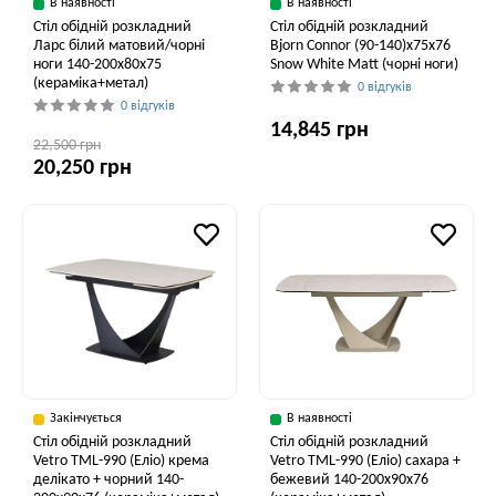
В наявності
В наявності
Стіл обідній розкладний
Стіл обідній розкладний
Ларс білий матовий/чорні
Bjorn Connor (90-140)х75х76
ноги 140-200x80x75
Snow White Matt (чорні ноги)
(кераміка+метал)
0 відгуків
0 відгуків
14,845 грн
22,500 грн
20,250 грн
Закінчується
В наявності
Стіл обідній розкладний
Стіл обідній розкладний
Vetro TML-990 (Еліо) крема
Vetro ТМL-990 (Еліо) сахара +
делікато + чорний 140-
бежевий 140-200x90x76