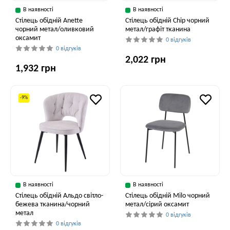
В наявності
В наявності
Стілець обідній Anette
Стілець обідній Chip чорний
чорний метал/оливковий
метал/графіт тканина
оксамит
0 відгуків
0 відгуків
2,022 грн
1,932 грн
-9%
В наявності
В наявності
Стілець обідній Альдо світло-
Стілець обідній Milo чорний
бежева тканина/чорний
метал/сірий оксамит
метал
0 відгуків
0 відгуків