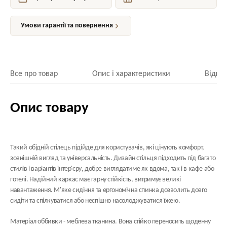
Умови гарантії та повернення
Все про товар
Опис і характеристики
Відгук
Опис товару
Такий обідній стілець підійде для користувачів, які цінують комфорт,
зовнішній вигляд та універсальність. Дизайн стільця підходить під багато
стилів і варіантів інтер'єру, добре виглядатиме як вдома, так і в кафе або
готелі. Надійний каркас має гарну стійкість, витримує великі
навантаження. М'яке сидіння та ергономічна спинка дозволить довго
сидіти та спілкуватися або неспішно насолоджуватися їжею.
Матеріал оббивки - меблева тканина. Вона стійко переносить щоденну