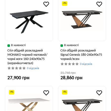
-9%
В наявності
В наявності
Стіл обідній розкладний
Стіл обідній розкладний
МОНАКО чорний матовий/
Signal Genesis 180-240x90x75
чорні ноги 160-240x90x75
чорний/ясен
(кераміка+метал)
0 відгуків
0 відгуків
31,746 грн
27,900 грн
28,860 грн
-9%
-9%