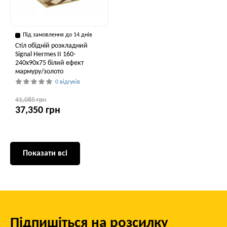
Під замовлення до 14 днів
Стіл обідній розкладний
Signal Hermes II 160-
240x90x75 білий ефект
мармуру/золото
0 відгуків
41,085 грн
37,350 грн
Показати всі
Підпишіться на розсилку