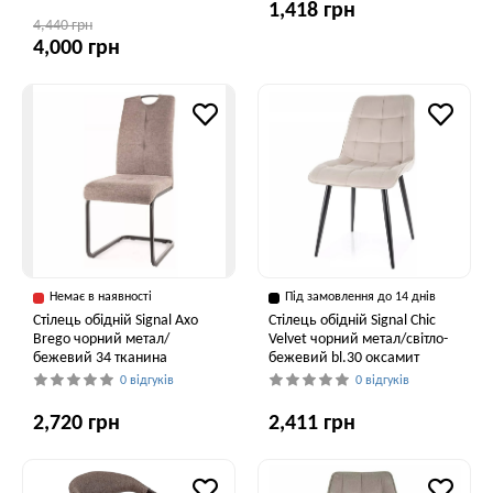
1,418 грн
4,440 грн
4,000 грн
Немає в наявності
Під замовлення до 14 днів
Стілець обідній Signal Axo
Стілець обідній Signal Chic
Brego чорний метал/
Velvet чорний метал/світло-
бежевий 34 тканина
бежевий bl.30 оксамит
0 відгуків
0 відгуків
2,720 грн
2,411 грн