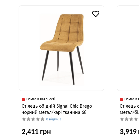
Немає в наявності
Немає в 
Стілець обідній Signal Chic Brego
Стілець 
чорний метал/карі тканина 68
метал/бі
0 відгуків
2,411 грн
3,919