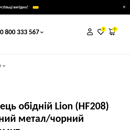
×
стільці вигідно!
0
0
0 800 333 567
м
лець обідній Lion (HF208)
ний метал/чорний