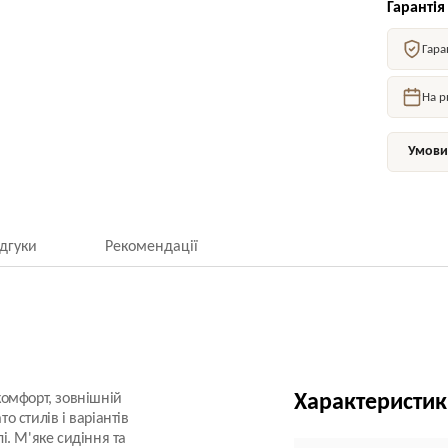
Гарантія
Гара
На р
Умови 
ідгуки
Рекомендації
 комфорт, зовнішній
Характеристи
о стилів і варіантів
лі. М'яке сидіння та