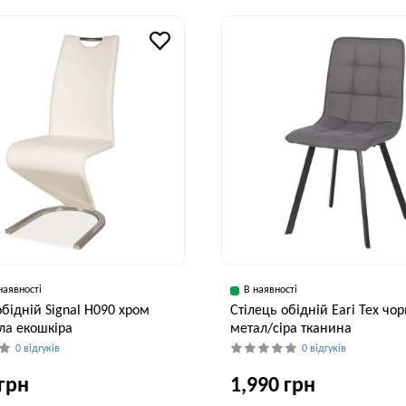
наявності
В наявності
обідній Signal H090 хром
Стілець обідній Eari Tex чо
ла екошкіра
метал/сіра тканина
0 відгуків
0 відгуків
 грн
1,990 грн