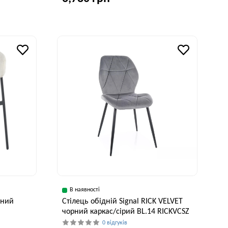
Висота, см
88 см
Ширина, см
Глибина, см
Висота, см
55,5 см
63,5 см
84,5 см
В наявності
рний
Стілець обідній Signal RICK VELVET
чорний каркас/сірий BL.14 RICKVCSZ
0 відгуків