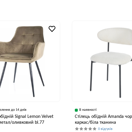
Глибина, см
Висота, см
Ширина, см
Глибина, см
65 см
102 см
46 см
53 см
влення до 14 днів
В наявності
обідній Signal Lemon Velvet
Стілець обідній Amanda чо
етал/оливковий bl.77
каркас/біла тканина
0 відгуків