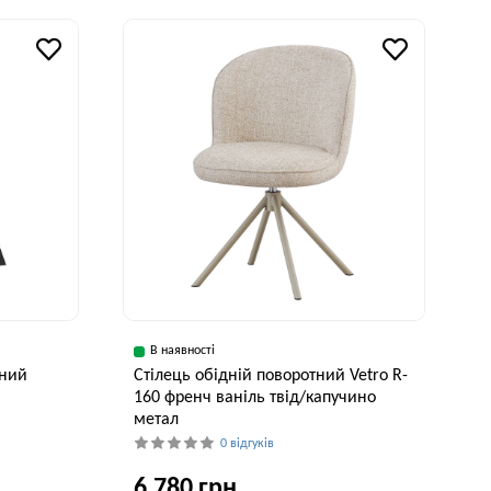
В наявності
рний
Стілець обідній поворотний Vetro R-
160 френч ваніль твід/капучино
метал
0 відгуків
6,780 грн