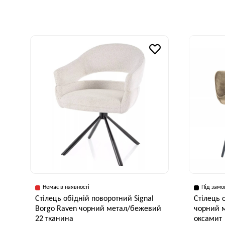
Ширина, см
Глибина, см
Висота, см
Ширина, см
50 см
58 см
88 см
43 см
Немає в наявності
Під замо
Стілець обідній поворотний Signal
Стілець 
Borgo Raven чорний метал/бежевий
чорний м
22 тканина
оксамит