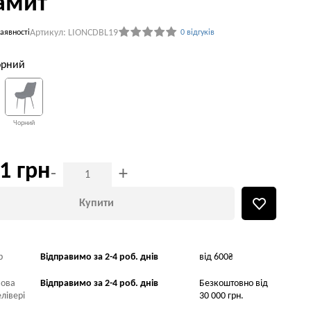
амит
Артикул: LIONCDBL19
аявності
0 відгуків
орний
Чорний
1 грн
-
+
Купити
р
Відправимо за 2-4 роб. днів
від 600₴
Нова
Відправимо за 2-4 роб. днів
Безкоштовно від
лівері
30 000 грн.