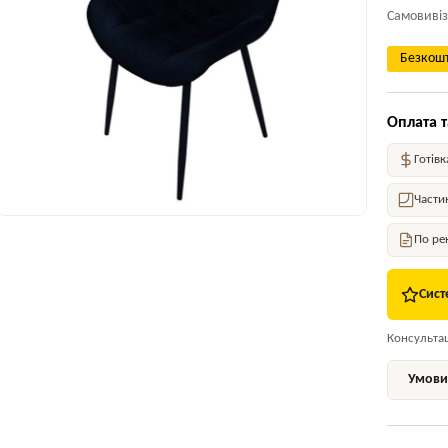
Самовивіз
Безкошт
Оплата т
Готівк
Части
По ре
Сист
Консультаці
Умови 