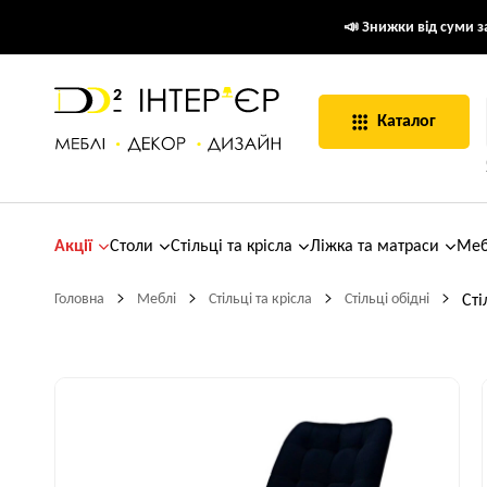
📣 Знижки від суми за
Каталог
Акції
Столи
Стільці та крісла
Ліжка та матраси
Меб
Головна
Меблі
Стільці та крісла
Стільці обідні
Сті