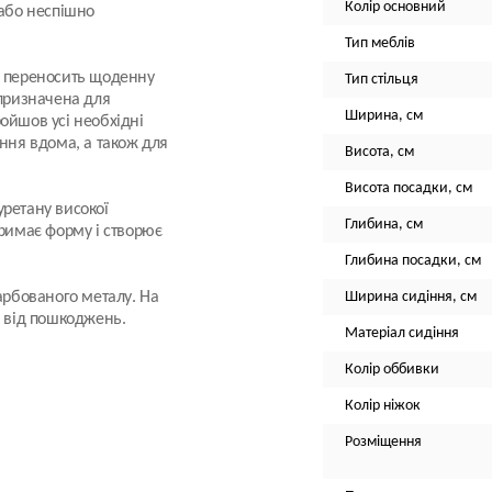
Колір основний
 або неспішно
Тип меблів
о переносить щоденну
Тип стільця
 призначена для
Ширина, см
ойшов усі необхідні
ання вдома, а також для
Висота, см
Висота посадки, см
уретану високої
Глибина, см
тримає форму і створює
Глибина посадки, см
арбованого металу. На
Ширина сидіння, см
и від пошкоджень.
Матеріал сидіння
Колір оббивки
Колір ніжок
Розміщення