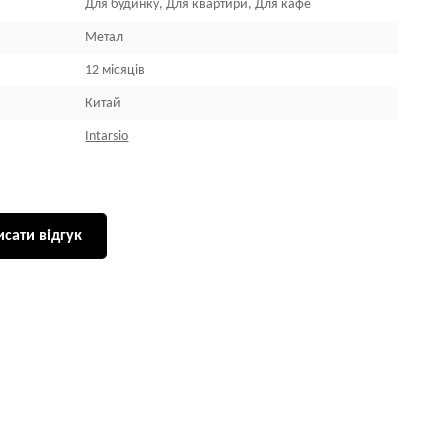
Для будинку, Для квартири, Для кафе
Метал
12 місяців
Китай
Intarsio
сати відгук