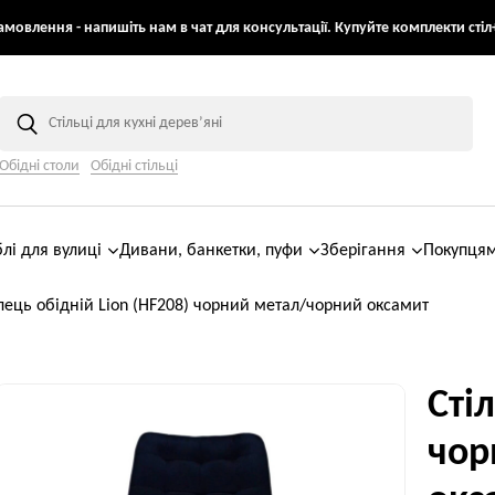
мовлення - напишіть нам в чат для консультації. Купуйте комплекти стіл+
Обідні столи
Обідні стільці
лі для вулиці
Дивани, банкетки, пуфи
Зберігання
Покупця
лець обідній Lion (HF208) чорний метал/чорний оксамит
Сті
чор