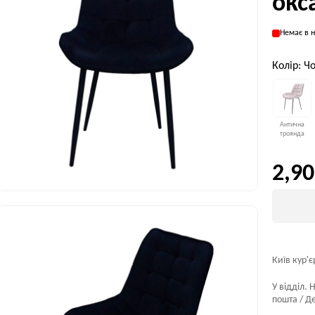
окс
Немає в н
Колір: Ч
Антична
троянда
2,90
Київ кур'є
У відділ. 
пошта / Де