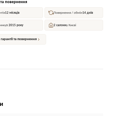
 та повернення
нтія
12 місяців
Повернення / обмін
14 днів
инку
з 2015 року
2 салони
у Києві
гарантії та повернення
ки