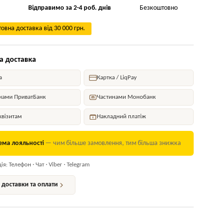
Відправимо за 2-4 роб. днів
Безкоштовно
овна доставка від 30 000 грн.
а доставка
а
Картка / LiqPay
нами ПриватБанк
Частинами Монобанк
квізитам
Накладний платіж
ема лояльності
— чим більше замовлення, тим більша знижка
я: Телефон · Чат · Viber · Telegram
доставки та оплати