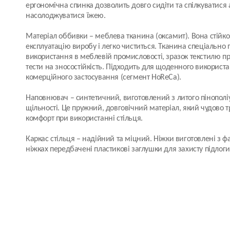
ергономічна спинка дозволить довго сидіти та спілкуватися
насолоджуватися їжею.
Матеріал оббивки
– меблева тканина (оксамит). Вона стійк
експлуатацію виробу і легко чиститься. Тканина спеціально
використання в меблевій промисловості, зразок текстилю пр
тести на зносостійкість. Підходить для щоденного використ
комерційного застосування (сегмент HoReCa).
Наповнювач
– синтетичний, виготовлений з литого пінополі
щільності. Це пружний, довговічний матеріал, який чудово 
комфорт при використанні стільця.
Каркас стільця
– надійний та міцний. Ніжки виготовлені з ф
ніжках передбачені пластикові заглушки для захисту підлог