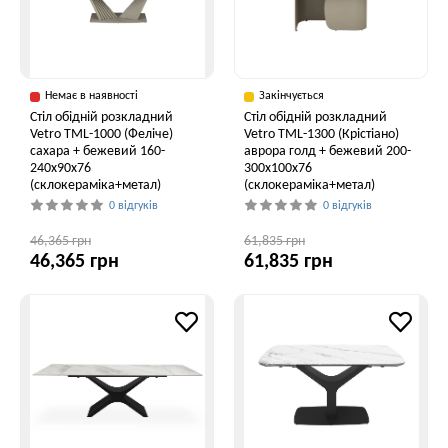
Немає в наявності
Закінчується
Стіл обідній розкладний
Стіл обідній розкладний
Vetro ТМL-1000 (Феліче)
Vetro TML-1300 (Крістіано)
сахара + бежевий 160-
аврора голд + бежевий 200-
240x90x76
300x100x76
(склокераміка+метал)
(склокераміка+метал)
0 відгуків
0 відгуків
46,365 грн
61,835 грн
46,365 грн
61,835 грн