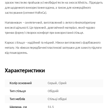
зразок текстилю пройшов усі необхідні тести на зносостійкість. Підходить
для щоденного використання вдома, а також для комерційного
застосування (сегмент HoReCa).
Наповнювач
– синтетичний, виготовлений з литого пінополіуретану
високої щільності. Це пружний, довговічний матеріал, який чудово
тримає форму і створює комфорт при використанні стільця.
Каркас стільця
– надійний та міцний. Ніжки виготовлені з фарбованого
металу. На ніжках передбачені пластикові заглушки для захисту підлоги
від пошкоджень.
Характеристики
Колір основний
Серый, Сірий
Тип стільця
Обідній
Тип меблів
Стільці обідні
Ширина, см
51,5