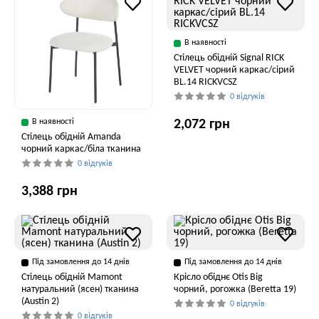
В наявності
Стілець обідній Signal RICK
VELVET чорний каркас/сірий
BL.14 RICKVCSZ
0 відгуків
В наявності
2,072 грн
Стілець обідній Amanda
чорний каркас/біла тканина
0 відгуків
3,388 грн
Під замовлення до 14 днів
Під замовлення до 14 днів
Стілець обідній Mamont
Крісло обіднє Otis Big
натуральний (ясен) тканина
чорний, рогожка (Beretta 19)
(Austin 2)
0 відгуків
0 відгуків