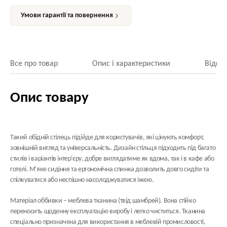
Умови гарантії та повернення
Все про товар
Опис і характеристики
Відгук
Опис товару
Такий обідній стілець підійде для користувачів, які цінують комфорт,
зовнішній вигляд та універсальність. Дизайн стільця підходить під багато
стилів і варіантів інтер'єру, добре виглядатиме як вдома, так і в кафе або
готелі. М'яке сидіння та ергономічна спинка дозволить довго сидіти та
спілкуватися або неспішно насолоджуватися їжею.
Матеріал оббивки
– меблева тканина (твід шамбрей). Вона стійко
переносить щоденну експлуатацію виробу і легко чиститься. Тканина
спеціально призначена для використання в меблевій промисловості,