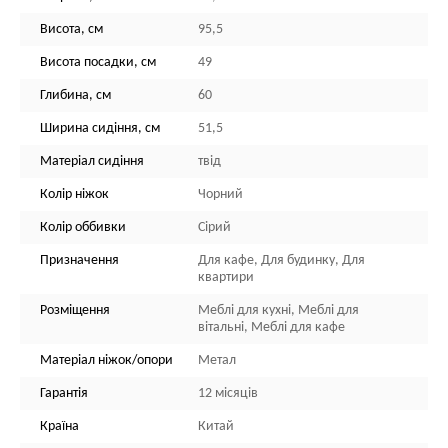
Висота, см
95,5
Висота посадки, см
49
Глибина, см
60
Ширина сидіння, см
51,5
Матеріал сидіння
твід
Колір ніжок
Чорний
Колір оббивки
Сірий
Призначення
Для кафе, Для будинку, Для
квартири
Розміщення
Меблі для кухні, Меблі для
вітальні, Меблі для кафе
Матеріал ніжок/опори
Метал
Гарантія
12 місяців
Країна
Китай