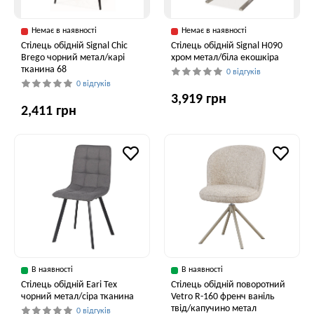
Немає в наявності
Немає в наявності
Стілець обідній Signal Chic
Стілець обідній Signal H090
Brego чорний метал/карі
хром метал/біла екошкіра
тканина 68
0 відгуків
0 відгуків
3,919 грн
2,411 грн
В наявності
В наявності
Стілець обідній Eari Tex
Стілець обідній поворотний
чорний метал/сіра тканина
Vetro R-160 френч ваніль
твід/капучино метал
0 відгуків