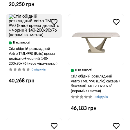
20,250 грн
В наявності
Стіл обідній розкладний
Vetro TML-990 (Еліо) крема
делікато + чорний 140-
200x90x76 (кераміка+метал)
0 відгуків
В наявності
Стіл обідній розкладний
40,268 грн
Vetro ТМL-990 (Еліо) сахара +
бежевий 140-200x90x76
(кераміка+метал)
0 відгуків
46,183 грн