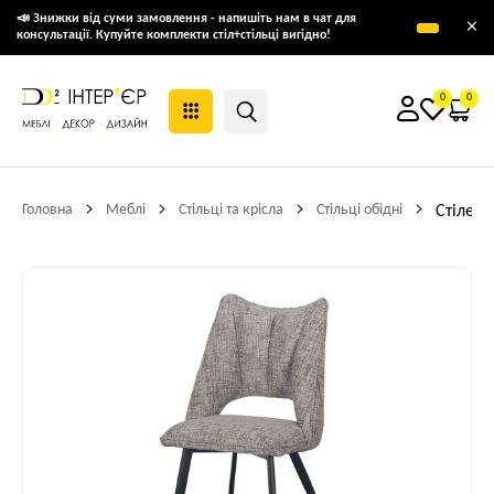
📣 Знижки від суми замовлення - напишіть нам в чат для
×
консультації. Купуйте комплекти стіл+стільці вигідно!
0
0
Головна
Меблі
Стільці та крісла
Стільці обідні
Стілець