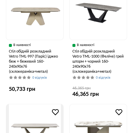
В наявності
В наявності
Стіл обідній розкладний
Стіл обідній розкладний
Vetro ТМL-997 (Паріс) іджео
Vetro ТМL-1000 (Феліче) грей
беж + бежевий 160-
шторм + чорний 160-
240x90x76
240x90x76
(склокераміка+метал)
(склокераміка+метал)
0 відгуків
0 відгуків
46,365 грн
50,733 грн
46,365 грн