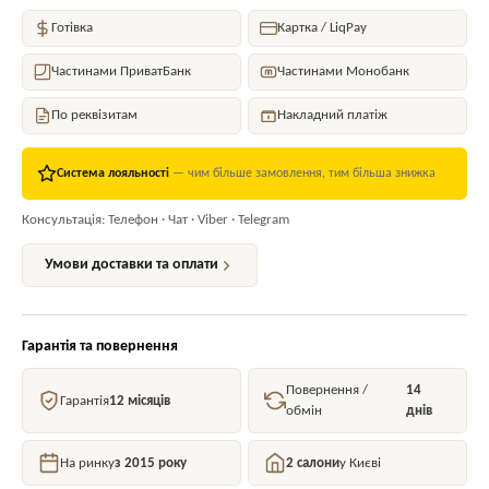
Готівка
Картка / LiqPay
Частинами ПриватБанк
Частинами Монобанк
По реквізитам
Накладний платіж
Система лояльності
— чим більше замовлення, тим більша знижка
Консультація: Телефон · Чат · Viber · Telegram
Умови доставки та оплати
Гарантія та повернення
Повернення /
14
Гарантія
12 місяців
обмін
днів
На ринку
з 2015 року
2 салони
у Києві