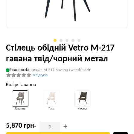
Стілець обідній Vetro M-217
гавана твід/чорний метал
Артикул: M-217-havana-tweed/black
В наявності
0 відгуків
Колір: Гаванна
Гаванна
Тофу
Форест
5,870 грн
-
+