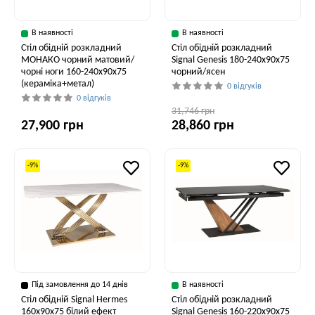
В наявності
В наявності
Стіл обідній розкладний
Стіл обідній розкладний
МОНАКО чорний матовий/
Signal Genesis 180-240x90x75
чорні ноги 160-240x90x75
чорний/ясен
(кераміка+метал)
0 відгуків
0 відгуків
31,746 грн
27,900 грн
28,860 грн
-9%
-9%
Під замовлення до 14 днів
В наявності
Стіл обідній Signal Hermes
Стіл обідній розкладний
160x90x75 білий ефект
Signal Genesis 160-220x90x75