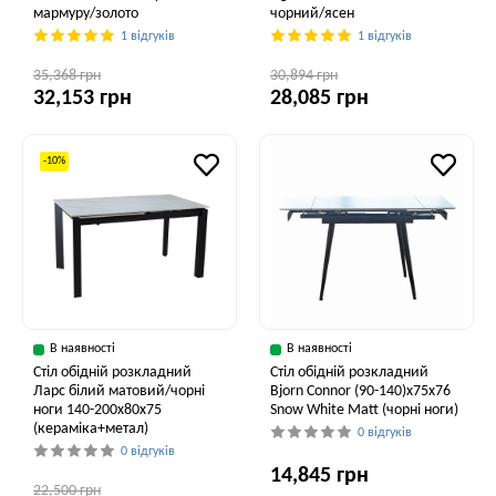
мармуру/золото
чорний/ясен
1 відгуків
1 відгуків
35,368 грн
30,894 грн
32,153 грн
28,085 грн
-10%
В наявності
В наявності
Стіл обідній розкладний
Стіл обідній розкладний
Ларс білий матовий/чорні
Bjorn Connor (90-140)х75х76
ноги 140-200x80x75
Snow White Matt (чорні ноги)
(кераміка+метал)
0 відгуків
0 відгуків
14,845 грн
22,500 грн