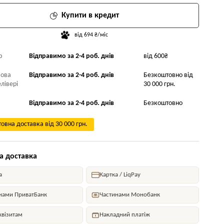
Купити в кредит
від 694 ₴/міс
р
Відправимо за 2-4 роб. днів
від 600₴
Нова
Відправимо за 2-4 роб. днів
Безкоштовно від
лівері
30 000 грн.
Відправимо за 2-4 роб. днів
Безкоштовно
овна доставка від 30 000 грн.
а доставка
а
Картка / LiqPay
нами ПриватБанк
Частинами Монобанк
квізитам
Накладний платіж