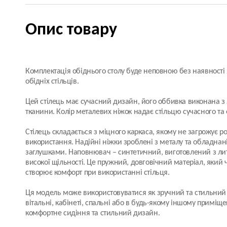
Опис товару
Комплектація обіднього столу буде неповною без наявності 
обідніх стільців.
Цей стілець має сучасний дизайн, його оббивка виконана з 
тканини. Колір металевих ніжок надає стільцю сучасного та 
Стілець складається з міцного каркаса, якому не загрожує р
використання. Надійні ніжки зроблені з металу та обладна
заглушками. Наповнювач – синтетичний, виготовлений з лит
високої щільності. Це пружний, довговічний матеріал, який 
створює комфорт при використанні стільця.
Ця модель може використовуватися як зручний та стильний 
вітальні, кабінеті, спальні або в будь-якому іншому приміще
комфортне сидіння та стильний дизайн.