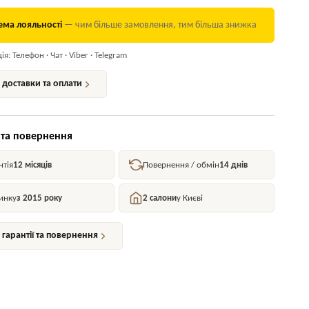
ема лояльності
— чим більше замовлення, тим більша знижка
я: Телефон · Чат · Viber · Telegram
доставки та оплати
 та повернення
нтія
12 місяців
Повернення / обмін
14 днів
инку
з 2015 року
2 салони
у Києві
гарантії та повернення