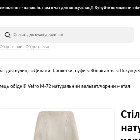
мовлення - напишіть нам в чат для консультації. Купуйте комплекти стіл+
Обідні столи
Обідні стільці
лі для вулиці
Дивани, банкетки, пуфи
Зберігання
Покупця
лець обідній Vetro M-72 натуральний вельвет/чорний метал
Сті
нат