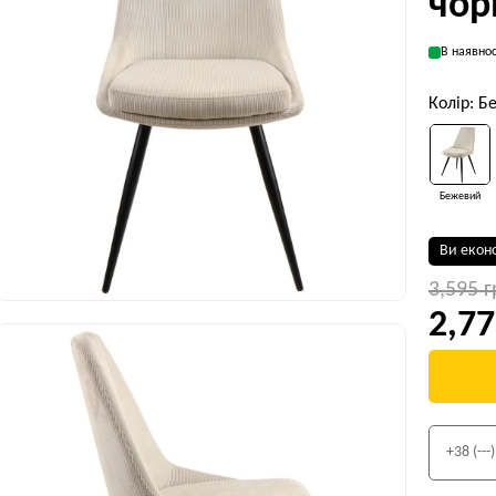
чор
В наявнос
Колір: 
Бежевий
Ви екон
3,595 
2,77