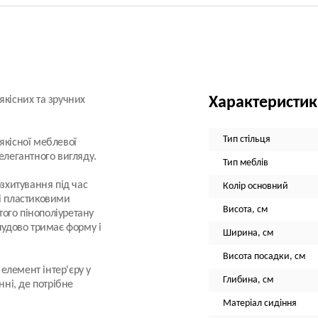
якісних та зручних
Характеристи
Тип стільця
якісної меблевої
елегантного вигляду.
Тип меблів
озхитування під час
Колір основний
ні пластиковими
Висота, см
ого пінополіуретану
чудово тримає форму і
Ширина, см
Висота посадки, см
елемент інтер'єру у
Глибина, см
нні, де потрібне
Матеріал сидіння