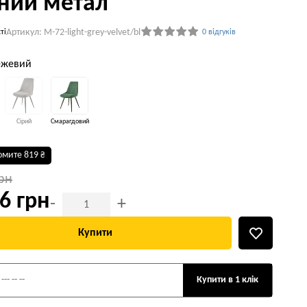
ний метал
Артикул: M-72-light-grey-velvet/bl
ті
0 відгуків
Бежевий
Сірий
Смарагдовий
омите 819 ₴
грн
6 грн
-
+
Купити
Купити в 1 клік