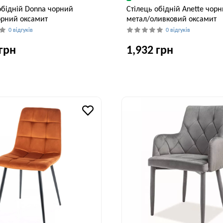
обідній Donna чорний
Стілець обідній Anette чор
орний оксамит
метал/оливковий оксамит
0 відгуків
0 відгуків
 грн
1,932 грн
Глибина, см
Висота, см
Ширина, см
Глибина, см
60 см
83 см
44 см
53 см