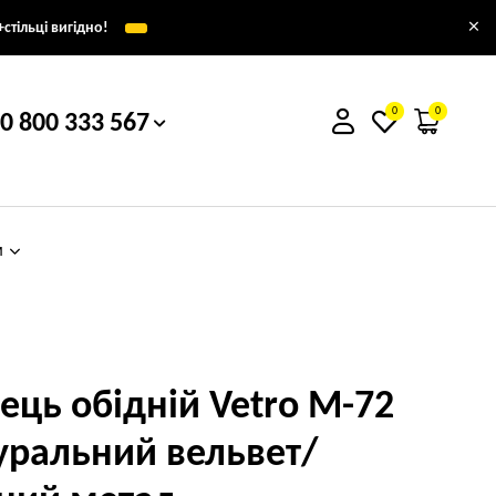
×
стільці вигідно!
0
0
0 800 333 567
м
лець обідній Vetro M-72
уральний вельвет/