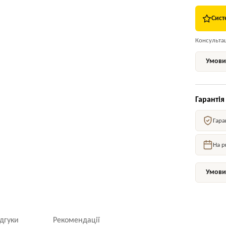
Сист
Консультаці
Умови 
Гарантія
Гара
На р
Умови 
ідгуки
Рекомендації