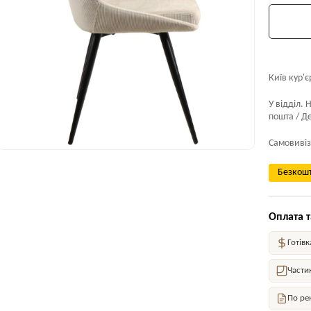
Київ кур'є
У відділ. 
пошта / Де
Самовивіз
Безкошт
Оплата т
Готівк
Части
По ре