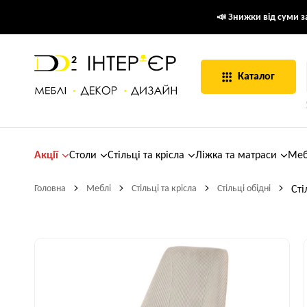
📣 Знижки від суми за
Каталог
Акції
Столи
Стільці та крісла
Ліжка та матраси
Меб
Головна
Меблі
Стільці та крісла
Стільці обідні
Сті