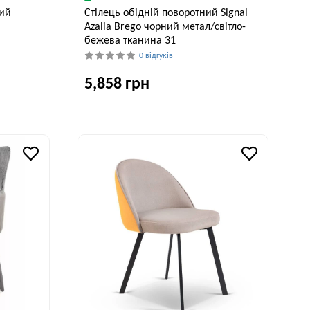
ний
Стілець обідній поворотний Signal
Azalia Brego чорний метал/світло-
бежева тканина 31
0 відгуків
5,858 грн
Висота, см
90 см
Ширина, см
Глибина, см
Висота, см
61 см
58 см
86 см