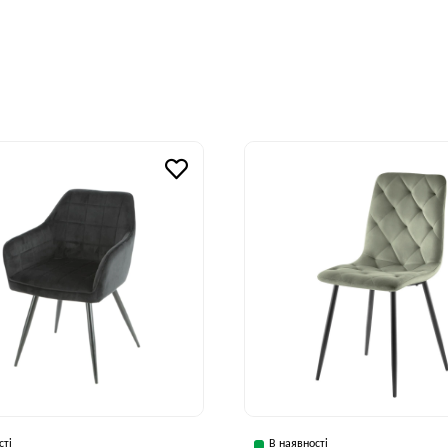
сті
В наявності