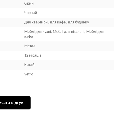
Сірий
Чорний
Для квартири, Для кафе, Для будинку
Меблі для кухні, Меблі для вітальні, Меблі для
кафе
Метал
12 місяців
Китай
Vetro
сати відгук