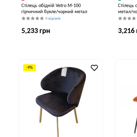
Стілець обідній Vetro M-100
Стілець 
гірчичний букле/чорний метал
метал/ч
0 відгуків
5,233 грн
3,216
Ширина, см
Глибина, см
Висота, см
Ширина, см
55 см
53 см
77 см
57 см
-9%