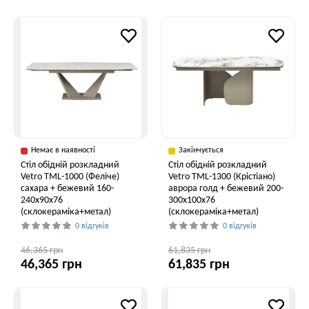
Немає в наявності
Закінчується
Стіл обідній розкладний
Стіл обідній розкладний
Vetro ТМL-1000 (Феліче)
Vetro TML-1300 (Крістіано)
сахара + бежевий 160-
аврора голд + бежевий 200-
240x90x76
300x100x76
(склокераміка+метал)
(склокераміка+метал)
0 відгуків
0 відгуків
46,365 грн
61,835 грн
46,365 грн
61,835 грн