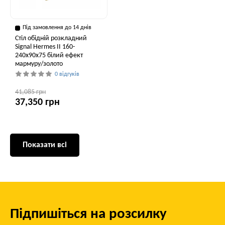
Під замовлення до 14 днів
Стіл обідній розкладний
Signal Hermes II 160-
240x90x75 білий ефект
мармуру/золото
0 відгуків
41,085 грн
37,350 грн
Показати всі
Підпишіться на розсилку