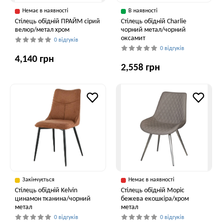
Немає в наявності
В наявності
Стілець обідній ПРАЙМ сірий
Стілець обідній Charlie
велюр/метал хром
чорний метал/чорний
оксамит
0 відгуків
0 відгуків
4,140 грн
2,558 грн
Закінчується
Немає в наявності
Cтілець обідній Kelvin
Стілець обідній Моріс
цинамон тканина/чорний
бежева екошкіра/хром
метал
метал
0 відгуків
0 відгуків