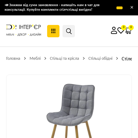
📣 Знижки від суми замовлення - напишіть нам в чат для
×
консультації. Купуйте комплекти стіл+стільці вигідно!
0
0
Головна
Меблі
Стільці та крісла
Стільці обідні
Стілець