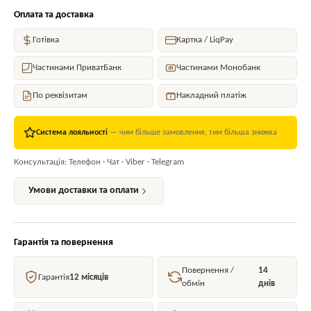
Оплата та доставка
Готівка
Картка / LiqPay
Частинами ПриватБанк
Частинами Монобанк
По реквізитам
Накладний платіж
Система лояльності
— чим більше замовлення, тим більша знижка
Консультація: Телефон · Чат · Viber · Telegram
Умови доставки та оплати
Гарантія та повернення
Повернення /
14
Гарантія
12 місяців
обмін
днів