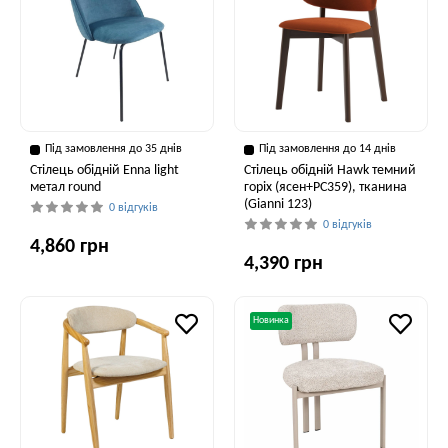
Під замовлення до 35 днів
Під замовлення до 14 днів
Стілець обідній Enna light
Стілець обідній Hawk темний
метал round
горіх (ясен+PC359), тканина
(Gianni 123)
0 відгуків
0 відгуків
4,860 грн
4,390 грн
Новинка