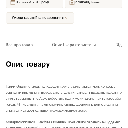
На ринку
з 2015 року
2 салони
у Києві
Умови гарантії та повернення
Все про товар
Опис і характеристики
Відгук
Опис товару
Такий обідній стілець підійде для користувачів, які цінують комфорт,
зовнішній вигляд та універсальність. Дизайн стільця підходить під багато
стилів і варіантів інтер'єру, добре виглядатиме як вдома, так і в кафе або
готелі. М'яке сидіння та ергономічна спинка дозволить довго сидіти та
спілкуватися або неспішно насолоджуватися їжею.
Матеріал оббивки
– меблева тканина. Вона стійко переносить щоденну