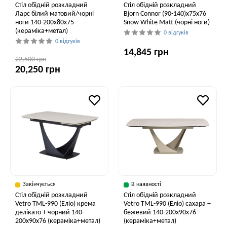
Стіл обідній розкладний
Стіл обідній розкладний
Ларс білий матовий/чорні
Bjorn Connor (90-140)х75х76
ноги 140-200x80x75
Snow White Matt (чорні ноги)
(кераміка+метал)
0 відгуків
0 відгуків
14,845 грн
22,500 грн
20,250 грн
Закінчується
В наявності
Стіл обідній розкладний
Стіл обідній розкладний
Vetro TML-990 (Еліо) крема
Vetro ТМL-990 (Еліо) сахара +
делікато + чорний 140-
бежевий 140-200x90x76
200x90x76 (кераміка+метал)
(кераміка+метал)