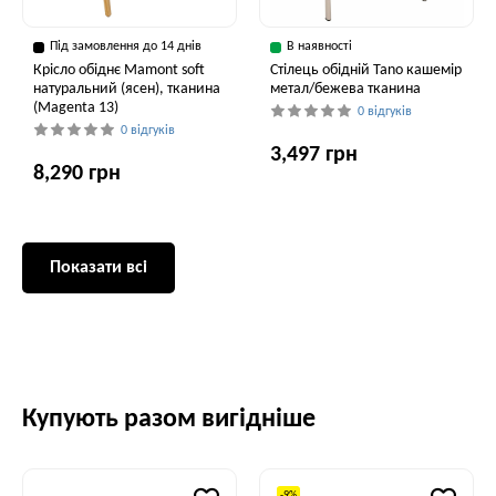
Під замовлення до 14 днів
В наявності
Крісло обіднє Mamont soft
Cтілець обідній Tano кашемір
натуральний (ясен), тканина
метал/бежева тканина
(Magenta 13)
0 відгуків
0 відгуків
3,497 грн
8,290 грн
Показати всі
Купують разом вигідніше
-9%