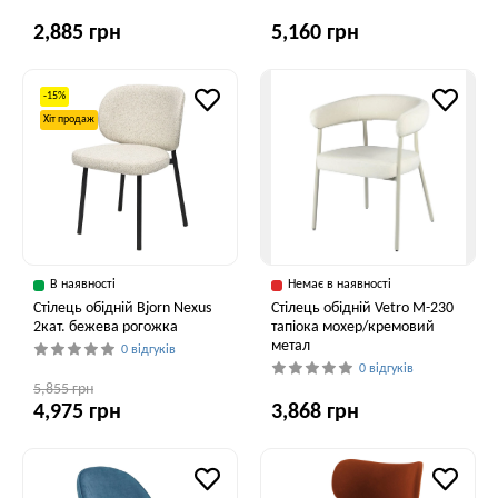
2,885 грн
5,160 грн
-15%
Хіт продаж
В наявності
Немає в наявності
Стілець обідній Bjorn Nexus
Стілець обідній Vetro M-230
2кат. бежева рогожка
тапіока мохер/кремовий
метал
0 відгуків
0 відгуків
5,855 грн
4,975 грн
3,868 грн