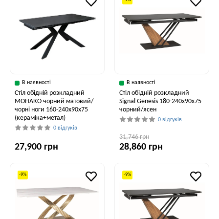
В наявності
В наявності
Стіл обідній розкладний
Стіл обідній розкладний
МОНАКО чорний матовий/
Signal Genesis 180-240x90x75
чорні ноги 160-240x90x75
чорний/ясен
(кераміка+метал)
0 відгуків
0 відгуків
31,746 грн
27,900 грн
28,860 грн
-9%
-9%