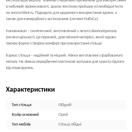
експлуатацію виробу. Тканина спеціально призначена для використання
в меблевій промисловості, зразок текстилю пройшов усі необхідні тести
на зносостійкість. Підходить для щоденного використання вдома, а
також для комерційного застосування (сегмент HoReCa).
Наповнювач
– синтетичний, виготовлений з литого пінополіуретану
високої щільності. Це пружний, довговічний матеріал, який чудово
тримає форму і створює комфорт при використанні стільця.
Каркас стільця
– надійний та міцний. Ніжки виготовлені з фарбованого
металу. На ніжках передбачені пластикові заглушки для захисту підлоги
від пошкоджень.
Характеристики
Тип стільця
Обідній
Колір основний
Сірий
Тип меблів
Стільці обідні