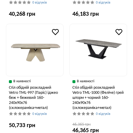
0 відгуків
0 відгуків
40,268 грн
46,183 грн
В наявності
В наявності
Стіл обідній розкладний
Стіл обідній розкладний
Vetro ТМL-997 (Паріс) іджео
Vetro ТМL-1000 (Феліче) грей
беж + бежевий 160-
шторм + чорний 160-
240x90x76
240x90x76
(склокераміка+метал)
(склокераміка+метал)
0 відгуків
0 відгуків
46,365 грн
50,733 грн
46,365 грн