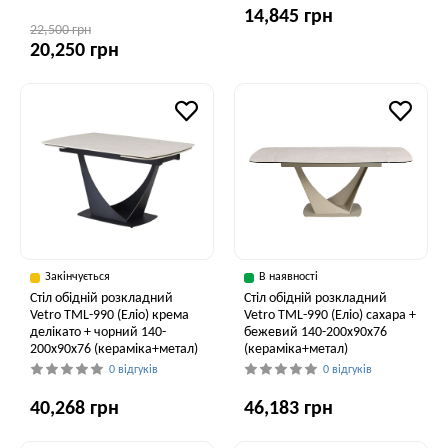
14,845 грн
22,500 грн
20,250 грн
Закінчується
В наявності
Стіл обідній розкладний
Стіл обідній розкладний
Vetro TML-990 (Еліо) крема
Vetro ТМL-990 (Еліо) сахара +
делікато + чорний 140-
бежевий 140-200x90x76
200x90x76 (кераміка+метал)
(кераміка+метал)
0 відгуків
0 відгуків
40,268 грн
46,183 грн