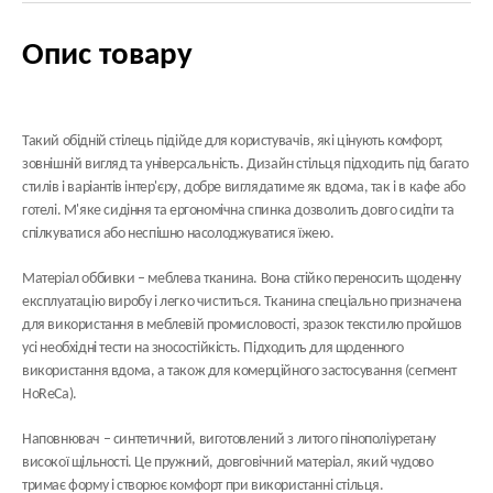
Опис товару
Такий обідній стілець підійде для користувачів, які цінують комфорт,
зовнішній вигляд та універсальність. Дизайн стільця підходить під багато
стилів і варіантів інтер'єру, добре виглядатиме як вдома, так і в кафе або
готелі. М'яке сидіння та ергономічна спинка дозволить довго сидіти та
спілкуватися або неспішно насолоджуватися їжею.
Матеріал оббивки
– меблева тканина. Вона стійко переносить щоденну
експлуатацію виробу і легко чиститься. Тканина спеціально призначена
для використання в меблевій промисловості, зразок текстилю пройшов
усі необхідні тести на зносостійкість. Підходить для щоденного
використання вдома, а також для комерційного застосування (сегмент
HoReCa).
Наповнювач
– синтетичний, виготовлений з литого пінополіуретану
високої щільності. Це пружний, довговічний матеріал, який чудово
тримає форму і створює комфорт при використанні стільця.