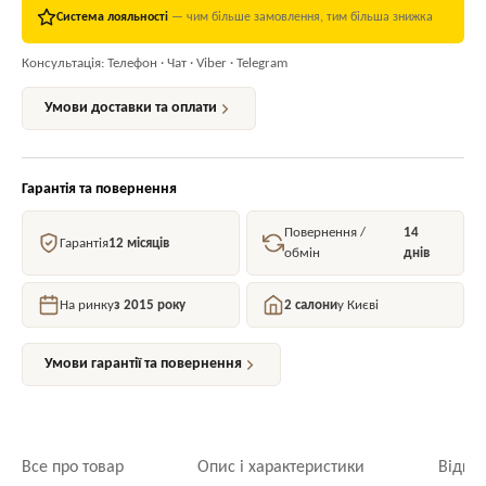
Система лояльності
— чим більше замовлення, тим більша знижка
Консультація: Телефон · Чат · Viber · Telegram
Умови доставки та оплати
Гарантія та повернення
Повернення /
14
Гарантія
12 місяців
обмін
днів
На ринку
з 2015 року
2 салони
у Києві
Умови гарантії та повернення
Все про товар
Опис і характеристики
Відгук