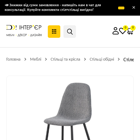
📣 Знижки від суми замовлення - напишіть нам в чат для
×
консультації. Купуйте комплекти стіл+стільці вигідно!
0
0
Головна
Меблі
Стільці та крісла
Стільці обідні
Стілець