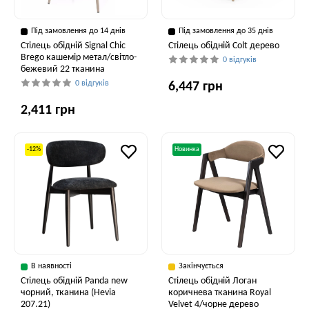
Під замовлення до 14 днів
Під замовлення до 35 днів
Стілець обідній Signal Chic
Стілець обідній Colt дерево
Brego кашемір метал/світло-
0 відгуків
бежевий 22 тканина
0 відгуків
6,447 грн
2,411 грн
-12%
Новинка
В наявності
Закінчується
Стілець обідній Panda new
Стілець обідній Логан
чорний, тканина (Hevia
коричнева тканина Royal
207.21)
Velvet 4/чорне дерево