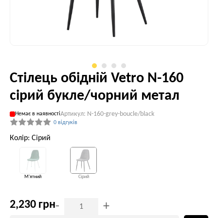
Стілець обідній Vetro N-160
сірий букле/чорний метал
Артикул: N-160-grey-boucle/black
Немає в наявності
0 відгуків
Колір: Сірий
М'ятний
Сірий
2,230 грн
-
+