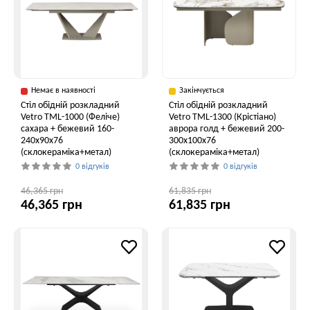
Немає в наявності
Закінчується
Стіл обідній розкладний
Стіл обідній розкладний
Vetro ТМL-1000 (Феліче)
Vetro TML-1300 (Крістіано)
сахара + бежевий 160-
аврора голд + бежевий 200-
240x90x76
300x100x76
(склокераміка+метал)
(склокераміка+метал)
0 відгуків
0 відгуків
46,365 грн
61,835 грн
46,365 грн
61,835 грн