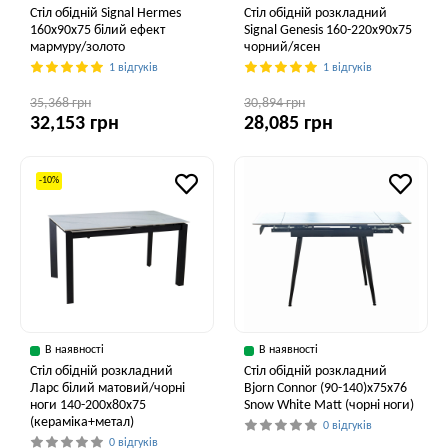
Стіл обідній Signal Hermes
Стіл обідній розкладний
160x90x75 білий ефект
Signal Genesis 160-220x90x75
мармуру/золото
чорний/ясен
1 відгуків
1 відгуків
35,368 грн
30,894 грн
32,153 грн
28,085 грн
-10%
В наявності
В наявності
Стіл обідній розкладний
Стіл обідній розкладний
Ларс білий матовий/чорні
Bjorn Connor (90-140)х75х76
ноги 140-200x80x75
Snow White Matt (чорні ноги)
(кераміка+метал)
0 відгуків
0 відгуків