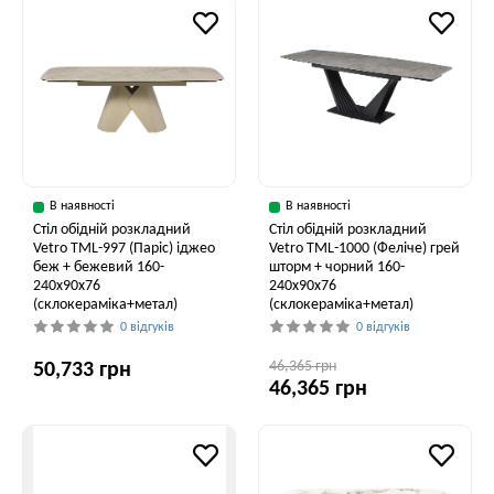
В наявності
В наявності
Стіл обідній розкладний
Стіл обідній розкладний
Vetro ТМL-997 (Паріс) іджео
Vetro ТМL-1000 (Феліче) грей
беж + бежевий 160-
шторм + чорний 160-
240x90x76
240x90x76
(склокераміка+метал)
(склокераміка+метал)
0 відгуків
0 відгуків
46,365 грн
50,733 грн
46,365 грн