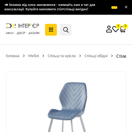
📣 Знижки від суми замовлення - напишіть нам в чат для
×
консультації. Купуйте комплекти стіл+стільці вигідно!
0
0
Головна
Меблі
Стільці та крісла
Стільці обідні
Стілець