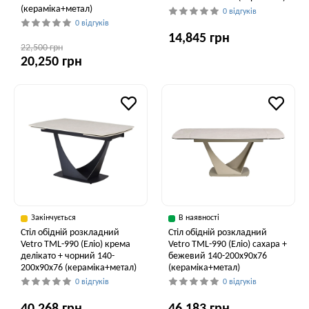
(кераміка+метал)
0 відгуків
0 відгуків
14,845 грн
22,500 грн
20,250 грн
Закінчується
В наявності
Стіл обідній розкладний
Стіл обідній розкладний
Vetro TML-990 (Еліо) крема
Vetro ТМL-990 (Еліо) сахара +
делікато + чорний 140-
бежевий 140-200x90x76
200x90x76 (кераміка+метал)
(кераміка+метал)
0 відгуків
0 відгуків