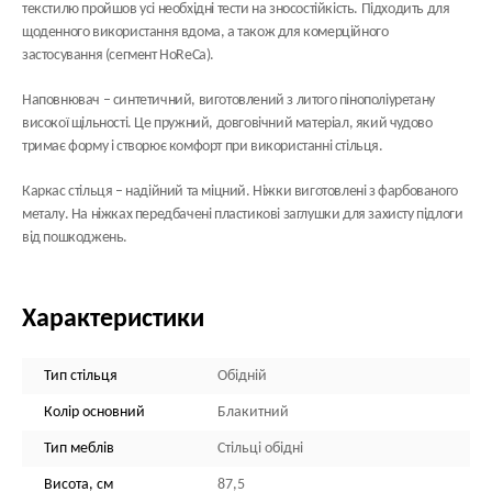
текстилю пройшов усі необхідні тести на зносостійкість. Підходить для
щоденного використання вдома, а також для комерційного
застосування (сегмент HoReCa).
Наповнювач
– синтетичний, виготовлений з литого пінополіуретану
високої щільності. Це пружний, довговічний матеріал, який чудово
тримає форму і створює комфорт при використанні стільця.
Каркас стільця
– надійний та міцний. Ніжки виготовлені з фарбованого
металу. На ніжках передбачені пластикові заглушки для захисту підлоги
від пошкоджень.
Характеристики
Тип стільця
Обідній
Колір основний
Блакитний
Тип меблів
Стільці обідні
Висота, см
87,5