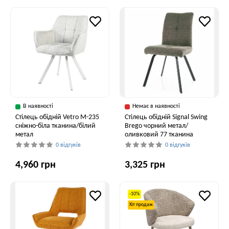
В наявності
Немає в наявності
Стілець обідній Vetro M-235
Стілець обідній Signal Swing
сніжно-біла тканина/білий
Brego чорний метал/
метал
оливковий 77 тканина
0 відгуків
0 відгуків
4,960 грн
3,325 грн
-10%
Хіт продаж