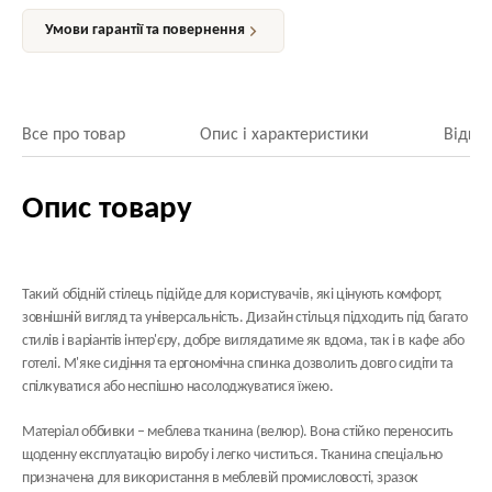
Умови гарантії та повернення
Все про товар
Опис і характеристики
Відгук
Опис товару
Такий обідній стілець підійде для користувачів, які цінують комфорт,
зовнішній вигляд та універсальність. Дизайн стільця підходить під багато
стилів і варіантів інтер'єру, добре виглядатиме як вдома, так і в кафе або
готелі. М'яке сидіння та ергономічна спинка дозволить довго сидіти та
спілкуватися або неспішно насолоджуватися їжею.
Матеріал оббивки
– меблева тканина (велюр). Вона стійко переносить
щоденну експлуатацію виробу і легко чиститься. Тканина спеціально
призначена для використання в меблевій промисловості, зразок