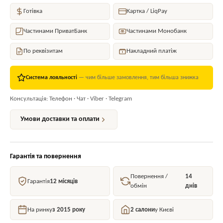
Готівка
Картка / LiqPay
Частинами ПриватБанк
Частинами Монобанк
По реквізитам
Накладний платіж
Система лояльності
— чим більше замовлення, тим більша знижка
Консультація: Телефон · Чат · Viber · Telegram
Умови доставки та оплати
Гарантія та повернення
Повернення /
14
Гарантія
12 місяців
обмін
днів
На ринку
з 2015 року
2 салони
у Києві