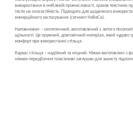
використання в меблевій промисловості, зразок текстилю пр
тести на зносостійкість. Підходить для щоденного використ
комерційного застосування (сегмент HoReCa).
Наповнювач
– синтетичний, виготовлений з литого пінополі
щільності. Це пружний, довговічний матеріал, який чудово 
комфорт при використанні стільця.
Каркас стільця
– надійний та міцний. Ніжки виготовлені з ф
ніжках передбачені пластикові заглушки для захисту підлог