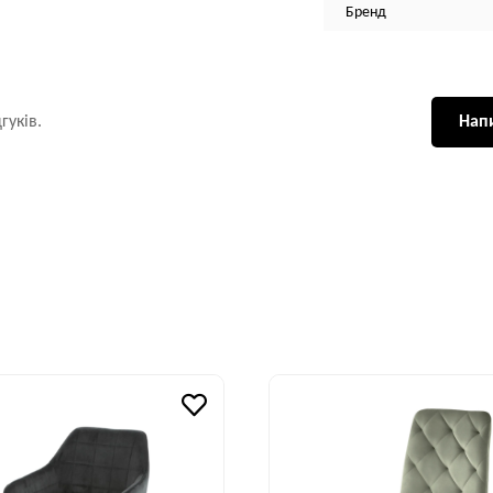
Бренд
гуків.
Напи