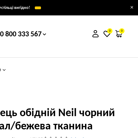
×
стільці вигідно!
0
0
0 800 333 567
м
лець обідній Neil чорний
ал/бежева тканина