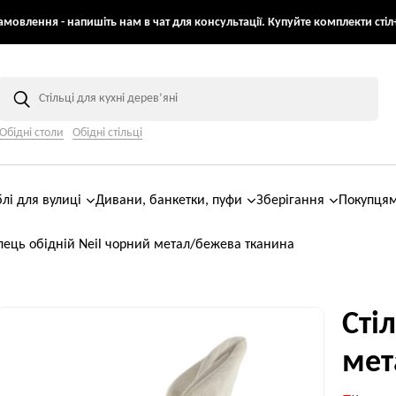
мовлення - напишіть нам в чат для консультації. Купуйте комплекти стіл+
Обідні столи
Обідні стільці
лі для вулиці
Дивани, банкетки, пуфи
Зберігання
Покупця
лець обідній Neil чорний метал/бежева тканина
Сті
мет