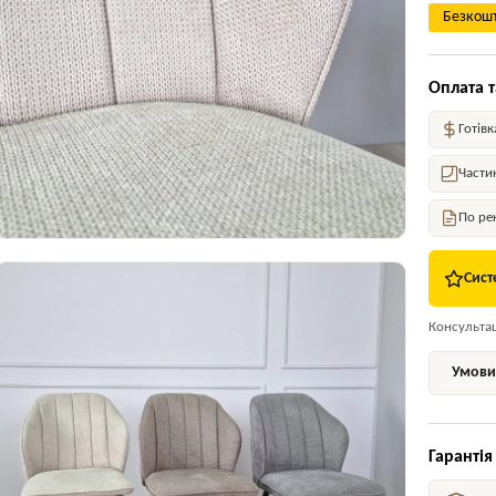
Безкошт
Оплата т
Готівк
Части
По ре
Сист
Консультаці
Умови 
Гарантія