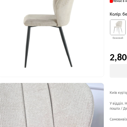
Немає в н
Колір: 
бежевий
2,80
Київ кур'є
У відділ. 
пошта / Де
Самовивіз