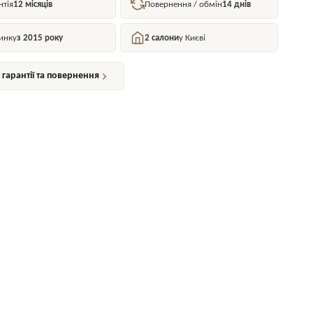
нтія
12 місяців
Повернення / обмін
14 днів
инку
з 2015 року
2 салони
у Києві
гарантії та повернення