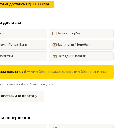
овна доставка від 30 000 грн.
а доставка
а
Картка / LiqPay
нами ПриватБанк
Частинами Монобанк
квізитам
Накладний платіж
ема лояльності
— чим більше замовлення, тим більша знижка
я: Телефон · Чат · Viber · Telegram
доставки та оплати
 та повернення