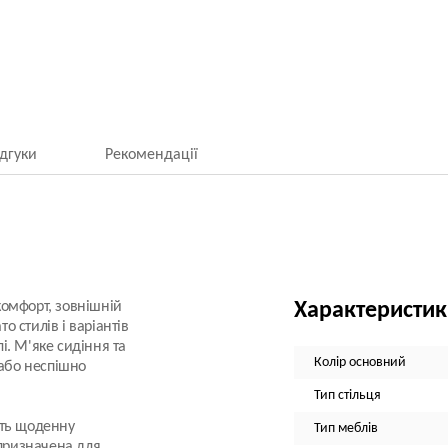
ідгуки
Рекомендації
 комфорт, зовнішній
Характеристи
о стилів і варіантів
лі. М'яке сидіння та
Колір основний
 або неспішно
Тип стільця
ить щоденну
Тип меблів
 призначена для