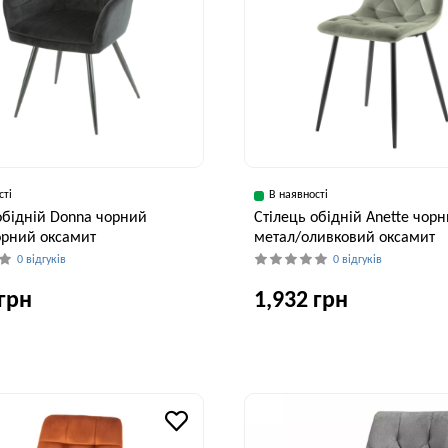
сті
В наявності
обідній Donna чорний
Стілець обідній Anette чор
орний оксамит
метал/оливковий оксамит
0 відгуків
0 відгуків
 грн
1,932 грн
Глибина, см
Висота, см
Ширина, см
Глибина, см
60 см
83 см
44 см
53 см