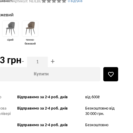
Артикул: NEILBE
аявності
0 відгуків
бежевий
сірий
темно-
бежевий
3 грн
-
+
Купити
р
Відправимо за 2-4 роб. днів
від 600₴
Нова
Відправимо за 2-4 роб. днів
Безкоштовно від
лівері
30 000 грн.
Відправимо за 2-4 роб. днів
Безкоштовно