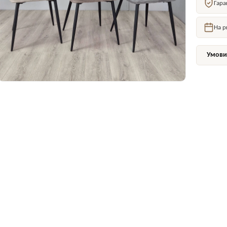
Гара
На р
Умови 