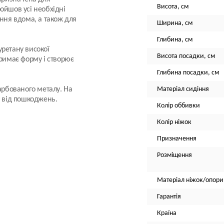
Висота, см
ойшов усі необхідні
ання вдома, а також для
Ширина, см
Глибина, см
уретану високої
Висота посадки, см
тримає форму і створює
Глибина посадки, см
арбованого металу. На
Матеріал сидіння
и від пошкоджень.
Колір оббивки
Колір ніжок
Призначення
Розміщення
Матеріал ніжок/опори
Гарантія
Країна