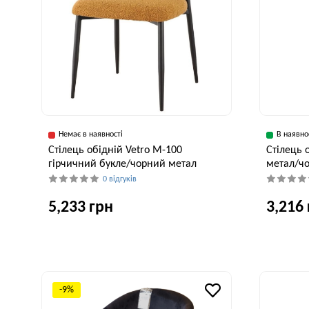
Немає в наявності
В наявно
Стілець обідній Vetro M-100
Стілець 
гірчичний букле/чорний метал
метал/ч
0 відгуків
5,233 грн
3,216
Ширина, см
Глибина, см
Висота, см
Ширина, см
55 см
53 см
77 см
57 см
-9%