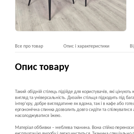
Все про товар
Опис і характеристики
В
Опис товару
Такий обідній стілець підійде для користувачів, які цінують
вигляд та універсальність. Дизайн стільця підходить під багат
інтер'єру, добре виглядатиме як вдома, так і в кафе або готе
ергономічна спинка дозволить довго сидіти та спілкуватися
насолоджуватися їжею.
Матеріал оббивки
– меблева тканина. Вона стійко перенос
експлуатацію виробу і легко чиститься. Тканина спеціально