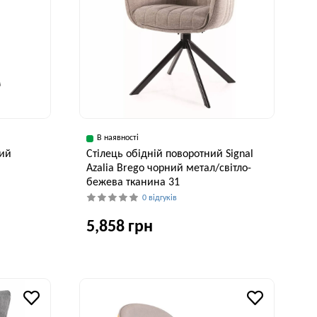
В наявності
ний
Стілець обідній поворотний Signal
Azalia Brego чорний метал/світло-
бежева тканина 31
0 відгуків
5,858 грн
Висота, см
90 см
Ширина, см
Глибина, см
Висота, см
61 см
58 см
86 см