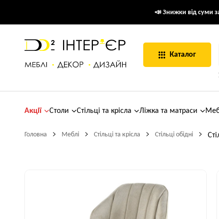
📣 Знижки від суми за
Каталог
Акції
Столи
Стільці та крісла
Ліжка та матраси
Меб
Головна
Меблі
Стільці та крісла
Стільці обідні
Сті