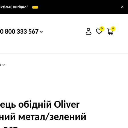
×
стільці вигідно!
0
0
0 800 333 567
м
лець обідній Oliver
ний метал/зелений