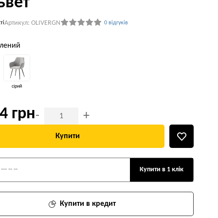
ьвет
Артикул: OLIVERGN
ті
0 відгуків
елений
сірий
4 грн
-
+
Купити
Купити в 1 клік
Купити в кредит