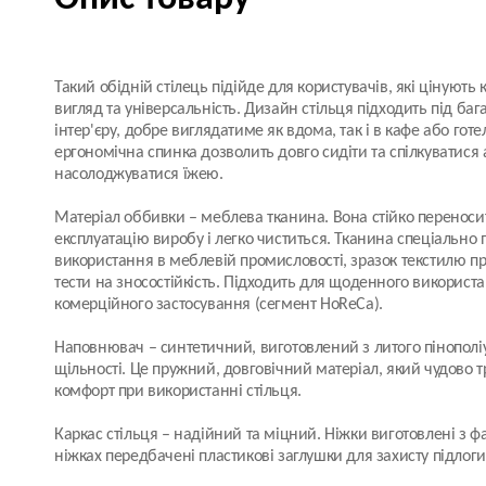
Такий обідній стілець підійде для користувачів, які цінують
вигляд та універсальність. Дизайн стільця підходить під багат
інтер'єру, добре виглядатиме як вдома, так і в кафе або готе
ергономічна спинка дозволить довго сидіти та спілкуватися
насолоджуватися їжею.
Матеріал оббивки
– меблева тканина. Вона стійко перенос
експлуатацію виробу і легко чиститься. Тканина спеціально
використання в меблевій промисловості, зразок текстилю пр
тести на зносостійкість. Підходить для щоденного використ
комерційного застосування (сегмент HoReCa).
Наповнювач
– синтетичний, виготовлений з литого пінополі
щільності. Це пружний, довговічний матеріал, який чудово 
комфорт при використанні стільця.
Каркас стільця
– надійний та міцний. Ніжки виготовлені з ф
ніжках передбачені пластикові заглушки для захисту підлог