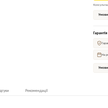
Консультаці
Умови 
Гарантія
Гара
На р
Умови 
ідгуки
Рекомендації