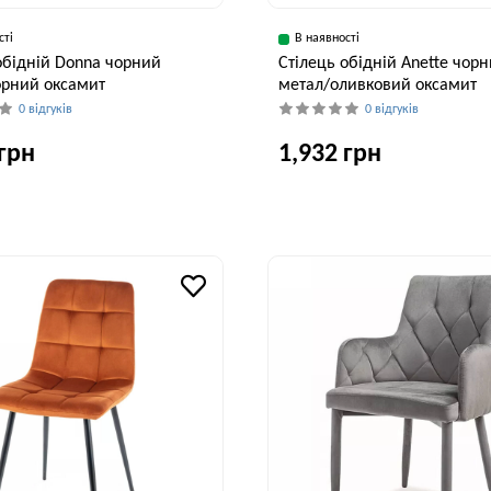
сті
В наявності
обідній Donna чорний
Стілець обідній Anette чор
орний оксамит
метал/оливковий оксамит
0 відгуків
0 відгуків
 грн
1,932 грн
Глибина, см
Висота, см
Ширина, см
Глибина, см
60 см
83 см
44 см
53 см