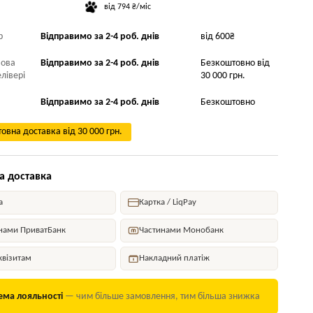
від 794 ₴/міс
р
Відправимо за 2-4 роб. днів
від 600₴
Нова
Відправимо за 2-4 роб. днів
Безкоштовно від
лівері
30 000 грн.
Відправимо за 2-4 роб. днів
Безкоштовно
овна доставка від 30 000 грн.
а доставка
а
Картка / LiqPay
нами ПриватБанк
Частинами Монобанк
квізитам
Накладний платіж
ема лояльності
— чим більше замовлення, тим більша знижка