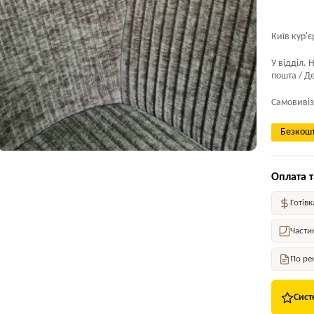
Київ кур'є
У відділ. 
пошта / Де
Самовивіз
Безкошт
Оплата т
Готівк
Части
По ре
Сист