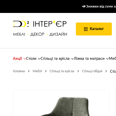
📣 Знижки від суми за
Каталог
Акції
Столи
Стільці та крісла
Ліжка та матраси
Меб
Головна
Меблі
Стільці та крісла
Стільці обідні
Сті