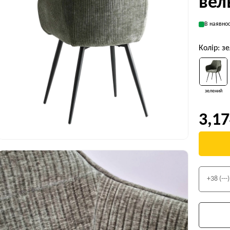
вел
В наявнос
Колір: з
зелений
3,17