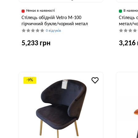
Немає в наявності
В наявно
Стілець обідній Vetro M-100
Стілець 
гірчичний букле/чорний метал
метал/ч
0 відгуків
5,233 грн
3,216
Ширина, см
Глибина, см
Висота, см
Ширина, см
55 см
53 см
77 см
57 см
-9%