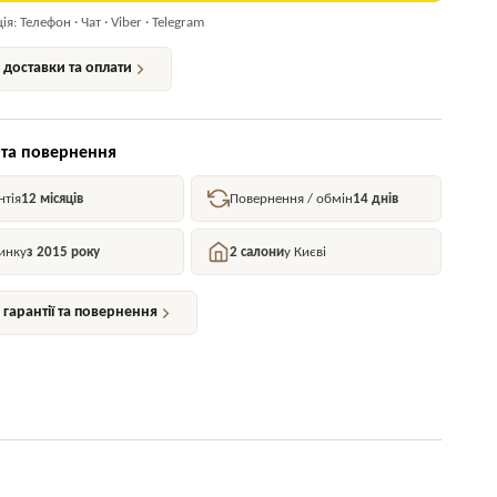
я: Телефон · Чат · Viber · Telegram
доставки та оплати
 та повернення
нтія
12 місяців
Повернення / обмін
14 днів
инку
з 2015 року
2 салони
у Києві
гарантії та повернення