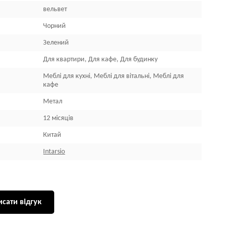
вельвет
Чорний
Зелений
Для квартири, Для кафе, Для будинку
Меблі для кухні, Меблі для вітальні, Меблі для
кафе
Метал
12 місяців
Китай
Intarsio
сати відгук