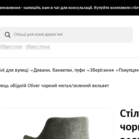
мовлення - напишіть нам в чат для консультації. Купуйте комплекти стіл+
Обідні столи
Обідні стільці
лі для вулиці
Дивани, банкетки, пуфи
Зберігання
Покупця
лець обідній Oliver чорний метал/зелений вельвет
Сті
чор