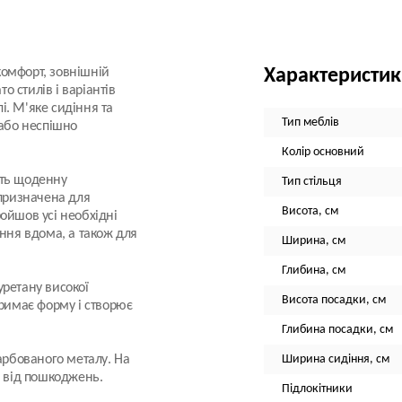
 комфорт, зовнішній
Характеристи
о стилів і варіантів
лі. М'яке сидіння та
Тип меблів
 або неспішно
Колір основний
ить щоденну
Тип стільця
 призначена для
Висота, см
ойшов усі необхідні
ання вдома, а також для
Ширина, см
Глибина, см
уретану високої
Висота посадки, см
тримає форму і створює
Глибина посадки, см
арбованого металу. На
Ширина сидіння, см
и від пошкоджень.
Підлокітники