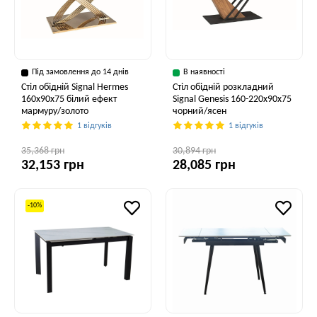
Під замовлення до 14 днів
В наявності
Стіл обідній Signal Hermes
Стіл обідній розкладний
160x90x75 білий ефект
Signal Genesis 160-220x90x75
мармуру/золото
чорний/ясен
1 відгуків
1 відгуків
35,368 грн
30,894 грн
32,153 грн
28,085 грн
-10%