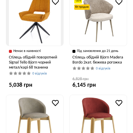
-10%
Хіт продаж
Немає в наявності
Під замовлення до 21 день
Стілець обідній поворотний
Стілець обідній Bjorn Madera
Signal Tello Bjorn чорний
Bordo 2кат. бежева рогожка
метал/карі 68 тканина
0 відгуків
0 відгуків
6,828 грн
5,038 грн
6,145 грн