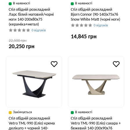
В наявності
В наявності
Стіл обідній розкладний
Стіл обідній розкладний
Ларс білий матовий/чорні
Bjorn Connor (90-140)х75х76
ноги 140-200x80x75
Snow White Matt (чорні ноги)
(кераміка+метал)
0 відгуків
0 відгуків
14,845 грн
22,500 грн
20,250 грн
Закінчується
В наявності
Стіл обідній розкладний
Стіл обідній розкладний
Vetro TML-990 (Еліо) крема
Vetro ТМL-990 (Еліо) сахара +
делікато + чорний 140-
бежевий 140-200x90x76