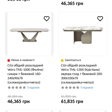
46,365 грн
Немає в наявності
Закінчується
Стіл обідній розкладний
Стіл обідній розкладний
Vetro ТМL-1000 (Феліче)
Vetro TML-1300 (Крістіано)
сахара + бежевий 160-
аврора голд + бежевий 200-
240x90x76
300x100x76
(склокераміка+метал)
(склокераміка+метал)
0 відгуків
0 відгуків
46,365 грн
61,835 грн
46,365 грн
61,835 грн