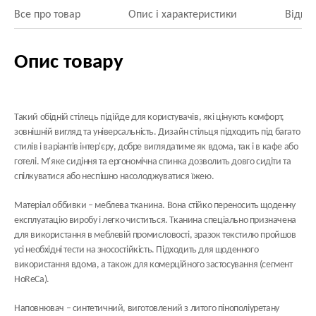
Все про товар
Опис і характеристики
Відгук
Опис товару
Такий обідній стілець підійде для користувачів, які цінують комфорт,
зовнішній вигляд та універсальність. Дизайн стільця підходить під багато
стилів і варіантів інтер'єру, добре виглядатиме як вдома, так і в кафе або
готелі. М'яке сидіння та ергономічна спинка дозволить довго сидіти та
спілкуватися або неспішно насолоджуватися їжею.
Матеріал оббивки
– меблева тканина. Вона стійко переносить щоденну
експлуатацію виробу і легко чиститься. Тканина спеціально призначена
для використання в меблевій промисловості, зразок текстилю пройшов
усі необхідні тести на зносостійкість. Підходить для щоденного
використання вдома, а також для комерційного застосування (сегмент
HoReCa).
Наповнювач
– синтетичний, виготовлений з литого пінополіуретану