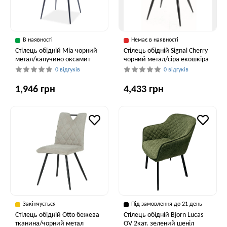
В наявності
Немає в наявності
Стілець обідній Mia чорний
Стілець обідній Signal Cherry
метал/капучино оксамит
чорний метал/сіра екошкіра
0 відгуків
0 відгуків
1,946 грн
4,433 грн
Закінчується
Під замовлення до 21 день
Cтілець обідній Otto бежева
Стілець обідній Bjorn Lucas
тканина/чорний метал
OV 2кат. зелений шеніл