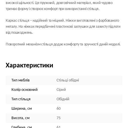
високої щільності. Це пружний, довговічний матеріал, який чудово
тримає форму і створює комфорт при використанні стільця.
Каркас стільця
– надійний та міцний. Ніжки виготовлені з фарбованого
металу. На ніжках передбачені пластикові заглушки для захисту підлоги
від пошкоджень.
Поворотний механізм
стільця додає комфорту та зручності даній моделі.
Характеристики
Тип меблів
Стільці обідні
Колір основний
Сірий
Тип стільця
Обідній
Ширина, см
60
Висота, см
75
Глибина, см
61