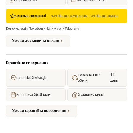
По реквізитам
Накладний платіж
Система лояльності
— чим більше замовлення, тим більша знижка
Консультація: Телефон · Чат · Viber · Telegram
Умови доставки та оплати
Гарантія та повернення
Повернення /
14
Гарантія
12 місяців
обмін
днів
На ринку
з 2015 року
2 салони
у Києві
Умови гарантії та повернення