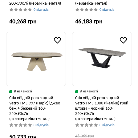
200x90x76 (кераміка+метал)
(кераміка+метал)
0 відгуків
0 відгуків
40,268 грн
46,183 грн
В наявності
В наявності
Стіл обідній розкладний
Стіл обідній розкладний
Vetro ТМL-997 (Паріс) іджео
Vetro ТМL-1000 (Феліче) грей
беж + бежевий 160-
шторм + чорний 160-
240x90x76
240x90x76
(склокераміка+метал)
(склокераміка+метал)
0 відгуків
0 відгуків
46,365 грн
50,733 грн