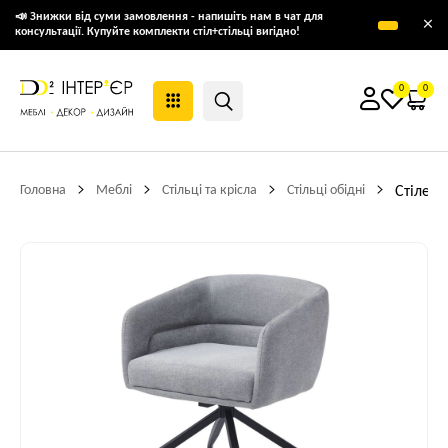
📣 Знижки від суми замовлення - напишіть нам в чат для
×
консультації. Купуйте комплекти стіл+стільці вигідно!
0
0
Головна
Меблі
Стільці та крісла
Стільці обідні
Стілець