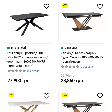
-9%
В наявності
В наявності
Стіл обідній розкладний
Стіл обідній розкладний
МОНАКО чорний матовий/
Signal Genesis 180-240x90x75
чорні ноги 160-240x90x75
чорний/ясен
(кераміка+метал)
0 відгуків
0 відгуків
31,746 грн
27,900 грн
28,860 грн
-9%
-9%