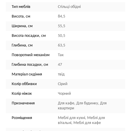
Тип меблів
Стільці обідні
Висота, см
84,5
Ширина, см
55,5
Висота посадки, см
50,5
Глибина, см
63,5
Поворотний механізм
Так
Глибина посадки, см
47
Матеріал сидіння
твід
Колір оббивки
Сірий
Колір ніжок
Чорний
Призначення
Для кафе, Для будинку, Для
квартири
Розміщення
Меблі для кухні, Меблі для
вітальні, Меблі для кафе