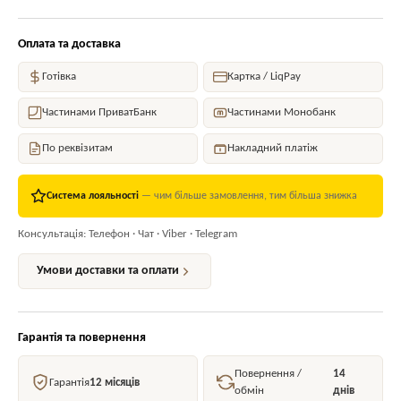
Оплата та доставка
Готівка
Картка / LiqPay
Частинами ПриватБанк
Частинами Монобанк
По реквізитам
Накладний платіж
Система лояльності
— чим більше замовлення, тим більша знижка
Консультація: Телефон · Чат · Viber · Telegram
Умови доставки та оплати
Гарантія та повернення
Повернення /
14
Гарантія
12 місяців
обмін
днів