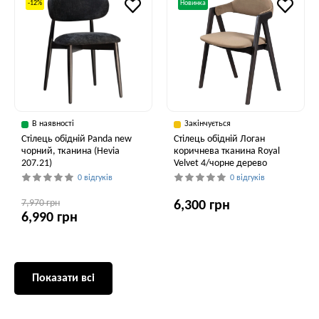
-12%
Новинка
В наявності
Закінчується
Стілець обідній Panda new
Стілець обідній Логан
чорний, тканина (Hevia
коричнева тканина Royal
207.21)
Velvet 4/чорне дерево
0 відгуків
0 відгуків
7,970 грн
6,300 грн
6,990 грн
Показати всі