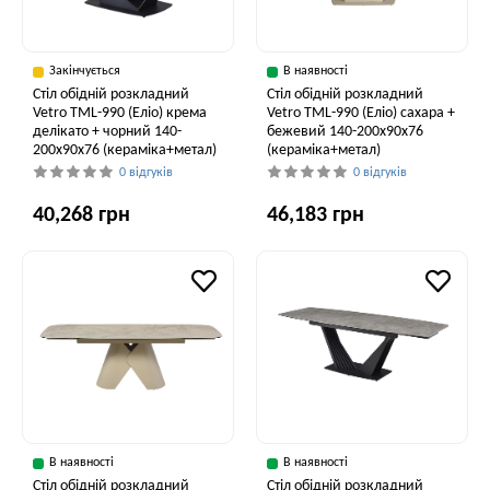
Закінчується
В наявності
Стіл обідній розкладний
Стіл обідній розкладний
Vetro TML-990 (Еліо) крема
Vetro ТМL-990 (Еліо) сахара +
делікато + чорний 140-
бежевий 140-200x90x76
200x90x76 (кераміка+метал)
(кераміка+метал)
0 відгуків
0 відгуків
40,268 грн
46,183 грн
В наявності
В наявності
Стіл обідній розкладний
Стіл обідній розкладний