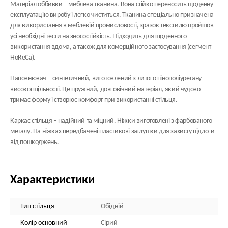
Матеріал оббивки
– меблева тканина. Вона стійко переносить щоденну
експлуатацію виробу і легко чиститься. Тканина спеціально призначена
для використання в меблевій промисловості, зразок текстилю пройшов
усі необхідні тести на зносостійкість. Підходить для щоденного
використання вдома, а також для комерційного застосування (сегмент
HoReCa).
Наповнювач
– синтетичний, виготовлений з литого пінополіуретану
високої щільності. Це пружний, довговічний матеріал, який чудово
тримає форму і створює комфорт при використанні стільця.
Каркас стільця
– надійний та міцний. Ніжки виготовлені з фарбованого
металу. На ніжках передбачені пластикові заглушки для захисту підлоги
від пошкоджень.
Характеристики
Тип стільця
Обідній
Колір основний
Сірий