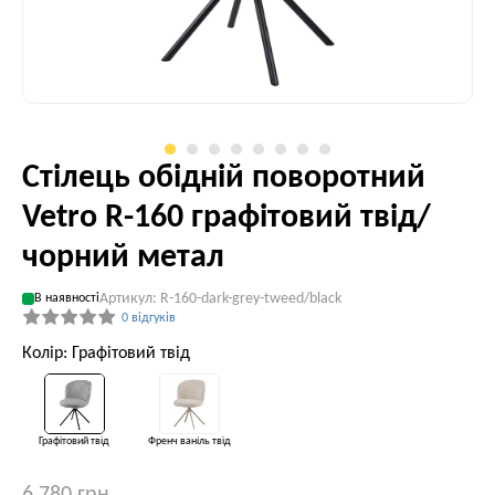
Стілець обідній поворотний
Vetro R-160 графітовий твід/
чорний метал
Артикул: R-160-dark-grey-tweed/black
В наявності
0 відгуків
Колір: Графітовий твід
Графітовий твід
Френч ваніль твід