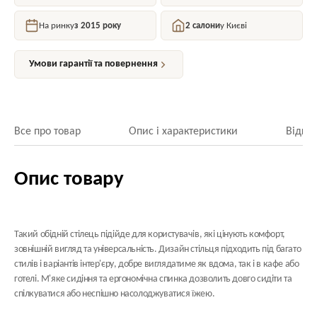
На ринку
з 2015 року
2 салони
у Києві
Умови гарантії та повернення
Все про товар
Опис і характеристики
Відгук
Опис товару
Такий обідній стілець підійде для користувачів, які цінують комфорт,
зовнішній вигляд та універсальність. Дизайн стільця підходить під багато
стилів і варіантів інтер'єру, добре виглядатиме як вдома, так і в кафе або
готелі. М'яке сидіння та ергономічна спинка дозволить довго сидіти та
спілкуватися або неспішно насолоджуватися їжею.