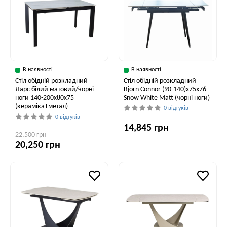
В наявності
В наявності
Стіл обідній розкладний
Стіл обідній розкладний
Ларс білий матовий/чорні
Bjorn Connor (90-140)х75х76
ноги 140-200x80x75
Snow White Matt (чорні ноги)
(кераміка+метал)
0 відгуків
0 відгуків
14,845 грн
22,500 грн
20,250 грн