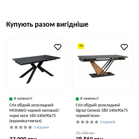
Купують разом вигідніше
-9%
В наявності
В наявності
Стіл обідній розкладний
Стіл обідній розкладний
МОНАКО чорний матовий/
Signal Genesis 180-240x90x75
чорні ноги 160-240x90x75
чорний/ясен
(кераміка+метал)
0 відгуків
0 відгуків
31,746 грн