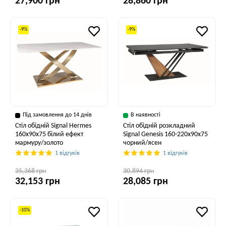
27,900 грн
28,860 грн
-9%
-9%
Під замовлення до 14 днів
В наявності
Стіл обідній Signal Hermes
Стіл обідній розкладний
160x90x75 білий ефект
Signal Genesis 160-220x90x75
мармуру/золото
чорний/ясен
1 відгуків
1 відгуків
35,368 грн
30,894 грн
32,153 грн
28,085 грн
-10%