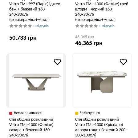
Vetro ТМL-997 (Паріс) іджео
Vetro ТМL-1000 (Феліче) грей
беж + бежевий 160-
шторм + чорний 160-
240x90x76
240x90x76
(склокераміка+метал)
(склокераміка+метал)
0 відгуків
0 відгуків
46,365 грн
50,733 грн
46,365 грн
Немає в наявності
Закінчується
Стіл обідній розкладний
Стіл обідній розкладний
Vetro ТМL-1000 (Феліче)
Vetro TML-1300 (Крістіано)
сахара + бежевий 160-
аврора голд + бежевий 200-
240x90x76
300x100x76