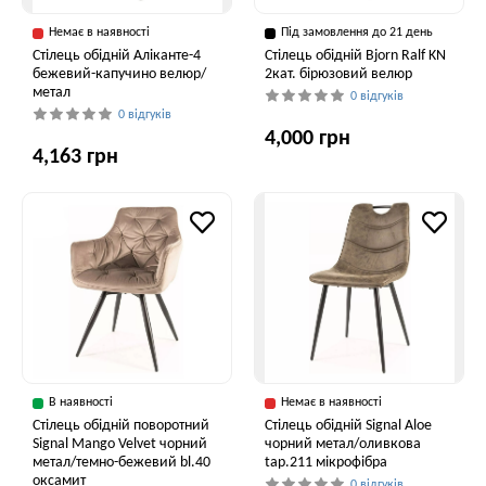
Немає в наявності
Під замовлення до 21 день
Стілець обідній Аліканте-4
Стілець обідній Bjorn Ralf KN
бежевий-капучино велюр/
2кат. бірюзовий велюр
метал
0 відгуків
0 відгуків
4,000 грн
4,163 грн
В наявності
Немає в наявності
Стілець обідній поворотний
Стілець обідній Signal Aloe
Signal Mango Velvet чорний
чорний метал/оливкова
метал/темно-бежевий bl.40
tap.211 мікрофібра
оксамит
0 відгуків