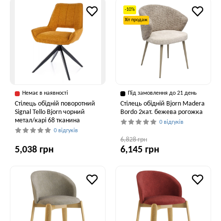
-10%
Хіт продаж
Немає в наявності
Під замовлення до 21 день
Стілець обідній поворотний
Стілець обідній Bjorn Madera
Signal Tello Bjorn чорний
Bordo 2кат. бежева рогожка
метал/карі 68 тканина
0 відгуків
0 відгуків
6,828 грн
5,038 грн
6,145 грн