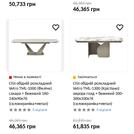
46,365 грн
50,733 грн
46,365 грн
Немає в наявності
Закінчується
Стіл обідній розкладний
Стіл обідній розкладний
Vetro ТМL-1000 (Феліче)
Vetro TML-1300 (Крістіано)
сахара + бежевий 160-
аврора голд + бежевий 200-
240x90x76
300x100x76
(склокераміка+метал)
(склокераміка+метал)
0 відгуків
0 відгуків
46,365 грн
61,835 грн
46,365 грн
61,835 грн