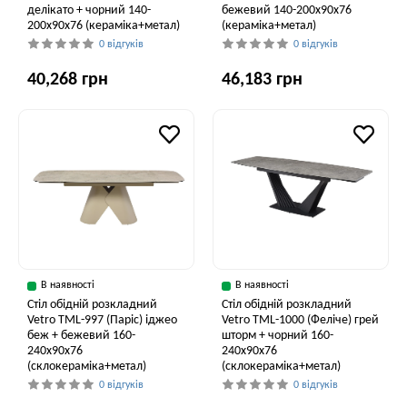
делікато + чорний 140-
бежевий 140-200x90x76
200x90x76 (кераміка+метал)
(кераміка+метал)
0 відгуків
0 відгуків
40,268 грн
46,183 грн
В наявності
В наявності
Стіл обідній розкладний
Стіл обідній розкладний
Vetro ТМL-997 (Паріс) іджео
Vetro ТМL-1000 (Феліче) грей
беж + бежевий 160-
шторм + чорний 160-
240x90x76
240x90x76
(склокераміка+метал)
(склокераміка+метал)
0 відгуків
0 відгуків