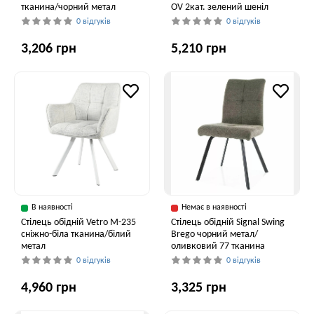
тканина/чорний метал
OV 2кат. зелений шеніл
0 відгуків
0 відгуків
3,206 грн
5,210 грн
В наявності
Немає в наявності
Стілець обідній Vetro M-235
Стілець обідній Signal Swing
сніжно-біла тканина/білий
Brego чорний метал/
метал
оливковий 77 тканина
0 відгуків
0 відгуків
4,960 грн
3,325 грн