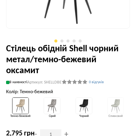
Стілець обідній Shell чорний
метал/темно-бежевий
оксамит
Артикул: SHELLDBE
В наявності
0 відгуків
Колір: Темно-бежевий
Темно-бежевий
Сірий
Чорний
Оливковий
2,795 грн
-
+