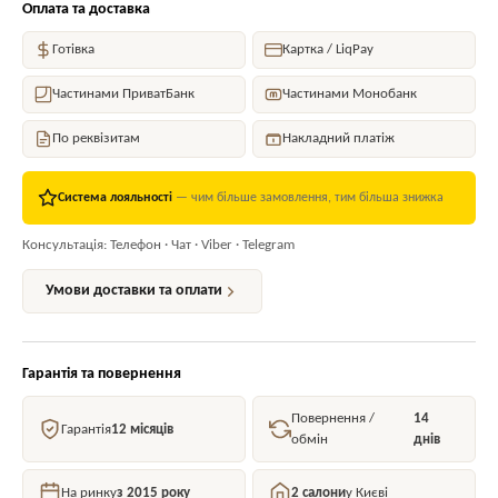
Оплата та доставка
Готівка
Картка / LiqPay
Частинами ПриватБанк
Частинами Монобанк
По реквізитам
Накладний платіж
Система лояльності
— чим більше замовлення, тим більша знижка
Консультація: Телефон · Чат · Viber · Telegram
Умови доставки та оплати
Гарантія та повернення
Повернення /
14
Гарантія
12 місяців
обмін
днів
На ринку
з 2015 року
2 салони
у Києві