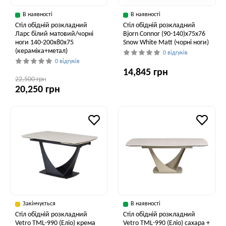
В наявності
В наявності
Стіл обідній розкладний
Стіл обідній розкладний
Ларс білий матовий/чорні
Bjorn Connor (90-140)х75х76
ноги 140-200x80x75
Snow White Matt (чорні ноги)
(кераміка+метал)
0 відгуків
0 відгуків
14,845 грн
22,500 грн
20,250 грн
Закінчується
В наявності
Стіл обідній розкладний
Стіл обідній розкладний
Vetro TML-990 (Еліо) крема
Vetro ТМL-990 (Еліо) сахара +