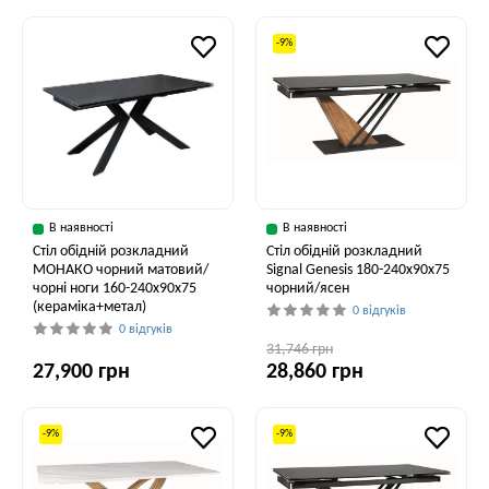
-9%
В наявності
В наявності
Стіл обідній розкладний
Стіл обідній розкладний
МОНАКО чорний матовий/
Signal Genesis 180-240x90x75
чорні ноги 160-240x90x75
чорний/ясен
(кераміка+метал)
0 відгуків
0 відгуків
31,746 грн
27,900 грн
28,860 грн
-9%
-9%