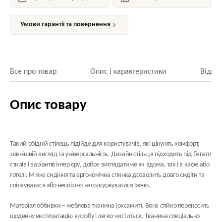
Умови гарантії та повернення
Все про товар
Опис і характеристики
Відгук
Опис товару
Такий обідній стілець підійде для користувачів, які цінують комфорт,
зовнішній вигляд та універсальність. Дизайн стільця підходить під багато
стилів і варіантів інтер'єру, добре виглядатиме як вдома, так і в кафе або
готелі. М'яке сидіння та ергономічна спинка дозволить довго сидіти та
спілкуватися або неспішно насолоджуватися їжею.
Матеріал оббивки
– меблева тканина (оксамит). Вона стійко переносить
щоденну експлуатацію виробу і легко чиститься. Тканина спеціально