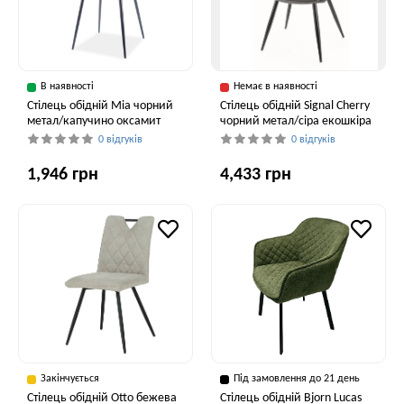
В наявності
Немає в наявності
Стілець обідній Mia чорний
Стілець обідній Signal Cherry
метал/капучино оксамит
чорний метал/сіра екошкіра
0 відгуків
0 відгуків
1,946 грн
4,433 грн
Закінчується
Під замовлення до 21 день
Cтілець обідній Otto бежева
Стілець обідній Bjorn Lucas