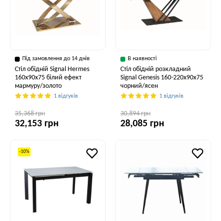
Під замовлення до 14 днів
В наявності
Стіл обідній Signal Hermes
Стіл обідній розкладний
160x90x75 білий ефект
Signal Genesis 160-220x90x75
мармуру/золото
чорний/ясен
1 відгуків
1 відгуків
35,368 грн
30,894 грн
32,153 грн
28,085 грн
-10%