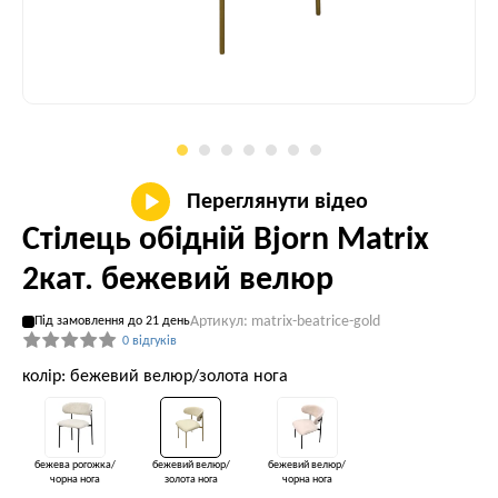
Переглянути відео
Стілець обідній Bjorn Matrix
2кат. бежевий велюр
Артикул: matrix-beatrice-gold
Під замовлення до 21 день
0 відгуків
колір: бежевий велюр/золота нога
бежева рогожка/
бежевий велюр/
бежевий велюр/
чорна нога
золота нога
чорна нога