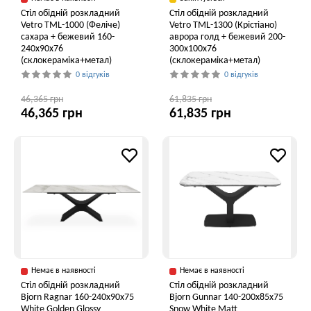
Стіл обідній розкладний
Стіл обідній розкладний
Vetro ТМL-1000 (Феліче)
Vetro TML-1300 (Крістіано)
сахара + бежевий 160-
аврора голд + бежевий 200-
240x90x76
300x100x76
(склокераміка+метал)
(склокераміка+метал)
0 відгуків
0 відгуків
46,365 грн
61,835 грн
46,365 грн
61,835 грн
Немає в наявності
Немає в наявності
Стіл обідній розкладний
Стіл обідній розкладний
Bjorn Ragnar 160-240х90х75
Bjorn Gunnar 140-200х85х75
White Golden Glossy
Snow White Matt