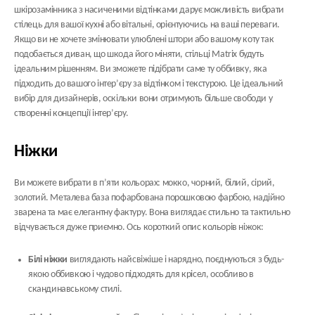
шкірозамінника з насиченими відтінками дарує можливість вибрати
стілець для вашої кухні або вітальні, орієнтуючись на ваші переваги.
Якщо ви не хочете змінювати улюблені штори або вашому коту так
подобається диван, що шкода його міняти, стільці Matrix будуть
ідеальним рішенням. Ви зможете підібрати саме ту оббивку, яка
підходить до вашого інтер’єру за відтінком і текстурою. Це ідеальний
вибір для дизайнерів, оскільки вони отримують більше свободи у
створенні концепції інтер’єру.
Ніжки
Ви можете вибрати в п’яти кольорах: мокко, чорний, білий, сірий,
золотий. Металева база пофарбована порошковою фарбою, надійно
зварена та має елегантну фактуру. Вона виглядає стильно та тактильно
відчувається дуже приємно. Ось короткий опис кольорів ніжок:
Білі ніжки
виглядають найсвіжіше і нарядно, поєднуються з будь-
якою оббивкою і чудово підходять для крісел, особливо в
скандинавському стилі.