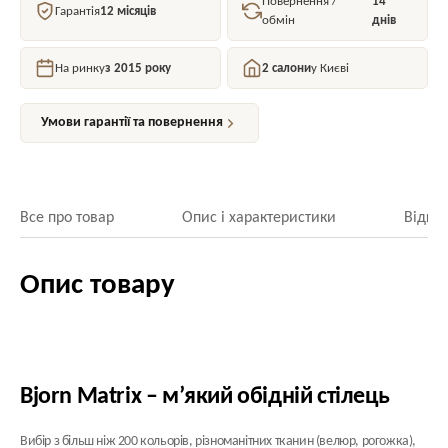
Повернення /
14
Гарантія
12 місяців
обмін
днів
На ринку
з 2015 року
2 салони
у Києві
Умови гарантії та повернення
Все про товар
Опис і характеристики
Відгук
Опис товару
Bjorn Matrix – м’який обідній стілець
Вибір з більш ніж 200 кольорів, різноманітних тканин (велюр, рогожка),