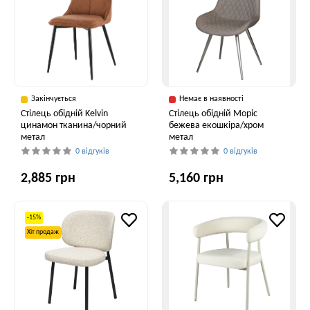
Закінчується
Немає в наявності
Cтілець обідній Kelvin
Стілець обідній Моріс
цинамон тканина/чорний
бежева екошкіра/хром
метал
метал
0 відгуків
0 відгуків
2,885 грн
5,160 грн
-15%
Хіт продаж