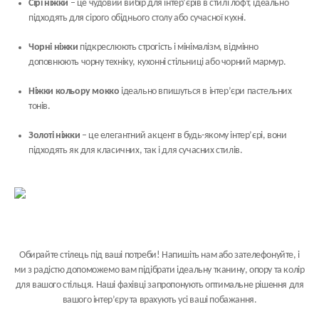
Сірі ніжки
– це чудовий вибір для інтер’єрів в стилі лофт, ідеально
підходять для сірого обіднього столу або сучасної кухні.
Чорні ніжки
підкреслюють строгість і мінімалізм, відмінно
доповнюють чорну техніку, кухонні стільниці або чорний мармур.
Ніжки кольору мокко
ідеально впишуться в інтер’єри пастельних
тонів.
Золоті ніжки
– це елегантний акцент в будь-якому інтер’єрі, вони
підходять як для класичних, так і для сучасних стилів.
Обирайте стілець під ваші потреби! Напишіть нам або зателефонуйте, і
ми з радістю допоможемо вам підібрати ідеальну тканину, опору та колір
для вашого стільця. Наші фахівці запропонують оптимальне рішення для
вашого інтер’єру та врахують усі ваші побажання.