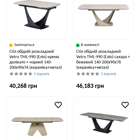
Закінчується
В наявності
Стіл обідній розкладний
Стіл обідній розкладний
Vetro TML-990 (Еліо) крема
Vetro ТМL-990 (Еліо) сахара +
делікато + чорний 140-
бежевий 140-200x90x76
200x90x76 (кераміка+метал)
(кераміка+метал)
0 відгуків
0 відгуків
40,268 грн
46,183 грн