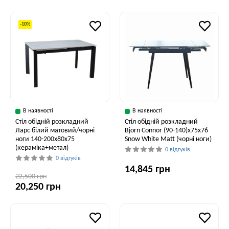
-10%
В наявності
В наявності
Стіл обідній розкладний
Стіл обідній розкладний
Ларс білий матовий/чорні
Bjorn Connor (90-140)х75х76
ноги 140-200x80x75
Snow White Matt (чорні ноги)
(кераміка+метал)
0 відгуків
0 відгуків
14,845 грн
22,500 грн
20,250 грн