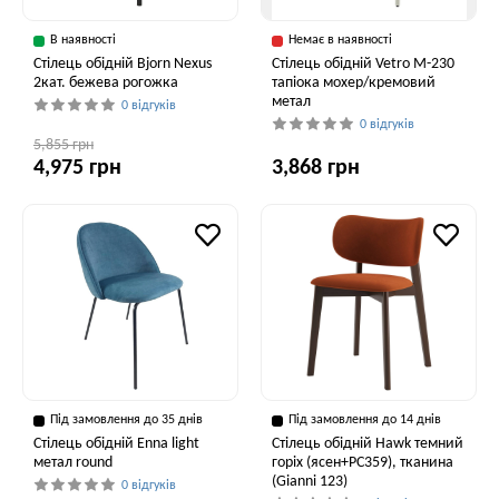
В наявності
Немає в наявності
Стілець обідній Bjorn Nexus
Стілець обідній Vetro M-230
2кат. бежева рогожка
тапіока мохер/кремовий
метал
0 відгуків
0 відгуків
5,855 грн
4,975 грн
3,868 грн
Під замовлення до 35 днів
Під замовлення до 14 днів
Стілець обідній Enna light
Стілець обідній Hawk темний
метал round
горіх (ясен+PC359), тканина
(Gianni 123)
0 відгуків