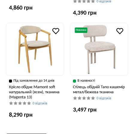
0 відгуків
4,860 грн
4,390 грн
Новинка
Під замовлення до 14 днів
В наявності
Крісло обіднє Mamont soft
Cтілець обідній Tano кашемір
натуральний (ясен), тканина
метал/бежева тканина
(Magenta 13)
0 відгуків
0 відгуків
3,497 грн
8,290 грн