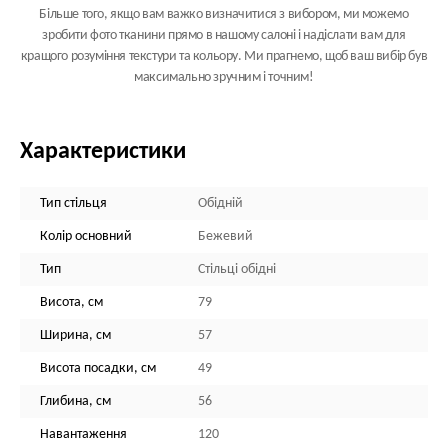
Більше того, якщо вам важко визначитися з вибором, ми можемо
зробити фото тканини прямо в нашому салоні і надіслати вам для
кращого розуміння текстури та кольору. Ми прагнемо, щоб ваш вибір був
максимально зручним і точним!
Характеристики
Тип стільця
Обідній
Колір основний
Бежевий
Тип
Стільці обідні
Висота, см
79
Ширина, см
57
Висота посадки, см
49
Глибина, см
56
Навантаження
120