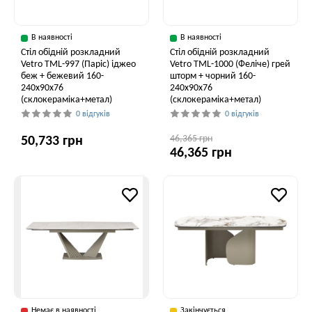
В наявності
В наявності
Стіл обідній розкладний
Стіл обідній розкладний
Vetro ТМL-997 (Паріс) іджео
Vetro ТМL-1000 (Феліче) грей
беж + бежевий 160-
шторм + чорний 160-
240x90x76
240x90x76
(склокераміка+метал)
(склокераміка+метал)
0 відгуків
0 відгуків
46,365 грн
50,733 грн
46,365 грн
Немає в наявності
Закінчується