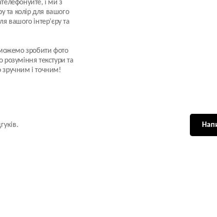
телефонуйте, і ми з
у та колір для вашого
я вашого інтер’єру та
 можемо зробити фото
 розуміння текстури та
 зручним і точним!
гуків.
Напи