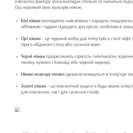
елегантну фактуру. Вона виглядає стильно та тактильно від
Ось короткий опис кольорів ніжок:
Білі ніжки
виглядають найсвіжіше і нарядно, поєднуютьс
оббивкою і чудово підходять для крісел, особливо в скан
Сірі ніжки
– це чудовий вибір для інтер’єрів в стилі лофт,
сірого обіднього столу або сучасної кухні.
Чорні ніжки
підкреслюють строгість і мінімалізм, відмі
техніку, кухонні стільниці або чорний мармур.
Ніжки кольору мокко
ідеально впишуться в інтер’єри па
Золоті ніжки
– це елегантний акцент в будь-якому інтер’є
для класичних, так і для сучасних стилів.