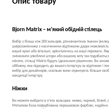
Опис товару
Bjorn Matrix – м’який обідній стілець
Вибір з більш ніж 200 кольорів, різноманітних тканин (велюр
шкірозамінника з насиченими відтінками дарує можливість 
вашої кухні або вітальні, орієнтуючись на ваші переваги. Як
змінювати улюблені штори або вашому коту так подобаєтьс
міняти, стільці Matrix будуть ідеальним рішенням. Ви зможе
оббивку, яка підходить до вашого інтер’єру за відтінком і т
вибір для дизайнерів, оскільки вони отримують більше своб
концепції інтер’єру.
Ніжки
Ви можете вибрати в п’яти кольорах: мокко, чорний, білий, с
Металева база пофарбована порошковою фарбою, надійно 