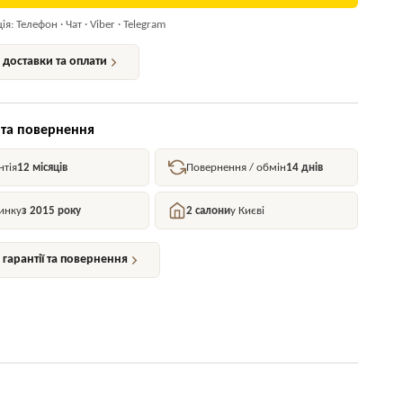
я: Телефон · Чат · Viber · Telegram
доставки та оплати
 та повернення
нтія
12 місяців
Повернення / обмін
14 днів
инку
з 2015 року
2 салони
у Києві
гарантії та повернення