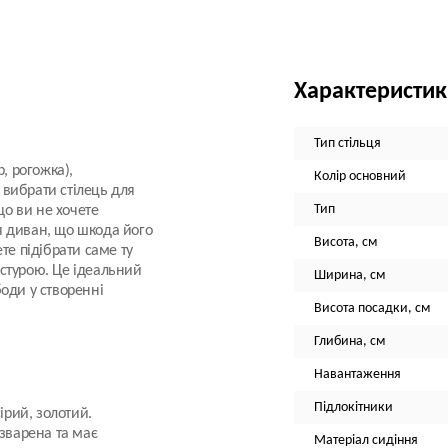
Характеристи
Тип стільця
, рогожка),
Колір основний
вибрати стілець для
Тип
що ви не хочете
я диван, що шкода його
Висота, см
те підібрати саме ту
екстурою. Це ідеальний
Ширина, см
оди у створенні
Висота посадки, см
Глибина, см
Навантаження
Підлокітники
ірий, золотий.
зварена та має
Матеріал сидіння