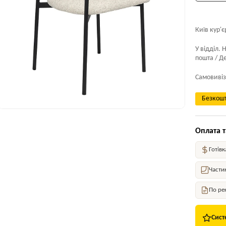
Київ кур'є
У відділ. 
пошта / Де
Самовивіз
Безкошт
Оплата т
Готівк
Части
По ре
Сист