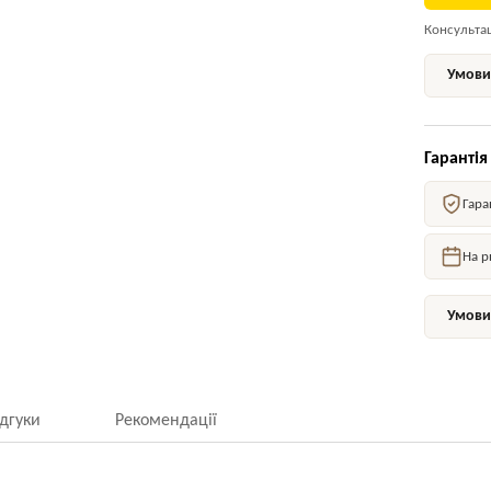
Консультаці
Умови 
Гарантія
Гара
На р
Умови 
ідгуки
Рекомендації