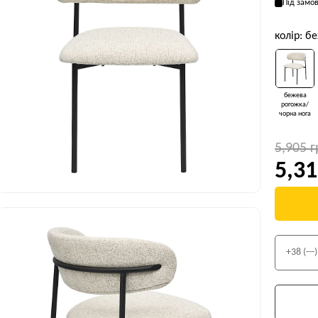
Під замо
колір: б
бежева
рогожка/
чорна нога
5,905 
5,31