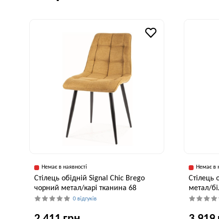
Немає в наявності
Немає в 
Стілець обідній Signal Chic Brego
Стілець 
чорний метал/карі тканина 68
метал/бі
0 відгуків