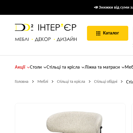
📣 Знижки від суми за
Каталог
Акції
Столи
Стільці та крісла
Ліжка та матраси
Меб
Головна
Меблі
Стільці та крісла
Стільці обідні
Сті