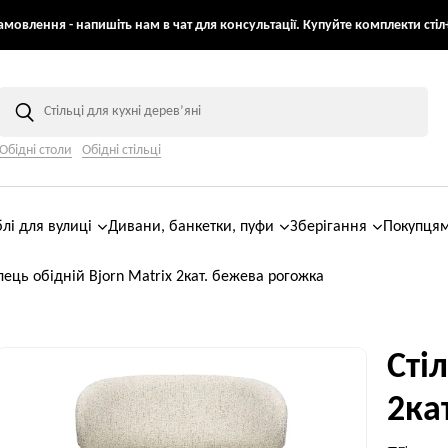
мовлення - напишіть нам в чат для консультації. Купуйте комплекти стіл+
Обідні столи
Обідні стільці
лі для вулиці
Дивани, банкетки, пуфи
Зберігання
Покупця
лець обідній Bjorn Matrix 2кат. бежева рогожка
Сті
2ка