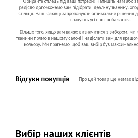
Обирайте стілець під ваші потреби! Напишіть нам або за
радістю допоможемо вам підібрати ідеальну тканину, опор
стільця. Наші фахівці запропонують оптимальне рішення дл
врахують усі ваші побажання.
Більше того, якщо вам важко визначитися з вибором, ми
тканини прямо в нашому салоні і надіслати вам для кращого
кольору. Ми прагнемо, щоб ваш вибір був максимально
Відгуки покупців
Про цей товар ще немає від
Вибір наших клієнтів