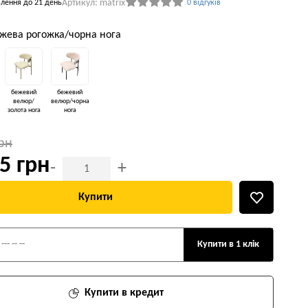
Артикул: matrix
влення до 21 день
0 відгуків
ежева рогожка/чорна нога
бежевий
бежевий
велюр/
велюр/чорна
золота нога
нога
грн
5 грн
-
+
Купити
Купити в 1 клік
Купити в кредит