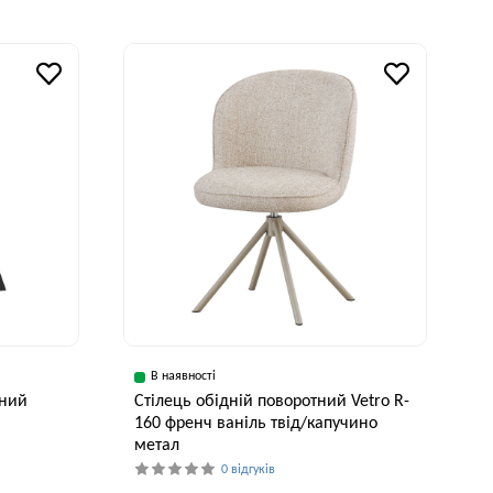
В наявності
рний
Стілець обідній поворотний Vetro R-
160 френч ваніль твід/капучино
метал
0 відгуків