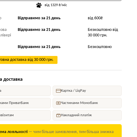
від 1329 ₴/міс
р
Відправимо за 21 день
від 600₴
Нова
Відправимо за 21 день
Безкоштовно від
лівері
30 000 грн.
Відправимо за 21 день
Безкоштовно
овна доставка від 30 000 грн.
а доставка
а
Картка / LiqPay
нами ПриватБанк
Частинами Монобанк
квізитам
Накладний платіж
ема лояльності
— чим більше замовлення, тим більша знижка