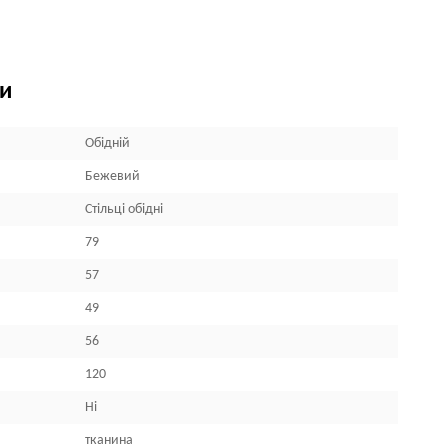
ки
Обідній
Бежевий
Стільці обідні
79
57
49
56
120
Ні
тканина