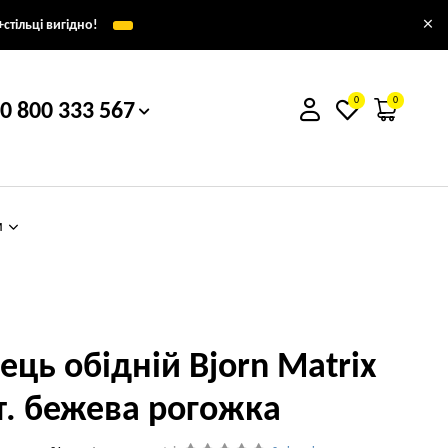
×
стільці вигідно!
0
0
0 800 333 567
м
лець обідній Bjorn Matrix
т. бежева рогожка