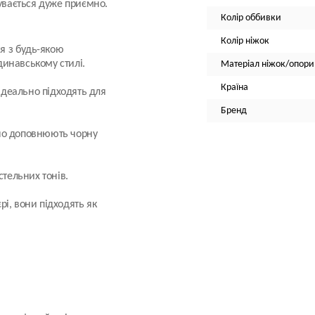
чувається дуже приємно.
Колір оббивки
Колір ніжок
я з будь-якою
динавському стилі.
Матеріал ніжок/опори
Країна
 ідеально підходять для
Бренд
нно доповнюють чорну
стельних тонів.
рі, вони підходять як