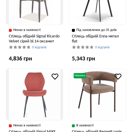
Немає в наявності
Під замовлення до 35 днів
Стілець обідній Signal Ricardo
Стілець обідній Enna метал
Velvet сірий bl.14 оксамит
flat
0 відгуків
0 відгуків
4,836 грн
5,343 грн
Новинка
Немає в наявності
В наявності
Стілець обідній Signal MIKE
Стілець обідній Bennett горіх