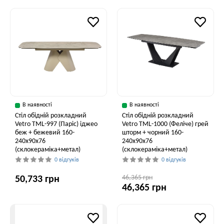
В наявності
В наявності
Стіл обідній розкладний
Стіл обідній розкладний
Vetro ТМL-997 (Паріс) іджео
Vetro ТМL-1000 (Феліче) грей
беж + бежевий 160-
шторм + чорний 160-
240x90x76
240x90x76
(склокераміка+метал)
(склокераміка+метал)
0 відгуків
0 відгуків
46,365 грн
50,733 грн
46,365 грн