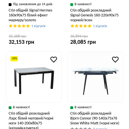
Під замовлення до 14 днів
В наявності
Стіл обідній Signal Hermes
Стіл обідній розкладний
160x90x75 білий ефект
Signal Genesis 160-220x90x75
мармуру/золото
чорний/ясен
1 відгуків
1 відгуків
35,368 грн
30,894 грн
32,153 грн
28,085 грн
-10%
В наявності
В наявності
Стіл обідній розкладний
Стіл обідній розкладний
Ларс білий матовий/чорні
Bjorn Connor (90-140)х75х76
ноги 140-200x80x75
Snow White Matt (чорні ноги)
(кераміка+метал)