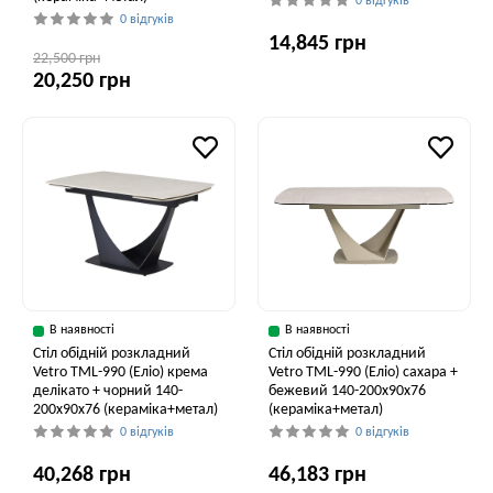
0 відгуків
0 відгуків
14,845 грн
22,500 грн
20,250 грн
В наявності
В наявності
Стіл обідній розкладний
Стіл обідній розкладний
Vetro TML-990 (Еліо) крема
Vetro ТМL-990 (Еліо) сахара +
делікато + чорний 140-
бежевий 140-200x90x76
200x90x76 (кераміка+метал)
(кераміка+метал)
0 відгуків
0 відгуків
40,268 грн
46,183 грн