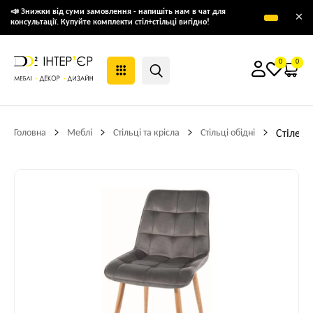
📣 Знижки від суми замовлення - напишіть нам в чат для
×
консультації. Купуйте комплекти стіл+стільці вигідно!
0
0
Головна
Меблі
Стільці та крісла
Стільці обідні
Стілець