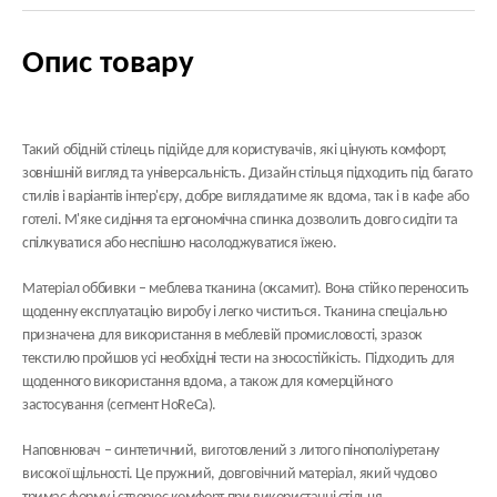
Опис товару
Такий обідній стілець підійде для користувачів, які цінують комфорт,
зовнішній вигляд та універсальність. Дизайн стільця підходить під багато
стилів і варіантів інтер'єру, добре виглядатиме як вдома, так і в кафе або
готелі. М'яке сидіння та ергономічна спинка дозволить довго сидіти та
спілкуватися або неспішно насолоджуватися їжею.
Матеріал оббивки
– меблева тканина (оксамит). Вона стійко переносить
щоденну експлуатацію виробу і легко чиститься. Тканина спеціально
призначена для використання в меблевій промисловості, зразок
текстилю пройшов усі необхідні тести на зносостійкість. Підходить для
щоденного використання вдома, а також для комерційного
застосування (сегмент HoReCa).
Наповнювач
– синтетичний, виготовлений з литого пінополіуретану
високої щільності. Це пружний, довговічний матеріал, який чудово