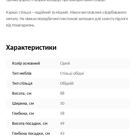
тримає форму і створює комфорт при використанні стільця.
Каркас стільця
– надійний та міцний. Ніжки виготовлені з фарбованого
металу. На ніжках передбачені пластикові заглушки для захисту підлоги
від пошкоджень.
Характеристики
Колір основний
Сірий
Тип меблів
Стільці обідні
Тип стільця
Обідній
Висота, см
88
Ширина, см
50
Глибина, см
58
Висота посадки, см
49
Глибина посадки, см
43