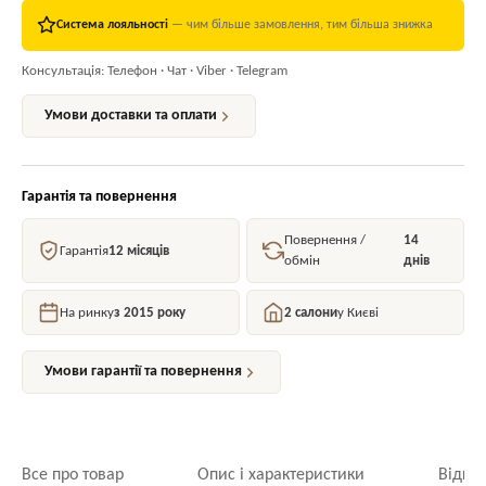
Система лояльності
— чим більше замовлення, тим більша знижка
Консультація: Телефон · Чат · Viber · Telegram
Умови доставки та оплати
Гарантія та повернення
Повернення /
14
Гарантія
12 місяців
обмін
днів
На ринку
з 2015 року
2 салони
у Києві
Умови гарантії та повернення
Все про товар
Опис і характеристики
Відгук