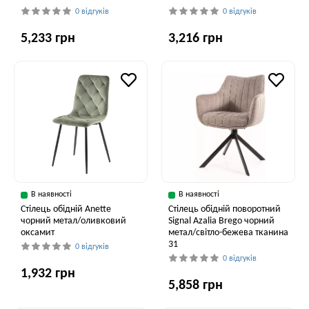
0 відгуків
0 відгуків
5,233 грн
3,216 грн
В наявності
В наявності
Стілець обідній Anette
Стілець обідній поворотний
чорний метал/оливковий
Signal Azalia Brego чорний
оксамит
метал/світло-бежева тканина
31
0 відгуків
0 відгуків
1,932 грн
5,858 грн