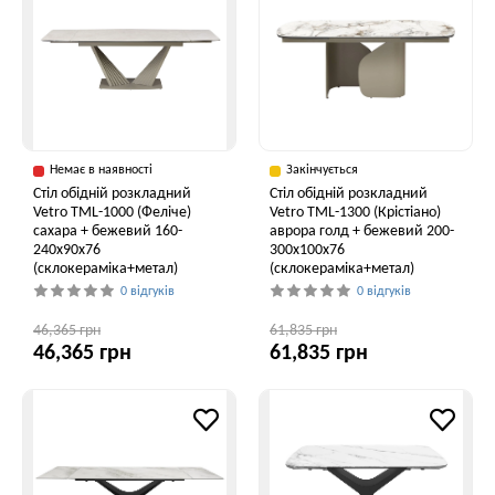
Немає в наявності
Закінчується
Стіл обідній розкладний
Стіл обідній розкладний
Vetro ТМL-1000 (Феліче)
Vetro TML-1300 (Крістіано)
сахара + бежевий 160-
аврора голд + бежевий 200-
240x90x76
300x100x76
(склокераміка+метал)
(склокераміка+метал)
0 відгуків
0 відгуків
46,365 грн
61,835 грн
46,365 грн
61,835 грн