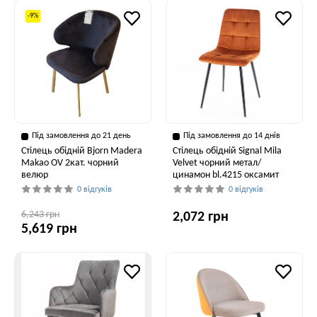
-9%
Під замовлення до 21 день
Під замовлення до 14 днів
Стілець обідній Bjorn Madera
Стілець обідній Signal Mila
Makao OV 2кат. чорний
Velvet чорний метал/
велюр
цинамон bl.4215 оксамит
0 відгуків
0 відгуків
6,243 грн
2,072 грн
5,619 грн