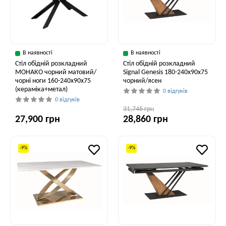
В наявності
В наявності
Стіл обідній розкладний
Стіл обідній розкладний
МОНАКО чорний матовий/
Signal Genesis 180-240x90x75
чорні ноги 160-240x90x75
чорний/ясен
(кераміка+метал)
0 відгуків
0 відгуків
31,746 грн
27,900 грн
28,860 грн
-9%
-9%