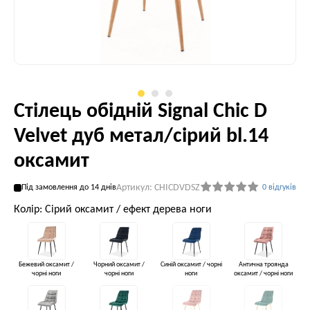
Стілець обідній Signal Chic D
Velvet дуб метал/сірий bl.14
оксамит
Артикул: CHICDVDSZ
Під замовлення до 14 днів
0 відгуків
Колір: Сірий оксамит / ефект дерева ноги
Бежевий оксамит /
Чорний оксамит /
Синій оксамит / чорні
Антична троянда
чорні ноги
чорні ноги
ноги
оксамит / чорні ноги