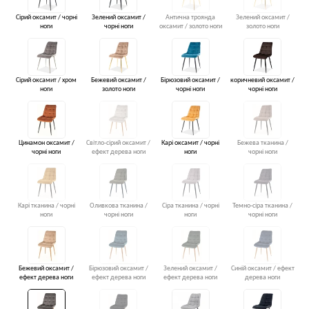
Сірий оксамит / чорні
Зелений оксамит /
Антична троянда
Зелений оксамит /
ноги
чорні ноги
оксамит / золото ноги
золото ноги
Сірий оксамит / хром
Бежевий оксамит /
Бірюзовий оксамит /
коричневий оксамит /
ноги
золото ноги
чорні ноги
чорні ноги
Цинамон оксамит /
Світло-сірий оксамит /
Карі оксамит / чорні
Бежева тканина /
чорні ноги
ефект дерева ноги
ноги
чорні ноги
Карі тканина / чорні
Оливкова тканина /
Сіра тканина / чорні
Темно-сіра тканина /
ноги
чорні ноги
ноги
чорні ноги
Бежевий оксамит /
Бірюзовий оксамит /
Зелений оксамит /
Синій оксамит / ефект
ефект дерева ноги
ефект дерева ноги
ефект дерева ноги
дерева ноги