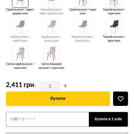
Сірий оксамит / ефект
Чорний оксамит /
Сірий оксамит / чорні
Чорний оксамит /
дерева ноги
ефект дерева ноги
ноги
чорні ноги
Синій оксамит /
Сірий оксамит /
Чорний оксамит /
Чорний оксамит /
золото ноги
золото ноги
золото ноги
хром ноги
Світло-сірий оксамит /
Світло-бежевий
чорні ноги
оксамит / чорні ноги
2,411 грн
-
+
Купити
Купити в 1 клік