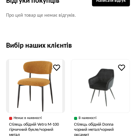
Відгуки покупців
Написати відгук
Про цей товар ще немає відгуків.
Вибір наших клієнтів
Немає в наявності
В наявності
Стілець обідній Vetro M-100
Стілець обідній Donna
гірчичний букле/чорний
чорний метал/чорний
метал
оксамит