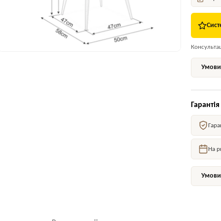
Сист
Консультаці
Умови 
Гарантія
Гара
На р
Умови 