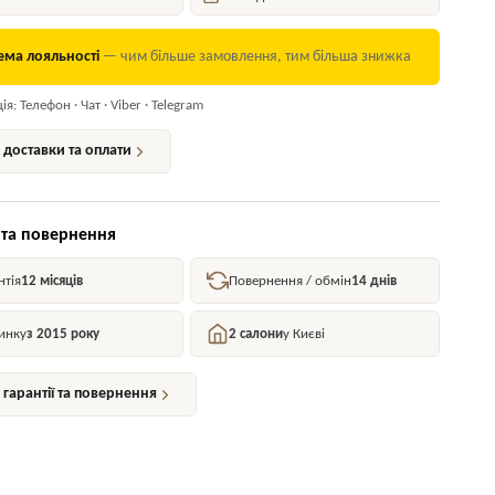
ема лояльності
— чим більше замовлення, тим більша знижка
я: Телефон · Чат · Viber · Telegram
доставки та оплати
 та повернення
нтія
12 місяців
Повернення / обмін
14 днів
инку
з 2015 року
2 салони
у Києві
гарантії та повернення