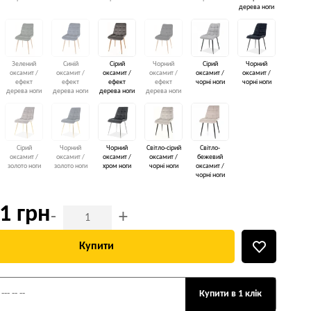
дерева ноги
Зелений
Синій
Сірий
Чорний
Сірий
Чорний
оксамит /
оксамит /
оксамит /
оксамит /
оксамит /
оксамит /
ефект
ефект
ефект
ефект
чорні ноги
чорні ноги
дерева ноги
дерева ноги
дерева ноги
дерева ноги
Сірий
Чорний
Чорний
Світло-сірий
Світло-
оксамит /
оксамит /
оксамит /
оксамит /
бежевий
золото ноги
золото ноги
хром ноги
чорні ноги
оксамит /
чорні ноги
1 грн
-
+
Купити
Купити в 1 клік