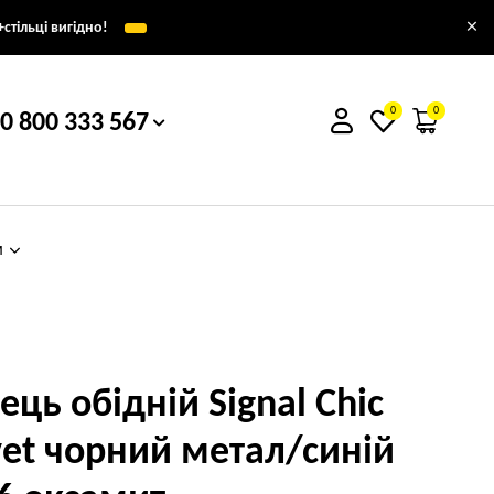
×
стільці вигідно!
0
0
0 800 333 567
м
ець обідній Signal Chic
vet чорний метал/синій