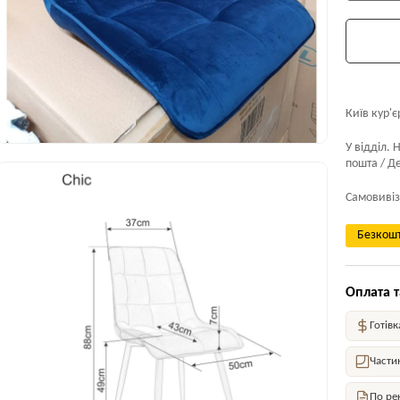
Київ кур'є
У відділ. 
пошта / Де
Самовивіз
Безкошт
Оплата т
Готівк
Части
По ре