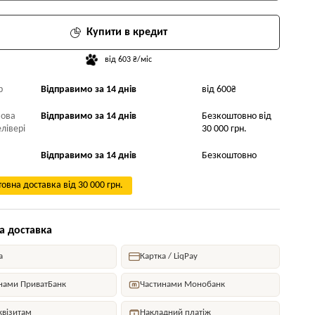
Купити в кредит
від 603 ₴/міс
р
Відправимо за 14 днів
від 600₴
Нова
Відправимо за 14 днів
Безкоштовно від
лівері
30 000 грн.
Відправимо за 14 днів
Безкоштовно
овна доставка від 30 000 грн.
а доставка
а
Картка / LiqPay
нами ПриватБанк
Частинами Монобанк
квізитам
Накладний платіж