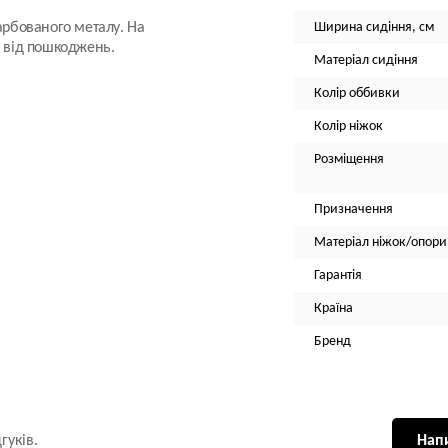
арбованого металу. На
Ширина сидіння, см
и від пошкоджень.
Матеріал сидіння
Колір оббивки
Колір ніжок
Розміщення
Призначення
Матеріал ніжок/опори
Гарантія
Країна
Бренд
гуків.
Напи