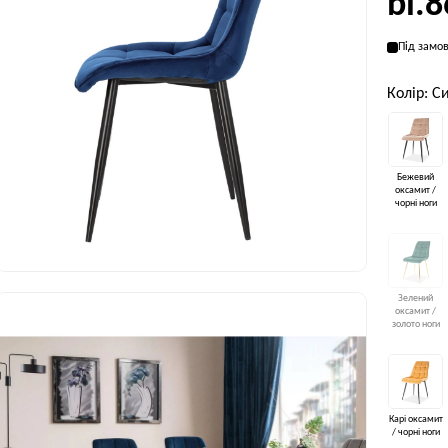
bl.
Під замов
Колір: С
Бежевий
оксамит /
чорні ноги
Зелений
оксамит /
золото ноги
Карі оксамит
/ чорні ноги