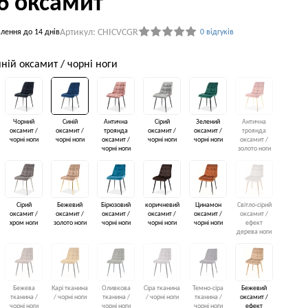
86 оксамит
Артикул: CHICVCGR
лення до 14 днів
0 відгуків
иній оксамит / чорні ноги
Чорний
Синій
Антична
Сірий
Зелений
Антична
оксамит /
оксамит /
троянда
оксамит /
оксамит /
троянда
чорні ноги
чорні ноги
оксамит /
чорні ноги
чорні ноги
оксамит /
чорні ноги
золото ноги
Сірий
Бежевий
Бірюзовий
коричневий
Цинамон
Світло-сірий
оксамит /
оксамит /
оксамит /
оксамит /
оксамит /
оксамит /
хром ноги
золото ноги
чорні ноги
чорні ноги
чорні ноги
ефект
дерева ноги
Бежева
Карі тканина
Оливкова
Сіра тканина
Темно-сіра
Бежевий
тканина /
/ чорні ноги
тканина /
/ чорні ноги
тканина /
оксамит /
чорні ноги
чорні ноги
чорні ноги
ефект