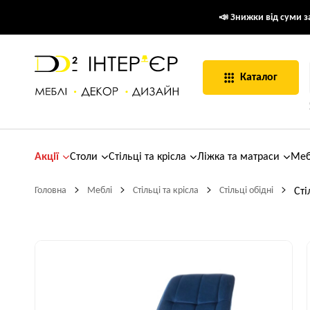
📣 Знижки від суми за
Каталог
Акції
Столи
Стільці та крісла
Ліжка та матраси
Меб
Головна
Меблі
Стільці та крісла
Стільці обідні
Сті