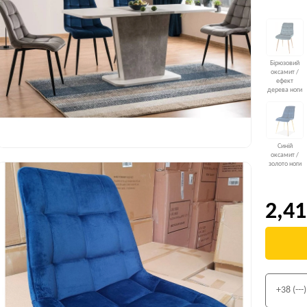
Бірюзовий
оксамит /
ефект
дерева ноги
Синій
оксамит /
золото ноги
2,41