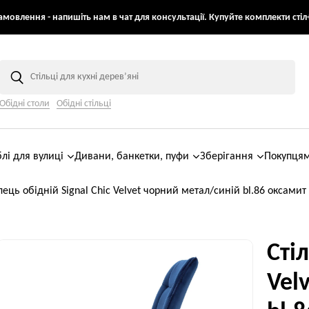
мовлення - напишіть нам в чат для консультації. Купуйте комплекти стіл+
Обідні столи
Обідні стільці
лі для вулиці
Дивани, банкетки, пуфи
Зберігання
Покупця
лець обідній Signal Chic Velvet чорний метал/синій bl.86 оксамит
Стіл
Vel