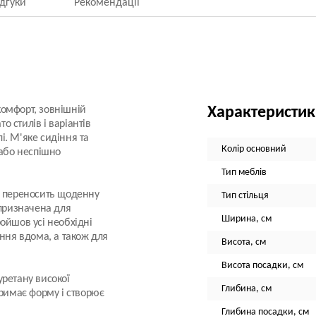
ідгуки
Рекомендації
 комфорт, зовнішній
Характеристи
о стилів і варіантів
лі. М'яке сидіння та
Колір основний
 або неспішно
Тип меблів
о переносить щоденну
Тип стільця
 призначена для
Ширина, см
ойшов усі необхідні
ання вдома, а також для
Висота, см
Висота посадки, см
уретану високої
Глибина, см
тримає форму і створює
Глибина посадки, см