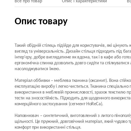
Все про товар
Опис і характеристики
В
Опис товару
Такий обідній стілець підійде для користувачів, які цінують
вигляд та універсальність. Дизайн стільця підходить під багат
інтер'єру, добре виглядатиме як вдома, так і в кафе або готе
ергономічна спинка дозволить довго сидіти та спілкуватися
насолоджуватися їжею.
Матеріал оббивки
– меблева тканина (оксамит). Вона стійк
експлуатацію виробу і легко чиститься. Тканина спеціально
використання в меблевій промисловості, зразок текстилю пр
тести на зносостійкість. Підходить для щоденного використ
комерційного застосування (сегмент HoReCa).
Наповнювач
– синтетичний, виготовлений з литого пінополі
щільності. Це пружний, довговічний матеріал, який чудово 
комфорт при використанні стільця.