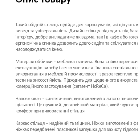
Такий обідній стілець підійде для користувачів, які цінують
вигляд та універсальність. Дизайн стільця підходить під багат
інтер'єру, добре виглядатиме як вдома, так і в кафе або готе
ергономічна спинка дозволить довго сидіти та спілкуватися
насолоджуватися їжею.
Матеріал оббивки
– меблева тканина. Вона стійко перенос
експлуатацію виробу і легко чиститься. Тканина спеціально
використання в меблевій промисловості, зразок текстилю пр
тести на зносостійкість. Підходить для щоденного використ
комерційного застосування (сегмент HoReCa).
Наповнювач
– синтетичний, виготовлений з литого пінополі
щільності. Це пружний, довговічний матеріал, який чудово 
комфорт при використанні стільця.
Каркас стільця
– надійний та міцний. Ніжки виготовлені з ф
ніжках передбачені пластикові заглушки для захисту підлог