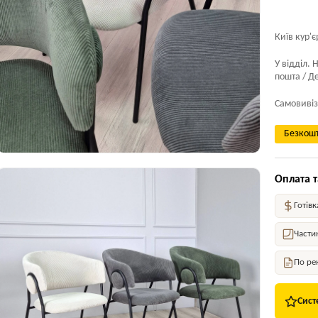
Київ кур'є
У відділ. 
пошта / Де
Самовивіз
Безкошт
Оплата т
Готівк
Части
По ре
Сист