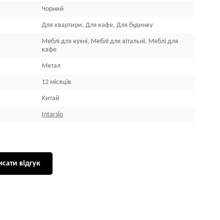
Чорний
Для квартири, Для кафе, Для будинку
Меблі для кухні, Меблі для вітальні, Меблі для
кафе
Метал
12 місяців
Китай
Intarsio
сати відгук