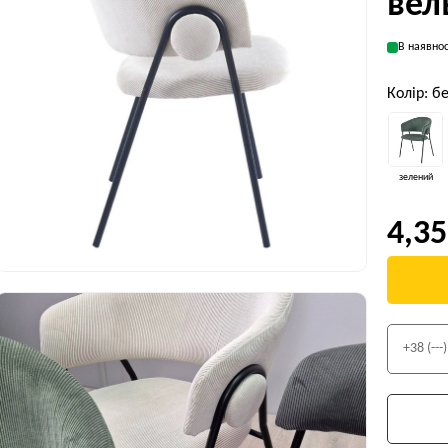
вел
В наявнос
Колір: 
зелений
4,35