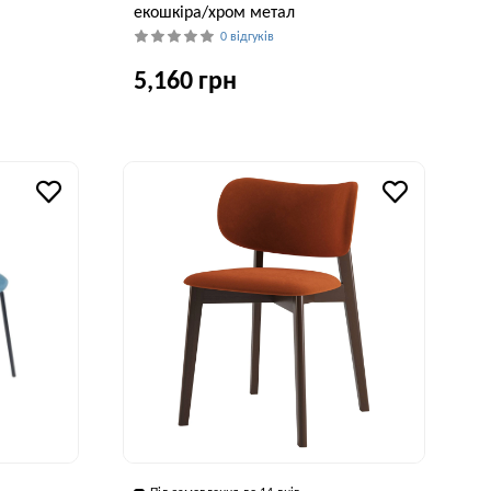
екошкіра/хром метал
0 відгуків
5,160 грн
Висота, см
Ширина, см
Глибина, см
Висота, см
86 см
53 см
59 см
85 см