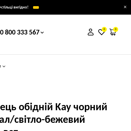
×
стільці вигідно!
0
0
0 800 333 567
м
лець обідній Kay чорний
ал/світло-бежевий