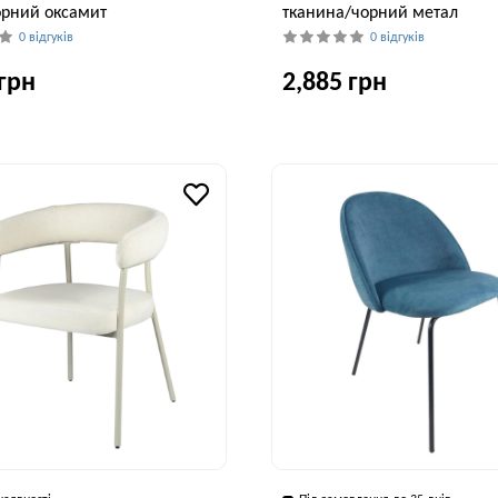
орний оксамит
тканина/чорний метал
0 відгуків
0 відгуків
 грн
2,885 грн
Глибина, см
Висота, см
Ширина, см
58 см
89 см
59 см