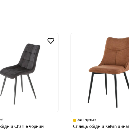
сті
Закінчується
обідній Charlie чорний
Cтілець обідній Kelvin цин