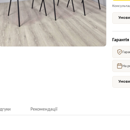
Консультаці
Умови 
Гарантія
Гара
На р
Умови 
ідгуки
Рекомендації