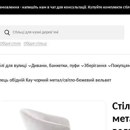
мовлення - напишіть нам в чат для консультації. Купуйте комплекти стіл+
Обідні столи
Обідні стільці
лі для вулиці
Дивани, банкетки, пуфи
Зберігання
Покупця
лець обідній Kay чорний метал/світло-бежевий вельвет
Сті
мет