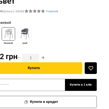
ьвет
Артикул: KAYBE
ті
0 відгуків
бежевий
бежевий
сірий
2 грн
-
+
Купити
Купити в 1 клік
Купити в кредит