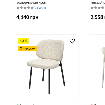
велюр/метал хром
метал/ч
0 відгуків
4,140 грн
2,558
Ширина, см
Глибина, см
Висота, см
Ширина, см
48 см
60 см
96,5 см
50 см
-15%
Хіт продаж