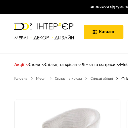
📣 Знижки від суми за
Каталог
Акції
Столи
Стільці та крісла
Ліжка та матраси
Меб
Головна
Меблі
Стільці та крісла
Стільці обідні
Сті