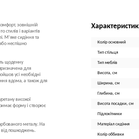
 комфорт, зовнішній
Характеристи
о стилів і варіантів
лі. М'яке сидіння та
Колір основний
 або неспішно
Тип стільця
ить щоденну
Тип меблів
 призначена для
Висота, см
ойшов усі необхідні
ання вдома, а також для
Ширина, см
Глибина, см
уретану високої
Висота посадки, см
тримає форму і створює
Підлокітники
арбованого металу. На
Матеріал сидіння
и від пошкоджень.
Колір оббивки