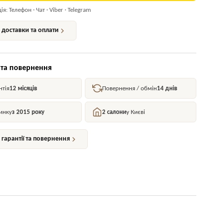
я: Телефон · Чат · Viber · Telegram
доставки та оплати
 та повернення
нтія
12 місяців
Повернення / обмін
14 днів
инку
з 2015 року
2 салони
у Києві
гарантії та повернення