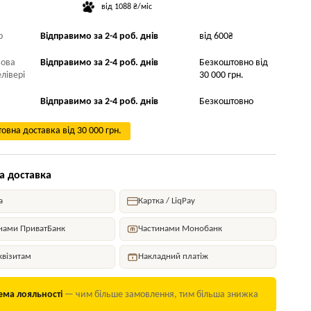
від 1088 ₴/міс
р
Відправимо за 2-4 роб. днів
від 600₴
Нова
Відправимо за 2-4 роб. днів
Безкоштовно від
лівері
30 000 грн.
Відправимо за 2-4 роб. днів
Безкоштовно
овна доставка від 30 000 грн.
а доставка
а
Картка / LiqPay
нами ПриватБанк
Частинами Монобанк
квізитам
Накладний платіж
ема лояльності
— чим більше замовлення, тим більша знижка