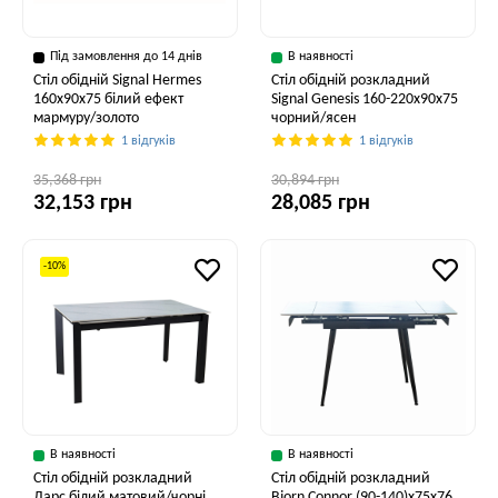
Під замовлення до 14 днів
В наявності
Стіл обідній Signal Hermes
Стіл обідній розкладний
160x90x75 білий ефект
Signal Genesis 160-220x90x75
мармуру/золото
чорний/ясен
1 відгуків
1 відгуків
35,368 грн
30,894 грн
32,153 грн
28,085 грн
-10%
В наявності
В наявності
Стіл обідній розкладний
Стіл обідній розкладний
Ларс білий матовий/чорні
Bjorn Connor (90-140)х75х76