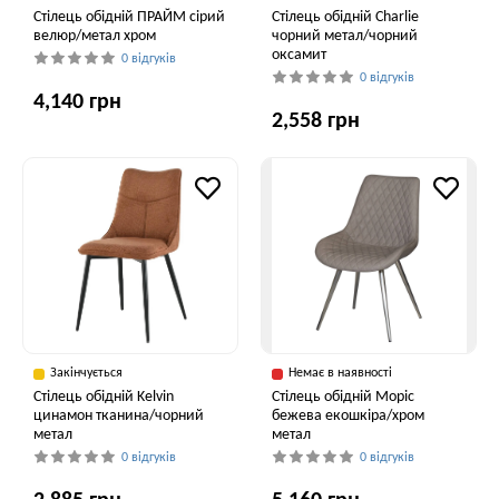
Стілець обідній ПРАЙМ сірий
Стілець обідній Charlie
велюр/метал хром
чорний метал/чорний
оксамит
0 відгуків
0 відгуків
4,140 грн
2,558 грн
Закінчується
Немає в наявності
Cтілець обідній Kelvin
Стілець обідній Моріс
цинамон тканина/чорний
бежева екошкіра/хром
метал
метал
0 відгуків
0 відгуків