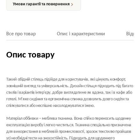
Умови гарантії та повернення
Все про товар
Опис і характеристики
Відгук
Опис товару
Такий обідній стілець підійде для користувачів, які цінують комфорт,
зовнішній вигляд та універсальність. Дизайн стільця підходить під багато
стилів і варіантів інтер'єру, добре виглядатиме як вдома, так і в кафе або
готелі. М'яке сидіння та ергономічна спинка дозволить довго сидіти та
спілкуватися або неспішно насолоджуватися їжею.
Матеріал оббивки
– меблева тканина. Вона стійко переносить щоденну
експлуатацію виробу і легко чиститься. Тканина спеціально призначена
для використання в меблевій промисловості, зразок текстилю пройшов
усі необхідні тести на зносостійкість. Підходить для щоденного