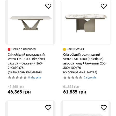
Немає в наявності
Закінчується
Стіл обідній розкладний
Стіл обідній розкладний
Vetro ТМL-1000 (Феліче)
Vetro TML-1300 (Крістіано)
сахара + бежевий 160-
аврора голд + бежевий 200-
240x90x76
300x100x76
(склокераміка+метал)
(склокераміка+метал)
0 відгуків
0 відгуків
46,365 грн
61,835 грн
46,365 грн
61,835 грн