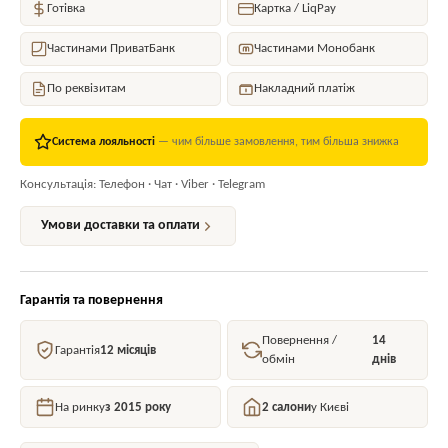
Готівка
Картка / LiqPay
Частинами ПриватБанк
Частинами Монобанк
По реквізитам
Накладний платіж
Система лояльності
— чим більше замовлення, тим більша знижка
Консультація: Телефон · Чат · Viber · Telegram
Умови доставки та оплати
Гарантія та повернення
Повернення /
14
Гарантія
12 місяців
обмін
днів
На ринку
з 2015 року
2 салони
у Києві