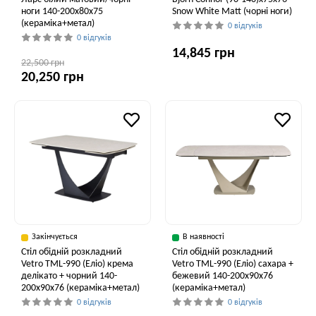
ноги 140-200x80x75
Snow White Matt (чорні ноги)
(кераміка+метал)
0 відгуків
0 відгуків
14,845 грн
22,500 грн
20,250 грн
Закінчується
В наявності
Стіл обідній розкладний
Стіл обідній розкладний
Vetro TML-990 (Еліо) крема
Vetro ТМL-990 (Еліо) сахара +
делікато + чорний 140-
бежевий 140-200x90x76
200x90x76 (кераміка+метал)
(кераміка+метал)
0 відгуків
0 відгуків