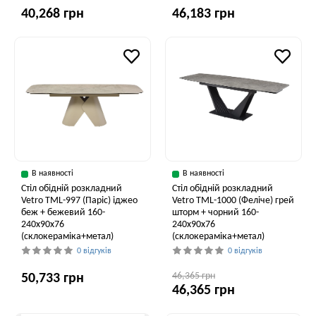
40,268 грн
46,183 грн
В наявності
В наявності
Стіл обідній розкладний
Стіл обідній розкладний
Vetro ТМL-997 (Паріс) іджео
Vetro ТМL-1000 (Феліче) грей
беж + бежевий 160-
шторм + чорний 160-
240x90x76
240x90x76
(склокераміка+метал)
(склокераміка+метал)
0 відгуків
0 відгуків
46,365 грн
50,733 грн
46,365 грн