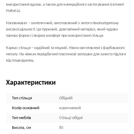
використання вдома, а також для комерційного застосування (сегмент
HoReCa).
Наповнювач
– синтетичний, виготовлений з литого пінополіуретану
високої щільності. Це пружний, довговічний матеріал, який чудово
тримає форму і створює комфорт при використанні стільця.
Каркас стільця
– надійний та міцний. Ніжки виготовлені з фарбованого
металу. На ніжках передбачені пластикові заглушки для захисту підлоги
від пошкоджень.
Характеристики
Тип стільця
Обідній
Колір основний
коричневий
Тип меблів
Стільці обідні
Висота, см
85