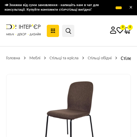
📣 Знижки від суми замовлення - напишіть нам в чат для
×
консультації. Купуйте комплекти стіл+стільці вигідно!
0
0
Головна
Меблі
Стільці та крісла
Стільці обідні
Стілець