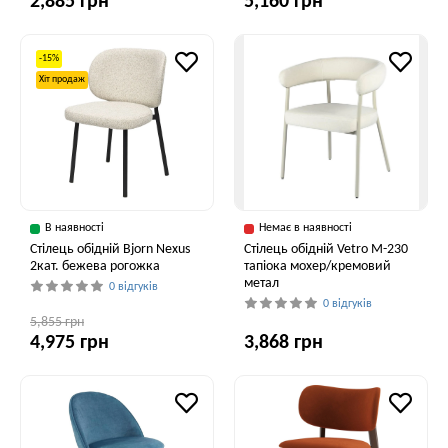
2,885 грн
5,160 грн
-15%
Хіт продаж
В наявності
Немає в наявності
Стілець обідній Bjorn Nexus
Стілець обідній Vetro M-230
2кат. бежева рогожка
тапіока мохер/кремовий
метал
0 відгуків
0 відгуків
5,855 грн
4,975 грн
3,868 грн