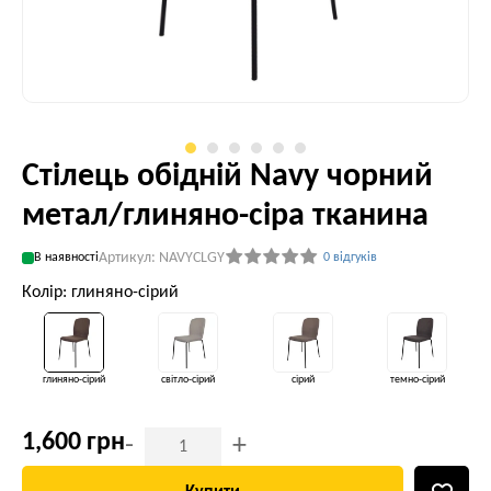
Стілець обідній Navy чорний
метал/глиняно-сіра тканина
Артикул: NAVYCLGY
В наявності
0 відгуків
Колір: глиняно-сірий
глиняно-сірий
світло-сірий
сірий
темно-сірий
1,600 грн
-
+