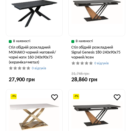
В наявності
В наявності
Стіл обідній розкладний
Стіл обідній розкладний
МОНАКО чорний матовий/
Signal Genesis 180-240x90x75
чорні ноги 160-240x90x75
чорний/ясен
(кераміка+метал)
0 відгуків
0 відгуків
31,746 грн
27,900 грн
28,860 грн
-9%
-9%