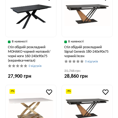
В наявності
В наявності
Стіл обідній розкладний
Стіл обідній розкладний
МОНАКО чорний матовий/
Signal Genesis 180-240x90x75
чорні ноги 160-240x90x75
чорний/ясен
(кераміка+метал)
0 відгуків
0 відгуків
31,746 грн
27,900 грн
28,860 грн
-9%
-9%