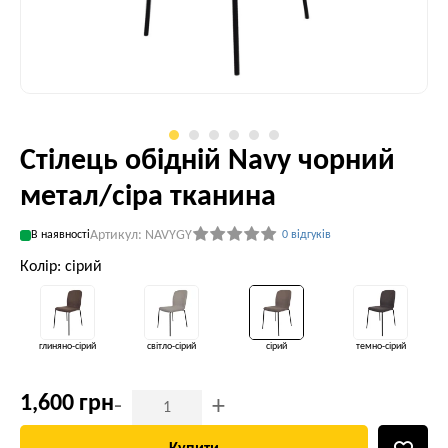
Стілець обідній Navy чорний
метал/сіра тканина
Артикул: NAVYGY
В наявності
0 відгуків
Колір: сірий
глиняно-сірий
світло-сірий
сірий
темно-сірий
1,600 грн
-
+