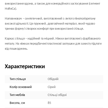
використання вдома, а також для комерційного застосування (сегмент
HoReCa).
Наповнювач
– синтетичний, виготовлений з литого пінополіуретану
високої щільності. Це пружний, довговічний матеріал, який чудово
тримає форму і створює комфорт при використанні стільця.
Каркас стільця
– надійний та міцний. Ніжки виготовлені з фарбованого
металу. На ніжках передбачені пластикові заглушки для захисту підлоги
від пошкоджень.
Характеристики
Тип стільця
Обідній
Колір основний
Сірий
Тип меблів
Стільці обідні
Висота, см
85