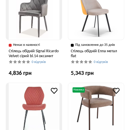
Немає в наявності
Під замовлення до 35 днів
Стілець обідній Signal Ricardo
Стілець обідній Enna метал
Velvet сірий bl.14 оксамит
flat
0 відгуків
0 відгуків
4,836 грн
5,343 грн
Новинка