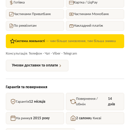
Готівка
Картка / LiqPay
Частинами ПриватБанк
Частинами Монобанк
По реквізитам
Накладний платіж
Система лояльності
— чим більше замовлення, тим більша знижка
Консультація: Телефон · Чат · Viber · Telegram
Умови доставки та оплати
Гарантія та повернення
Повернення /
14
Гарантія
12 місяців
обмін
днів
На ринку
з 2015 року
2 салони
у Києві