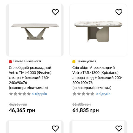
Немає в наявності
Закінчується
Стіл обідній розкладний
Стіл обідній розкладний
Vetro ТМL-1000 (Феліче)
Vetro TML-1300 (Крістіано)
сахара + бежевий 160-
аврора голд + бежевий 200-
240x90x76
300x100x76
(склокераміка+метал)
(склокераміка+метал)
0 відгуків
0 відгуків
46,365 грн
61,835 грн
46,365 грн
61,835 грн