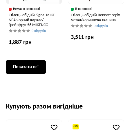
Немає в наявності
В наявності
Стілець обідній Signal MIKE
Стілець обідній Bennett горіх
NEA чорний каркас/
метал/коричнева тканина
Грейпфрут 56 MIKENCG
0 відгуків
0 відгуків
3,511 грн
1,887 грн
Показати всі
Купують разом вигідніше
-9%