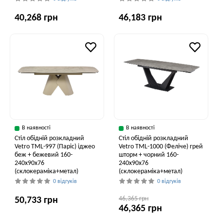
40,268 грн
46,183 грн
В наявності
В наявності
Стіл обідній розкладний
Стіл обідній розкладний
Vetro ТМL-997 (Паріс) іджео
Vetro ТМL-1000 (Феліче) грей
беж + бежевий 160-
шторм + чорний 160-
240x90x76
240x90x76
(склокераміка+метал)
(склокераміка+метал)
0 відгуків
0 відгуків
46,365 грн
50,733 грн
46,365 грн