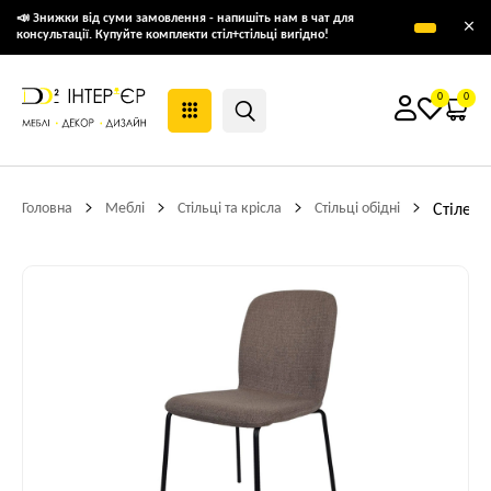
📣 Знижки від суми замовлення - напишіть нам в чат для
×
консультації. Купуйте комплекти стіл+стільці вигідно!
0
0
Головна
Меблі
Стільці та крісла
Стільці обідні
Стілець