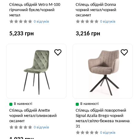
Стілець обідній Vetro M-100
Стілець обідній Donna
гірчичний букле/чорний
чорний метал/чорний
метал
оксамит
0 відгуків
0 відгуків
5,233 грн
3,216 грн
В наявності
В наявності
Стілець обідній Anette
Стілець обідній поворотний
чорний метал/оливковий
Signal Azalia Brego чорний
оксамит
метал/світло-бежева тканина
31
0 відгуків
0 відгуків