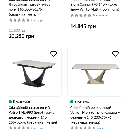
Ларс білий матовий/чорні
Bjorn Connor (90-140)х75х76
ноги 140-200x80x75
Snow White Matt (чорні ноги)
(кераміка+метал)
0 відгуків
0 відгуків
14,845 грн
22,500 грн
20,250 грн
В наявності
В наявності
Стіл обідній розкладний
Стіл обідній розкладний
Vetro TML-990 (Еліо) крема
Vetro ТМL-990 (Еліо) сахара +
делікато + чорний 140-
бежевий 140-200x90x76
200x90x76 (кераміка+метал)
(кераміка+метал)
0 відгуків
0 відгуків