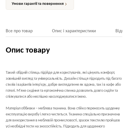
Умови гарантії та повернення
Все про товар
Опис і характеристики
Відгук
Опис товару
Такий обідній стілець підійде для користувачів, які цінують комфорт,
зовнішній вигляд та універсальність. Дизайн стільця підходить під багато
стилів і варіантів інтер'єру, добре виглядатиме як вдома, так і в кафе або
готелі. М'яке сидіння та ергономічна спинка дозволить довго сидіти та
спілкуватися або неспішно насолоджуватися їжею.
Матеріал оббивки
– меблева тканина. Вона стійко переносить щоденну
експлуатацію виробу і легко чиститься. Тканина спеціально призначена
для використання в меблевій промисловості, зразок текстилю пройшов
усі необхідні тести на зносостійкість. Підходить для щоденного