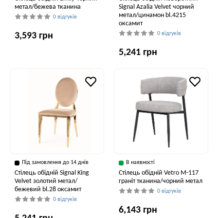
метал/бежева тканина
Signal Azalia Velvet чорний
метал/цинамон bl.4215
0 відгуків
оксамит
0 відгуків
3,593 грн
5,241 грн
Під замовлення до 14 днів
В наявності
Стілець обідній Signal King
Стілець обідній Vetro M-117
Velvet золотий метал/
граніт тканина/чорний метал
бежевий bl.28 оксамит
0 відгуків
0 відгуків
6,143 грн