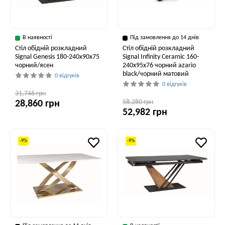
В наявності
Під замовлення до 14 днів
Стіл обідній розкладний
Стіл обідній розкладний
Signal Genesis 180-240x90x75
Signal Infinity Ceramic 160-
чорний/ясен
240x95x76 чорний azario
black/чорний матовий
0 відгуків
0 відгуків
31,746 грн
58,280 грн
28,860 грн
52,982 грн
-9%
-9%