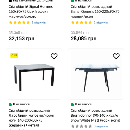
Під замовлення до 14 днів
В наявності
Стіл обідній Signal Hermes
Стіл обідній розкладний
160x90x75 білий ефект
Signal Genesis 160-220x90x75
мармуру/золото
чорний/ясен
1 відгуків
1 відгуків
35,368 грн
30,894 грн
32,153 грн
28,085 грн
-10%
В наявності
В наявності
Стіл обідній розкладний
Стіл обідній розкладний
Ларс білий матовий/чорні
Bjorn Connor (90-140)х75х76
ноги 140-200x80x75
Snow White Matt (чорні ноги)
(кераміка+метал)
0 відгуків