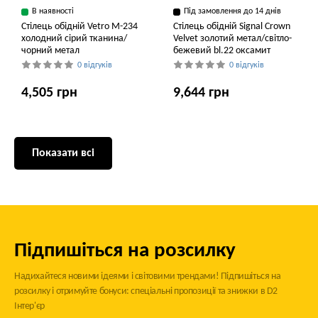
В наявності
Під замовлення до 14 днів
Стілець обідній Vetro M-234
Стілець обідній Signal Crown
холодний сірий тканина/
Velvet золотий метал/світло-
чорний метал
бежевий bl.22 оксамит
0 відгуків
0 відгуків
4,505 грн
9,644 грн
Показати всі
Підпишіться на розсилку
Надихайтеся новими ідеями і світовими трендами! Підпишіться на
розсилку і отримуйте бонуси: спеціальні пропозиції та знижки в D2
Інтер'єр