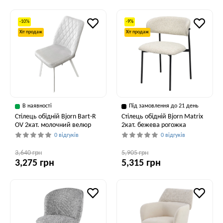
-10%
-9%
Хіт продаж
Хіт продаж
В наявності
Під замовлення до 21 день
Стілець обідній Bjorn Bart-R
Стілець обідній Bjorn Matrix
OV 2кат. молочний велюр
2кат. бежева рогожка
0 відгуків
0 відгуків
3,640 грн
5,905 грн
3,275 грн
5,315 грн