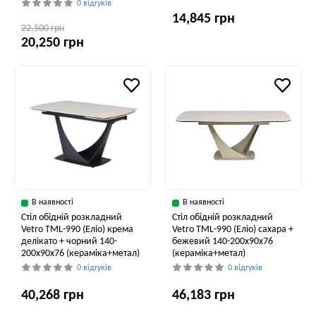
0 відгуків
14,845 грн
22,500 грн
20,250 грн
В наявності
В наявності
Стіл обідній розкладний
Стіл обідній розкладний
Vetro TML-990 (Еліо) крема
Vetro ТМL-990 (Еліо) сахара +
делікато + чорний 140-
бежевий 140-200x90x76
200x90x76 (кераміка+метал)
(кераміка+метал)
0 відгуків
0 відгуків
40,268 грн
46,183 грн