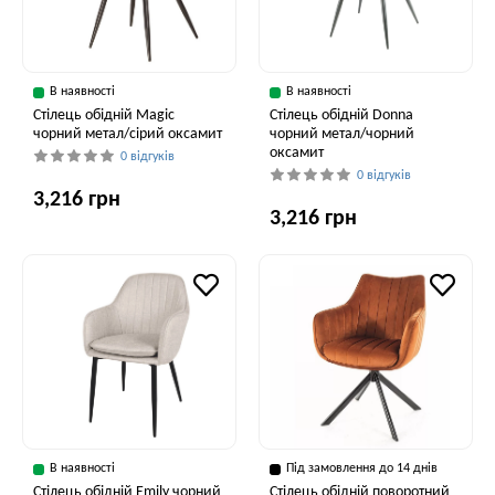
В наявності
В наявності
Стілець обідній Magic
Стілець обідній Donna
чорний метал/сірий оксамит
чорний метал/чорний
оксамит
0 відгуків
0 відгуків
3,216 грн
3,216 грн
В наявності
Під замовлення до 14 днів
Стілець обідній Emily чорний
Стілець обідній поворотний