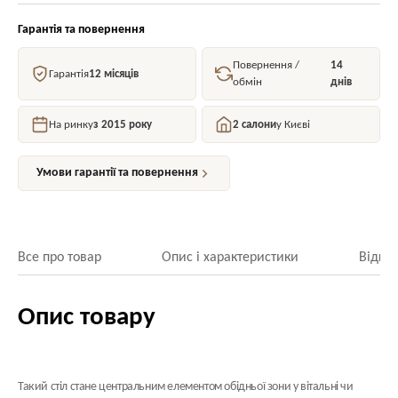
Гарантія та повернення
Повернення /
14
Гарантія
12 місяців
обмін
днів
На ринку
з 2015 року
2 салони
у Києві
Умови гарантії та повернення
Все про товар
Опис і характеристики
Відгук
Опис товару
Такий стіл стане центральним елементом обідньої зони у вітальні чи