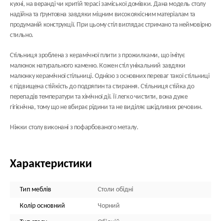
кухні, на веранді чи критій терасі заміської домівки. Дана модель столу
надійна та ґрунтовна завдяки міцним високоякісним матеріалам та
продуманій конструкції. При цьому стіл виглядає стримано та неймовірно
стильно.
Стільниця зроблена з
керамічної плити
з прожилками, що імітує
малюнок натурального каменю. Кожен стіл унікальний завдяки
малюнку керамічної стільниці. Однією з основних переваг такої стільниці
є підвищена стійкість до подряпин та стирання. Стільниця стійка до
перепадів температури та хімічної дії. Її легко чистити, вона дуже
гігієнічна, тому що не вбирає рідини та не виділяє шкідливих речовин.
Ніжки столу виконані з пофарбованого металу.
Характеристики
Тип меблів
Столи обідні
Колір основний
Чорний