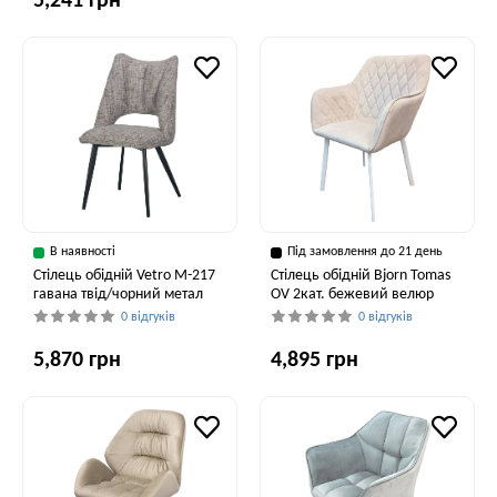
5,241 грн
В наявності
Під замовлення до 21 день
Стілець обідній Vetro M-217
Стілець обідній Bjorn Tomas
гавана твід/чорний метал
OV 2кат. бежевий велюр
0 відгуків
0 відгуків
5,870 грн
4,895 грн