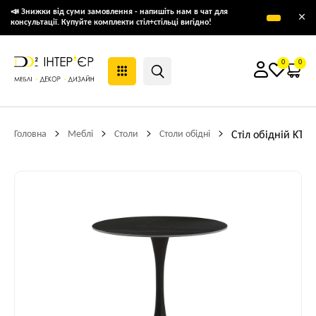
📣 Знижки від суми замовлення - напишіть нам в чат для
×
консультації. Купуйте комплекти стіл+стільці вигідно!
0
0
Головна
Меблі
Столи
Столи обідні
Стіл обідній KT-