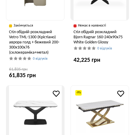
Закінчується
Немає в наявності
Стіл обідній розкладний
Стіл обідній розкладний
Vetro TML-1300 (Крістіано)
Bjorn Ragnar 160-240х90х75
аврора голд + бежевий 200-
White Golden Glossy
300x100x76
0 відгуків
(склокераміка+метал)
0 відгуків
42,225 грн
61,835 грн
61,835 грн
-9%