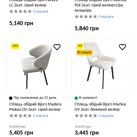
Стілець обідній Bjorn Andre
Стілець обідній Bjorn Rasmus
LC 2кат. сірий велюр
PLK 2кат. сірий велюр+сіра
екошкіра
0 відгуків
0 відгуків
5,140 грн
5,840 грн
-10%
-4%
Хіт продаж
Під замовлення до 21 день
В наявності
Стілець обідній Bjorn Madera
Стілець обідній Bjorn Markus
Makao OV 2кат. сірий велюр
OV 2кат. бежевий велюр
0 відгуків
0 відгуків
6,006 грн
3,625 грн
5,405 грн
3,445 грн