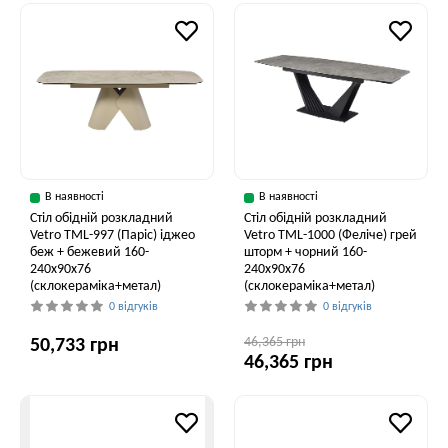
В наявності
В наявності
Стіл обідній розкладний
Стіл обідній розкладний
Vetro ТМL-997 (Паріс) іджео
Vetro ТМL-1000 (Феліче) грей
беж + бежевий 160-
шторм + чорний 160-
240x90x76
240x90x76
(склокераміка+метал)
(склокераміка+метал)
0 відгуків
0 відгуків
46,365 грн
50,733 грн
46,365 грн