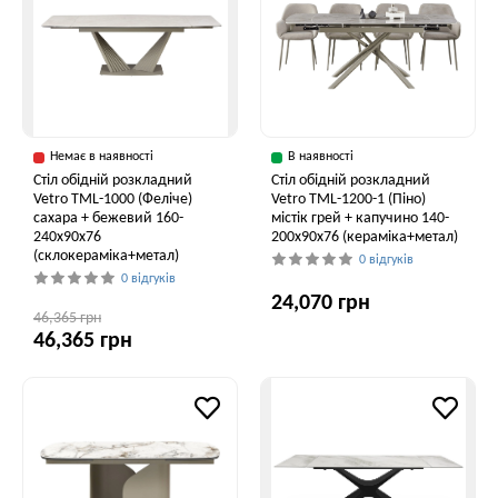
Немає в наявності
В наявності
Стіл обідній розкладний
Стіл обідній розкладний
Vetro ТМL-1000 (Феліче)
Vetro TML-1200-1 (Піно)
сахара + бежевий 160-
містік грей + капучино 140-
240x90x76
200x90x76 (кераміка+метал)
(склокераміка+метал)
0 відгуків
0 відгуків
24,070 грн
46,365 грн
46,365 грн