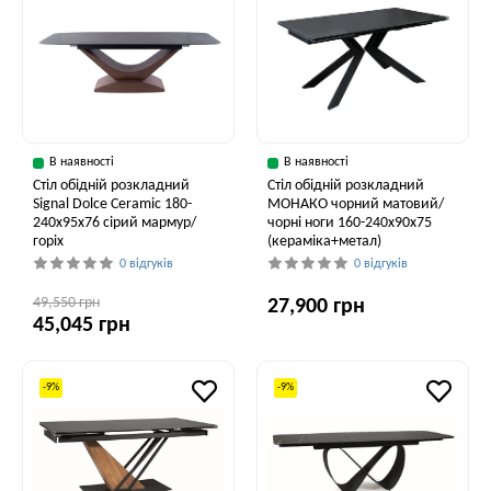
В наявності
В наявності
Стіл обідній розкладний
Стіл обідній розкладний
Signal Dolce Ceramic 180-
МОНАКО чорний матовий/
240x95x76 сірий мармур/
чорні ноги 160-240x90x75
горіх
(кераміка+метал)
0 відгуків
0 відгуків
49,550 грн
27,900 грн
45,045 грн
-9%
-9%