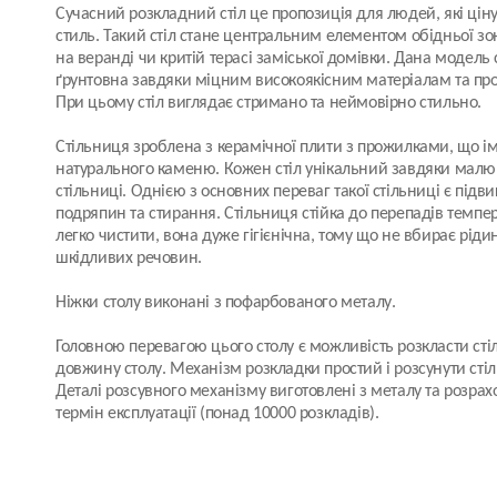
Сучасний розкладний стіл це пропозиція для людей, які ціну
стиль. Такий стіл стане центральним елементом обідньої зони
на веранді чи критій терасі заміської домівки. Дана модель 
ґрунтовна завдяки міцним високоякісним матеріалам та про
При цьому стіл виглядає стримано та неймовірно стильно.
Стільниця зроблена з
керамічної плити
з прожилками, що ім
натурального каменю. Кожен стіл унікальний завдяки малю
стільниці. Однією з основних переваг такої стільниці є підви
подряпин та стирання. Стільниця стійка до перепадів температ
легко чистити, вона дуже гігієнічна, тому що не вбирає ріди
шкідливих речовин.
Ніжки столу виконані з пофарбованого металу.
Головною перевагою цього столу є можливість розкласти ст
довжину столу. Механізм розкладки простий і розсунути стіл
Деталі розсувного механізму виготовлені з металу та розрах
термін експлуатації (понад 10000 розкладів).