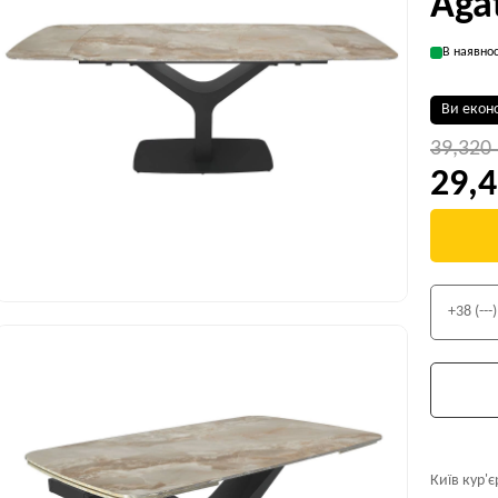
Aga
В наявнос
Ви екон
39,320
29,4
Київ кур'є