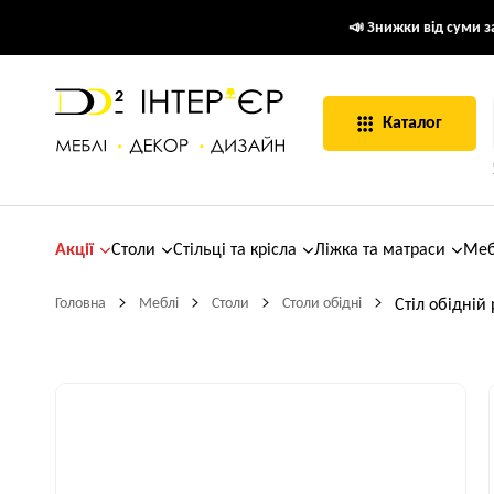
📣 Знижки від суми за
Каталог
Акції
Столи
Стільці та крісла
Ліжка та матраси
Меб
Головна
Меблі
Столи
Столи обідні
Стіл обідній