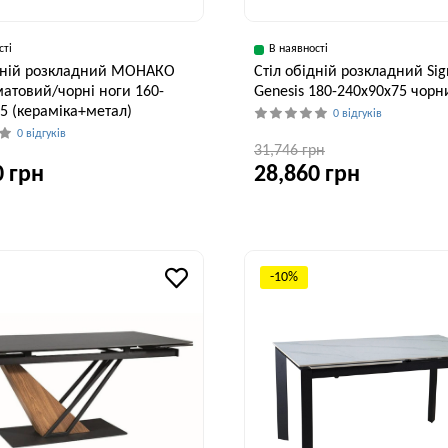
сті
В наявності
ідній розкладний МОНАКО
Стіл обідній розкладний Sig
атовий/чорні ноги 160-
Genesis 180-240x90x75 чорн
5 (кераміка+метал)
0 відгуків
0 відгуків
31,746 грн
0 грн
28,860 грн
Ширина, см
Висота, см
90 см
75 см
-10%