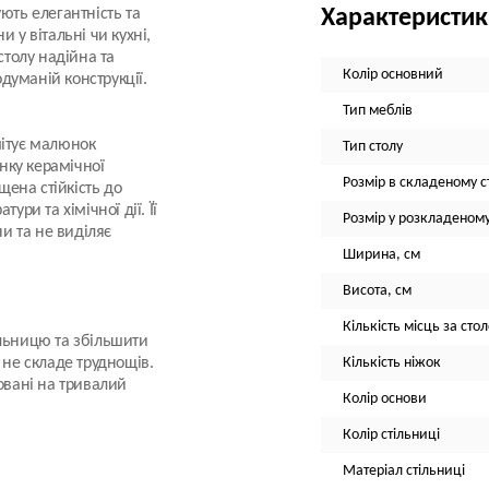
ють елегантність та
Характеристи
 у вітальні чи кухні,
столу надійна та
Колір основний
думаній конструкції.
Тип меблів
ітує малюнок
Тип столу
нку керамічної
Розмір в складеному ст
щена стійкість до
ури та хімічної дії. Її
Розмір у розкладеному
ни та не виділяє
Ширина, см
Висота, см
Кількість місць за сто
ільницю та збільшити
 не складе труднощів.
Кількість ніжок
овані на тривалий
Колір основи
Колір стільниці
Матеріал стільниці