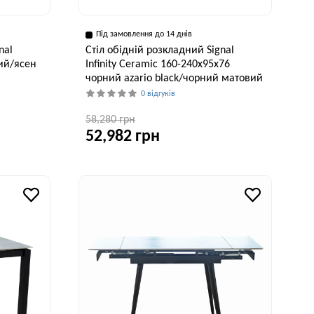
Під замовлення до 14 днів
nal
Стіл обідній розкладний Signal
ий/ясен
Infinity Ceramic 160-240x95x76
чорний azario black/чорний матовий
0 відгуків
58,280 грн
52,982 грн
Висота, см
75 см
Ширина, см
Висота, см
95 см
76 см