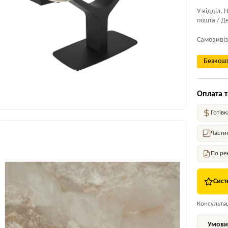
У відділ. 
пошта / Де
Самовивіз
Безкошт
Оплата т
Готівк
Части
По ре
Сист
Консультаці
Умови 