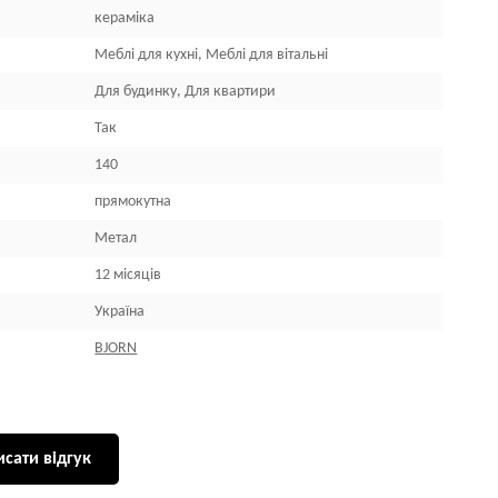
кераміка
Меблі для кухні, Меблі для вітальні
Для будинку, Для квартири
Так
140
прямокутна
Метал
12 місяців
Україна
BJORN
сати відгук