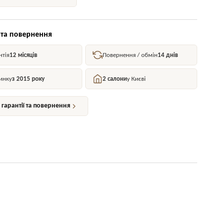
 та повернення
нтія
12 місяців
Повернення / обмін
14 днів
инку
з 2015 року
2 салони
у Києві
гарантії та повернення