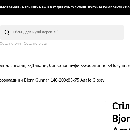
мовлення - напишіть нам в чат для консультації. Купуйте комплекти стіл+
Обідні столи
Обідні стільці
лі для вулиці
Дивани, банкетки, пуфи
Зберігання
Покупця
 розкладний Bjorn Gunnar 140-200х85х75 Agate Glossy
Сті
Bjo