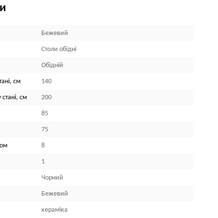
ки
Бежевий
Столи обідні
Обідній
ані, см
140
 стані, см
200
85
75
лом
8
1
Чорний
Бежевий
кераміка