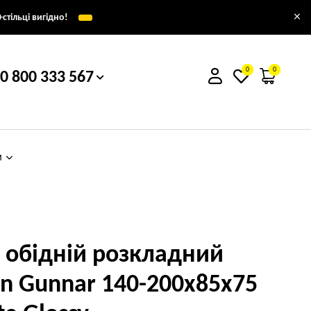
×
стільці вигідно!
0
0
0 800 333 567
м
л обідній розкладний
rn Gunnar 140-200х85х75