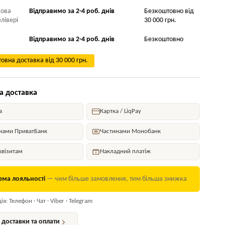
Нова
Відправимо за 2-4 роб. днів
Безкоштовно від
лівері
30 000 грн.
Відправимо за 2-4 роб. днів
Безкоштовно
овна доставка від 30 000 грн.
а доставка
а
Картка / LiqPay
нами ПриватБанк
Частинами Монобанк
квізитам
Накладний платіж
ема лояльності
— чим більше замовлення, тим більша знижка
я: Телефон · Чат · Viber · Telegram
доставки та оплати