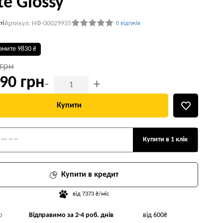
te Glossy
Артикул: НФ-00029935
ті
0 відгуків
омите 9830 ₴
 грн
90 грн
-
+
Купити
Купити в 1 клік
Купити в кредит
від 7373 ₴/міс
р
Відправимо за 2-4 роб. днів
від 600₴