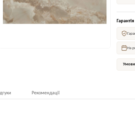
Гарантія
Гара
На р
Умови 
ідгуки
Рекомендації