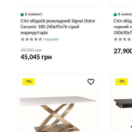
В наявності
В наявно
Стіл обідній розкладний Signal Dolce
Стіл об
Ceramic 180-240x95x76 сірий
чорний м
мармур/горіх
240x90x7
0 відгуків
49,550 грн
27,90
45,045 грн
Ширина, см
Ширина, см
Висота, см
90 см
95 см
76 см
-9%
-9%