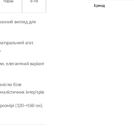
Чорна
6→8
Бренд
часний вигляд для
атуральний агат.
ь
и, елегантний варіант
вністю біле
малістичних інтер'єрів
розмірі (120→160 см),