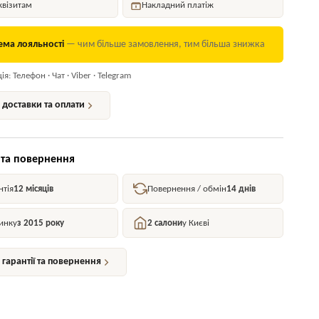
квізитам
Накладний платіж
ема лояльності
— чим більше замовлення, тим більша знижка
я: Телефон · Чат · Viber · Telegram
доставки та оплати
 та повернення
нтія
12 місяців
Повернення / обмін
14 днів
инку
з 2015 року
2 салони
у Києві
гарантії та повернення