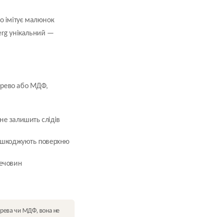
о імітує малюнок
erg унікальний —
ерево або МДФ,
не залишить слідів
пошкоджують поверхню
речовин
ерева чи МДФ, вона не