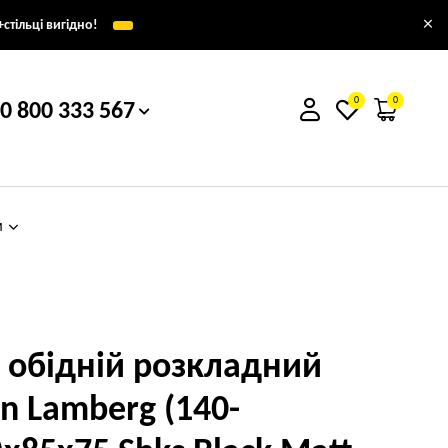
×
стільці вигідно!
0
0
0 800 333 567
м
л обідній розкладний
rn Lamberg (140-