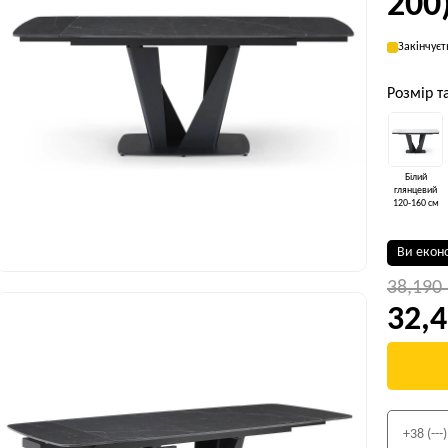
200
Закінчуєт
Розмір т
Білий
глянцевий
120-160 см
Ви екон
38,190
32,4