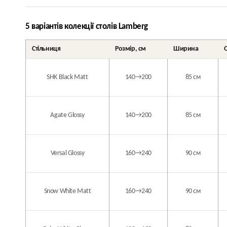
5 варіантів колекції столів Lamberg
Стільниця
Розмір, см
Ширина
SHK Black Matt
140→200
85 см
Agate Glossy
140→200
85 см
Versal Glossy
160→240
90 см
Snow White Matt
160→240
90 см