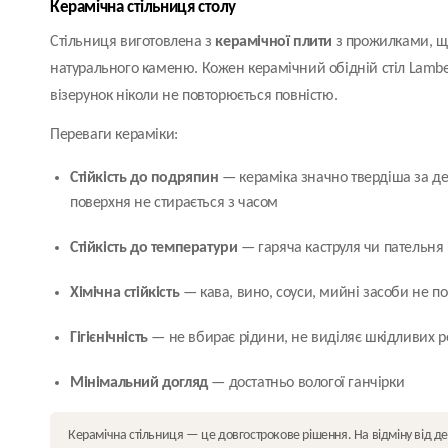
Керамічна стільниця столу
Стільниця виготовлена з
керамічної плити
з прожилками, щ
натурального каменю. Кожен керамічний обідній стіл Lamb
візерунок ніколи не повторюється повністю.
Переваги кераміки:
Стійкість до подряпин
— кераміка значно твердіша за д
поверхня не стирається з часом
Стійкість до температури
— гаряча каструля чи пательня 
Хімічна стійкість
— кава, вино, соуси, мийні засоби не 
Гігієнічність
— не вбирає рідини, не виділяє шкідливих 
Мінімальний догляд
— достатньо вологої ганчірки
Керамічна стільниця — це довгострокове рішення. На відміну від д