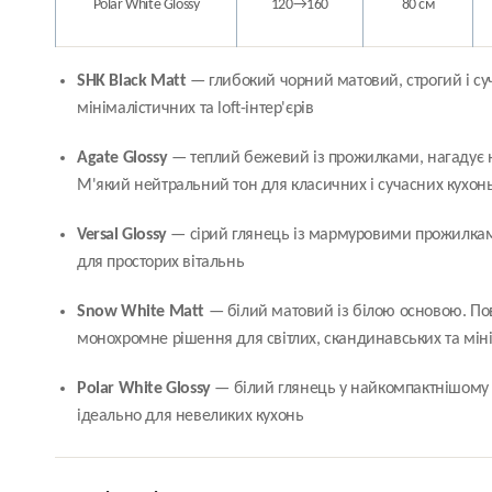
Polar White Glossy
120→160
80 см
SHK Black Matt
— глибокий чорний матовий, строгий і су
мінімалістичних та loft-інтер'єрів
Agate Glossy
— теплий бежевий із прожилками, нагадує н
М'який нейтральний тон для класичних і сучасних кухон
Versal Glossy
— сірий глянець із мармуровими прожилкам
для просторих вітальнь
Snow White Matt
— білий матовий із білою основою. По
монохромне рішення для світлих, скандинавських та міні
Polar White Glossy
— білий глянець у найкомпактнішому 
ідеально для невеликих кухонь