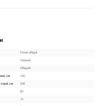
ки
Столи обідні
Чорний
Обідній
ані, см
140
 стані, см
200
85
75