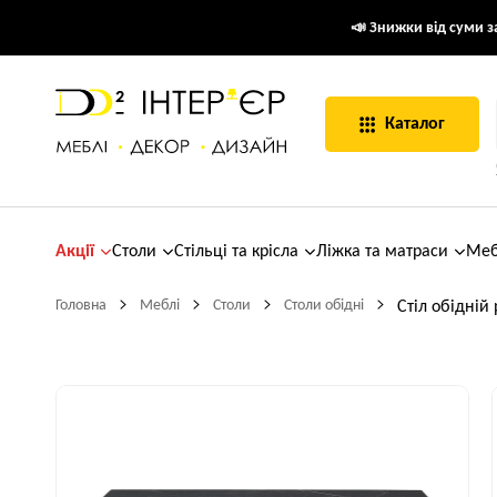
📣 Знижки від суми за
Каталог
Акції
Столи
Стільці та крісла
Ліжка та матраси
Меб
Головна
Меблі
Столи
Столи обідні
Стіл обідній