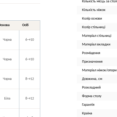
Кількість місць за сто
Кількість ніжок
Колір основи
Основа
Осіб
Колір стільниці
Матеріал стільниці
Чорна
6→10
Матеріал вкладки
Розміщення
Чорна
6→10
Призначення
Матеріал ніжок/опори
Чорна
8→12
Довжина, см
Розкладний
Форма столу
Біла
8→12
Гарантія
Країна