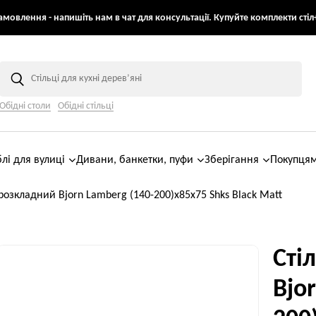
мовлення - напишіть нам в чат для консультації. Купуйте комплекти стіл+
Обідні столи
Обідні стільці
лі для вулиці
Дивани, банкетки, пуфи
Зберігання
Покупця
 розкладний Bjorn Lamberg (140-200)х85х75 Shks Black Matt
Сті
Bjo