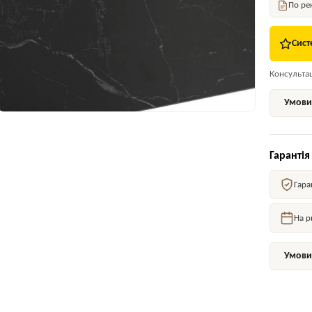
По ре
Сист
Консультаці
Умови 
Гарантія
Гара
На р
Умови 