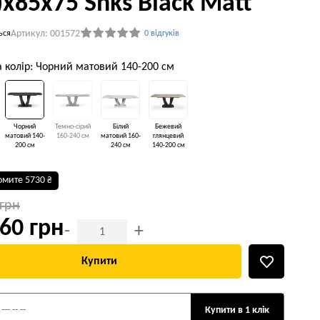
)х85х75 Shks Black Matt
Артикул: 001572
ься
0 відгуків
а колір: Чорний матовий 140-200 см
Чорний
Темно-сірий
Білий
Бежевий
матовий 140-
160-240 см
матовий 160-
глянцевий
200 см
240 см
140-200 см
омите 5730 ₴
 грн
60 грн
-
+
Купити
Купити в 1 клік