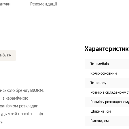
ідгуки
Рекомендації
Характеристи
на
85 см
Тип меблів
Колір основний
Тип столу
їнського бренду
BJORN
.
Розмір в складеному ст
в із керамічною
Розмір у розкладеному
ханізмом розкладки.
Ширина, см
будь-який простір — від
Висота, см
у.