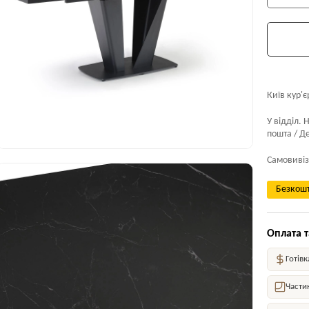
Київ кур'є
У відділ. 
пошта / Де
Самовивіз
Безкошт
Оплата т
Готівк
Части