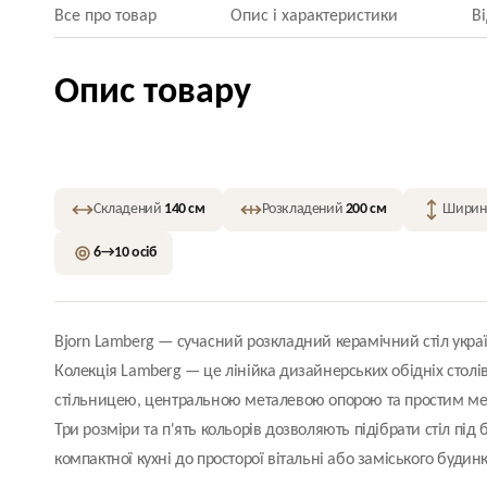
Все про товар
Опис і характеристики
В
Опис товару
Складений
140 см
Розкладений
200 см
Шири
6→10 осіб
Bjorn Lamberg — сучасний розкладний керамічний стіл укра
Колекція Lamberg — це лінійка дизайнерських обідніх столі
стільницею, центральною металевою опорою та простим ме
Три розміри та п'ять кольорів дозволяють підібрати стіл під 
компактної кухні до просторої вітальні або заміського будинк