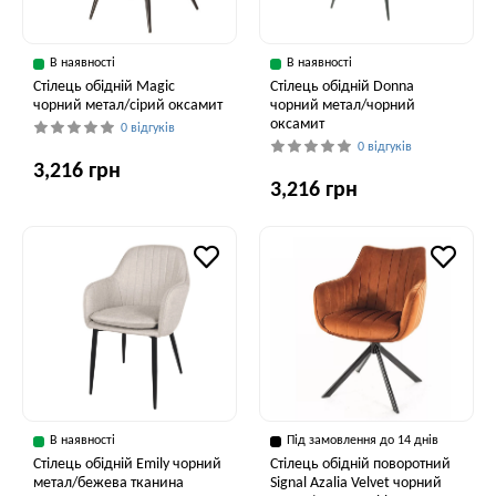
В наявності
В наявності
Стілець обідній Magic
Стілець обідній Donna
чорний метал/сірий оксамит
чорний метал/чорний
оксамит
0 відгуків
0 відгуків
3,216 грн
3,216 грн
В наявності
Під замовлення до 14 днів
Стілець обідній Emily чорний
Стілець обідній поворотний
метал/бежева тканина
Signal Azalia Velvet чорний