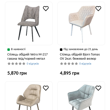
В наявності
Під замовлення до 21 день
Стілець обідній Vetro M-217
Стілець обідній Bjorn Tomas
гавана твід/чорний метал
OV 2кат. бежевий велюр
0 відгуків
0 відгуків
5,870 грн
4,895 грн