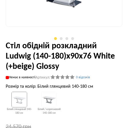
Стіл обідній розкладний
Ludwig (140-180)х90х76 White
(+beige) Glossy
Артикул:
Немає в наявності
0 відгуків
Розмір та колір: Білий глянцевий 140-180 см
Білий глянцевий 140-
Білий / коричневий
180 см
140-180 см
24,570 грн