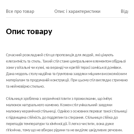
Все про товар
Опис і характеристики
Відгук
Опис товару
Сучасний розкладний стіл це пропозиція для людей, які цінують
елегантність та стиль. Такий стіл стане центральним елементом обідньої
зони у вітальні чи кухні, на веранді чи критій терасі заміської домівки.
Дана модель столу надійна та ґрунтовна завдяки міцним високоякісним
матеріалам та продуманій конструкції. При цьому стіл виглядає стримано
та неймовірно стильно.
Стільниця зроблена з
керамічної плити
з прожилками, що імітує
малюнок натурального каменю. Кожен стіл унікальний завдяки
малюнку керамічної стільниці. Однією з основних переваг такої стільниці
є підвищена стійкість до подряпин та стирання. Стільниця стійка до
перепадів температури та хімічної дії. Її легко чистити, вона дуже
гігієнічна, тому що не вбирає рідини та не виділяє шкідливих речовин.