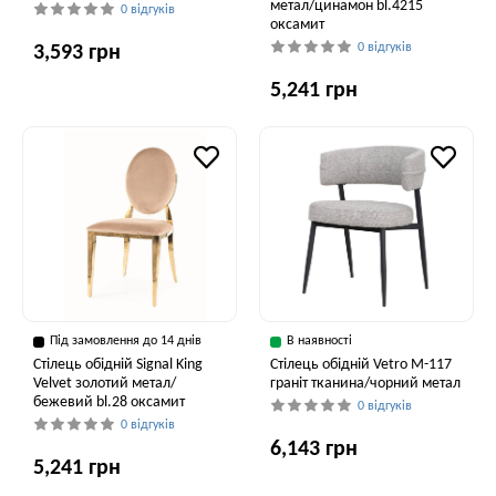
метал/цинамон bl.4215
0 відгуків
оксамит
0 відгуків
3,593 грн
5,241 грн
Під замовлення до 14 днів
В наявності
Стілець обідній Signal King
Стілець обідній Vetro M-117
Velvet золотий метал/
граніт тканина/чорний метал
бежевий bl.28 оксамит
0 відгуків
0 відгуків
6,143 грн
5,241 грн