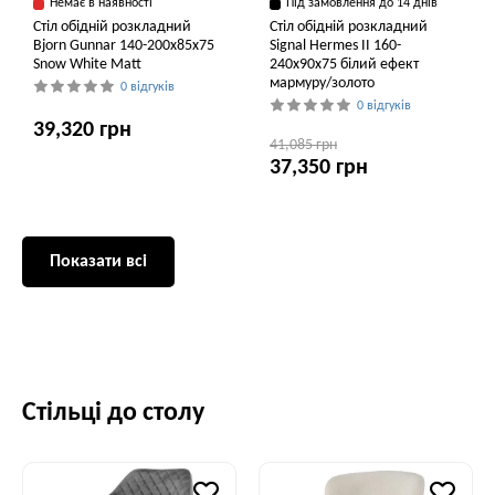
Немає в наявності
Під замовлення до 14 днів
Стіл обідній розкладний
Стіл обідній розкладний
Bjorn Gunnar 140-200х85х75
Signal Hermes II 160-
Snow White Matt
240x90x75 білий ефект
мармуру/золото
0 відгуків
0 відгуків
39,320 грн
41,085 грн
37,350 грн
Показати всі
Стільці до столу