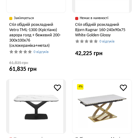
Закінчується
Немає в наявності
Стіл обідній розкладний
Стіл обідній розкладний
Vetro TML-1300 (Крістіано)
Bjorn Ragnar 160-240х90х75
аврора голд + бежевий 200-
White Golden Glossy
300x100x76
0 відгуків
(склокераміка+метал)
0 відгуків
42,225 грн
61,835 грн
61,835 грн
-9%