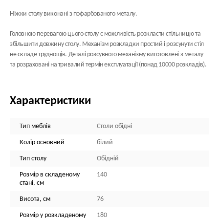
Ніжки столу виконані з пофарбованого металу.
Головною перевагою цього столу є можливість розкласти стільницю та
збільшити довжину столу. Механізм розкладки простий і розсунути стіл
не складе труднощів. Деталі розсувного механізму виготовлені з металу
та розраховані на тривалий термін експлуатації (понад 10000 розкладів).
Характеристики
Тип меблів
Столи обідні
Колір основний
білий
Тип столу
Обідній
Розмір в складеному
140
стані, см
Висота, см
76
Розмір у розкладеному
180