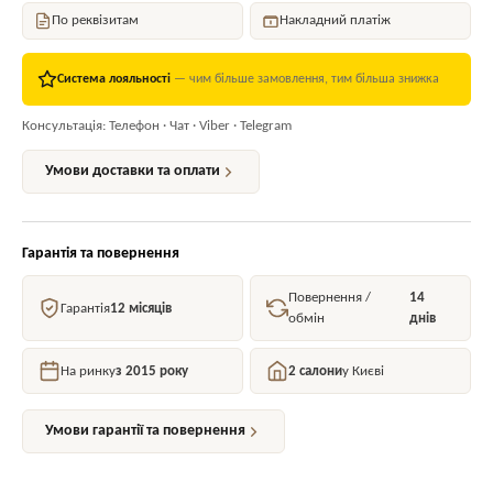
По реквізитам
Накладний платіж
Система лояльності
— чим більше замовлення, тим більша знижка
Консультація: Телефон · Чат · Viber · Telegram
Умови доставки та оплати
Гарантія та повернення
Повернення /
14
Гарантія
12 місяців
обмін
днів
На ринку
з 2015 року
2 салони
у Києві
Умови гарантії та повернення