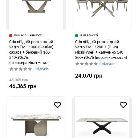
Немає в наявності
В наявності
Стіл обідній розкладний
Стіл обідній розкладний
Vetro ТМL-1000 (Феліче)
Vetro TML-1200-1 (Піно)
сахара + бежевий 160-
містік грей + капучино 140-
240x90x76
200x90x76 (кераміка+метал)
(склокераміка+метал)
0 відгуків
0 відгуків
24,070 грн
46,365 грн
46,365 грн