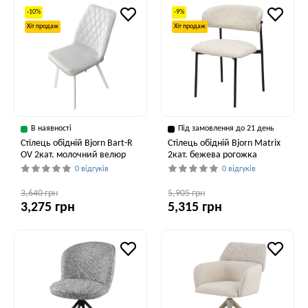
-10%
-9%
Хіт продаж
Хіт продаж
В наявності
Під замовлення до 21 день
Стілець обідній Bjorn Bart-R
Стілець обідній Bjorn Matrix
OV 2кат. молочний велюр
2кат. бежева рогожка
0 відгуків
0 відгуків
3,640 грн
5,905 грн
3,275 грн
5,315 грн