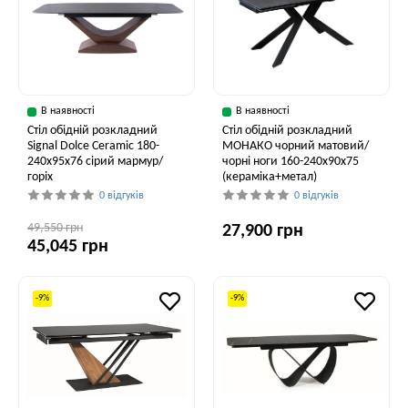
В наявності
В наявності
Стіл обідній розкладний
Стіл обідній розкладний
Signal Dolce Ceramic 180-
МОНАКО чорний матовий/
240x95x76 сірий мармур/
чорні ноги 160-240x90x75
горіх
(кераміка+метал)
0 відгуків
0 відгуків
49,550 грн
27,900 грн
45,045 грн
-9%
-9%