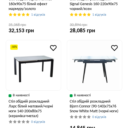
160x90x75 білий ефект
Signal Genesis 160-220x90x75
мармуру/золото
чорний/ясен
1 відгуків
1 відгуків
35,368 грн
30,894 грн
32,153 грн
28,085 грн
-10%
В наявності
В наявності
Стіл обідній розкладний
Стіл обідній розкладний
Ларс білий матовий/чорні
Bjorn Connor (90-140)х75х76
ноги 140-200x80x75
Snow White Matt (чорні ноги)
(кераміка+метал)
0 відгуків
0 відгуків