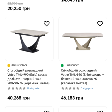
14,845 грн
22,500 грн
20,250 грн
Закінчується
В наявності
Стіл обідній розкладний
Стіл обідній розкладний
Vetro TML-990 (Еліо) крема
Vetro ТМL-990 (Еліо) сахара +
делікато + чорний 140-
бежевий 140-200x90x76
200x90x76 (кераміка+метал)
(кераміка+метал)
0 відгуків
0 відгуків
40,268 грн
46,183 грн