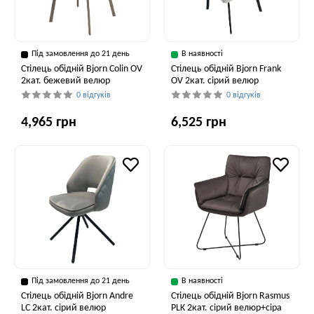
Під замовлення до 21 день
В наявності
Стілець обідній Bjorn Colin OV
Стілець обідній Bjorn Frank
2кат. бежевий велюр
OV 2кат. сірий велюр
0 відгуків
0 відгуків
4,965 грн
6,525 грн
Під замовлення до 21 день
В наявності
Стілець обідній Bjorn Andre
Стілець обідній Bjorn Rasmus
LC 2кат. сірий велюр
PLK 2кат. сірий велюр+сіра