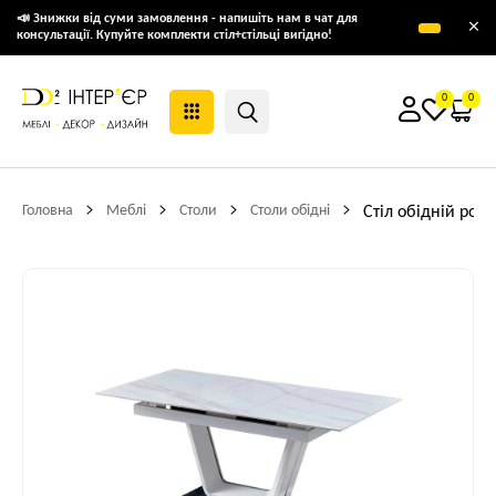
📣 Знижки від суми замовлення - напишіть нам в чат для
×
консультації. Купуйте комплекти стіл+стільці вигідно!
0
0
Головна
Меблі
Столи
Столи обідні
Стіл обідній розк