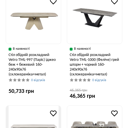
В наявності
В наявності
Стіл обідній розкладний
Стіл обідній розкладний
Vetro ТМL-997 (Паріс) іджео
Vetro ТМL-1000 (Феліче) грей
беж + бежевий 160-
шторм + чорний 160-
240x90x76
240x90x76
(склокераміка+метал)
(склокераміка+метал)
0 відгуків
0 відгуків
46,365 грн
50,733 грн
46,365 грн