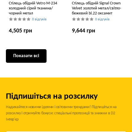
Стілець обідній Vetro M-234
Стілець обідній Signal Crown
холодний сірий тканина/
Velvet золотий метал/світло-
чорний метал
бежевий bl.22 оксамит
0 відгуків
0 відгуків
4,505 грн
9,644 грн
Показати всі
Підпишіться на розсилку
Надихайтеся новими ідеями і світовими трендами! Підпишіться на
розсилку і отримуйте бонуси: спеціальні пропозиції та знижки в D2
Інтер'єр