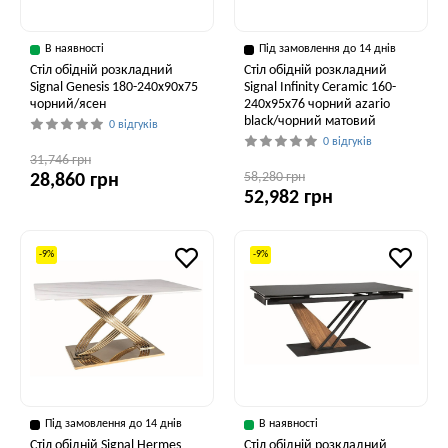
В наявності
Під замовлення до 14 днів
Стіл обідній розкладний
Стіл обідній розкладний
Signal Genesis 180-240x90x75
Signal Infinity Ceramic 160-
чорний/ясен
240x95x76 чорний azario
black/чорний матовий
0 відгуків
0 відгуків
31,746 грн
58,280 грн
28,860 грн
52,982 грн
-9%
-9%
Під замовлення до 14 днів
В наявності
Стіл обідній Signal Hermes
Стіл обідній розкладний