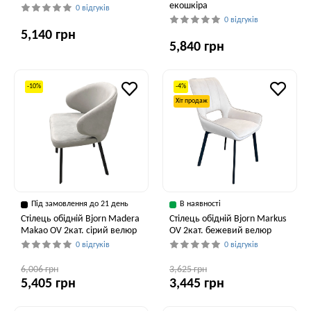
екошкіра
0 відгуків
0 відгуків
5,140 грн
5,840 грн
-10%
-4%
Хіт продаж
Під замовлення до 21 день
В наявності
Стілець обідній Bjorn Madera
Стілець обідній Bjorn Markus
Makao OV 2кат. сірий велюр
OV 2кат. бежевий велюр
0 відгуків
0 відгуків
6,006 грн
3,625 грн
5,405 грн
3,445 грн