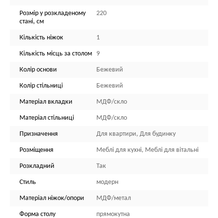
Розмір у розкладеному
220
стані, см
Кількість ніжок
1
Кількість місць за столом
9
Колір основи
Бежевий
Колір стільниці
Бежевий
Матеріал вкладки
МДФ/скло
Матеріал стільниці
МДФ/скло
Призначення
Для квартири, Для будинку
Розміщення
Меблі для кухні, Меблі для вітальні
Розкладний
Так
Стиль
модерн
Матеріал ніжок/опори
МДФ/метал
Форма столу
прямокутна