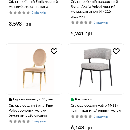
Стілець обідній Emily чорний
Стілець обідній поворотний
метал/бежева тканина
Signal Azalia Velvet чорний
метал/цинамон bl.4215
0 відгуків
оксамит
0 відгуків
3,593 грн
5,241 грн
Під замовлення до 14 днів
В наявності
Стілець обідній Signal King
Стілець обідній Vetro M-117
Velvet золотий метал/
граніт тканина/чорний метал
бежевий bl.28 оксамит
0 відгуків
0 відгуків
6,143 грн