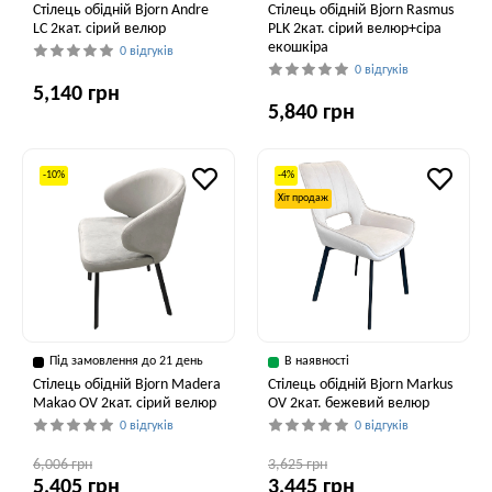
Стілець обідній Bjorn Andre
Стілець обідній Bjorn Rasmus
LC 2кат. сірий велюр
PLK 2кат. сірий велюр+сіра
екошкіра
0 відгуків
0 відгуків
5,140 грн
5,840 грн
-10%
-4%
Хіт продаж
Під замовлення до 21 день
В наявності
Стілець обідній Bjorn Madera
Стілець обідній Bjorn Markus
Makao OV 2кат. сірий велюр
OV 2кат. бежевий велюр
0 відгуків
0 відгуків
6,006 грн
3,625 грн
5,405 грн
3,445 грн