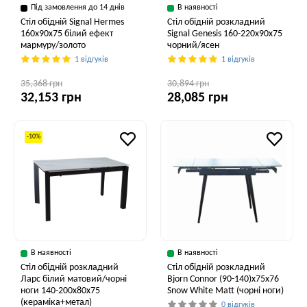
Під замовлення до 14 днів
В наявності
Стіл обідній Signal Hermes
Стіл обідній розкладний
160x90x75 білий ефект
Signal Genesis 160-220x90x75
мармуру/золото
чорний/ясен
1 відгуків
1 відгуків
35,368 грн
30,894 грн
32,153 грн
28,085 грн
-10%
В наявності
В наявності
Стіл обідній розкладний
Стіл обідній розкладний
Ларс білий матовий/чорні
Bjorn Connor (90-140)х75х76
ноги 140-200x80x75
Snow White Matt (чорні ноги)
(кераміка+метал)
0 відгуків