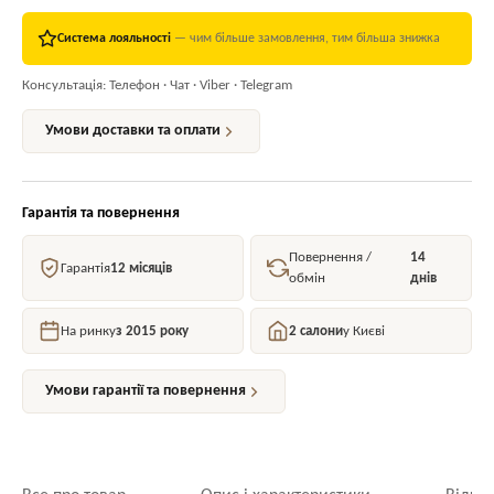
Система лояльності
— чим більше замовлення, тим більша знижка
Консультація: Телефон · Чат · Viber · Telegram
Умови доставки та оплати
Гарантія та повернення
Повернення /
14
Гарантія
12 місяців
обмін
днів
На ринку
з 2015 року
2 салони
у Києві
Умови гарантії та повернення