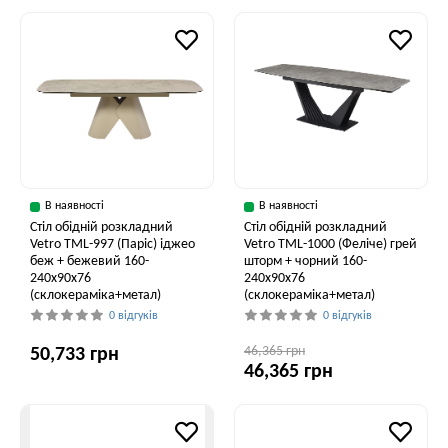
В наявності
В наявності
Стіл обідній розкладний
Стіл обідній розкладний
Vetro ТМL-997 (Паріс) іджео
Vetro ТМL-1000 (Феліче) грей
беж + бежевий 160-
шторм + чорний 160-
240x90x76
240x90x76
(склокераміка+метал)
(склокераміка+метал)
0 відгуків
0 відгуків
46,365 грн
50,733 грн
46,365 грн