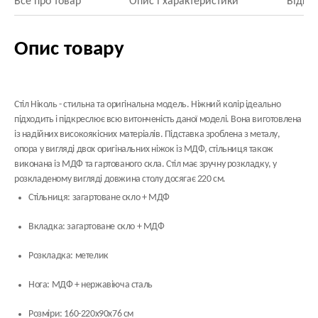
Все про товар
Опис і характеристики
Відгук
Опис товару
Стіл Ніколь - стильна та оригінальна модель. Ніжний колір ідеально
підходить і підкреслює всю витонченість даної моделі. Вона виготовлена
із надійних високоякісних матеріалів. Підставка зроблена з
металу,
опора у вигляді двох оригінальних ніжок із МДФ, стільниця також
виконана із
МДФ та гартованого скла
. Стіл має зручну розкладку, у
розкладеному вигляді довжина столу досягає 220 см.
Стільниця: загартоване скло + МДФ
Вкладка: загартоване скло + МДФ
Розкладка: метелик
Нога: МДФ + нержавіюча сталь
Розміри: 160-220x90x76 см