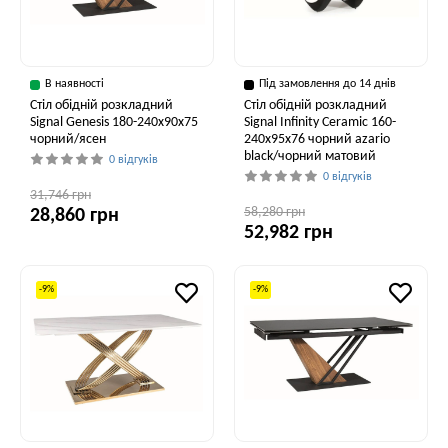
В наявності
Під замовлення до 14 днів
Стіл обідній розкладний
Стіл обідній розкладний
Signal Genesis 180-240x90x75
Signal Infinity Ceramic 160-
чорний/ясен
240x95x76 чорний azario
black/чорний матовий
0 відгуків
0 відгуків
31,746 грн
58,280 грн
28,860 грн
52,982 грн
-9%
-9%