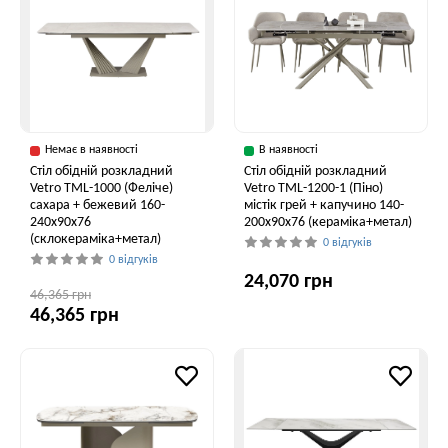
Немає в наявності
В наявності
Стіл обідній розкладний
Стіл обідній розкладний
Vetro ТМL-1000 (Феліче)
Vetro TML-1200-1 (Піно)
сахара + бежевий 160-
містік грей + капучино 140-
240x90x76
200x90x76 (кераміка+метал)
(склокераміка+метал)
0 відгуків
0 відгуків
24,070 грн
46,365 грн
46,365 грн