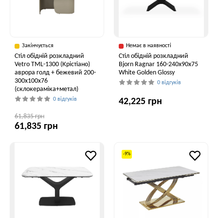
Закінчується
Немає в наявності
Стіл обідній розкладний
Стіл обідній розкладний
Vetro TML-1300 (Крістіано)
Bjorn Ragnar 160-240х90х75
аврора голд + бежевий 200-
White Golden Glossy
300x100x76
0 відгуків
(склокераміка+метал)
0 відгуків
42,225 грн
61,835 грн
61,835 грн
-9%