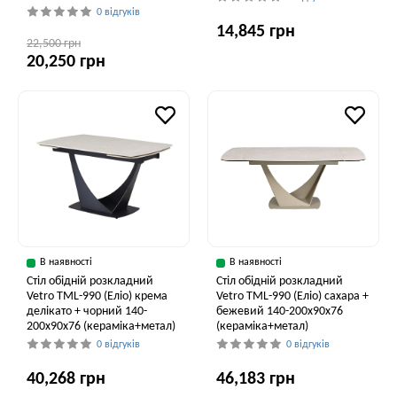
0 відгуків
14,845 грн
22,500 грн
20,250 грн
В наявності
В наявності
Стіл обідній розкладний
Стіл обідній розкладний
Vetro TML-990 (Еліо) крема
Vetro ТМL-990 (Еліо) сахара +
делікато + чорний 140-
бежевий 140-200x90x76
200x90x76 (кераміка+метал)
(кераміка+метал)
0 відгуків
0 відгуків
40,268 грн
46,183 грн