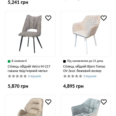
5,241 грн
В наявності
Під замовлення до 21 день
Стілець обідній Vetro M-217
Стілець обідній Bjorn Tomas
гавана твід/чорний метал
OV 2кат. бежевий велюр
0 відгуків
0 відгуків
5,870 грн
4,895 грн