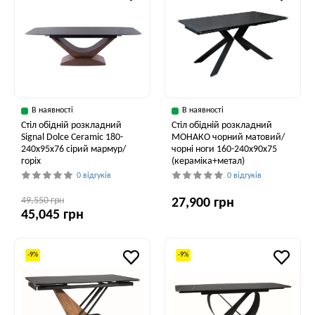
В наявності
В наявності
Стіл обідній розкладний
Стіл обідній розкладний
Signal Dolce Ceramic 180-
МОНАКО чорний матовий/
240x95x76 сірий мармур/
чорні ноги 160-240x90x75
горіх
(кераміка+метал)
0 відгуків
0 відгуків
49,550 грн
27,900 грн
45,045 грн
-9%
-9%