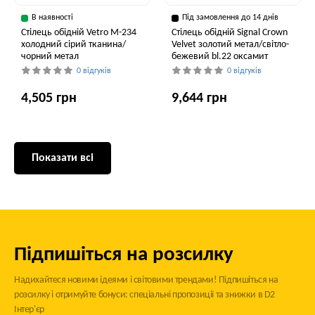
В наявності
Під замовлення до 14 днів
Стілець обідній Vetro M-234
Стілець обідній Signal Crown
холодний сірий тканина/
Velvet золотий метал/світло-
чорний метал
бежевий bl.22 оксамит
0 відгуків
0 відгуків
4,505 грн
9,644 грн
Показати всі
Підпишіться на розсилку
Надихайтеся новими ідеями і світовими трендами! Підпишіться на
розсилку і отримуйте бонуси: спеціальні пропозиції та знижки в D2
Інтер'єр