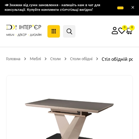
📣 Знижки від суми замовлення - напишіть нам в чат для
×
консультації. Купуйте комплекти стіл+стільці вигідно!
0
0
Головна
Меблі
Столи
Столи обідні
Стіл обідній ро