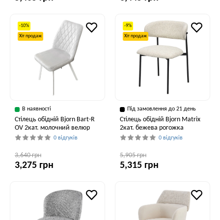
-10%
-9%
Хіт продаж
Хіт продаж
В наявності
Під замовлення до 21 день
Стілець обідній Bjorn Bart-R
Стілець обідній Bjorn Matrix
OV 2кат. молочний велюр
2кат. бежева рогожка
0 відгуків
0 відгуків
3,640 грн
5,905 грн
3,275 грн
5,315 грн