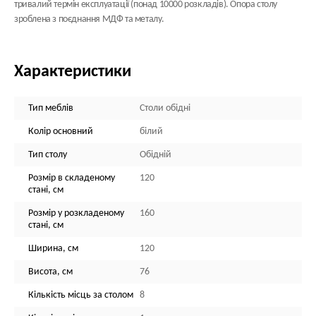
тривалий термін експлуатації (понад 10000 розкладів). Опора столу
зроблена з поєднання МДФ та металу.
Характеристики
Тип меблів
Столи обідні
Колір основний
білий
Тип столу
Обідній
Розмір в складеному
120
стані, см
Розмір у розкладеному
160
стані, см
Ширина, см
120
Висота, см
76
Кількість місць за столом
8