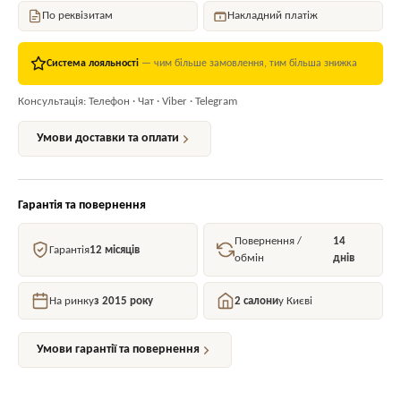
По реквізитам
Накладний платіж
Система лояльності
— чим більше замовлення, тим більша знижка
Консультація: Телефон · Чат · Viber · Telegram
Умови доставки та оплати
Гарантія та повернення
Повернення /
14
Гарантія
12 місяців
обмін
днів
На ринку
з 2015 року
2 салони
у Києві
Умови гарантії та повернення