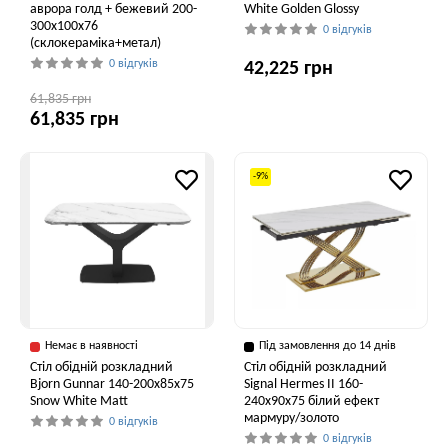
аврора голд + бежевий 200-
White Golden Glossy
300x100x76
0 відгуків
(склокераміка+метал)
0 відгуків
42,225 грн
61,835 грн
61,835 грн
-9%
Немає в наявності
Під замовлення до 14 днів
Стіл обідній розкладний
Стіл обідній розкладний
Bjorn Gunnar 140-200х85х75
Signal Hermes II 160-
Snow White Matt
240x90x75 білий ефект
мармуру/золото
0 відгуків
0 відгуків