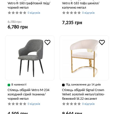
Vetro R-160 графітовий твід/
Vetro R-165 тофу шенілл/
чорний метал
капучино метал
0 відгуків
0 відгуків
6,780 грн
7,235 грн
6,780 грн
В наявності
Під замовлення до 14 днів
Стілець обідній Vetro M-234
Стілець обідній Signal Crown
холодний сірий тканина/
Velvet золотий метал/світло-
чорний метал
бежевий bl.22 оксамит
0 відгуків
0 відгуків