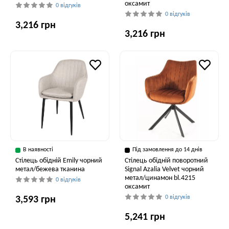
оксамит
0 відгуків
0 відгуків
3,216 грн
3,216 грн
В наявності
Під замовлення до 14 днів
Стілець обідній Emily чорний
Стілець обідній поворотний
метал/бежева тканина
Signal Azalia Velvet чорний
метал/цинамон bl.4215
0 відгуків
оксамит
0 відгуків
3,593 грн
5,241 грн