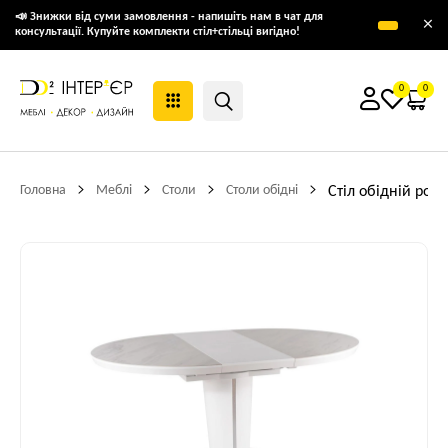
📣 Знижки від суми замовлення - напишіть нам в чат для
×
консультації. Купуйте комплекти стіл+стільці вигідно!
0
0
Головна
Меблі
Столи
Столи обідні
Стіл обідній роз