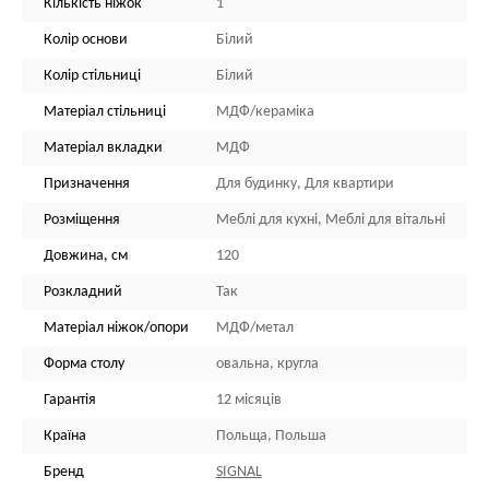
Кількість ніжок
1
Колір основи
Білий
Колір стільниці
Білий
Матеріал стільниці
МДФ/кераміка
Матеріал вкладки
МДФ
Призначення
Для будинку, Для квартири
Розміщення
Меблі для кухні, Меблі для вітальні
Довжина, см
120
Розкладний
Так
Матеріал ніжок/опори
МДФ/метал
Форма столу
овальна, кругла
Гарантія
12 місяців
Країна
Польща, Польша
Бренд
SIGNAL