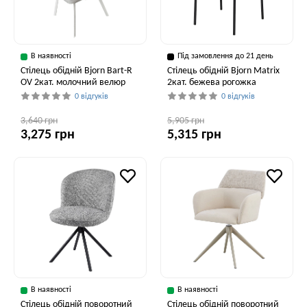
В наявності
Під замовлення до 21 день
Стілець обідній Bjorn Bart-R
Стілець обідній Bjorn Matrix
OV 2кат. молочний велюр
2кат. бежева рогожка
0 відгуків
0 відгуків
3,640 грн
5,905 грн
3,275 грн
5,315 грн
В наявності
В наявності
Стілець обідній поворотний
Стілець обідній поворотний