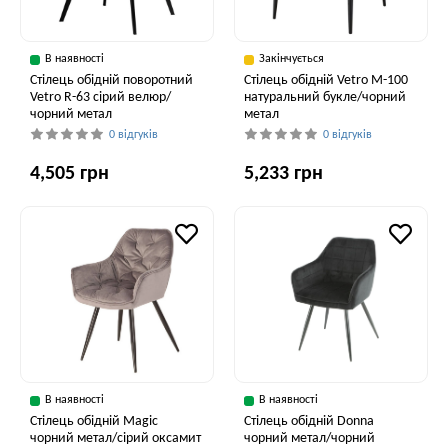
В наявності
Закінчується
Стілець обідній поворотний
Стілець обідній Vetro M-100
Vetro R-63 сірий велюр/
натуральний букле/чорний
чорний метал
метал
0 відгуків
0 відгуків
4,505 грн
5,233 грн
В наявності
В наявності
Стілець обідній Magic
Стілець обідній Donna
чорний метал/сірий оксамит
чорний метал/чорний