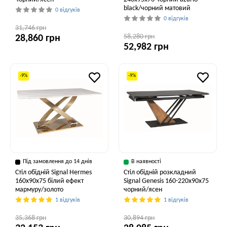
black/чорний матовий
0 відгуків
0 відгуків
31,746 грн
58,280 грн
28,860 грн
52,982 грн
-9%
-9%
Під замовлення до 14 днів
В наявності
Стіл обідній Signal Hermes
Стіл обідній розкладний
160x90x75 білий ефект
Signal Genesis 160-220x90x75
мармуру/золото
чорний/ясен
1 відгуків
1 відгуків
35,368 грн
30,894 грн