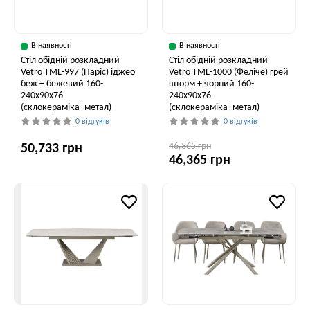
В наявності
В наявності
Стіл обідній розкладний
Стіл обідній розкладний
Vetro ТМL-997 (Паріс) іджео
Vetro ТМL-1000 (Феліче) грей
беж + бежевий 160-
шторм + чорний 160-
240x90x76
240x90x76
(склокераміка+метал)
(склокераміка+метал)
0 відгуків
0 відгуків
46,365 грн
50,733 грн
46,365 грн