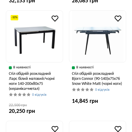
32,153 грн
28,085 грн
-10%
В наявності
В наявності
Стіл обідній розкладний
Стіл обідній розкладний
Ларс білий матовий/чорні
Bjorn Connor (90-140)х75х76
ноги 140-200x80x75
Snow White Matt (чорні ноги)
(кераміка+метал)
0 відгуків
0 відгуків
14,845 грн
22,500 грн
20,250 грн