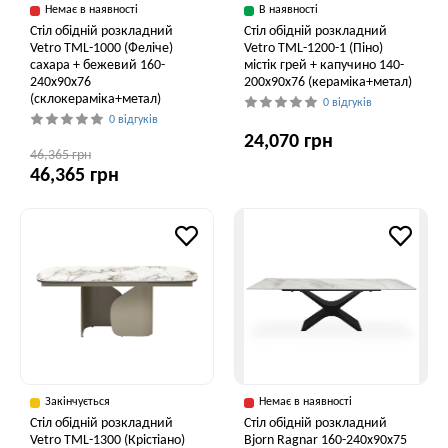
Немає в наявності
В наявності
Стіл обідній розкладний
Стіл обідній розкладний
Vetro ТМL-1000 (Феліче)
Vetro TML-1200-1 (Піно)
сахара + бежевий 160-
містік грей + капучино 140-
240x90x76
200x90x76 (кераміка+метал)
(склокераміка+метал)
0 відгуків
0 відгуків
24,070 грн
46,365 грн
46,365 грн
Закінчується
Немає в наявності
Стіл обідній розкладний
Стіл обідній розкладний
Vetro TML-1300 (Крістіано)
Bjorn Ragnar 160-240х90х75