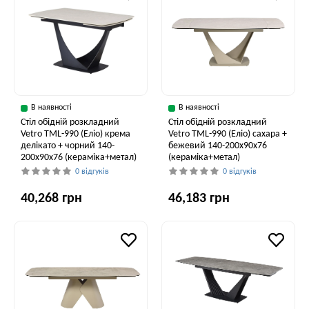
В наявності
В наявності
Стіл обідній розкладний
Стіл обідній розкладний
Vetro TML-990 (Еліо) крема
Vetro ТМL-990 (Еліо) сахара +
делікато + чорний 140-
бежевий 140-200x90x76
200x90x76 (кераміка+метал)
(кераміка+метал)
0 відгуків
0 відгуків
40,268 грн
46,183 грн