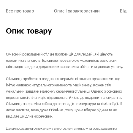
Все про товар
Опис і характеристики
Відгук
Опис товару
Сучасний розкладний стіл це пропозиція для людей, які цінують
елегантність та стиль. Головною перевагою є можливість розкласти
стільницю завдяки додатковим вставкам та збільшити довжину столу.
Стільниця зроблена з поєднання
керамічної плити
з прожилками, що
імітує малюнок натурального каменю та МДФ знизу. Кожен стіл
унікальний завдяки малюнку керамічної стільниці. Однією з основних
переваг такої стільниці є підвищена стійкість до подряпин та стирання.
Стільниця з кераміки стійка до перепадів температури та хімічної дії. Її
легко чистити, вона дуже гігієнічна, тому що не вбирає рідини та не
виділяє шкідливих речовин.
Деталі розсувного механізму виготовлені з металу та розраховані на