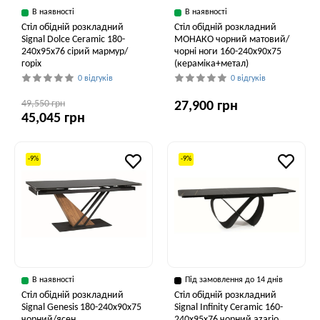
В наявності
В наявності
Стіл обідній розкладний
Стіл обідній розкладний
Signal Dolce Ceramic 180-
МОНАКО чорний матовий/
240x95x76 сірий мармур/
чорні ноги 160-240x90x75
горіх
(кераміка+метал)
0 відгуків
0 відгуків
49,550 грн
27,900 грн
45,045 грн
-9%
-9%
В наявності
Під замовлення до 14 днів
Стіл обідній розкладний
Стіл обідній розкладний
Signal Genesis 180-240x90x75
Signal Infinity Ceramic 160-
чорний/ясен
240x95x76 чорний azario