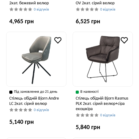
2кат. бежевий велюр
OV 2кат. сірий велюр
0 відгуків
0 відгуків
4,965 грн
6,525 грн
Під замовлення до 21 день
В наявності
Стілець обідній Bjorn Andre
Стілець обідній Bjorn Rasmus
LC 2кат. сірий велюр
PLK 2кат. сірий велюр+сіра
екошкіра
0 відгуків
0 відгуків
5,140 грн
5,840 грн