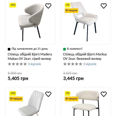
-10%
-4%
Хіт продаж
Під замовлення до 21 день
В наявності
Стілець обідній Bjorn Madera
Стілець обідній Bjorn Markus
Makao OV 2кат. сірий велюр
OV 2кат. бежевий велюр
0 відгуків
0 відгуків
6,006 грн
3,625 грн
5,405 грн
3,445 грн
-10%
-9%
Хіт продаж
Хіт продаж