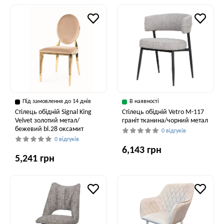
Під замовлення до 14 днів
В наявності
Стілець обідній Signal King
Стілець обідній Vetro M-117
Velvet золотий метал/
граніт тканина/чорний метал
бежевий bl.28 оксамит
0 відгуків
0 відгуків
6,143 грн
5,241 грн