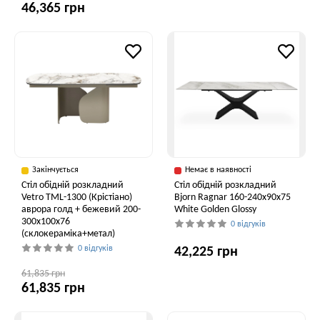
46,365 грн
Закінчується
Немає в наявності
Стіл обідній розкладний
Стіл обідній розкладний
Vetro TML-1300 (Крістіано)
Bjorn Ragnar 160-240х90х75
аврора голд + бежевий 200-
White Golden Glossy
300x100x76
0 відгуків
(склокераміка+метал)
0 відгуків
42,225 грн
61,835 грн
61,835 грн