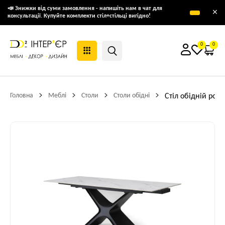
📣 Знижки від суми замовлення - напишіть нам в чат для
×
консультації. Купуйте комплекти стіл+стільці вигідно!
0
0
Головна
Меблі
Столи
Столи обідні
Стіл обідній роз