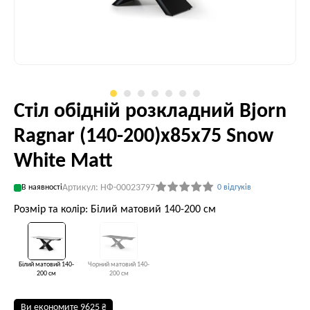
Стіл обідній розкладний Bjorn
Ragnar (140-200)х85х75 Snow
White Matt
Артикул: НФ-00023797
В наявності
0 відгуків
Розмір та колір: Білий матовий 140-200 см
Білий матовий 140-
Чорний матовий 140-
200 см
200 см
Ви економите 9625 ₴