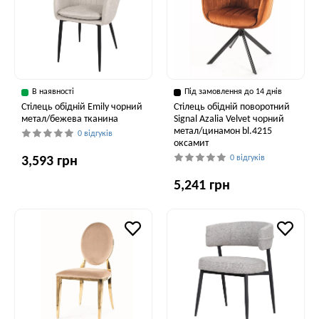
В наявності
Під замовлення до 14 днів
Стілець обідній Emily чорний
Стілець обідній поворотний
метал/бежева тканина
Signal Azalia Velvet чорний
метал/цинамон bl.4215
0 відгуків
оксамит
0 відгуків
3,593 грн
5,241 грн