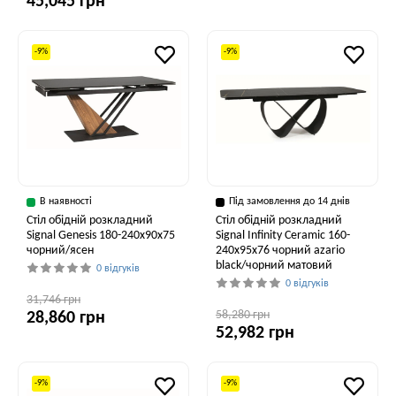
45,045 грн
-9%
-9%
В наявності
Під замовлення до 14 днів
Стіл обідній розкладний
Стіл обідній розкладний
Signal Genesis 180-240x90x75
Signal Infinity Ceramic 160-
чорний/ясен
240x95x76 чорний azario
black/чорний матовий
0 відгуків
0 відгуків
31,746 грн
58,280 грн
28,860 грн
52,982 грн
-9%
-9%