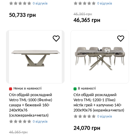
0 відгуків
0 відгуків
46,365 грн
50,733 грн
46,365 грн
Немає в наявності
В наявності
Стіл обідній розкладний
Стіл обідній розкладний
Vetro ТМL-1000 (Феліче)
Vetro TML-1200-1 (Піно)
сахара + бежевий 160-
містік грей + капучино 140-
240x90x76
200x90x76 (кераміка+метал)
(склокераміка+метал)
0 відгуків
0 відгуків
24,070 грн
46,365 грн