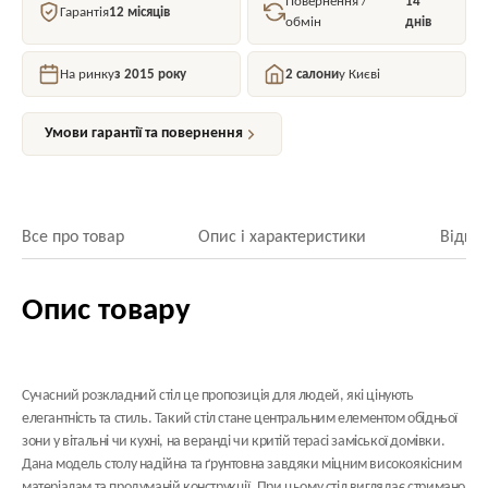
Повернення /
14
Гарантія
12 місяців
обмін
днів
На ринку
з 2015 року
2 салони
у Києві
Умови гарантії та повернення
Все про товар
Опис і характеристики
Відгук
Опис товару
Сучасний розкладний стіл це пропозиція для людей, які цінують
елегантність та стиль. Такий стіл стане центральним елементом обідньої
зони у вітальні чи кухні, на веранді чи критій терасі заміської домівки.
Дана модель столу надійна та ґрунтовна завдяки міцним високоякісним
матеріалам та продуманій конструкції. При цьому стіл виглядає стримано