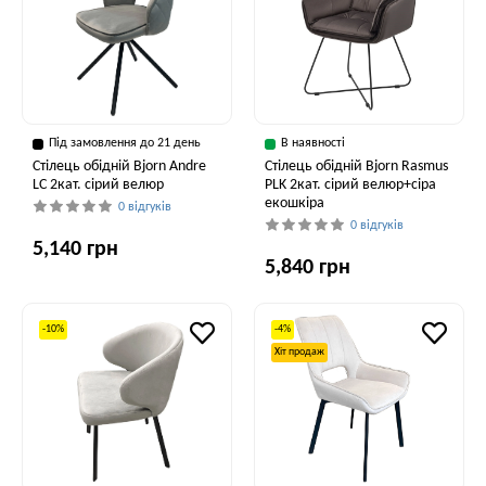
Під замовлення до 21 день
В наявності
Стілець обідній Bjorn Andre
Стілець обідній Bjorn Rasmus
LC 2кат. сірий велюр
PLK 2кат. сірий велюр+сіра
екошкіра
0 відгуків
0 відгуків
5,140 грн
5,840 грн
-10%
-4%
Хіт продаж