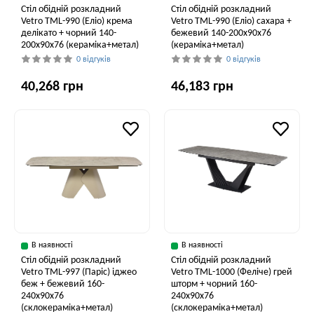
Стіл обідній розкладний
Стіл обідній розкладний
Vetro TML-990 (Еліо) крема
Vetro ТМL-990 (Еліо) сахара +
делікато + чорний 140-
бежевий 140-200x90x76
200x90x76 (кераміка+метал)
(кераміка+метал)
0 відгуків
0 відгуків
40,268 грн
46,183 грн
В наявності
В наявності
Стіл обідній розкладний
Стіл обідній розкладний
Vetro ТМL-997 (Паріс) іджео
Vetro ТМL-1000 (Феліче) грей
беж + бежевий 160-
шторм + чорний 160-
240x90x76
240x90x76
(склокераміка+метал)
(склокераміка+метал)