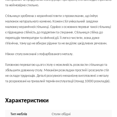
та неймовірно стильно.
Стільниця зроблена з
керамічної плити
з прожилками, що імітує
малюнок натурального каменю. Кожен стіл унікальний завдяки
малюнку керамічної стільниці. Однією з основних переваг такої стільниці
є підвищена стійкість до подряпин та стирання. Стільниця стійка до
перепадів температури та хімічної дії. Її легко чистити, вона дуже
гігієнічна, тому що не вбирає рідини та не виділяє шкідливих речовин.
Ніжки столу виконані з пофарбованого металу.
Головною перевагою цього столу є можливість розкласти стільницю та
збільшити довжину столу. Механізм розкладки простий і розсунути стіл
не складе труднощів. Деталі розсувного механізму виготовлені з металу
та розраховані на тривалий термін експлуатації (понад 10000 розкладів).
Характеристики
Тип меблів
Столи обідні