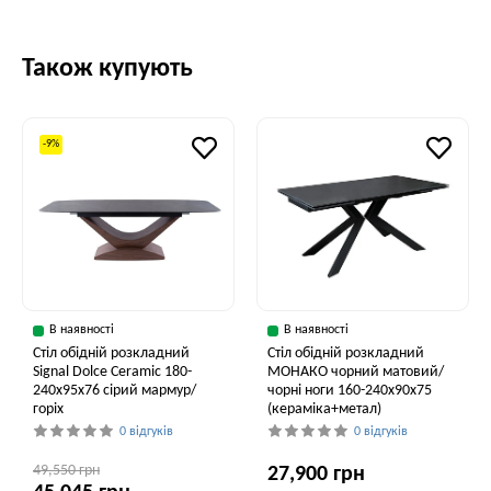
Також купують
-9%
В наявності
В наявності
Стіл обідній розкладний
Стіл обідній розкладний
Signal Dolce Ceramic 180-
МОНАКО чорний матовий/
240x95x76 сірий мармур/
чорні ноги 160-240x90x75
горіх
(кераміка+метал)
0 відгуків
0 відгуків
49,550 грн
27,900 грн