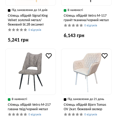
Під замовлення до 14 днів
В наявності
Стілець обідній Signal King
Стілець обідній Vetro M-117
Velvet золотий метал/
граніт тканина/чорний метал
бежевий bl.28 оксамит
0 відгуків
0 відгуків
6,143 грн
5,241 грн
В наявності
Під замовлення до 21 день
Стілець обідній Vetro M-217
Стілець обідній Bjorn Tomas
гавана твід/чорний метал
OV 2кат. бежевий велюр
0 відгуків
0 відгуків