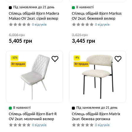
Під замовлення до 21 день
В наявності
Стілець обідній Bjorn Madera
Стілець обідній Bjorn Markus
Makao OV 2кат. сірий велюр
OV 2кат. бежевий велюр
0 відгуків
0 відгуків
6,006 грн
3,625 грн
5,405 грн
3,445 грн
-10%
-9%
Хіт продаж
Хіт продаж
В наявності
Під замовлення до 21 день
Стілець обідній Bjorn Bart-R
Стілець обідній Bjorn Matrix
OV 2кат. молочний велюр
2кат. бежева рогожка
0 відгуків
0 відгуків