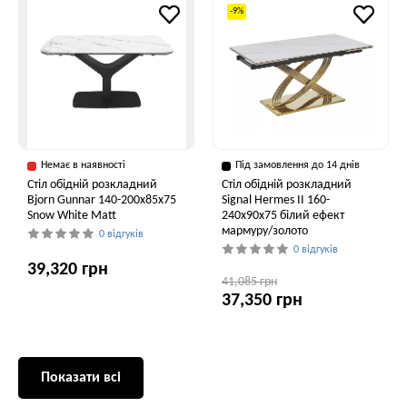
-9%
Немає в наявності
Під замовлення до 14 днів
Стіл обідній розкладний
Стіл обідній розкладний
Bjorn Gunnar 140-200х85х75
Signal Hermes II 160-
Snow White Matt
240x90x75 білий ефект
мармуру/золото
0 відгуків
0 відгуків
39,320 грн
41,085 грн
37,350 грн
Показати всі