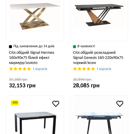
Під замовлення до 14 днів
В наявності
Стіл обідній Signal Hermes
Стіл обідній розкладний
160x90x75 білий ефект
Signal Genesis 160-220x90x75
мармуру/золото
чорний/ясен
1 відгуків
1 відгуків
35,368 грн
30,894 грн
32,153 грн
28,085 грн
-10%