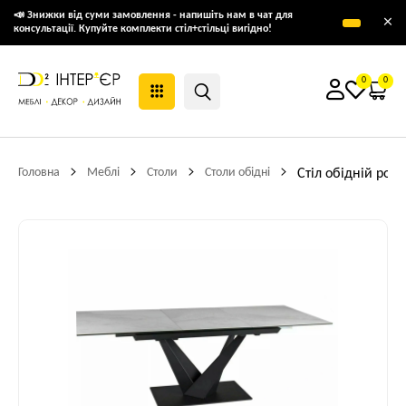
📣 Знижки від суми замовлення - напишіть нам в чат для
×
консультації. Купуйте комплекти стіл+стільці вигідно!
0
0
Головна
Меблі
Столи
Столи обідні
Стіл обідній роз