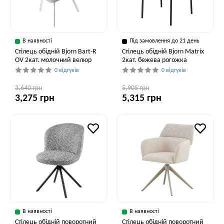
В наявності
Під замовлення до 21 день
Стілець обідній Bjorn Bart-R
Стілець обідній Bjorn Matrix
OV 2кат. молочний велюр
2кат. бежева рогожка
0 відгуків
0 відгуків
3,640 грн
5,905 грн
3,275 грн
5,315 грн
В наявності
В наявності
Стілець обідній поворотний
Стілець обідній поворотний