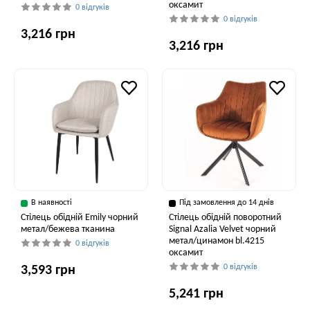
оксамит
0 відгуків
0 відгуків
3,216 грн
3,216 грн
В наявності
Під замовлення до 14 днів
Стілець обідній Emily чорний
Стілець обідній поворотний
метал/бежева тканина
Signal Azalia Velvet чорний
метал/цинамон bl.4215
0 відгуків
оксамит
0 відгуків
3,593 грн
5,241 грн