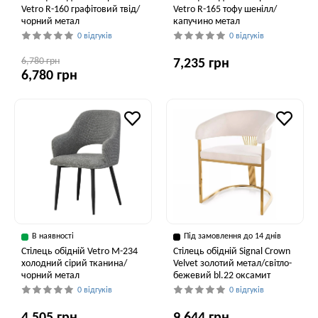
Vetro R-160 графітовий твід/
Vetro R-165 тофу шенілл/
чорний метал
капучино метал
0 відгуків
0 відгуків
6,780 грн
7,235 грн
6,780 грн
В наявності
Під замовлення до 14 днів
Стілець обідній Vetro M-234
Стілець обідній Signal Crown
холодний сірий тканина/
Velvet золотий метал/світло-
чорний метал
бежевий bl.22 оксамит
0 відгуків
0 відгуків