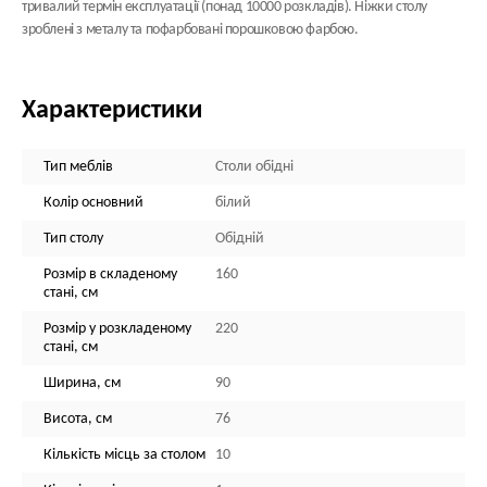
тривалий термін експлуатації (понад 10000 розкладів). Ніжки столу
зроблені з металу та пофарбовані порошковою фарбою.
Характеристики
Тип меблів
Столи обідні
Колір основний
білий
Тип столу
Обідній
Розмір в складеному
160
стані, см
Розмір у розкладеному
220
стані, см
Ширина, см
90
Висота, см
76
Кількість місць за столом
10