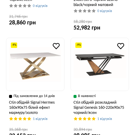
black/чорний матовий
0 відгуків
0 відгуків
31,746 грн
58,280 грн
28,860 грн
52,982 грн
-9%
-9%
Під замовлення до 14 днів
В наявності
Стіл обідній Signal Hermes
Стіл обідній розкладний
160x90x75 білий ефект
Signal Genesis 160-220x90x75
мармуру/золото
чорний/ясен
1 відгуків
1 відгуків
35,368 грн
30,894 грн