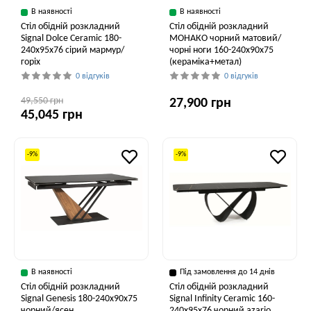
В наявності
В наявності
Стіл обідній розкладний
Стіл обідній розкладний
Signal Dolce Ceramic 180-
МОНАКО чорний матовий/
240x95x76 сірий мармур/
чорні ноги 160-240x90x75
горіх
(кераміка+метал)
0 відгуків
0 відгуків
49,550 грн
27,900 грн
45,045 грн
-9%
-9%
В наявності
Під замовлення до 14 днів
Стіл обідній розкладний
Стіл обідній розкладний
Signal Genesis 180-240x90x75
Signal Infinity Ceramic 160-
чорний/ясен
240x95x76 чорний azario