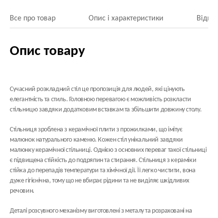
Все про товар
Опис і характеристики
Відгук
Опис товару
Сучасний розкладний стіл це пропозиція для людей, які цінують
елегантність та стиль. Головною перевагою є можливість розкласти
стільницю завдяки додатковим вставкам та збільшити довжину столу.
Стільниця зроблена з
керамічної плити
з прожилками, що імітує
малюнок натурального каменю. Кожен стіл унікальний завдяки
малюнку керамічної стільниці. Однією з основних переваг такої стільниці
є підвищена стійкість до подряпин та стирання. Стільниця з кераміки
стійка до перепадів температури та хімічної дії. Її легко чистити, вона
дуже гігієнічна, тому що не вбирає рідини та не виділяє шкідливих
речовин.
Деталі розсувного механізму виготовлені з металу та розраховані на