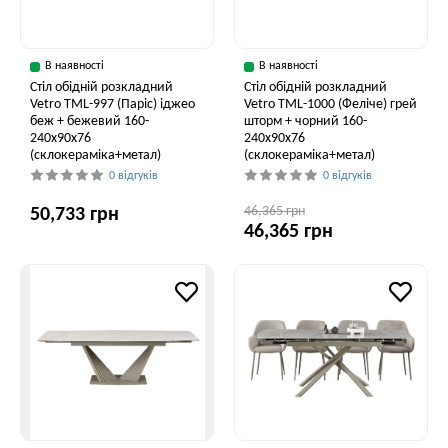
В наявності
В наявності
Стіл обідній розкладний
Стіл обідній розкладний
Vetro ТМL-997 (Паріс) іджео
Vetro ТМL-1000 (Феліче) грей
беж + бежевий 160-
шторм + чорний 160-
240x90x76
240x90x76
(склокераміка+метал)
(склокераміка+метал)
0 відгуків
0 відгуків
46,365 грн
50,733 грн
46,365 грн