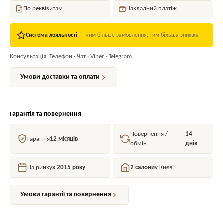
По реквізитам
Накладний платіж
Система лояльності
— чим більше замовлення, тим більша знижка
Консультація: Телефон · Чат · Viber · Telegram
Умови доставки та оплати
Гарантія та повернення
Повернення /
14
Гарантія
12 місяців
обмін
днів
На ринку
з 2015 року
2 салони
у Києві
Умови гарантії та повернення