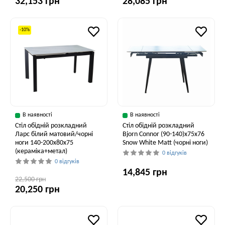
32,153 грн
28,085 грн
-10%
В наявності
В наявності
Стіл обідній розкладний
Стіл обідній розкладний
Ларс білий матовий/чорні
Bjorn Connor (90-140)х75х76
ноги 140-200x80x75
Snow White Matt (чорні ноги)
(кераміка+метал)
0 відгуків
0 відгуків
14,845 грн
22,500 грн
20,250 грн