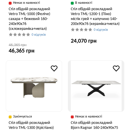
Немає в наявності
В наявності
Стіл обідній розкладний
Стіл обідній розкладний
Vetro ТМL-1000 (Феліче)
Vetro TML-1200-1 (Піно)
сахара + бежевий 160-
містік грей + капучино 140-
240x90x76
200x90x76 (кераміка+метал)
(склокераміка+метал)
0 відгуків
0 відгуків
24,070 грн
46,365 грн
46,365 грн
Закінчується
Немає в наявності
Стіл обідній розкладний
Стіл обідній розкладний
Vetro TML-1300 (Крістіано)
Bjorn Ragnar 160-240х90х75