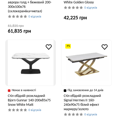
аврора голд + бежевий 200-
White Golden Glossy
300x100x76
0 відгуків
(склокераміка+метал)
0 відгуків
42,225 грн
61,835 грн
61,835 грн
-9%
Немає в наявності
Під замовлення до 14 днів
Стіл обідній розкладний
Стіл обідній розкладний
Bjorn Gunnar 140-200х85х75
Signal Hermes II 160-
Snow White Matt
240x90x75 білий ефект
мармуру/золото
0 відгуків
0 відгуків