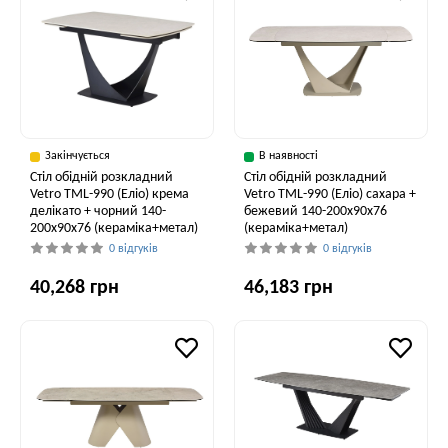
Закінчується
В наявності
Стіл обідній розкладний
Стіл обідній розкладний
Vetro TML-990 (Еліо) крема
Vetro ТМL-990 (Еліо) сахара +
делікато + чорний 140-
бежевий 140-200x90x76
200x90x76 (кераміка+метал)
(кераміка+метал)
0 відгуків
0 відгуків
40,268 грн
46,183 грн