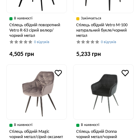
В наявності
Закінчується
Стілець обідній поворотний
Стілець обідній Vetro M-100
Vetro R-63 сірий велюр/
натуральний букле/чорний
чорний метал
метал
0 відгуків
0 відгуків
4,505 грн
5,233 грн
В наявності
В наявності
Стілець обідній Magic
Стілець обідній Donna
чорний метал/сірий оксамит
чорний метал/чорний