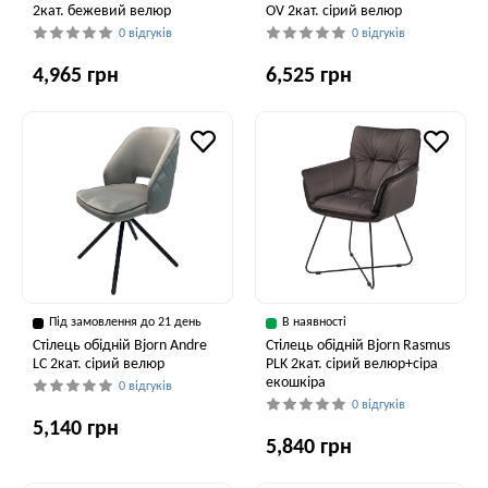
2кат. бежевий велюр
OV 2кат. сірий велюр
0 відгуків
0 відгуків
4,965 грн
6,525 грн
Під замовлення до 21 день
В наявності
Стілець обідній Bjorn Andre
Стілець обідній Bjorn Rasmus
LC 2кат. сірий велюр
PLK 2кат. сірий велюр+сіра
екошкіра
0 відгуків
0 відгуків
5,140 грн
5,840 грн