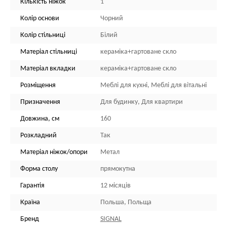
Кількість ніжок
1
Колір основи
Чорний
Колір стільниці
Білий
Матеріал стільниці
кераміка+гартоване скло
Матеріал вкладки
кераміка+гартоване скло
Розміщення
Меблі для кухні, Меблі для вітальні
Призначення
Для будинку, Для квартири
Довжина, см
160
Розкладний
Так
Матеріал ніжок/опори
Метал
Форма столу
прямокутна
Гарантія
12 місяців
Країна
Польша, Польща
Бренд
SIGNAL