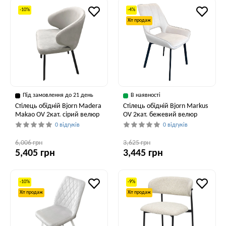
-10%
-4%
Хіт продаж
Під замовлення до 21 день
В наявності
Стілець обідній Bjorn Madera
Стілець обідній Bjorn Markus
Makao OV 2кат. сірий велюр
OV 2кат. бежевий велюр
0 відгуків
0 відгуків
6,006 грн
3,625 грн
5,405 грн
3,445 грн
-10%
-9%
Хіт продаж
Хіт продаж