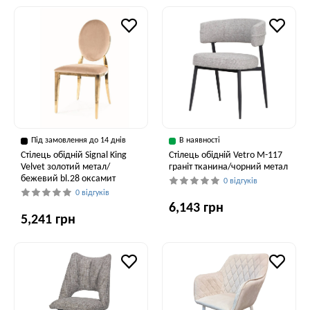
Під замовлення до 14 днів
В наявності
Стілець обідній Signal King
Стілець обідній Vetro M-117
Velvet золотий метал/
граніт тканина/чорний метал
бежевий bl.28 оксамит
0 відгуків
0 відгуків
6,143 грн
5,241 грн