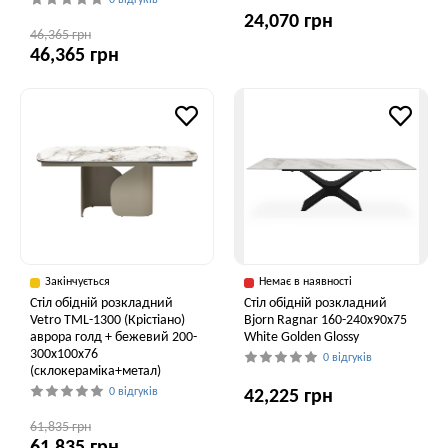
0 відгуків
24,070 грн
46,365 грн
46,365 грн
Закінчується
Немає в наявності
Стіл обідній розкладний
Стіл обідній розкладний
Vetro TML-1300 (Крістіано)
Bjorn Ragnar 160-240х90х75
аврора голд + бежевий 200-
White Golden Glossy
300x100x76
0 відгуків
(склокераміка+метал)
0 відгуків
42,225 грн
61,835 грн