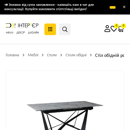
📣 Знижки від суми замовлення - напишіть нам в чат для
×
консультації. Купуйте комплекти стіл+стільці вигідно!
0
0
Головна
Меблі
Столи
Столи обідні
Стіл обідній роз