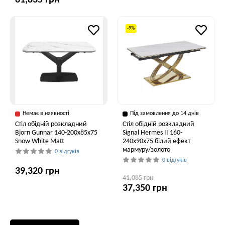
61,835 грн
-9%
Немає в наявності
Під замовлення до 14 днів
Стіл обідній розкладний
Стіл обідній розкладний
Bjorn Gunnar 140-200х85х75
Signal Hermes II 160-
Snow White Matt
240x90x75 білий ефект
мармуру/золото
0 відгуків
0 відгуків
39,320 грн
41,085 грн
37,350 грн