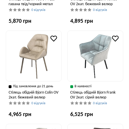
гавана твід/чорний метал
OV 2кат. бежевий велюр
0 відгуків
0 відгуків
5,870 грн
4,895 грн
Під замовлення до 21 день
В наявності
Стілець обідній Bjorn Colin OV
Стілець обідній Bjorn Frank
2кат. бежевий велюр
OV 2кат. сірий велюр
0 відгуків
0 відгуків
4,965 грн
6,525 грн