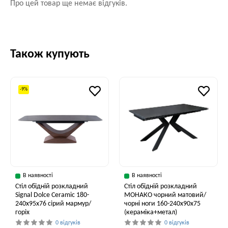
Про цей товар ще немає відгуків.
Також купують
-9%
В наявності
В наявності
Стіл обідній розкладний
Стіл обідній розкладний
Signal Dolce Ceramic 180-
МОНАКО чорний матовий/
240x95x76 сірий мармур/
чорні ноги 160-240x90x75
горіх
(кераміка+метал)
0 відгуків
0 відгуків