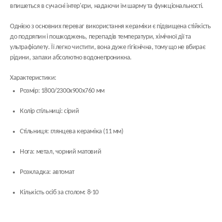
впишеться в сучасні інтер'єри, надаючи їм шарму та функціональності.
Однією з основних переваг використання кераміки є підвищена стійкість
до подряпин і пошкоджень, перепадів температури, хімічної дії та
ультрафіолету. Її легко чистити, вона дуже гігієнічна, тому що не вбирає
рідини, запахи абсолютно водонепроникна.
Характеристики:
Розмір: 1800/2300x900x760 мм
Колір стільниці: сірий
Стільниця: глянцева кераміка (11 мм)
Нога: метал, чорний матовий
Розкладка: автомат
Кількість осіб за столом: 8-10