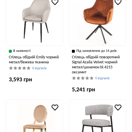
В наявності
Під замовлення до 14 днів
Стілець обідній Emily чорний
Стілець обідній поворотний
метал/бежева тканина
Signal Azalia Velvet чорний
метал/цинамон bl.4215
0 відгуків
оксамит
0 відгуків
3,593 грн
5,241 грн