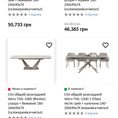
беж + бежевий 160-
шторм + чорний 160-
240x90x76
240x90x76
(склокераміка+метал)
(склокераміка+метал)
0 відгуків
0 відгуків
46,365 грн
50,733 грн
46,365 грн
Немає в наявності
В наявності
Стіл обідній розкладний
Стіл обідній розкладний
Vetro ТМL-1000 (Феліче)
Vetro TML-1200-1 (Піно)
сахара + бежевий 160-
містік грей + капучино 140-
240x90x76
200x90x76 (кераміка+метал)
(склокераміка+метал)
0 відгуків