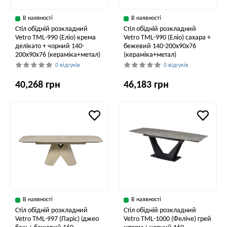
В наявності
В наявності
Стіл обідній розкладний
Стіл обідній розкладний
Vetro TML-990 (Еліо) крема
Vetro ТМL-990 (Еліо) сахара +
делікато + чорний 140-
бежевий 140-200x90x76
200x90x76 (кераміка+метал)
(кераміка+метал)
0 відгуків
0 відгуків
40,268 грн
46,183 грн
В наявності
В наявності
Стіл обідній розкладний
Стіл обідній розкладний
Vetro ТМL-997 (Паріс) іджео
Vetro ТМL-1000 (Феліче) грей