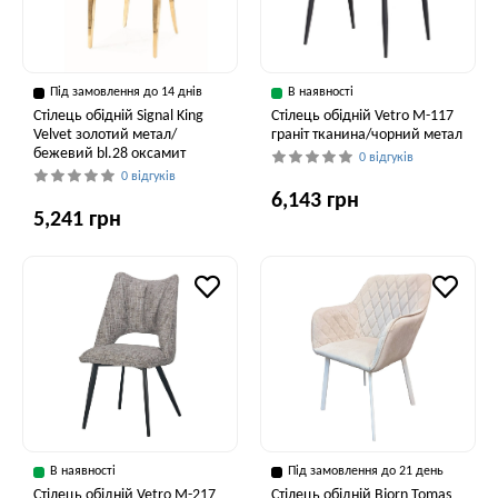
Під замовлення до 14 днів
В наявності
Стілець обідній Signal King
Стілець обідній Vetro M-117
Velvet золотий метал/
граніт тканина/чорний метал
бежевий bl.28 оксамит
0 відгуків
0 відгуків
6,143 грн
5,241 грн
В наявності
Під замовлення до 21 день
Стілець обідній Vetro M-217
Стілець обідній Bjorn Tomas