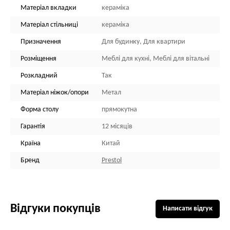
Матеріал вкладки
кераміка
Матеріал стільниці
кераміка
Призначення
Для будинку, Для квартири
Розміщення
Меблі для кухні, Меблі для вітальні
Розкладний
Так
Матеріал ніжок/опори
Метал
Форма столу
прямокутна
Гарантія
12 місяців
Країна
Китай
Бренд
Prestol
Відгуки покупців
Написати відгук