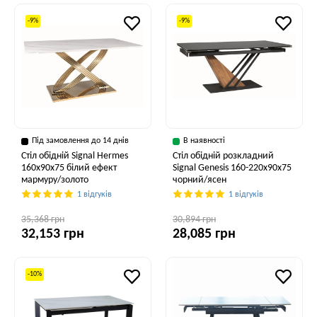
-9%
-9%
Під замовлення до 14 днів
В наявності
Стіл обідній Signal Hermes
Стіл обідній розкладний
160x90x75 білий ефект
Signal Genesis 160-220x90x75
мармуру/золото
чорний/ясен
1 відгуків
1 відгуків
35,368 грн
30,894 грн
32,153 грн
28,085 грн
-10%