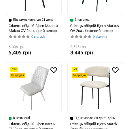
Під замовлення до 21 день
В наявності
Стілець обідній Bjorn Madera
Стілець обідній Bjorn Markus
Makao OV 2кат. сірий велюр
OV 2кат. бежевий велюр
0 відгуків
0 відгуків
6,006 грн
3,625 грн
5,405 грн
3,445 грн
-10%
-9%
Хіт продаж
Хіт продаж
В наявності
Під замовлення до 21 день
Стілець обідній Bjorn Bart-R
Стілець обідній Bjorn Matrix