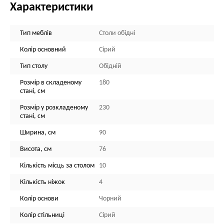
Характеристики
Тип меблів
Столи обідні
Колір основний
Сірий
Тип столу
Обідній
Розмір в складеному
180
стані, см
Розмір у розкладеному
230
стані, см
Ширина, см
90
Висота, см
76
Кількість місць за столом
10
Кількість ніжок
4
Колір основи
Чорний
Колір стільниці
Сірий