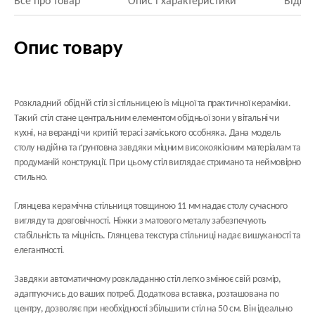
Все про товар
Опис і характеристики
Відгук
Опис товару
Розкладний обідній стіл зі стільницею із міцної та практичної
кераміки
.
Такий стіл стане центральним елементом обідньої зони у вітальні чи
кухні, на веранді чи критій терасі заміського особняка. Дана модель
столу надійна та ґрунтовна завдяки міцним високоякісним матеріалам та
продуманій конструкції. При цьому стіл виглядає стримано та неймовірно
стильно.
Глянцева керамічна стільниця
товщиною 11 мм
надає столу сучасного
вигляду та довговічності. Ніжки з
матового металу
забезпечують
стабільність та міцність. Глянцева текстура стільниці надає вишуканості та
елегантності.
Завдяки автоматичному розкладанню стіл легко змінює свій розмір,
адаптуючись до ваших потреб. Додаткова вставка, розташована по
центру, дозволяє при необхідності збільшити стіл
на 50 см
. Він ідеально