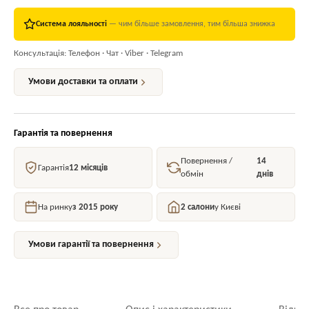
Система лояльності
— чим більше замовлення, тим більша знижка
Консультація: Телефон · Чат · Viber · Telegram
Умови доставки та оплати
Гарантія та повернення
Повернення /
14
Гарантія
12 місяців
обмін
днів
На ринку
з 2015 року
2 салони
у Києві
Умови гарантії та повернення