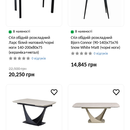
В наявності
В наявності
Стіл обідній розкладний
Стіл обідній розкладний
Ларс білий матовий/чорні
Bjorn Connor (90-140)х75х76
ноги 140-200x80x75
Snow White Matt (чорні ноги)
(кераміка+метал)
0 відгуків
0 відгуків
14,845 грн
22,500 грн
20,250 грн