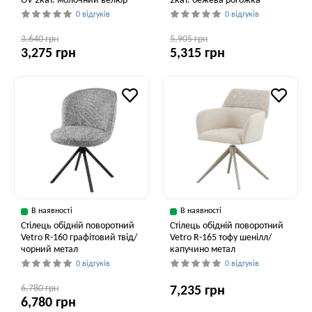
OV 2кат. молочний велюр
2кат. бежева рогожка
0 відгуків
0 відгуків
3,640 грн
5,905 грн
3,275 грн
5,315 грн
В наявності
В наявності
Стілець обідній поворотний
Стілець обідній поворотний
Vetro R-160 графітовий твід/
Vetro R-165 тофу шенілл/
чорний метал
капучино метал
0 відгуків
0 відгуків
6,780 грн
7,235 грн
6,780 грн