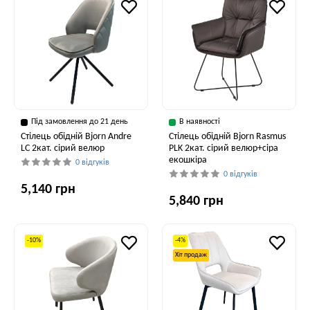
Під замовлення до 21 день
В наявності
Стілець обідній Bjorn Andre
Стілець обідній Bjorn Rasmus
LC 2кат. сірий велюр
PLK 2кат. сірий велюр+сіра
екошкіра
0 відгуків
0 відгуків
5,140 грн
5,840 грн
-10%
-4%
Хіт продаж