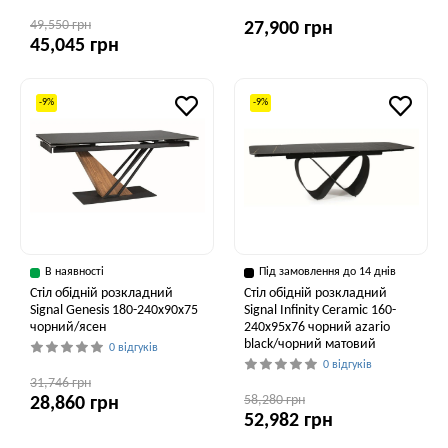
49,550 грн
27,900 грн
45,045 грн
-9%
-9%
В наявності
Під замовлення до 14 днів
Стіл обідній розкладний
Стіл обідній розкладний
Signal Genesis 180-240x90x75
Signal Infinity Ceramic 160-
чорний/ясен
240x95x76 чорний azario
black/чорний матовий
0 відгуків
0 відгуків
31,746 грн
58,280 грн
28,860 грн
52,982 грн