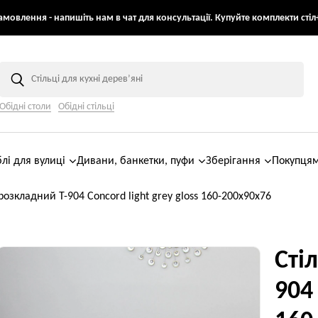
мовлення - напишіть нам в чат для консультації. Купуйте комплекти стіл+
Обідні столи
Обідні стільці
лі для вулиці
Дивани, банкетки, пуфи
Зберігання
Покупця
 розкладний T-904 Concord light grey gloss 160-200x90x76
Сті
904 