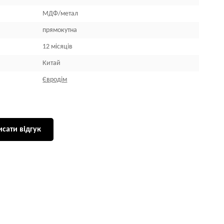
МДФ/метал
прямокутна
12 місяців
Китай
Євродім
сати відгук