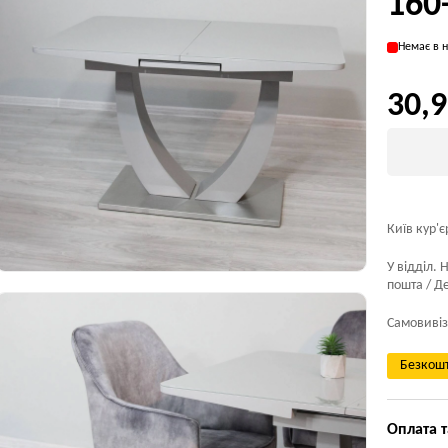
160
Немає в н
30,9
Київ кур'є
У відділ. 
пошта / Де
Самовивіз
Безкошт
Оплата т