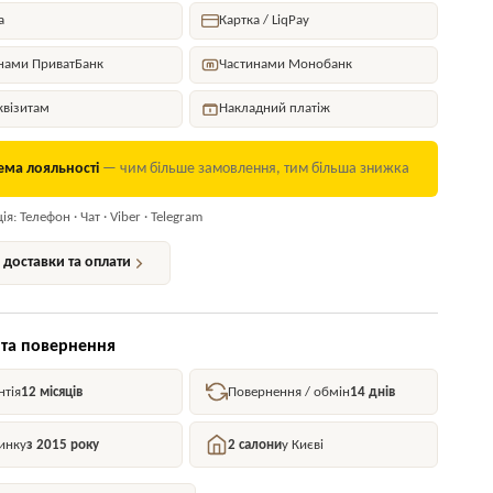
а
Картка / LiqPay
нами ПриватБанк
Частинами Монобанк
квізитам
Накладний платіж
ема лояльності
— чим більше замовлення, тим більша знижка
я: Телефон · Чат · Viber · Telegram
доставки та оплати
 та повернення
нтія
12 місяців
Повернення / обмін
14 днів
инку
з 2015 року
2 салони
у Києві