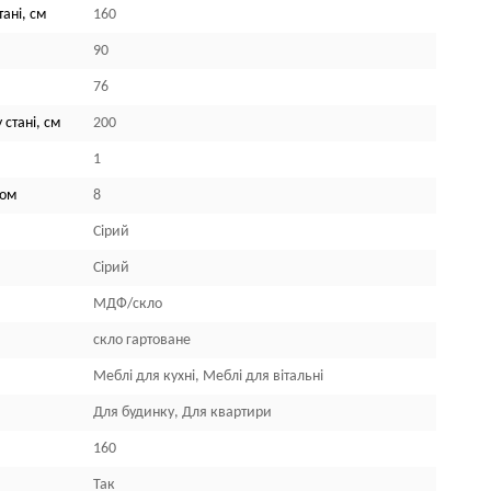
ані, см
160
90
76
 стані, см
200
1
лом
8
Сірий
Сірий
МДФ/скло
скло гартоване
Меблі для кухні, Меблі для вітальні
Для будинку, Для квартири
160
Так