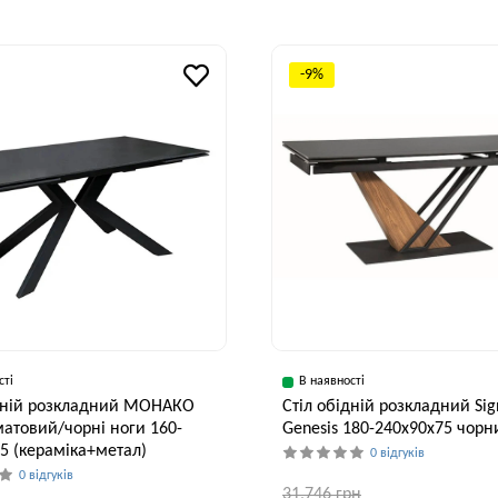
-9%
сті
В наявності
ідній розкладний МОНАКО
Стіл обідній розкладний Sig
атовий/чорні ноги 160-
Genesis 180-240x90x75 чорн
5 (кераміка+метал)
0 відгуків
0 відгуків
31,746 грн