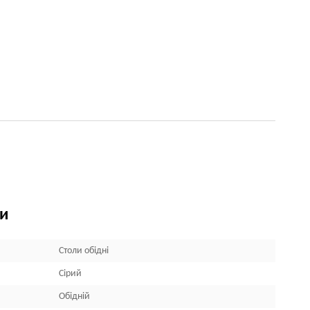
ки
Столи обідні
Сірий
Обідній