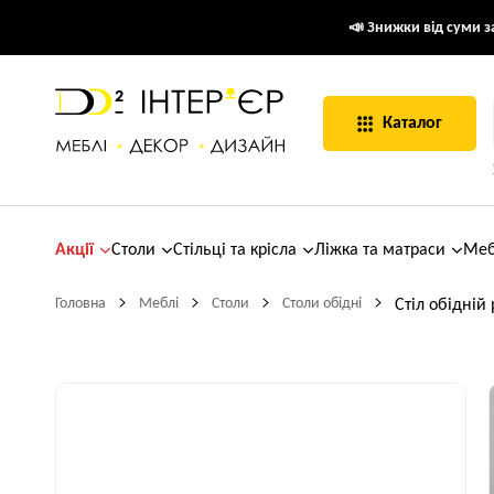
📣 Знижки від суми за
Каталог
Акції
Столи
Стільці та крісла
Ліжка та матраси
Меб
Головна
Меблі
Столи
Столи обідні
Стіл обідній