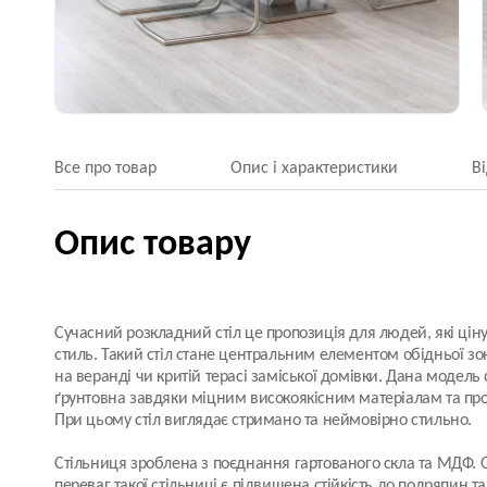
Все про товар
Опис і характеристики
В
Опис товару
Сучасний розкладний стіл це пропозиція для людей, які ціну
стиль. Такий стіл стане центральним елементом обідньої зони
на веранді чи критій терасі заміської домівки. Дана модель 
ґрунтовна завдяки міцним високоякісним матеріалам та про
При цьому стіл виглядає стримано та неймовірно стильно.
Стільниця зроблена з поєднання
гартованого скла та МДФ
.
переваг такої стільниці є підвищена стійкість до подряпин т