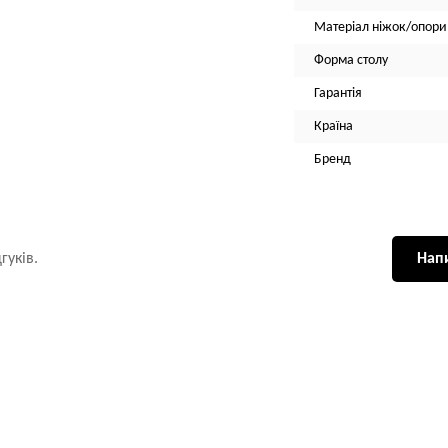
Матеріал ніжок/опори
Форма столу
Гарантія
Країна
Бренд
гуків.
Напи