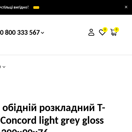
×
стільці вигідно!
0
0
0 800 333 567
м
л обідній розкладний T-
Concord light grey gloss