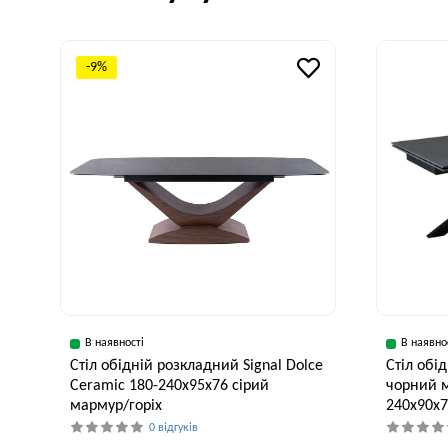
-9%
В наявності
В наявно
Стіл обідній розкладний Signal Dolce
Стіл об
Ceramic 180-240x95x76 сірий
чорний м
мармур/горіх
240x90x7
0 відгуків