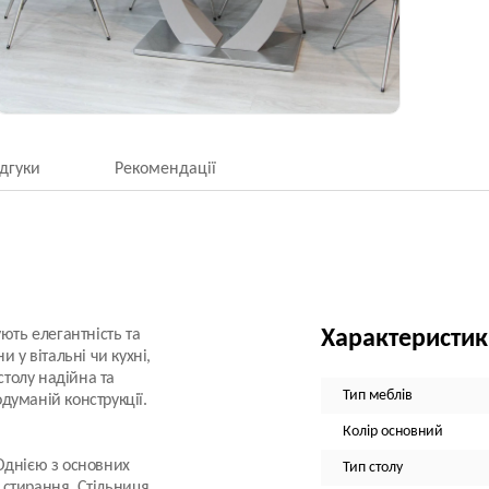
ідгуки
Рекомендації
ють елегантність та
Характеристи
 у вітальні чи кухні,
столу надійна та
Тип меблів
думаній конструкції.
Колір основний
 Однією з основних
Тип столу
а стирання. Стільниця