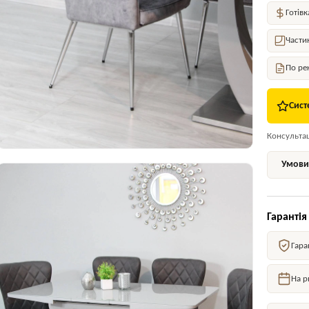
Готівк
Части
По ре
Сист
Консультаці
Умови 
Гарантія
Гара
На р