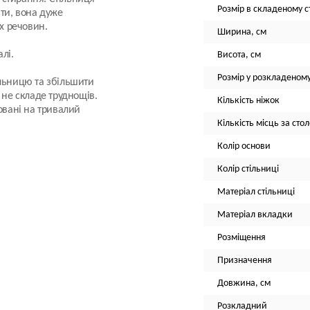
Розмір в складеному ст
тити, вона дуже
их речовин.
Ширина, см
лі.
Висота, см
Розмір у розкладеному
ільницю та збільшити
 не складе труднощів.
Кількість ніжок
овані на тривалий
Кількість місць за сто
Колір основи
Колір стільниці
Матеріал стільниці
Матеріал вкладки
Розміщення
Призначення
Довжина, см
Розкладний