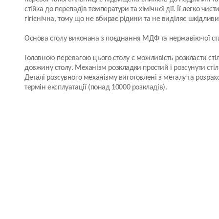
стійка до перепадів температури та хімічної дії. Її легко чис
гігієнічна, тому що не вбирає рідини та не виділяє шкідлив
Основа столу виконана з поєднання МДФ та нержавіючої ста
Головною перевагою цього столу є можливість розкласти ст
довжину столу. Механізм розкладки простий і розсунути стіл
Деталі розсувного механізму виготовлені з металу та розрах
термін експлуатації (понад 10000 розкладів).