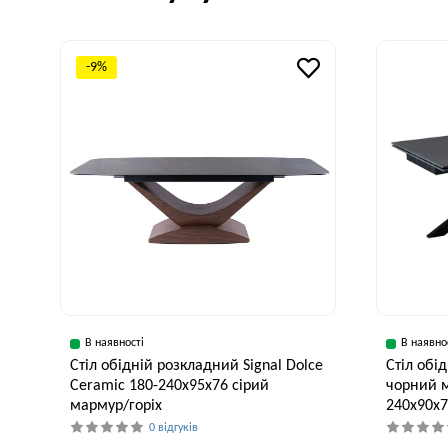
-9%
В наявності
В наявно
Стіл обідній розкладний Signal Dolce
Стіл об
Ceramic 180-240x95x76 сірий
чорний м
мармур/горіх
240x90x7
0 відгуків