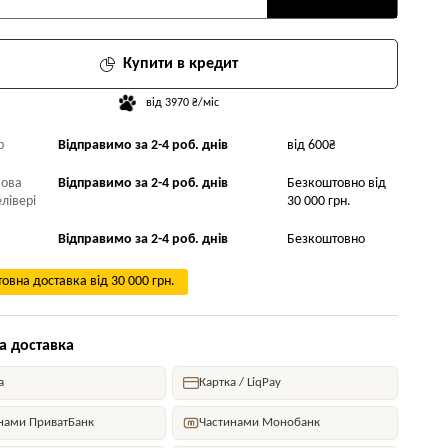
Купити в кредит
від 3970 ₴/міс
р
Відправимо за 2-4 роб. днів
від 600₴
Нова
Відправимо за 2-4 роб. днів
Безкоштовно від
лівері
30 000 грн.
Відправимо за 2-4 роб. днів
Безкоштовно
овна доставка від 30 000 грн.
а доставка
а
Картка / LiqPay
нами ПриватБанк
Частинами Монобанк