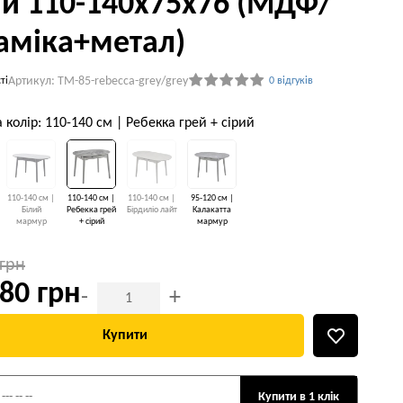
ий 110-140x75x76 (МДФ/
аміка+метал)
Артикул: TM-85-rebecca-grey/grey
ті
0 відгуків
а колір: 110-140 см | Ребекка грей + сірий
110-140 см |
110-140 см |
110-140 см |
95-120 см |
Білий
Ребекка грей
Бірдиліо лайт
Калакатта
мармур
+ сірий
мармур
 грн
80 грн
-
+
Купити
Купити в 1 клік