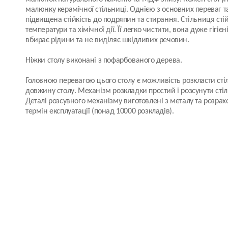
малюнку керамічної стільниці. Однією з основних переваг та
підвищена стійкість до подряпин та стирання. Стільниця сті
температури та хімічної дії. Її легко чистити, вона дуже гігіє
вбирає рідини та не виділяє шкідливих речовин.
Ніжки столу виконані з пофарбованого дерева.
Головною перевагою цього столу є можливість розкласти ст
довжину столу. Механізм розкладки простий і розсунути стіл
Деталі розсувного механізму виготовлені з металу та розрах
термін експлуатації (понад 10000 розкладів).