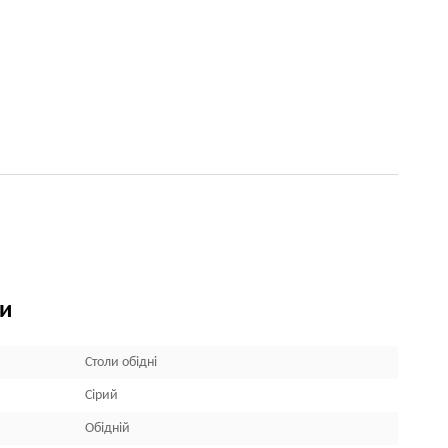
ки
Столи обідні
Сірий
Обідній