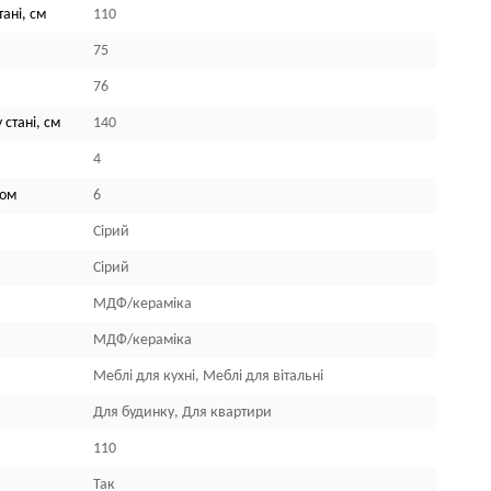
ані, см
110
75
76
 стані, см
140
4
лом
6
Сірий
Сірий
МДФ/кераміка
МДФ/кераміка
Меблі для кухні, Меблі для вітальні
Для будинку, Для квартири
110
Так