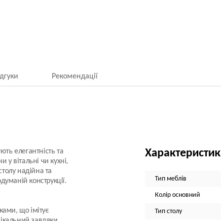
ідгуки
Рекомендації
ють елегантність та
Характеристи
 у вітальні чи кухні,
столу надійна та
Тип меблів
думаній конструкції.
Колір основний
ами, що імітує
Тип столу
нікальний завдяки