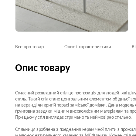
Все про товар
Опис і характеристики
В
Опис товару
Сучасний розкладний стіл це пропозиція для людей, які ціну
стиль. Такий стіл стане центральним елементом обідньої зони
на веранді чи критій терасі заміської домівки. Дана модель 
ґрунтовна завдяки міцним високоякісним матеріалам та про
При цьому стіл виглядає стримано та неймовірно стильно.
Стільниця зроблена з поєднання
керамічної плити
з прожилк
малюнок натурального каменю та МДФ знизу. Кожен стіл у