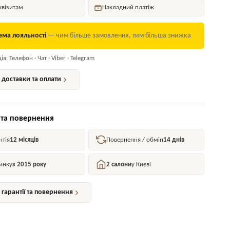
квізитам
Накладний платіж
ема лояльності
— чим більше замовлення, тим більша знижка
я: Телефон · Чат · Viber · Telegram
доставки та оплати
 та повернення
нтія
12 місяців
Повернення / обмін
14 днів
инку
з 2015 року
2 салони
у Києві
гарантії та повернення