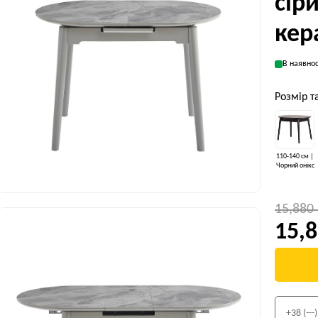
сір
кер
В наявнос
Розмір т
110-140 см |
Чорний онікс
15,880
15,8