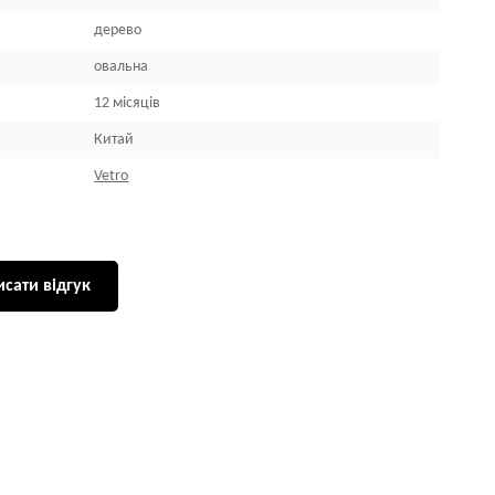
дерево
овальна
12 місяців
Китай
Vetro
сати відгук