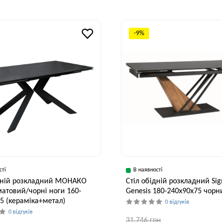
-9%
сті
В наявності
ідній розкладний МОНАКО
Стіл обідній розкладний Sig
атовий/чорні ноги 160-
Genesis 180-240x90x75 чорн
5 (кераміка+метал)
0 відгуків
0 відгуків
31,746 грн