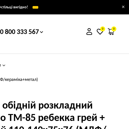
×
стільці вигідно!
0
0
0 800 333 567
м
ДФ/кераміка+метал)
л обідній розкладний
ro TM-85 ребекка грей +