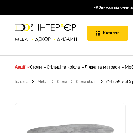
📣 Знижки від суми за
Каталог
Акції
Столи
Стільці та крісла
Ліжка та матраси
Меб
Головна
Меблі
Столи
Столи обідні
Стіл обідній