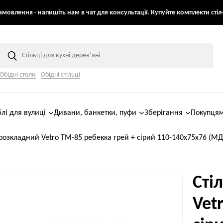
мовлення - напишіть нам в чат для консультації. Купуйте комплекти стіл+
Обідні столи
Обідні стільці
лі для вулиці
Дивани, банкетки, пуфи
Зберігання
Покупця
 розкладний Vetro TM-85 ребекка грей + сірий 110-140x75x76 (М
Сті
Vet