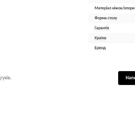
Матеріал ніжок/опори
Форма столу
Гарантія
Країна
Бренд
гуків.
Напи