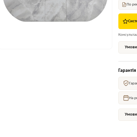
По ре
Сист
Консультаці
Умови 
Гарантія
Гара
На р
Умови 