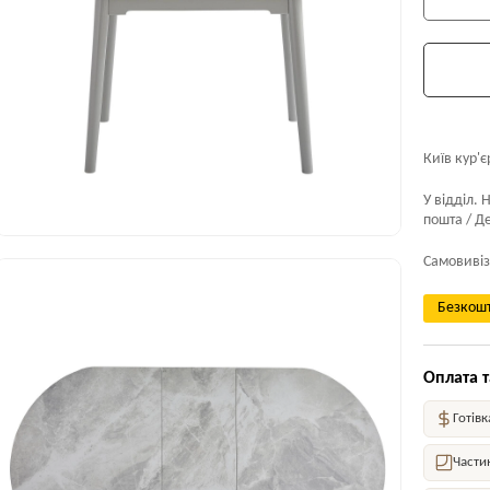
Київ кур'є
У відділ. 
пошта / Де
Самовивіз
Безкошт
Оплата т
Готівк
Части