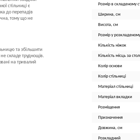
Розмір в складеному ст
кої стільниці є
йка до перепадів
Ширина, см
нічна, тому що не
Висота, см
Розмір у розкладеному
Кількість ніжок
ільницю та збільшити
 не складе труднощів.
Кількість місць за сто
овані на тривалий
Колір основи
Колір стільниці
Матеріал стільниці
Матеріал вкладки
Розміщення
Призначення
Довжина, см
Розкладний