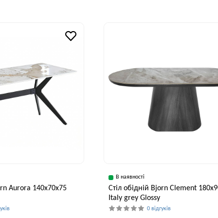
В наявності
orn Aurora 140x70x75
Стіл обідній Bjorn Clement 180х
Italy grey Glossy
гуків
0 відгуків