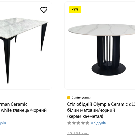
Висота, см
Ширина, см
В
75 см
75 см
-9%
Закінчується
orman Ceramic
Стіл обідній Olympia Ceramic d1
 white глянець/чорний
білий матовий/чорний
(кераміка+метал)
гуків
0 відгуків
42,691 грн