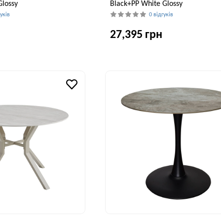
lossy
Black+PP White Glossy
гуків
0 відгуків
27,395 грн
Висота, см
Ширина, см
В
75 см
100 см