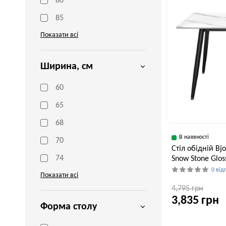
80
85
Показати всі
Ширина, см
60
65
68
В наявності
70
Стіл обідній Bj
74
Snow Stone Glos
0 від
Показати всі
4,795 грн
3,835 грн
Форма столу