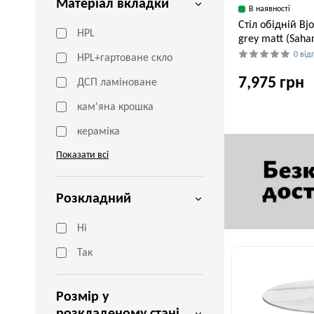
Матеріал вкладки
В наявності
Стіл обідній Bj
HPL
grey matt (Sahar
0 від
HPL+гартоване скло
7,975 грн
ДСП ламіноване
кам'яна крошка
кераміка
Ширина, см
120 см
Показати всі
Розкладний
Ні
Так
Розмір у