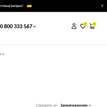
×
стільці вигідно!
0
0
0 800 333 567
м
Замовчуванням
Сортувати за