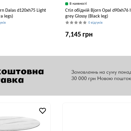
В наявності
orn Dalas d120xh75 Light
Стіл обідній Bjorn Opal d90хh76 I
a legs)
grey Glossy (Black leg)
гуків
0 відгуків
7,145 грн
Висота, см
Ширина, см
В
75 см
90 см