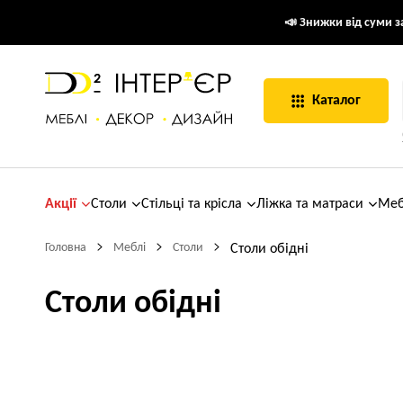
📣 Знижки від суми за
Каталог
Акції
Столи
Стільці та крісла
Ліжка та матраси
Меб
Головна
Меблі
Столи
Столи обідні
Столи обідні