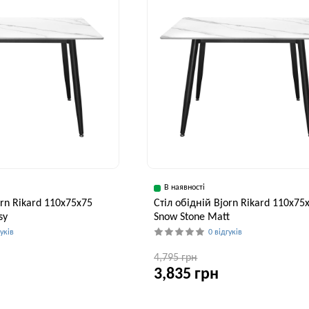
В наявності
orn Rikard 110х75х75
Стіл обідній Bjorn Rikard 110х75
sy
Snow Stone Matt
гуків
0 відгуків
4,795 грн
3,835 грн