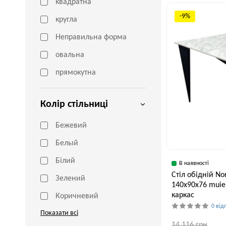
квадратна
Ширина, см
75 см
-9%
кругла
Неправильна форма
овальна
прямокутна
Колір стільниці
Бежевий
Белый
Білий
В наявності
Стіл обідній N
Зелений
140x90x76 muie
каркас
Коричневий
0 від
Показати всі
14,116 грн