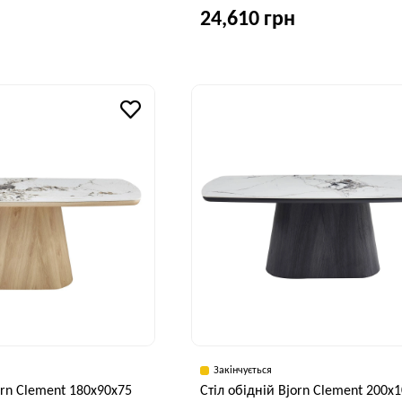
24,610 грн
Висота, см
Ширина, см
В
75 см
90 см
Закінчується
orn Clement 180х90х75
Стіл обідній Bjorn Clement 200x