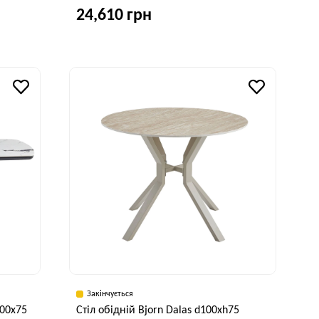
24,610 грн
исота, см
Ширина, см
Висота, см
75 см
90 см
75 см
Закінчується
100x75
Стіл обідній Bjorn Dalas d100xh75