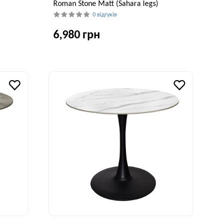
Roman Stone Matt (Sahara legs)
0 відгуків
6,980 грн
исота, см
Ширина, см
Висота, см
75 см
100 см
75 см