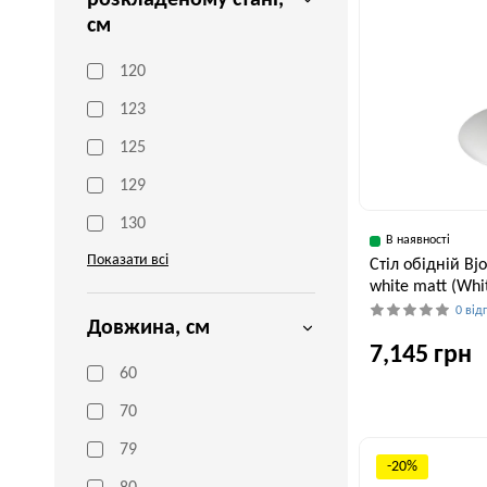
розкладеному стані,
см
120
123
125
129
130
В наявності
Показати всі
Стіл обідній Bj
white matt (Whit
0 від
Довжина, см
7,145 грн
60
70
Ширина, см
79
90 см
-20%