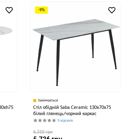
исота, см
Ширина, см
Висота, см
75 см
80 см
76 см
-9%
Закінчується
30xh75
Стіл обідній Saba Ceramic 130x70x75
білий глянець/чорний каркас
0 відгуків
6,310 грн