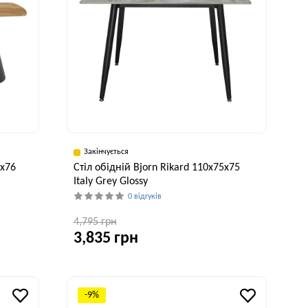
Закінчується
0x76
Стіл обідній Bjorn Rikard 110х75х75
Italy Grey Glossy
0 відгуків
4,795 грн
3,835 грн
исота, см
Ширина, см
Висота, см
76 см
75 см
75 см
-9%