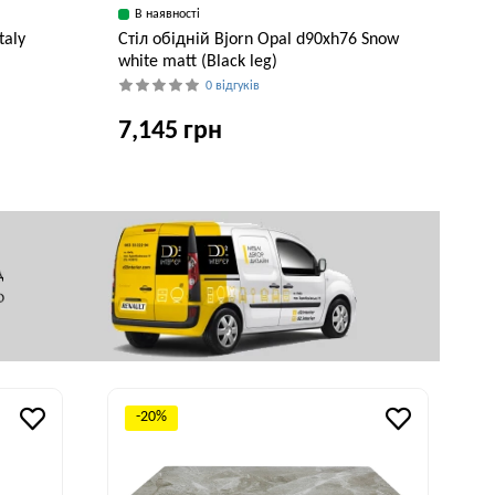
В наявності
taly
Стіл обідній Bjorn Opal d90хh76 Snow
white matt (Black leg)
0 відгуків
7,145 грн
исота, см
Ширина, см
Висота, см
76 см
90 см
76 см
-20%