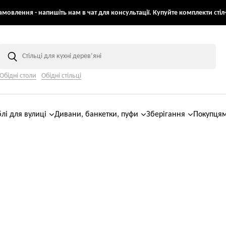
мовлення - напишіть нам в чат для консультації. Купуйте комплекти стіл+
Обідні столи
Обідні стільці
лі для вулиці
Дивани, банкетки, пуфи
Зберігання
Покупця