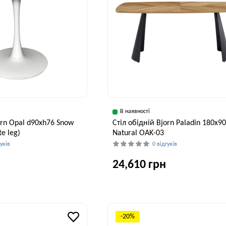
В наявності
orn Opal d90хh76 Snow
Стіл обідній Bjorn Paladin 180x9
e leg)
Natural OAK-03
гуків
0 відгуків
24,610 грн
Висота, см
Ширина, см
В
76 см
90 см
-20%