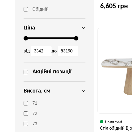
6,605 грн
Обідній
Ціна
Ширина, см
70 см
від
до
Акційні позиції
Висота, см
71
72
В наявності
73
Стіл обідній Bj