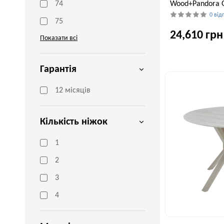
Wood+Pandora G
74
0 від
75
24,610 грн
Показати всі
Гарантія
Ширина, см
90 см
12 місяців
Кількість ніжок
1
2
3
4