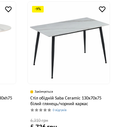
исота, см
Ширина, см
Висота, см
75 см
80 см
76 см
-9%
Закінчується
30xh75
Стіл обідній Saba Ceramic 130x70x75
білий глянець/чорний каркас
0 відгуків
6,310 грн