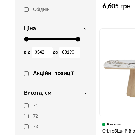
6,605 грн
Обідній
Ціна
Ширина, см
70 см
від
до
Акційні позиції
Висота, см
71
72
В наявності
73
Стіл обідній Bj