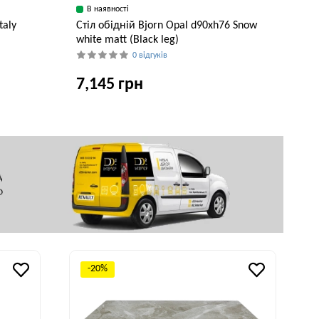
В наявності
taly
Стіл обідній Bjorn Opal d90хh76 Snow
white matt (Black leg)
0 відгуків
7,145 грн
исота, см
Ширина, см
Висота, см
76 см
90 см
76 см
-20%