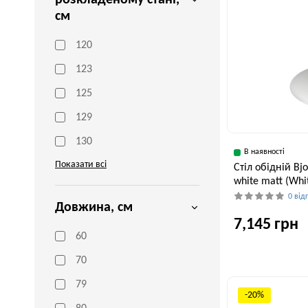
розкладеному стані,
см
120
123
125
129
130
В наявності
Показати всі
Стіл обідній Bj
white matt (Whit
0 від
Довжина, см
7,145 грн
60
70
Ширина, см
79
90 см
-20%