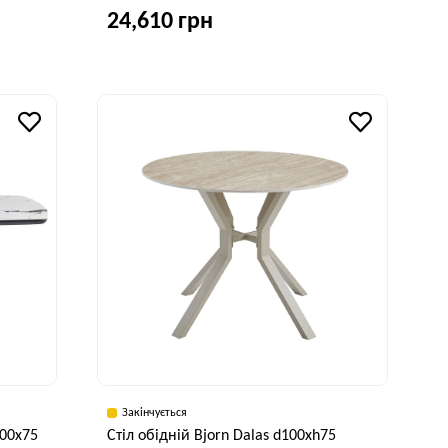
24,610 грн
исота, см
Ширина, см
Висота, см
75 см
90 см
75 см
Закінчується
100x75
Стіл обідній Bjorn Dalas d100xh75