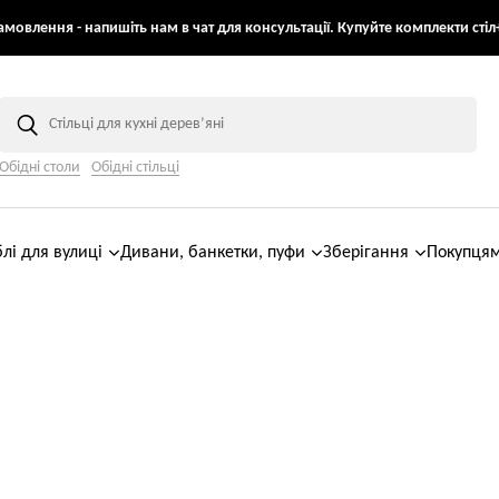
мовлення - напишіть нам в чат для консультації. Купуйте комплекти стіл+
Обідні столи
Обідні стільці
лі для вулиці
Дивани, банкетки, пуфи
Зберігання
Покупця