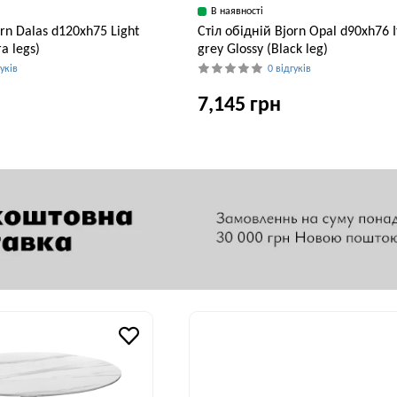
В наявності
orn Dalas d120xh75 Light
Стіл обідній Bjorn Opal d90хh76 I
a legs)
grey Glossy (Black leg)
гуків
0 відгуків
7,145 грн
Висота, см
Ширина, см
В
75 см
90 см