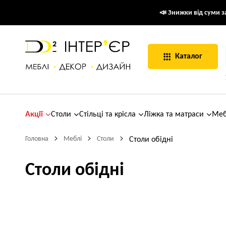
📣 Знижки від суми за
Каталог
Акції
Столи
Стільці та крісла
Ліжка та матраси
Меб
Головна
Меблі
Столи
Столи обідні
Столи обідні