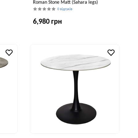
Roman Stone Matt (Sahara legs)
0 відгуків
6,980 грн
исота, см
Ширина, см
Висота, см
75 см
100 см
75 см