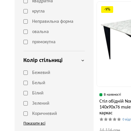
квадратна
Ширина, см
75 см
-9%
кругла
Неправильна форма
овальна
прямокутна
Колір стільниці
Бежевий
Белый
Білий
В наявності
Стіл обідній N
Зелений
140x90x76 muie
каркас
Коричневий
0 від
Показати всі
14,116 грн