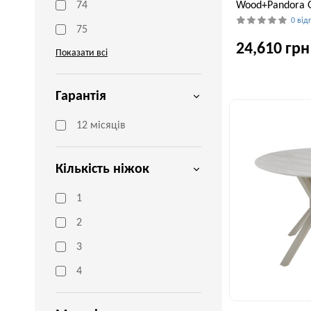
Wood+Pandora G
74
0 від
75
24,610 грн
Показати всі
Гарантія
Ширина, см
90 см
12 місяців
Кількість ніжок
1
2
3
4