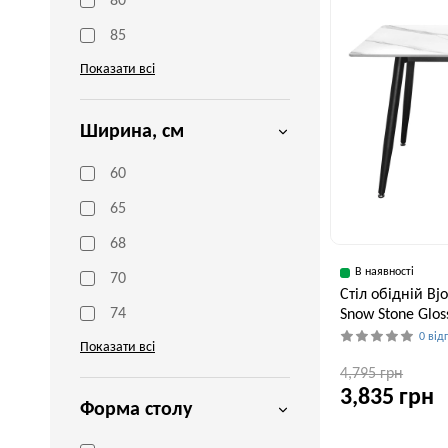
80
85
Показати всі
Ширина, см
60
65
68
В наявності
70
Стіл обідній Bj
74
Snow Stone Glos
0 від
Показати всі
4,795 грн
3,835 грн
Форма столу