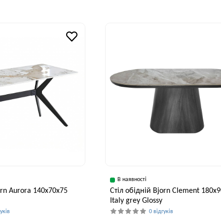
В наявності
orn Aurora 140x70x75
Стіл обідній Bjorn Clement 180х
Italy grey Glossy
гуків
0 відгуків