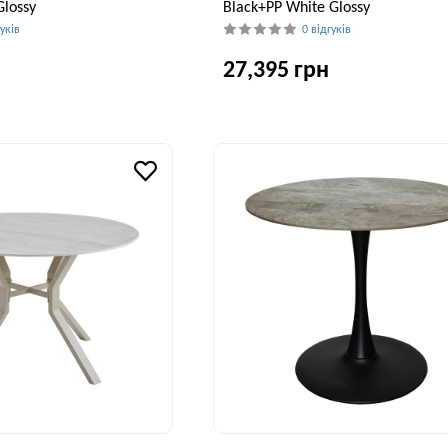
lossy
Black+PP White Glossy
гуків
0 відгуків
27,395 грн
Висота, см
Ширина, см
В
75 см
100 см