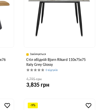
Закінчується
0x76
Стіл обідній Bjorn Rikard 110х75х75
Italy Grey Glossy
0 відгуків
4,795 грн
3,835 грн
исота, см
Ширина, см
Висота, см
76 см
75 см
75 см
-9%