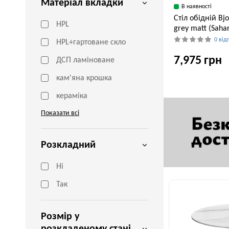
Матеріал вкладки
В наявності
Стіл обідній Bj
HPL
grey matt (Sahar
0 від
HPL+гартоване скло
7,975 грн
ДСП ламіноване
кам'яна крошка
кераміка
Ширина, см
120 см
Показати всі
Розкладний
Ні
Так
Розмір у