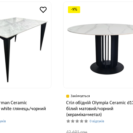
Висота, см
Ширина, см
В
75 см
75 см
-9%
Закінчується
orman Ceramic
Стіл обідній Olympia Ceramic d1
 white глянець/чорний
білий матовий/чорний
(кераміка+метал)
гуків
0 відгуків
42,691 грн