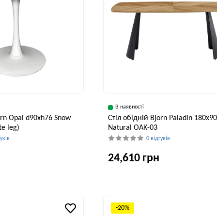
В наявності
orn Opal d90хh76 Snow
Стіл обідній Bjorn Paladin 180x9
e leg)
Natural OAK-03
гуків
0 відгуків
24,610 грн
Висота, см
Ширина, см
В
76 см
90 см
-20%