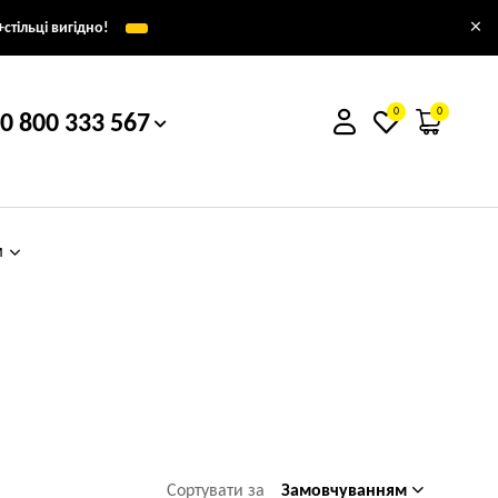
×
стільці вигідно!
0
0
0 800 333 567
м
Замовчуванням
Сортувати за