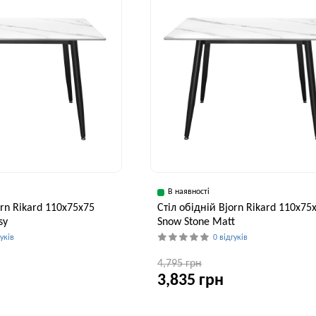
В наявності
orn Rikard 110х75х75
Стіл обідній Bjorn Rikard 110х75
sy
Snow Stone Matt
гуків
0 відгуків
4,795 грн
3,835 грн