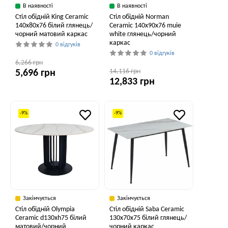
В наявності
В наявності
Стіл обідній King Ceramic
Стіл обідній Norman
140x80x76 білий глянець/
Ceramic 140x90x76 muie
чорний матовий каркас
white глянець/чорний
каркас
0 відгуків
0 відгуків
6,266 грн
14,116 грн
5,696 грн
12,833 грн
-9%
-9%
Закінчується
Закінчується
Стіл обідній Olympia
Стіл обідній Saba Ceramic
Ceramic d130xh75 білий
130x70x75 білий глянець/
матовий/чорний
чорний каркас