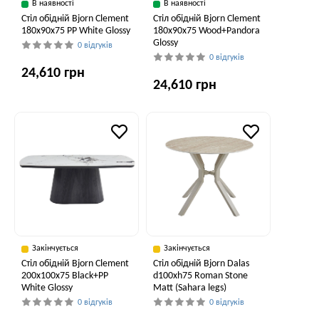
В наявності
В наявності
Стіл обідній Bjorn Clement
Стіл обідній Bjorn Clement
180х90х75 PP White Glossy
180х90х75 Wood+Pandora
Glossy
0 відгуків
0 відгуків
24,610 грн
24,610 грн
Закінчується
Закінчується
Стіл обідній Bjorn Clement
Стіл обідній Bjorn Dalas
200x100x75 Black+PP
d100xh75 Roman Stone
White Glossy
Matt (Sahara legs)
0 відгуків
0 відгуків