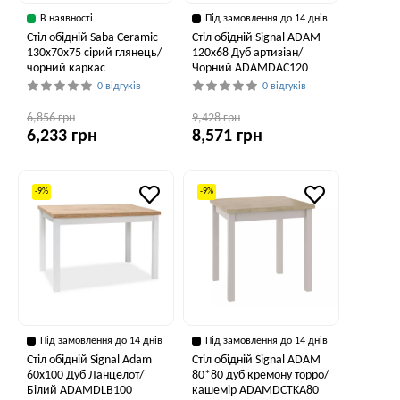
В наявності
Під замовлення до 14 днів
Стіл обідній Saba Ceramic
Стіл обідній Signal ADAM
130x70x75 сірий глянець/
120x68 Дуб артизіан/
чорний каркас
Чорний ADAMDAC120
0 відгуків
0 відгуків
6,856 грн
9,428 грн
6,233 грн
8,571 грн
-9%
-9%
Під замовлення до 14 днів
Під замовлення до 14 днів
Стіл обідній Signal Adam
Стіл обідній Signal ADAM
60x100 Дуб Ланцелот/
80*80 дуб кремону торро/
Білий ADAMDLB100
кашемір ADAMDCTKA80