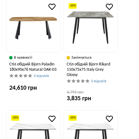
-20%
В наявності
Закінчується
Стіл обідній Bjorn Paladin
Стіл обідній Bjorn Rikard
180x90x76 Natural OAK-03
110х75х75 Italy Grey
Glossy
0 відгуків
0 відгуків
24,610 грн
4,795 грн
3,835 грн
-20%
-20%