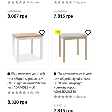
0 відгуків
0 відгуків
8,874 грн
8,597 грн
8,067 грн
7,815 грн
-9%
Під замовлення до 14 днів
Під замовлення до 14 днів
Стіл обідній Signal ADAM
Стіл обідній Signal ADAM
80*80 дуб ланцелот/білий
80*80 кашемір/дуб
мат ADAMDLBM80
кремону торро
ADAMKADCT80
0 відгуків
0 відгуків
8,320 грн
8,597 грн
7,815 грн