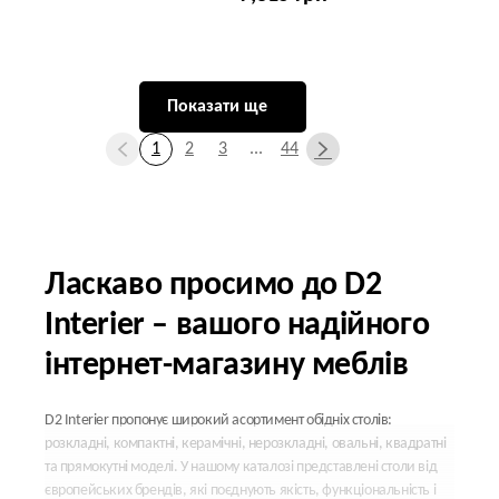
Показати ще
1
2
3
...
44
Ласкаво просимо до D2
Interier – вашого надійного
інтернет-магазину меблів
D2 Interier пропонує широкий асортимент обідніх столів:
розкладні, компактні, керамічні, нерозкладні, овальні, квадратні
та прямокутні моделі. У нашому каталозі представлені столи від
європейських брендів, які поєднують якість, функціональність і