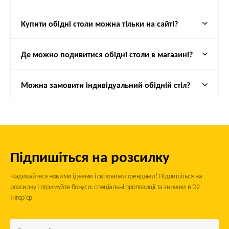
D2 Interier
– це поєднання якості, стилю та зручності. Купуйте
меблі у нас і створюйте ідеальний інтер’єр у своєму домі.
Купити обідні столи можна тільки на сайті?
Де можно подивитися обідні столи в магазині?
Можна замовити індивідуальний обідній стіл?
Підпишіться на розсилку
Надихайтеся новими ідеями і світовими трендами! Підпишіться на
розсилку і отримуйте бонуси: спеціальні пропозиції та знижки в D2
Інтер'єр