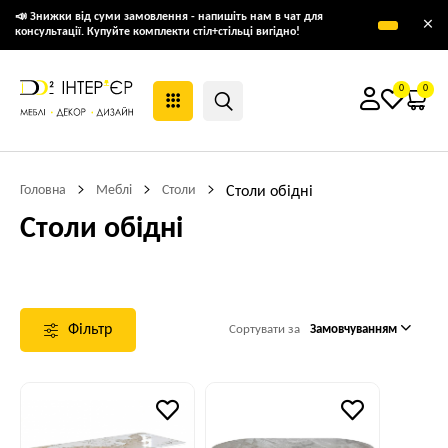
📣 Знижки від суми замовлення - напишіть нам в чат для
×
консультації. Купуйте комплекти стіл+стільці вигідно!
0
0
Головна
Меблі
Столи
Столи обідні
Столи обідні
Фільтр
Сортувати за
Замовчуванням