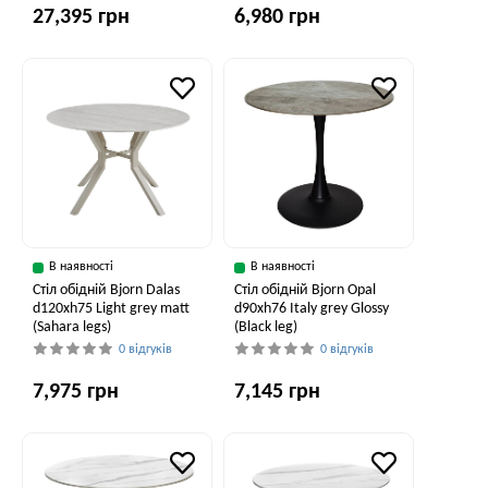
27,395 грн
6,980 грн
В наявності
В наявності
Стіл обідній Bjorn Dalas
Стіл обідній Bjorn Opal
d120xh75 Light grey matt
d90хh76 Italy grey Glossy
(Sahara legs)
(Black leg)
0 відгуків
0 відгуків
7,975 грн
7,145 грн