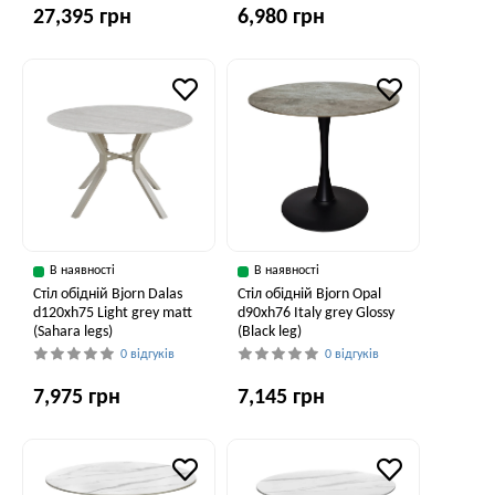
27,395 грн
6,980 грн
В наявності
В наявності
Стіл обідній Bjorn Dalas
Стіл обідній Bjorn Opal
d120xh75 Light grey matt
d90хh76 Italy grey Glossy
(Sahara legs)
(Black leg)
0 відгуків
0 відгуків
7,975 грн
7,145 грн