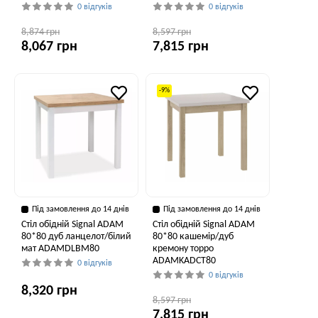
0 відгуків
0 відгуків
8,874 грн
8,597 грн
8,067 грн
7,815 грн
-9%
Під замовлення до 14 днів
Під замовлення до 14 днів
Стіл обідній Signal ADAM
Стіл обідній Signal ADAM
80*80 дуб ланцелот/білий
80*80 кашемір/дуб
мат ADAMDLBM80
кремону торро
ADAMKADCT80
0 відгуків
0 відгуків
8,320 грн
8,597 грн
7,815 грн