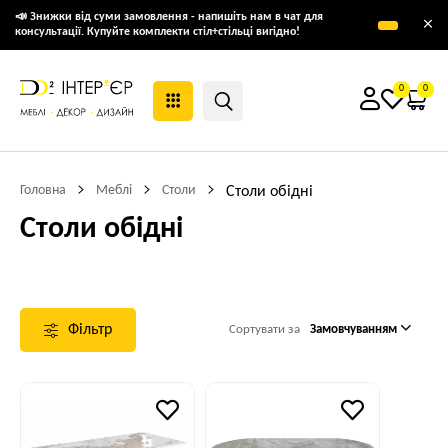
📣 Знижки від суми замовлення - напишіть нам в чат для
×
консультації. Купуйте комплекти стіл+стільці вигідно!
0
0
Головна
Меблі
Столи
Столи обідні
Столи обідні
Фільтр
Сортувати за
Замовчуванням