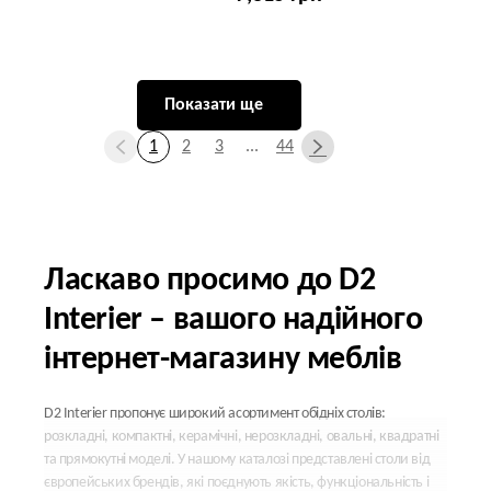
Показати ще
1
2
3
...
44
Ласкаво просимо до D2
Interier – вашого надійного
інтернет-магазину меблів
D2 Interier пропонує широкий асортимент обідніх столів:
розкладні, компактні, керамічні, нерозкладні, овальні, квадратні
та прямокутні моделі. У нашому каталозі представлені столи від
європейських брендів, які поєднують якість, функціональність і