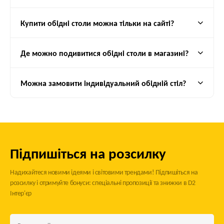
D2 Interier
– це поєднання якості, стилю та зручності. Купуйте
меблі у нас і створюйте ідеальний інтер’єр у своєму домі.
Купити обідні столи можна тільки на сайті?
Де можно подивитися обідні столи в магазині?
Можна замовити індивідуальний обідній стіл?
Підпишіться на розсилку
Надихайтеся новими ідеями і світовими трендами! Підпишіться на
розсилку і отримуйте бонуси: спеціальні пропозиції та знижки в D2
Інтер'єр