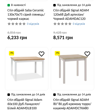
В наявності
Під замовлення до 14 днів
Стіл обідній Saba Ceramic
Стіл обідній Signal ADAM
130x70x75 сірий глянець/
120x68 Дуб артизіан/
чорний каркас
Чорний ADAMDAC120
0 відгуків
0 відгуків
6,856 грн
9,428 грн
6,233 грн
8,571 грн
-9%
-9%
Під замовлення до 14 днів
Під замовлення до 14 днів
Стіл обідній Signal Adam
Стіл обідній Signal ADAM
60x100 Дуб Ланцелот/
80*80 дуб кремону торро/
Білий ADAMDLB100
кашемір ADAMDCTKA80