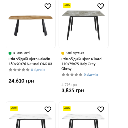
-20%
В наявності
Закінчується
Стіл обідній Bjorn Paladin
Стіл обідній Bjorn Rikard
180x90x76 Natural OAK-03
110х75х75 Italy Grey
Glossy
0 відгуків
0 відгуків
24,610 грн
4,795 грн
3,835 грн
-20%
-20%