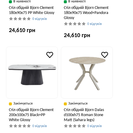
В наявності
В наявності
Стіл обідній Bjorn Clement
Стіл обідній Bjorn Clement
180х90х75 PP White Glossy
180х90х75 Wood+Pandora
Glossy
0 відгуків
0 відгуків
24,610 грн
24,610 грн
Закінчується
Закінчується
Стіл обідній Bjorn Clement
Стіл обідній Bjorn Dalas
200x100x75 Black+PP
d100xh75 Roman Stone
White Glossy
Matt (Sahara legs)
0 відгуків
0 відгуків