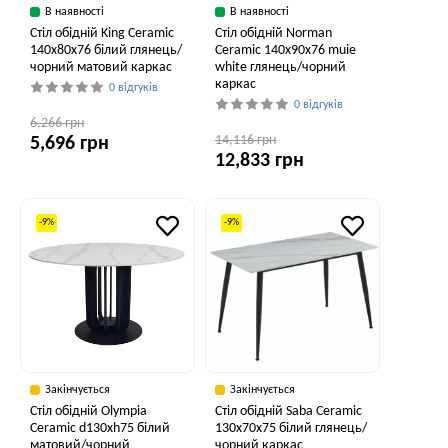
В наявності
В наявності
Стіл обідній King Ceramic
Стіл обідній Norman
140x80x76 білий глянець/
Ceramic 140x90x76 muie
чорний матовий каркас
white глянець/чорний
каркас
0 відгуків
0 відгуків
6,266 грн
14,116 грн
5,696 грн
12,833 грн
-9%
-9%
Закінчується
Закінчується
Стіл обідній Olympia
Стіл обідній Saba Ceramic
Ceramic d130xh75 білий
130x70x75 білий глянець/
матовий/чорний
чорний каркас