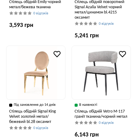
Стілець обідній Emily чорний
Стілець обідній поворотний
метал/бежева тканина
Signal Azalia Velvet чорний
метал/цинамон bl.4215
0 відгуків
оксамит
0 відгуків
3,593 грн
5,241 грн
Під замовлення до 14 днів
В наявності
Стілець обідній Signal King
Стілець обідній Vetro M-117
Velvet золотий метал/
граніт тканина/чорний метал
бежевий bl.28 оксамит
0 відгуків
0 відгуків
6,143 грн