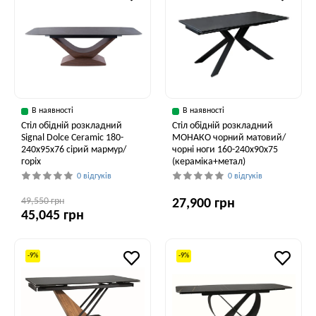
В наявності
В наявності
Стіл обідній розкладний
Стіл обідній розкладний
Signal Dolce Ceramic 180-
МОНАКО чорний матовий/
240x95x76 сірий мармур/
чорні ноги 160-240x90x75
горіх
(кераміка+метал)
0 відгуків
0 відгуків
49,550 грн
27,900 грн
45,045 грн
-9%
-9%