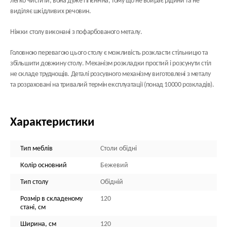
легко чистити, вона дуже гігієнічна, тому що не вбирає рідини та не
виділяє шкідливих речовин.
Ніжки столу виконані з пофарбованого металу.
Головною перевагою цього столу є можливість розкласти стільницю та
збільшити довжину столу. Механізм розкладки простий і розсунути стіл
не складе труднощів. Деталі розсувного механізму виготовлені з металу
та розраховані на тривалий термін експлуатації (понад 10000 розкладів).
Характеристики
Тип меблів
Столи обідні
Колір основний
Бежевий
Тип столу
Обідній
Розмір в складеному
120
стані, см
Ширина, см
120