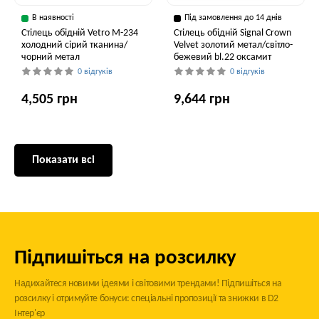
В наявності
Під замовлення до 14 днів
Стілець обідній Vetro M-234
Стілець обідній Signal Crown
холодний сірий тканина/
Velvet золотий метал/світло-
чорний метал
бежевий bl.22 оксамит
0 відгуків
0 відгуків
4,505 грн
9,644 грн
Показати всі
Підпишіться на розсилку
Надихайтеся новими ідеями і світовими трендами! Підпишіться на
розсилку і отримуйте бонуси: спеціальні пропозиції та знижки в D2
Інтер'єр