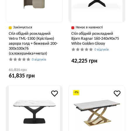
Закінчується
Немає в наявності
Стіл обідній розкладний
Стіл обідній розкладний
Vetro TML-1300 (Крістіано)
Bjorn Ragnar 160-240х90х75
аврора голд + бежевий 200-
White Golden Glossy
300x100x76
0 відгуків
(склокераміка+метал)
0 відгуків
42,225 грн
61,835 грн
61,835 грн
-9%