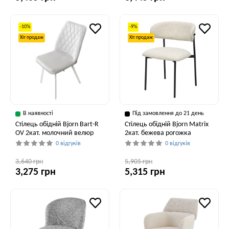
-10%
-9%
Хіт продаж
Хіт продаж
В наявності
Під замовлення до 21 день
Стілець обідній Bjorn Bart-R
Стілець обідній Bjorn Matrix
OV 2кат. молочний велюр
2кат. бежева рогожка
0 відгуків
0 відгуків
3,640 грн
5,905 грн
3,275 грн
5,315 грн