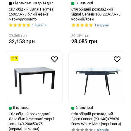
Під замовлення до 14 днів
В наявності
Стіл обідній Signal Hermes
Стіл обідній розкладний
160x90x75 білий ефект
Signal Genesis 160-220x90x75
мармуру/золото
чорний/ясен
1 відгуків
1 відгуків
35,368 грн
30,894 грн
32,153 грн
28,085 грн
-10%
В наявності
В наявності
Стіл обідній розкладний
Стіл обідній розкладний
Ларс білий матовий/чорні
Bjorn Connor (90-140)х75х76
ноги 140-200x80x75
Snow White Matt (чорні ноги)
(кераміка+метал)
0 відгуків