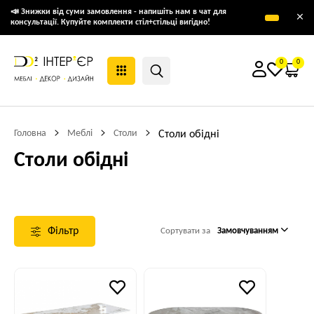
📣 Знижки від суми замовлення - напишіть нам в чат для
×
консультації. Купуйте комплекти стіл+стільці вигідно!
0
0
Головна
Меблі
Столи
Столи обідні
Столи обідні
Фільтр
Сортувати за
Замовчуванням