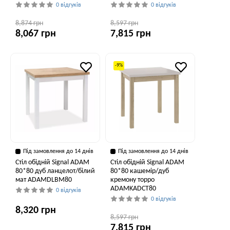
0 відгуків
0 відгуків
8,874 грн
8,597 грн
8,067 грн
7,815 грн
-9%
Під замовлення до 14 днів
Під замовлення до 14 днів
Стіл обідній Signal ADAM
Стіл обідній Signal ADAM
80*80 дуб ланцелот/білий
80*80 кашемір/дуб
мат ADAMDLBM80
кремону торро
ADAMKADCT80
0 відгуків
0 відгуків
8,320 грн
8,597 грн
7,815 грн