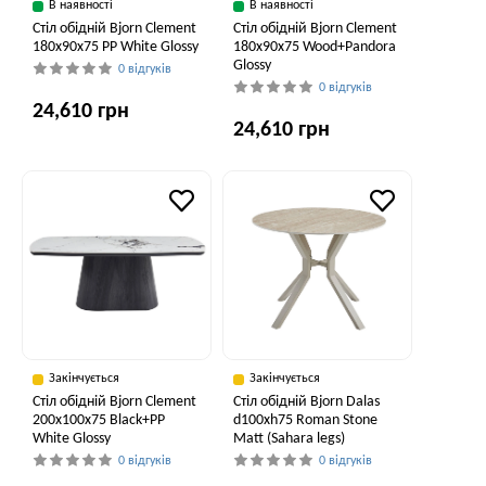
В наявності
В наявності
Стіл обідній Bjorn Clement
Стіл обідній Bjorn Clement
180х90х75 PP White Glossy
180х90х75 Wood+Pandora
Glossy
0 відгуків
0 відгуків
24,610 грн
24,610 грн
Закінчується
Закінчується
Стіл обідній Bjorn Clement
Стіл обідній Bjorn Dalas
200x100x75 Black+PP
d100xh75 Roman Stone
White Glossy
Matt (Sahara legs)
0 відгуків
0 відгуків