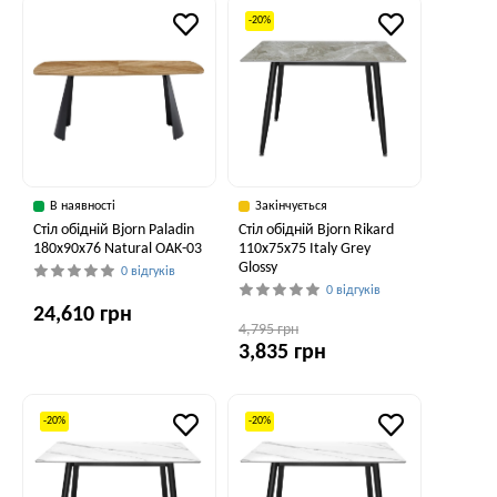
-20%
В наявності
Закінчується
Стіл обідній Bjorn Paladin
Стіл обідній Bjorn Rikard
180x90x76 Natural OAK-03
110х75х75 Italy Grey
Glossy
0 відгуків
0 відгуків
24,610 грн
4,795 грн
3,835 грн
-20%
-20%