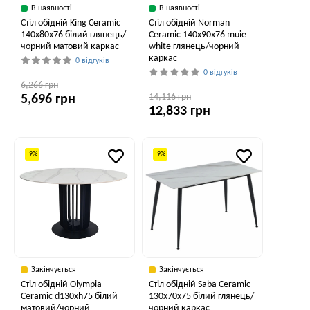
В наявності
В наявності
Стіл обідній King Ceramic
Стіл обідній Norman
140x80x76 білий глянець/
Ceramic 140x90x76 muie
чорний матовий каркас
white глянець/чорний
каркас
0 відгуків
0 відгуків
6,266 грн
14,116 грн
5,696 грн
12,833 грн
-9%
-9%
Закінчується
Закінчується
Стіл обідній Olympia
Стіл обідній Saba Ceramic
Ceramic d130xh75 білий
130x70x75 білий глянець/
матовий/чорний
чорний каркас