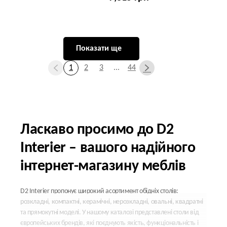
Показати ще
1
2
3
...
44
Ласкаво просимо до D2
Interier – вашого надійного
інтернет-магазину меблів
D2 Interier пропонує широкий асортимент обідніх столів:
розкладні, компактні, керамічні, нерозкладні, овальні, квадратні
та прямокутні моделі. У нашому каталозі представлені столи від
європейських брендів, які поєднують якість, функціональність і