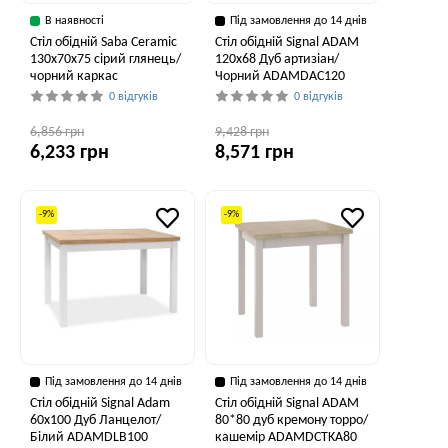
В наявності
Під замовлення до 14 днів
Стіл обідній Saba Ceramic
Стіл обідній Signal ADAM
130x70x75 сірий глянець/
120x68 Дуб артизіан/
чорний каркас
Чорний ADAMDAC120
0 відгуків
0 відгуків
6,856 грн
9,428 грн
6,233 грн
8,571 грн
-9%
-9%
Під замовлення до 14 днів
Під замовлення до 14 днів
Стіл обідній Signal Adam
Стіл обідній Signal ADAM
60x100 Дуб Ланцелот/
80*80 дуб кремону торро/
Білий ADAMDLB100
кашемір ADAMDCTKA80