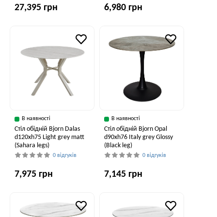
27,395 грн
6,980 грн
В наявності
В наявності
Стіл обідній Bjorn Dalas
Стіл обідній Bjorn Opal
d120xh75 Light grey matt
d90хh76 Italy grey Glossy
(Sahara legs)
(Black leg)
0 відгуків
0 відгуків
7,975 грн
7,145 грн