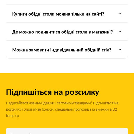
D2 Interier
– це поєднання якості, стилю та зручності. Купуйте
меблі у нас і створюйте ідеальний інтер’єр у своєму домі.
Купити обідні столи можна тільки на сайті?
Де можно подивитися обідні столи в магазині?
Можна замовити індивідуальний обідній стіл?
Підпишіться на розсилку
Надихайтеся новими ідеями і світовими трендами! Підпишіться на
розсилку і отримуйте бонуси: спеціальні пропозиції та знижки в D2
Інтер'єр