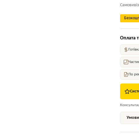
Самовивіз
Безкошт
Оплата т
Готівк
Части
По ре
Сист
Консультаці
Умови 