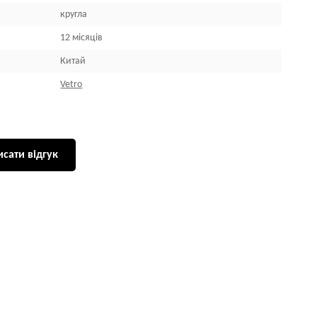
кругла
12 місяців
Китай
Vetro
сати відгук