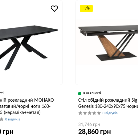
-9%
сті
В наявності
ідній розкладний МОНАКО
Стіл обідній розкладний Sig
атовий/чорні ноги 160-
Genesis 180-240x90x75 чорн
5 (кераміка+метал)
0 відгуків
0 відгуків
31,746 грн
0 грн
28,860 грн