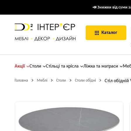
📣 Знижки від суми за
Каталог
Акції
Столи
Стільці та крісла
Ліжка та матраси
Меб
Головна
Меблі
Столи
Столи обідні
Стіл обідній