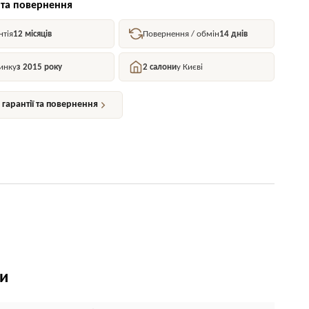
 та повернення
нтія
12 місяців
Повернення / обмін
14 днів
инку
з 2015 року
2 салони
у Києві
гарантії та повернення
ки