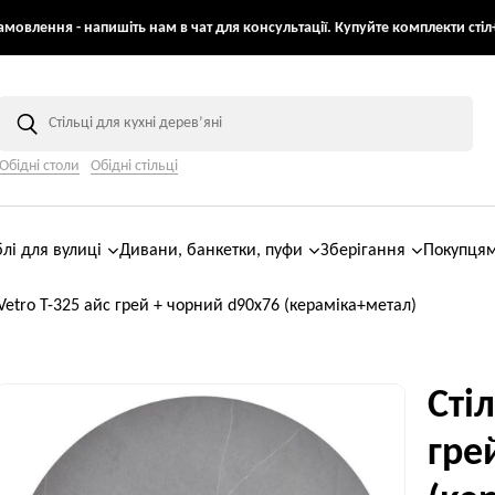
мовлення - напишіть нам в чат для консультації. Купуйте комплекти стіл+
Обідні столи
Обідні стільці
лі для вулиці
Дивани, банкетки, пуфи
Зберігання
Покупця
 Vetro T-325 айс грей + чорний d90x76 (кераміка+метал)
Стіл
гре