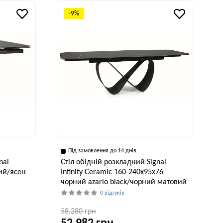
-9%
Під замовлення до 14 днів
nal
Стіл обідній розкладний Signal
ий/ясен
Infinity Ceramic 160-240x95x76
чорний azario black/чорний матовий
0 відгуків
58,280 грн