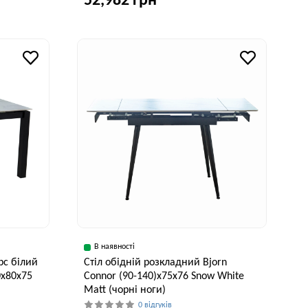
52,982 грн
Висота, см
75 см
Ширина, см
Висота, см
95 см
76 см
В наявності
рс білий
Стіл обідній розкладний Bjorn
0x80x75
Connor (90-140)х75х76 Snow White
Matt (чорні ноги)
0 відгуків