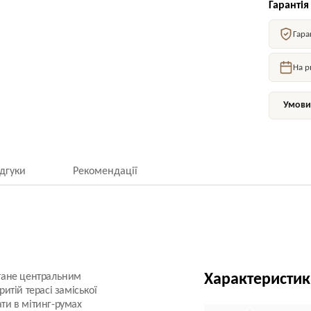
Гарантія
Гара
На р
Умови 
ідгуки
Рекомендації
 стане центральним
Характеристи
ритій терасі заміської
ати в мітинг-румах