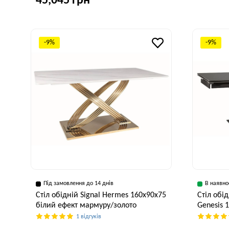
45,045 грн
Ширина, см
Ширина, см
Висота, см
90 см
95 см
76 см
-9%
-9%
Під замовлення до 14 днів
В наявно
Стіл обідній Signal Hermes 160x90x75
Стіл обі
білий ефект мармуру/золото
Genesis 
1 відгуків