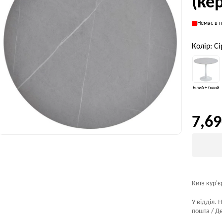
(ке
Немає в н
Колір: С
Білий + білий
7,69
Київ кур'є
У відділ. 
пошта / Де