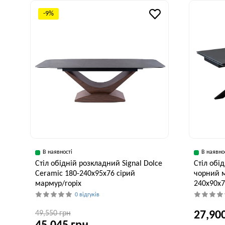
-9%
В наявності
В наявно
Стіл обідній розкладний Signal Dolce
Стіл об
Ceramic 180-240x95x76 сірий
чорний м
мармур/горіх
240x90x7
0 відгуків
49,550 грн
27,90