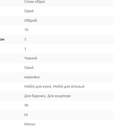
Столи обідні
Сірий
Обідній
76
лом
5
1
Чорний
Сірий
кераміка
Меблі для кухні, Меблі для вітальні
Для будинку, Для квартири
90
Ні
Метал