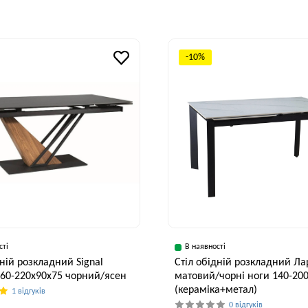
Ширина, см
Висота, см
90 см
75 см
-10%
сті
В наявності
дній розкладний Signal
Стіл обідній розкладний Ла
160-220x90x75 чорний/ясен
матовий/чорні ноги 140-20
(кераміка+метал)
1 відгуків
0 відгуків