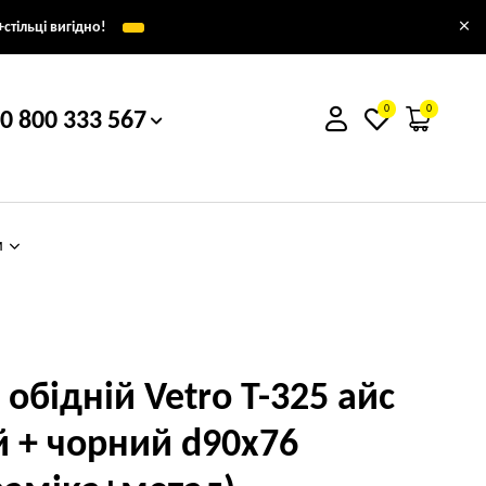
×
стільці вигідно!
0
0
0 800 333 567
м
 обідній Vetro T-325 айс
й + чорний d90x76