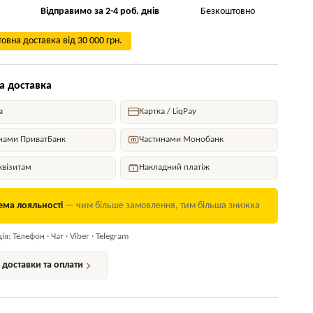
Відправимо за 2-4 роб. днів
Безкоштовно
овна доставка від 30 000 грн.
а доставка
а
Картка / LiqPay
нами ПриватБанк
Частинами Монобанк
квізитам
Накладний платіж
ема лояльності
— чим більше замовлення, тим більша знижка
я: Телефон · Чат · Viber · Telegram
доставки та оплати