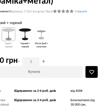
раміка+метал)
Артикул: T-325-ice-grey/ black
аявності
0 відгуків
ірий + чорний
Сірий +
Чорний +
Містік Грей +
чорний
чорний
капучино
0 грн
-
+
Купити
р
Відправимо за 2-4 роб. днів
від 600₴
Нова
Відправимо за 2-4 роб. днів
Безкоштовно від
лівері
30 000 грн.